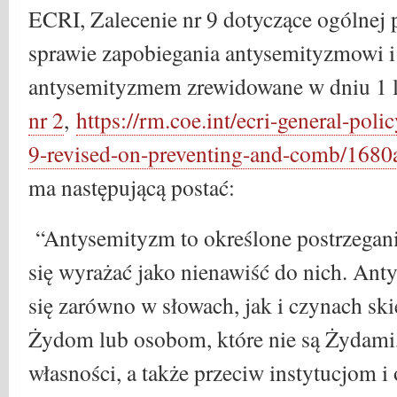
ECRI, Zalecenie nr 9 dotyczące ogólnej
sprawie zapobiegania antysemityzmowi i
antysemityzmem zrewidowane w dniu 1 
nr 2
,
https://rm.coe.int/ecri-general-po
9-revised-on-preventing-and-comb/168
ma następującą postać:
“Antysemityzm to określone postrzegan
się wyrażać jako nienawiść do nich. Ant
się zarówno w słowach, jak i czynach s
Żydom lub osobom, które nie są Żydami,
własności, a także przeciw instytucjom i