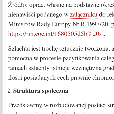
Źródło: oprac. własne na podstawie okr
nienawiści podanego w
załączniku
do re
Ministrów Rady Europy Nr R 1997/20, prz
.
https://rm.coe.int/1680505d5b%20s
Szlachta jest trochę sztucznie tworzona, a
pomocna w procesie pacyfikowania całe
ramach szlachty istnieje wewnętrzna gra
ilości posiadanych cech prawnie chronio
Struktura społeczna
Przedstawmy w rozbudowanej postaci str