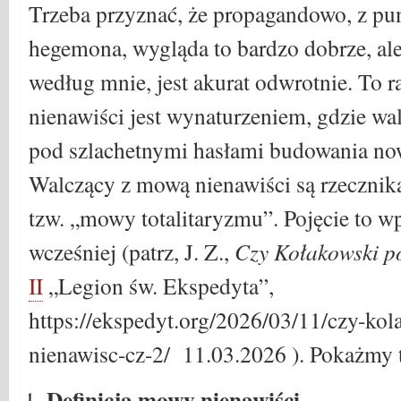
Trzeba przyznać, że propagandowo, z pu
hegemona, wygląda to bardzo dobrze, al
według mnie, jest akurat odwrotnie. To 
nienawiści jest wynaturzeniem, gdzie wa
pod szlachetnymi hasłami budowania now
Walczący z mową nienawiści są rzecznika
tzw. „mowy totalitaryzmu”. Pojęcie to w
wcześniej (patrz, J. Z.,
Czy Kołakowski po
II
„Legion św. Ekspedyta”,
https://ekspedyt.org/2026/03/11/czy-kol
nienawisc-cz-2/ 11.03.2026 ). Pokażmy t
Definicja mowy nienawiści