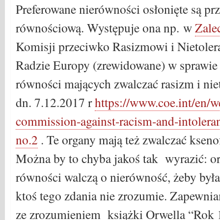
Preferowane nierówności osłonięte są pr
równościową. Występuje ona np. w
Zale
Komisji przeciwko Rasizmowi i Nietoler
Radzie Europy (zrewidowane) w sprawie
równości mających zwalczać rasizm i nie
dn. 7.12.2017 r
https://www.coe.int/en/
commission-against-racism-and-intoler
no.2
. Te organy mają też zwalczać kseno
Można by to chyba jakoś tak wyrazić: o
równości walczą o nierówność, żeby był
ktoś tego zdania nie zrozumie. Zapewnia
ze zrozumieniem książki Orwella “Rok 