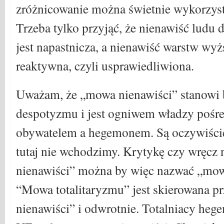
zróżnicowanie można świetnie wykorzys
Trzeba tylko przyjąć, że nienawiść ludu
jest napastnicza, a nienawiść warstw wyż
reaktywna, czyli usprawiedliwiona.
Uważam, że „mowa nienawiści” stanowi b
despotyzmu i jest ogniwem władzy pośr
obywatelem a hegemonem. Są oczywiście 
tutaj nie wchodzimy. Krytykę czy wręcz
nienawiści” można by więc nazwać „mow
“Mowa totalitaryzmu” jest skierowana 
nienawiści” i odwrotnie. Totalniacy heg