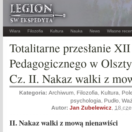
Wiara
Filozofia
Kultura
Nauka
News
Własne recen
Totalitarne przesłanie XI
Pedagogicznego w Olszty
Cz. II. Nakaz walki z mo
Kategoria:
Archiwum
,
Filozofia
,
Kultura
,
Pol
psychologia
,
Pudło
,
Wa
Autor:
Jan Zubelewicz
,
18 cz
II. Nakaz walki z mową nienawiści