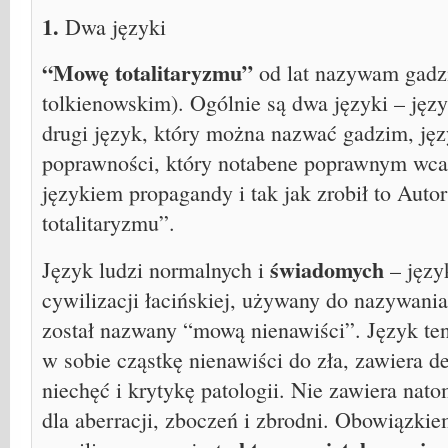
1.
Dwa języki
“Mowę totalitaryzmu”
od lat nazywam gadz
tolkienowskim). Ogólnie są dwa języki – języ
drugi język, który można nazwać gadzim, jęz
poprawności, który notabene poprawnym wcale
językiem propagandy i tak jak zrobił to Auto
totalitaryzmu”.
świadomych
Język ludzi normalnych i
– języ
cywilizacji łacińskiej, używany do nazywania
został nazwany “mową nienawiści”. Język ten
w sobie cząstkę nienawiści do zła, zawiera d
niechęć i krytykę patologii. Nie zawiera natom
dla aberracji, zboczeń i zbrodni. Obowiązk