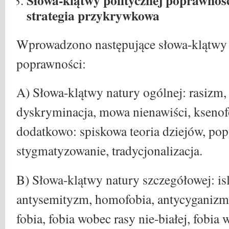
Słowa-klątwy politycznej poprawnoś
strategia przykrywkowa
Wprowadzono następujące słowa-klątwy 
poprawności:
A) Słowa-klątwy natury ogólnej: rasizm,
dyskryminacja, mowa nienawiści, ksenof
dodatkowo: spiskowa teoria dziejów, pop
stygmatyzowanie, tradycjonalizacja.
B) Słowa-klątwy natury szczegółowej: is
antysemityzm, homofobia, antycyganizm
fobia, fobia wobec rasy nie-białej, fobi