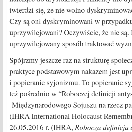
twierdzi się, że nie wolno dyskryminow
Czy są oni dyskryminowani w przypadku
uprzywilejowani? Oczywiście, że nie są.
uprzywilejowany sposób traktować wyz
Spójrzmy jeszcze raz na strukturę społ
praktyce podstawowym nakazem jest up
i popieranie syjonizmu. To popieranie sy
też pośrednio w “Roboczej definicji ant
Międzynarodowego Sojuszu na rzecz pa
(IHRA International Holocaust Remembra
26.05.2016 r. (IHRA,
Robocza definicja