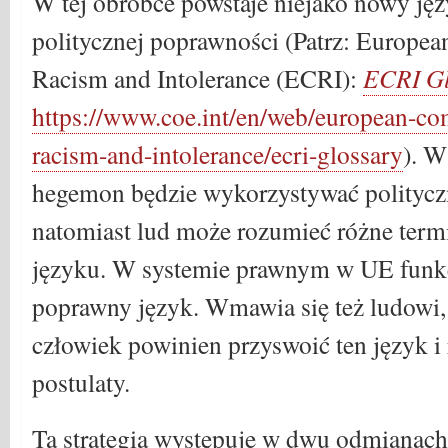
W tej obróbce powstaje niejako nowy ję
politycznej poprawności (Patrz: Europe
Racism and Intolerance (ECRI):
ECRI Gl
https://www.coe.int/en/web/european-co
racism-and-intolerance/ecri-glossary
). 
hegemon będzie wykorzystywać politycz
natomiast lud może rozumieć różne ter
języku. W systemie prawnym w UE funkcj
poprawny język. Wmawia się też ludowi,
człowiek powinien przyswoić ten język i
postulaty.
Ta strategia występuje w dwu odmianac