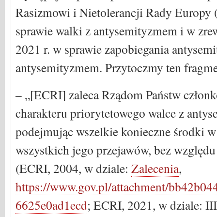
Rasizmowi i Nietolerancji Rady Europy (
sprawie walki z antysemityzmem i w zr
2021 r. w sprawie zapobiegania antysemi
antysemityzmem. Przytoczmy ten fragme
– „[ECRI] zaleca Rządom Państw członk
charakteru priorytetowego walce z anty
podejmując wszelkie konieczne środki w
wszystkich jego przejawów, bez względu
(ECRI, 2004, w dziale:
Zalecenia
,
https://www.gov.pl/attachment/bb42b04
6625e0ad1ecd
; ECRI, 2021, w dziale: II