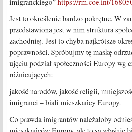
imigranckiego”
https://rm.coe.int/168
Jest to określenie bardzo pokrętne. W z
przedstawiona jest w nim struktura społec
zachodniej. Jest to chyba najkrótsze okre
poprawności. Spróbujmy tę maskę odrzuc
ujęciu podział społeczności Europy wg 
różnicujących:
jakość narodów, jakość religii, mniejszoś
imigranci – biali mieszkańcy Europy.
Co prawda imigrantów należałoby odnie
mieszkańców Europy, ale to są właśnie bi