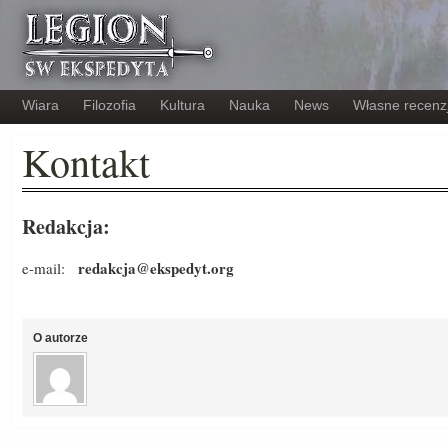
Wiara
Filozofia
Kultura
Nauka
News
Własne recenz
Kontakt
Redakcja:
redakcja@ekspedyt.org
e-mail:
O autorze