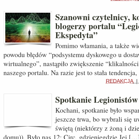
Szanowni czytelnicy, k
blogerzy portalu “Leg
Ekspedyta”
Pomimo włamania, a także wie
powodu błędów “podsystemu dyskowego u dost
wirtualnego”, nastąpiło zwiększenie “klikalnośc
naszego portalu. Na razie jest to stała tendencja
REDAKCJA
Spotkanie Legionistów
Kochani, spotkanie było wspan
jeszcze trwa, bo wybrali się 
świętą (niektórzy z żoną i dz
domu)). Było nas 12: Circ, gdzieniegdzie Jej […