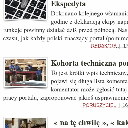
Ekspedyta
Dokonano kolejnego włamania 
godnie z deklaracją ekipy nap
funkcje powinny działać dziś przed północą. Nas
czasu, jak każdy polski znaczący portal (pomim
REDAKCJA
|
17
Kohorta techniczna p
To jest krótki wpis techniczn
pojawi się długa lista komenta
komentator może zgłosić tuta
pracy portalu, zaproponować jakieś usprawnieni
PORUSZYCIEL
|
16
« na tę chwilę », « kak