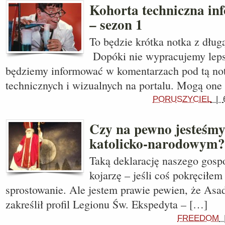
Kohorta techniczna in
– sezon 1
To będzie krótka notka z długą
Dopóki nie wypracujemy lep
będziemy informować w komentarzach pod tą no
technicznych i wizualnych na portalu. Mogą one
PORUSZYCIEL
|
Czy na pewno jesteśmy
katolicko-narodowym?
Taką deklarację naszego gos
kojarzę – jeśli coś pokręciłem
sprostowanie. Ale jestem prawie pewien, że Asa
zakreślił profil Legionu Św. Ekspedyta – […]
FREEDOM