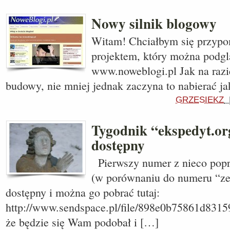
Nowy silnik blogowy
Witam! Chciałbym się przyp
projektem, który można podgl
www.noweblogi.pl Jak na razie
budowy, nie mniej jednak zaczyna to nabierać ja
GRZESIEKZ
Tygodnik “ekspedyt.org
dostępny
Pierwszy numer z nieco popra
(w porównaniu do numeru “zer
dostępny i można go pobrać tutaj:
http://www.sendspace.pl/file/898e0b75861d831
że będzie się Wam podobał i […]