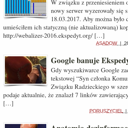
W związku z przeniesieniem 
nowy serwer wyzerowały się st
18.03.2017. Aby można było d
umieściłem ich statyczną (nie aktualizowaną) ko
http://webalizer-2016.ekspedyt.org/ […]
ASADOW
|
2
Google banuje Eksped
Gdy wyszukiwarce Google za
tekstowej “Syn członka Komun
Związku Radzieckiego w sze
podaje aktualnie, że znalazł 7 linków zawierają
[…]
PORUSZYCIEL
Anatomia dezinformacj