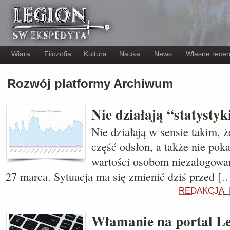
Wiara
Filozofia
Kultura
Nauka
News
Własne recen
Rozwój platformy Archiwum
Nie działają “statystyk
Nie działają w sensie takim, ż
część odsłon, a także nie pok
wartości osobom niezalogowan
27 marca. Sytuacja ma się zmienić dziś przed [
REDAKCJA
Włamanie na portal Le