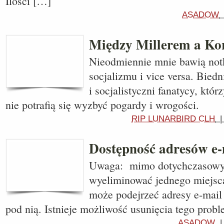
Ilości […]
ASADOW
Między Millerem a K
Nieodmiennie mnie bawią notk
socjalizmu i vice versa. Biedn
i socjalistyczni fanatycy, któ
nie potrafią się wyzbyć pogardy i wrogości.
RIP LUNARBIRD CLH
Dostępność adresów e-
Uwaga: mimo dotychczasowych
wyeliminować jednego miejsca
może podejrzeć adresy e-mail
pod nią. Istnieje możliwość usunięcia tego probl
ASADOW