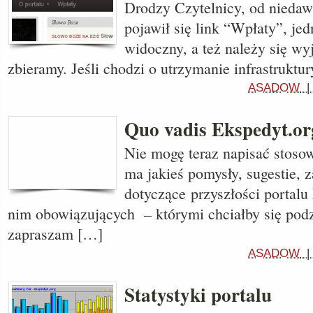
Drodzy Czytelnicy, od niedawn
pojawił się link “Wpłaty”, jed
widoczny, a też należy się wy
zbieramy. Jeśli chodzi o utrzymanie infrastruktu
ASADOW
Quo vadis Ekspedyt.or
Nie mogę teraz napisać stosown
ma jakieś pomysły, sugestie, z
dotyczące przyszłości portalu
nim obowiązujących – którymi chciałby się podzi
zapraszam […]
ASADOW
Statystyki portalu