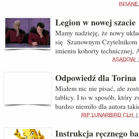
INSANE
Legion w nowej szacie
Mamy nadzieję, że nowy układ
się Szanownym Czytelnikom
imieniu kohorty technicznej,
ASADOW
Odpowiedź dla Torina
Miałem nic nie pisać, ale zo
tablicy. I to w sposób, który 
bardzo niemiło dla autora tak
RIP LUNARBIRD CLH
Instrukcja ręcznego b