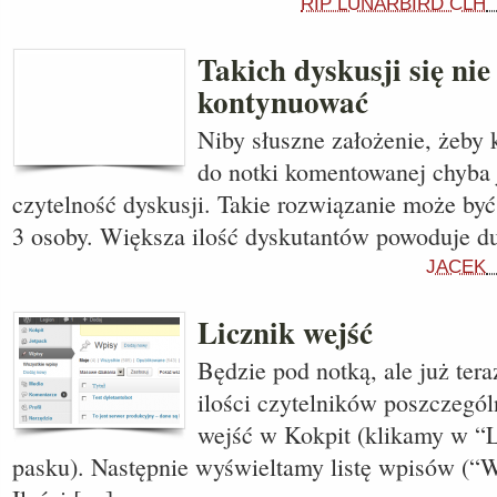
RIP LUNARBIRD CLH
Takich dyskusji się nie
kontynuować
Niby słuszne założenie, żeby
do notki komentowanej chyba 
czytelność dyskusji. Takie rozwiązanie może być
3 osoby. Większa ilość dyskutantów powoduje d
JACEK
Licznik wejść
Będzie pod notką, ale już te
ilości czytelników poszczegó
wejść w Kokpit (klikamy w “
pasku). Następnie wyświeltamy listę wpisów (“