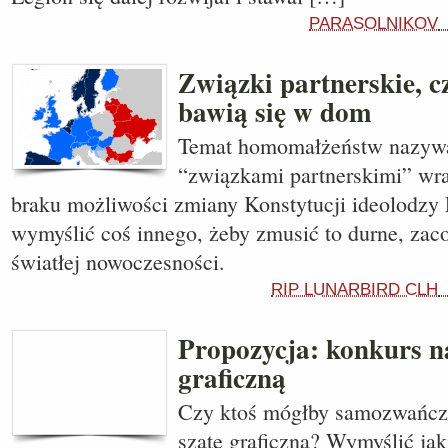
PARASOLNIKOV
Związki partnerskie, cz
bawią się w dom
Temat homomałżeństw nazywa
“związkami partnerskimi” wr
braku możliwości zmiany Konstytucji ideolodzy P
wymyślić coś innego, żeby zmusić to durne, zac
światłej nowoczesności.
RIP LUNARBIRD CLH
Propozycja: konkurs n
graficzną
Czy ktoś mógłby samozwańczo
szatę graficzną? Wymyślić jak