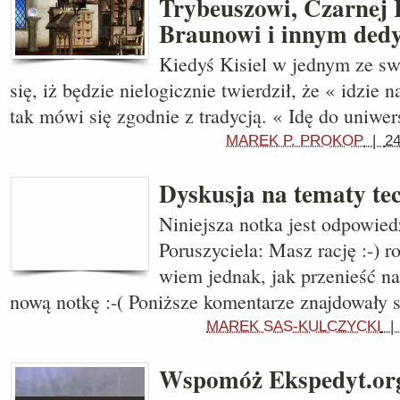
Trybeuszowi, Czarnej 
Braunowi i innym ded
Kiedyś Kisiel w jednym ze swo
się, iż będzie nielogicznie twierdził, że « idzie 
tak mówi się zgodnie z tradycją. « Idę do uniwers
MAREK P. PROKOP
|
24
Dyskusja na tematy te
Niniejsza notka jest odpowied
Poruszyciela: Masz rację :-) r
wiem jednak, jak przenieść n
nową notkę :-( Poniższe komentarze znajdowały 
MAREK SAS-KULCZYCKI
Wspomóż Ekspedyt.or