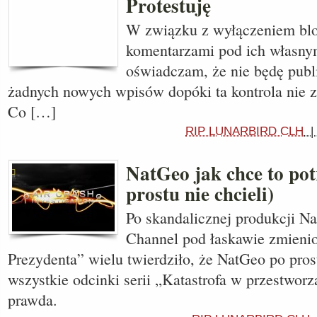
Protestuję
W związku z wyłączeniem blo
komentarzami pod ich własny
oświadczam, że nie będę publ
żadnych nowych wpisów dopóki ta kontrola nie 
Co […]
RIP LUNARBIRD CLH
NatGeo jak chce to potr
prostu nie chcieli)
Po skandalicznej produkcji N
Channel pod łaskawie zmieni
Prezydenta” wielu twierdziło, że NatGeo po prost
wszystkie odcinki serii „Katastrofa w przestworza
prawda.