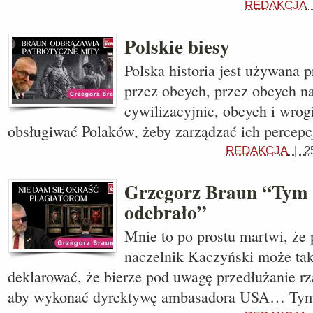
REDAKCJA
Polskie biesy
Polska historia jest używana p
przez obcych, przez obcych n
cywilizacyjnie, obcych i wrog
obsługiwać Polaków, żeby zarządzać ich percepc
REDAKCJA
|
2
Grzegorz Braun “Tym
odebrało”
Mnie to po prostu martwi, że 
naczelnik Kaczyński może tak
deklarować, że bierze pod uwagę przedłużanie 
aby wykonać dyrektywę ambasadora USA… Ty