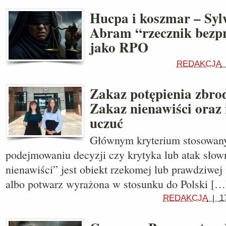
Hucpa i koszmar – Syl
Abram “rzecznik bezp
jako RPO
REDAKCJA
Zakaz potępienia zbro
Zakaz nienawiści oraz 
uczuć
Głównym kryterium stosowany
podejmowaniu decyzji czy krytyka lub atak słow
nienawiści” jest obiekt rzekomej lub prawdziwej
albo potwarz wyrażona w stosunku do Polski […
REDAKCJA
|
1