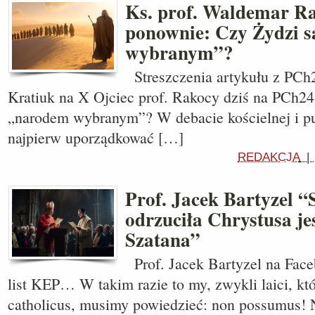
Ks. prof. Waldemar R
ponownie: Czy Żydzi s
wybranym”?
Streszczenia artykułu z PCh2
Kratiuk na X Ojciec prof. Rakocy dziś na PCh24
„narodem wybranym”? W debacie kościelnej i pu
najpierw uporządkować […]
REDAKCJA
Prof. Jacek Bartyzel “
odrzuciła Chrystusa j
Szatana”
Prof. Jacek Bartyzel na Fac
list KEP… W takim razie to my, zwykli laici, kt
catholicus, musimy powiedzieć: non possumus!