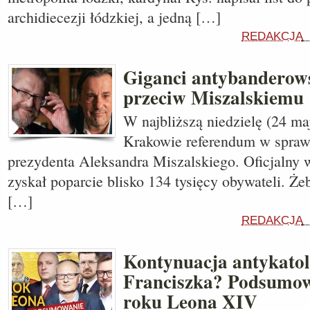
archidiecezji łódzkiej, a jedną […]
REDAKCJA
Giganci antybanderows
przeciw Miszalskiemu
W najbliższą niedzielę (24 ma
Krakowie referendum w spraw
prezydenta Aleksandra Miszalskiego. Oficjalny 
zyskał poparcie blisko 134 tysięcy obywateli. Że
[…]
REDAKCJA
Kontynuacja antykatoli
Franciszka? Podsumow
roku Leona XIV