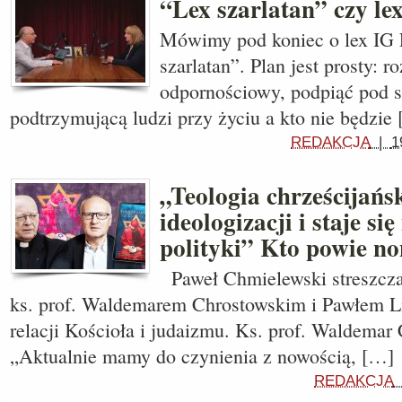
“Lex szarlatan” czy le
Mówimy pod koniec o lex IG Fa
szarlatan”. Plan jest prosty: 
odpornościowy, podpiąć pod sz
podtrzymującą ludzi przy życiu a kto nie będzie
REDAKCJA
|
1
„Teologia chrześcijańs
ideologizacji i staje si
polityki” Kto powie n
Paweł Chmielewski streszcza
ks. prof. Waldemarem Chrostowskim i Pawłem L
relacji Kościoła i judaizmu. Ks. prof. Waldemar
„Aktualnie mamy do czynienia z nowością, […]
REDAKCJA