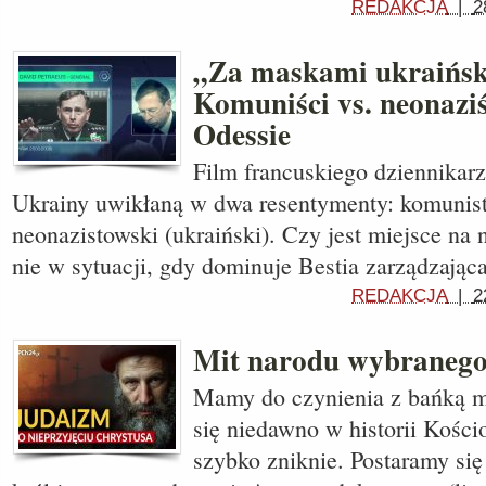
REDAKCJA
|
2
„Za maskami ukraiński
Komuniści vs. neonazi
Odessie
Film francuskiego dziennikar
Ukrainy uwikłaną w dwa resentymenty: komunisty
neonazistowski (ukraiński). Czy jest miejsce n
nie w sytuacji, gdy dominuje Bestia zarządzają
REDAKCJA
|
2
Mit narodu wybraneg
Mamy do czynienia z bańką my
się niedawno w historii Kościo
szybko zniknie. Postaramy się