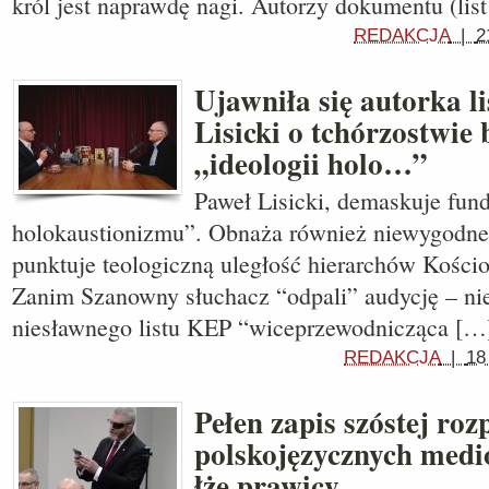
król jest naprawdę nagi. Autorzy dokumentu (lis
REDAKCJA
|
2
Ujawniła się autorka l
Lisicki o tchórzostwie
„ideologii holo…”
Paweł Lisicki, demaskuje fun
holokaustionizmu”. Obnaża również niewygodne f
punktuje teologiczną uległość hierarchów Kościo
Zanim Szanowny słuchacz “odpali” audycję – ni
niesławnego listu KEP “wiceprzewodnicząca […
REDAKCJA
|
18
Pełen zapis szóstej ro
polskojęzycznych medi
łże prawicy