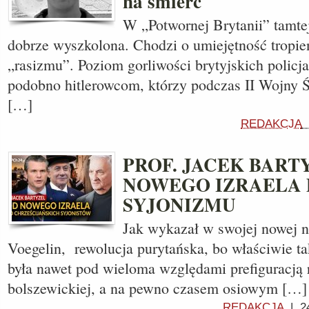
na śmierć
W „Potwornej Brytanii” tamtej
dobrze wyszkolona. Chodzi o umiejętność tropien
„rasizmu”. Poziom gorliwości brytyjskich polic
podobno hitlerowcom, którzy podczas II Wojny Ś
[…]
REDAKCJA
PROF. JACEK BART
NOWEGO IZRAELA 
SYJONIZMU
Jak wykazał w swojej nowej na
Voegelin, rewolucja purytańska, bo właściwie ta
była nawet pod wieloma względami prefiguracją 
bolszewickiej, a na pewno czasem osiowym […]
REDAKCJA
|
2