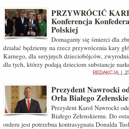
PRZYWRÓCIĆ KARĘ
Konferencja Konfedera
Polskiej
Domagamy się śmierci dla zbr
działać będziemy na rzecz przywrócenia kary g
Karnego, dla seryjnych dzieciobójców, zwyrodni
dla tych, którzy podają dzieciom substancje nar
REDAKCJA
|
2
Prezydent Nawrocki o
Orła Białego Zełenski
Prezydent Karol Nawrocki ode
Białego Zełenskiemu. Do osta
orderu jest potrzebna kontrasygnata Donalda Tus