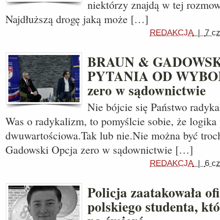
niektórzy znajdą w tej rozmo
Najdłuższą drogę jaką może […]
REDAKCJA
|
7 c
BRAUN & GADOWSK
PYTANIA OD WYBO
zero w sądownictwie
Nie bójcie się Państwo radyka
Was o radykalizm, to pomyślcie sobie, że logika 
dwuwartościowa.Tak lub nie.Nie można być troc
Gadowski Opcja zero w sądownictwie […]
REDAKCJA
|
6 c
Policja zaatakowała of
polskiego studenta, kt