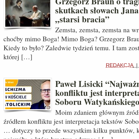
Grzegorz Braun o trag
skutkach słowach Jana
„starsi bracia”
Zemsta, zemsta, zemsta na w
choćby mimo Boga! Mimo Boga? Grzegorz Brau
Kiedy to było? Zaledwie tydzień temu. I tam zos
której […]
REDAKCJA
Paweł Lisicki “Najważ
konfliktu jest interpre
Soboru Watykańskiego
Moim zdaniem głównym źródł
źródłem konfliktu jest interpretacja tekstów Sob
… dotyczy to przede wszystkim kilku punktów, k