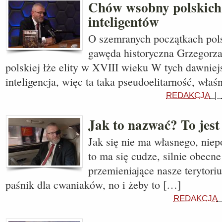
Chów wsobny polskich
inteligentów
O szemranych początkach polsk
gawęda historyczna Grzegorz
polskiej łże elity w XVIII wieku W tych dawnie
inteligencja, więc ta taka pseudoelitarność, właś
REDAKCJA
|
Jak to nazwać? To jest
Jak się nie ma własnego, niep
to ma się cudze, silnie obecn
przemieniające nasze terytor
paśnik dla cwaniaków, no i żeby to […]
REDAKCJA