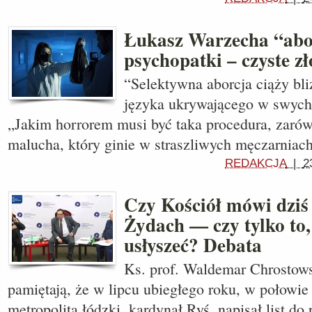
Łukasz Warzecha “abo
psychopatki – czyste zł
“Selektywna aborcja ciąży bli
języka ukrywającego w swych 
„Jakim horrorem musi być taka procedura, zarów
malucha, który ginie w straszliwych męczarniach
REDAKCJA
|
2
Czy Kościół mówi dziś
Żydach — czy tylko to,
usłyszeć? Debata
Ks. prof. Waldemar Chrostow
pamiętają, że w lipcu ubiegłego roku, w połowie l
metropolita łódzki, kardynał Ryś. napisał list do