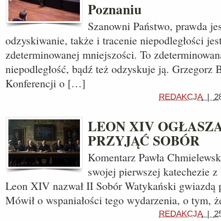
Poznaniu
Szanowni Państwo, prawda jes
odzyskiwanie, także i tracenie niepodległości je
zdeterminowanej mniejszości. To zdeterminowana
niepodległość, bądź też odzyskuje ją. Grzegorz
Konferencji o […]
REDAKCJA
|
2
LEON XIV OGŁASZA
PRZYJĄĆ SOBÓR
Komentarz Pawła Chmielews
swojej pierwszej katechezie z
Leon XIV nazwał II Sobór Watykański gwiazdą p
Mówił o wspaniałości tego wydarzenia, o tym, 
REDAKCJA
|
2