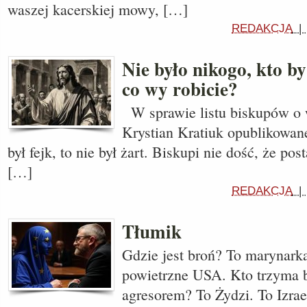
waszej kacerskiej mowy, […]
REDAKCJA
Nie było nikogo, kto by
co wy robicie?
W sprawie listu biskupów o
Krystian Kratiuk opublikowan
był fejk, to nie był żart. Biskupi nie dość, że po
[…]
REDAKCJA
Tłumik
Gdzie jest broń? To marynarka
powietrzne USA. Kto trzyma b
agresorem? To Żydzi. To Izrae