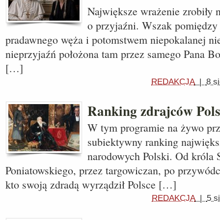
Największe wrażenie zrobiły 
o przyjaźni. Wszak pomiędz
pradawnego węża i potomstwem niepokalanej nie
nieprzyjaźń położona tam przez samego Pana Boga
[…]
REDAKCJA
|
8 s
Ranking zdrajców Pols
W tym programie na żywo prz
subiektywny ranking najwięk
narodowych Polski. Od króla 
Poniatowskiego, przez targowiczan, po przywó
kto swoją zdradą wyrządził Polsce […]
REDAKCJA
|
5 s