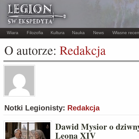
Wiara
Filozofia
Kultura
Nauka
News
Własne recen
O autorze:
Redakcja
Notki Legionisty:
Redakcja
Dawid Mysior o dziwn
Leona XIV