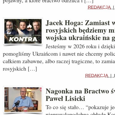
pojawiły, a które bractwo odrzuca i […]
REDAKCJA
Jacek Hoga: Zamiast 
rosyjskich będziemy mi
wojska ukraińskie na 
Jesteśmy w 2026 roku i dzięki
pomogliśmy Ukraińcom i nawet nie chcemy policz
całkiem zabawne, albo raczej tragiczne, to zami
rosyjskich […]
REDAKCJA
|
Nagonka na Bractwo św
Paweł Lisicki
To co się stało… “pokazuje j
nieprawdopodobną obłudę Koś