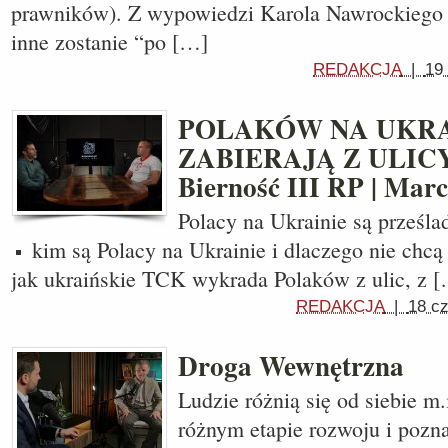
prawników). Z wypowiedzi Karola Nawrockiego 
inne zostanie “po […]
REDAKCJA
|
19
POLAKÓW NA UKRA
ZABIERAJĄ Z ULIC
Bierność III RP | Marc
Polacy na Ukrainie są prześl
kim są Polacy na Ukrainie i dlaczego nie chcą
jak ukraińskie TCK wykrada Polaków z ulic, z 
REDAKCJA
|
18 c
Droga Wewnętrzna
Ludzie różnią się od siebie m.
różnym etapie rozwoju i pozna