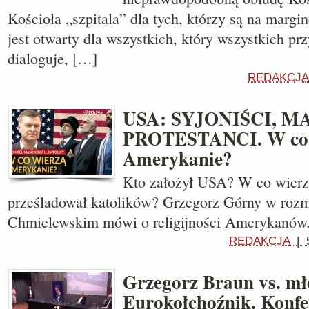
Kościoła „szpitala” dla tych, którzy są na margin
jest otwarty dla wszystkich, który wszystkich pr
dialoguje, […]
REDAKCJA
USA: SYJONIŚCI, M
PROTESTANCI. W co 
Amerykanie?
Kto założył USA? W co wier
prześladował katolików? Grzegorz Górny w roz
Chmielewskim mówi o religijności Amerykanó
REDAKCJA
|
Grzegorz Braun vs. m
Eurokołchoźnik. Konfe