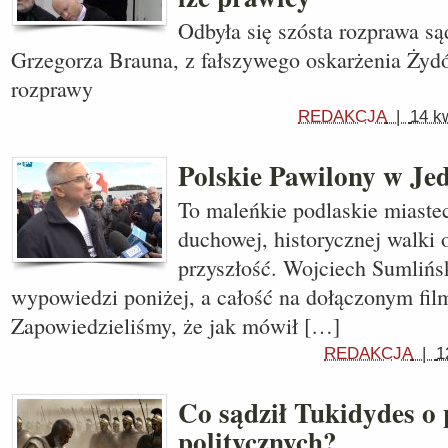
Odbyła się szósta rozprawa s
Grzegorza Brauna, z fałszywego oskarżenia Ży
rozprawy
REDAKCJA
|
14 k
Polskie Pawilony w J
To maleńkie podlaskie miastec
duchowej, historycznej walki o
przyszłość. Wojciech Sumliń
wypowiedzi poniżej, a całość na dołączonym film
Zapowiedzieliśmy, że jak mówił […]
REDAKCJA
|
1
Co sądził Tukidydes o 
politycznych?