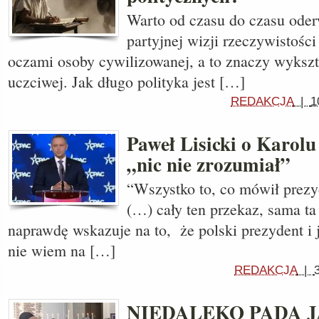
Warto od czasu do czasu oderw
partyjnej wizji rzeczywistości
oczami osoby cywilizowanej, a to znaczy wykształ
uczciwej. Jak długo polityka jest […]
REDAKCJA
|
1
Paweł Lisicki o Karol
„nic nie zrozumiał”
“Wszystko to, co mówił prezy
(…) cały ten przekaz, sama ta
naprawdę wskazuje na to, że polski prezydent i j
nie wiem na […]
REDAKCJA
|
NIEDALEKO PADA 