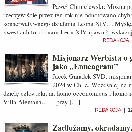
Paweł Chmielewski: Można po
rzeczywiście przez ten rok nie odnotowano chyb
konserwatywnego działania Leona XIV… Myślę,
kwestiach to, co nam Leon XIV ujawnił, wskazu
REDAKCJA
Misjonarz Werbista o 
jako „Enneagram”
Jacek Gniadek SVD, misjonar
2024 w Chile. Wcześniej na m
dzielę człowieka na homo oeconomicus i homo r
Villa Alemana… …przy […]
REDAKCJA
|
1
Zadłużamy, okradamy,