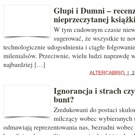
Głupi i Dumni – recen
nieprzeczytanej książk
W tym cudownym czasie niewi
sugerować, że wszystkie te n
technologicznie udogodnienia i ciągłe folgowani
milenialsów. Przeciwnie, wielu ludzi naprawdę w
najbardziej […]
ALTERCABRIO
|
1
Ignorancja i strach cz
bunt?
Zredukowani do postaci skul
milczący wobec wybieranych 
odmawiają reprezentowania nas, bezradni wobec b