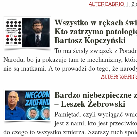
ALTERCABRIO
|
2 
Wszystko w rękach św
Kto zatrzyma patolog
Bartosz Kopczyński
To ma ścisły związek z Pora
Narodu, bo ja pokazuje tam te mechanizmy, które
nie są matkami. A to prowadzi do tego, że narod
ALTERCABRIO
Bardzo niebezpieczne 
– Leszek Żebrowski
Pamiętać, czyli wyciągać wnio
jest z nami, kto jest przeciwk
do czego to wszystko zmierza. Szerszy ruch spo