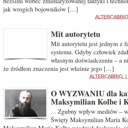
bezsilni wobec zmilitaryzowanej taktyki i technol
jak wrogich bojowników […]
ALTERCABRI
Mit autorytetu
Mit autorytetu jest jednym z
systemu. Gdyby człowiek zda
własnym doświadczeniu – a ni
że źródłem znaczenia jest właśnie jego […]
ALTERCABRIO
O WYZWANIU dla kato
Maksymilian Kolbe i K
. . Zgubny wpływ mediów – w
Święty Maksymilian Maria Ko
Maksymilian Maria Kolbe wiedział doskonale, jak