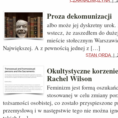
CZARNALIMUZYNA
|
1
Proza dekomunizacji
albo może jej dyskretny urok. 
wstecz, że zaszedłem do dużej
mieście stołecznym Warszawie
Największej. A z pewnością jednej z […]
STAN ORDA
|
Okultystyczne korzeni
Rachel Wilson
Feminizm jest formą oszukańc
stosowanej w celu zmiany por
tożsamości osobistej, co zostało przyspieszone p
przemysłową i w następstwie tego nie można ign
takich […]