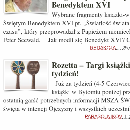
Benedyktem XVI
Wybrane fragmenty książki-
Świętym Benedyktem XVI pt. „Światłość świata. 
czasu”, który przeprowadził z Papieżem niemieck
Peter Seewald. Jak modli się Benedykt XVI? 
REDAKCJA
|
25 
Rozetta – Targi książk
tydzień!
Już za tydzień (4-5 Czerwiec)
książki w Bytomiu poniżej pr
ostatnią garść potrzebnych informacji MSZA Ś
święta w intencji Ojczyzny i wszystkich uczest
PARASOLNIKOV
|