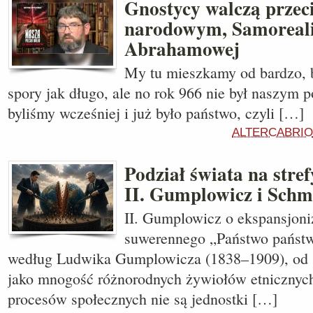
Gnostycy walczą prze
narodowym, Samoreali
Abrahamowej
My tu mieszkamy od bardzo, 
spory jak długo, ale no rok 966 nie był naszym p
byliśmy wcześniej i już było państwo, czyli […]
ALTERCABRIO
Podział świata na stre
II. Gumplowicz i Schm
II. Gumplowicz o ekspansjon
suwerennego „Państwo państw
według Ludwika Gumplowicza (1838–1909), od s
jako mnogość różnorodnych żywiołów etnicznyc
procesów społecznych nie są jednostki […]