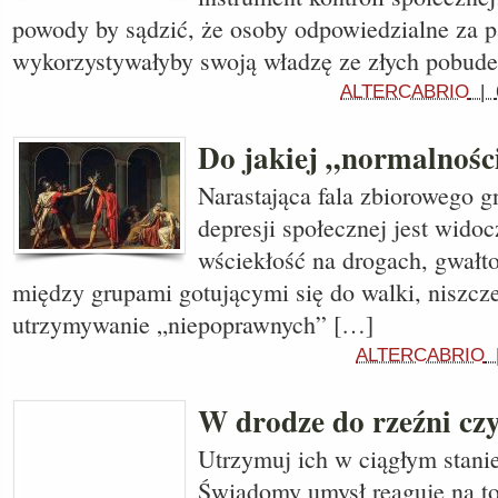
powody by sądzić, że osoby odpowiedzialne za 
wykorzystywałyby swoją władzę ze złych pobud
ALTERCABRIO
|
Do jakiej „normalnoś
Narastająca fala zbiorowego 
depresji społecznej jest wido
wściekłość na drogach, gwałto
między grupami gotującymi się do walki, niszcze
utrzymywanie „niepoprawnych” […]
ALTERCABRIO
W drodze do rzeźni czy
Utrzymuj ich w ciągłym stani
Świadomy umysł reaguje na to