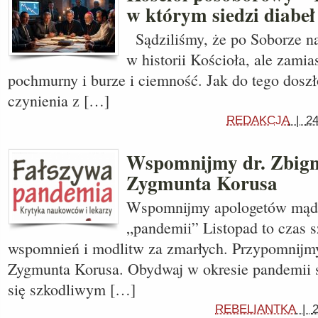
w którym siedzi diabeł
Sądziliśmy, że po Soborze na
w historii Kościoła, ale zamia
pochmurny i burze i ciemność. Jak do tego dos
czynienia z […]
REDAKCJA
|
24
Wspomnijmy dr. Zbign
Zygmunta Korusa
Wspomnijmy apologetów mądr
„pandemii” Listopad to czas 
wspomnień i modlitw za zmarłych. Przypomnijmy
Zygmunta Korusa. Obydwaj w okresie pandemii s
się szkodliwym […]
REBELIANTKA
|
2