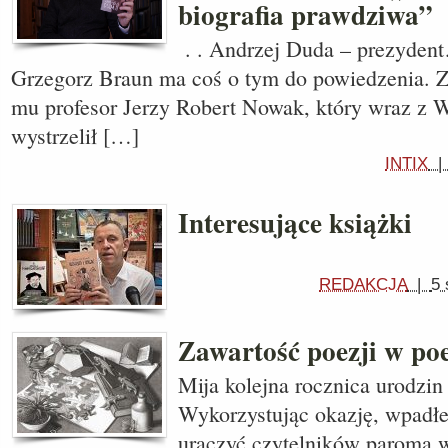
biografia prawdziwa”
. . Andrzej Duda – prezyden
Grzegorz Braun ma coś o tym do powiedzenia. 
mu profesor Jerzy Robert Nowak, który wraz
wystrzelił […]
INTIX
Interesujące książki
REDAKCJA
|
5 
Zawartość poezji w poe
Mija kolejna rocznica urodzin
Wykorzystując okazję, wpadł
uraczyć czytelników paroma 