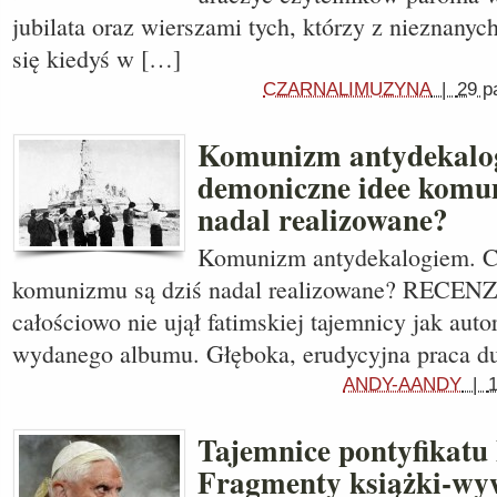
jubilata oraz wierszami tych, którzy z nieznanyc
się kiedyś w […]
CZARNALIMUZYNA
|
29 p
Komunizm antydekalo
demoniczne idee komun
nadal realizowane?
Komunizm antydekalogiem. C
komunizmu są dziś nadal realizowane? RECENZJ
całościowo nie ujął fatimskiej tajemnicy jak auto
wydanego albumu. Głęboka, erudycyjna praca d
ANDY-AANDY
|
1
Tajemnice pontyfikatu
Fragmenty książki-wy