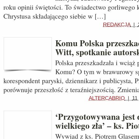
roku opinii świętości. To świadectwo gorliwego 
Chrystusa składającego siebie w […]
REDAKCJA
|
Komu Polska przeszkad
Witt, spotkanie autors
Polska przeszkadzała i wciąż
Komu? O tym w brawurowy sp
korespondent paryski, dziennikarz i publicysta, Pi
porównuje przeszłość z teraźniejszością. Zmienia
ALTERCABRIO
|
11
‘Przygotowywana jest 
wielkiego zła’ – ks. Pi
Wywiad z ks. Piotrem Glasem 