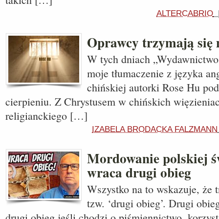
ALTERCABRIO
Oprawcy trzymają się
W tych dniach „Wydawnictwo
moje tłumaczenie z języka ang
chińskiej autorki Rose Hu po
cierpieniu. Z Chrystusem w chińskich więzien
religianckiego […]
IZABELA BRODACKA FALZMANN
Mordowanie polskiej ś
wraca drugi obieg
Wszystko na to wskazuje, że 
tzw. ‘drugi obieg’. Drugi obie
drugi obieg jeśli chodzi o piśmiennictwo, korzyst