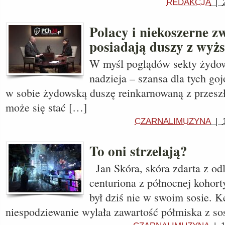
REDAKCJA
|
Polacy i niekoszerne zw
posiadają duszy z wyżs
W myśl poglądów sekty żydows
nadzieja – szansa dla tych go
w sobie żydowską duszę reinkarnowaną z przeszł
może się stać […]
CZARNALIMUZYNA
|
To oni strzelają?
Jan Skóra, skóra zdarta z od
centuriona z północnej kohor
był dziś nie w swoim sosie. K
niespodziewanie wylała zawartość półmiska z s