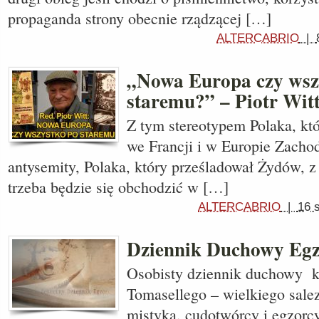
propaganda strony obecnie rządzącej […]
ALTERCABRIO
|
„Nowa Europa czy wsz
staremu?” – Piotr Wit
Z tym stereotypem Polaka, któ
we Francji i w Europie Zachod
antysemity, Polaka, który prześladował Żydów, z
trzeba będzie się obchodzić w […]
ALTERCABRIO
|
16 
Dziennik Duchowy Egz
Osobisty dziennik duchowy k
Tomasellego – wielkiego sale
mistyka, cudotwórcy i egzorc