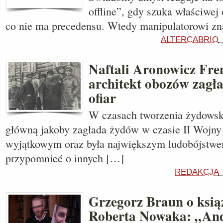
offline”, gdy szuka właściwej
co nie ma precedensu. Wtedy manipulatorowi zn
ALTERCABRIO
Naftali Aronowicz Fre
architekt obozów zagł
ofiar
W czasach tworzenia żydowskie
główną jakoby zagłada żydów w czasie II Wojny
wyjątkowym oraz była największym ludobójstwem
przypomnieć o innych […]
REDAKCJA
Grzegorz Braun o ksią
Roberta Nowaka: „And