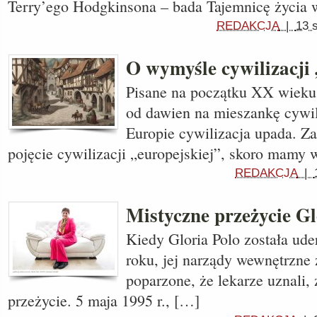
Terry’ego Hodgkinsona – bada Tajemnicę życia
REDAKCJA
|
13 
O wymyśle cywilizacji 
Pisane na początku XX wieku
od dawien na mieszankę cywili
Europie cywilizacja upada. Z
pojęcie cywilizacji „europejskiej”, skoro mamy
REDAKCJA
|
Mistyczne przeżycie Gl
Kiedy Gloria Polo została ud
roku, jej narządy wewnętrzne 
poparzone, że lekarze uznali, 
przeżycie. 5 maja 1995 r., […]