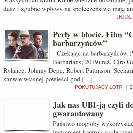
dusz i zgubne wpływy na społeczeństwo mają ant
INTIX
Perły w błocie. Film “
barbarzyńców”
Czekając na barbarzyńców (W
Barbarians; 2019) reż. Ciro G
Rylance, Johnny Depp, Robert Pattinson. Scenar
kanwie własnej powieści pod […]
POKUTUJĄCY ŁOTR
|
2
Jak nas UBI-ją czyli d
gwarantowany
Państwo mogłoby wykorzystać 
instrument kontroli społeczne