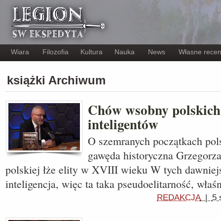
Wiara
Filozofia
Kultura
Nauka
News
Własne recen
książki Archiwum
Chów wsobny polskich
inteligentów
O szemranych początkach polsk
gawęda historyczna Grzegorz
polskiej łże elity w XVIII wieku W tych dawnie
inteligencja, więc ta taka pseudoelitarność, właś
REDAKCJA
|
5 