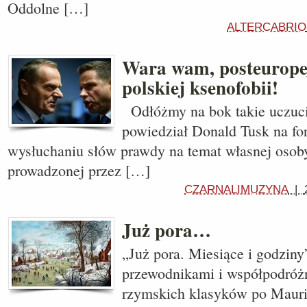
Oddolne […]
ALTERCABRIO
Wara wam, posteuropej
polskiej ksenofobii!
Odłóżmy na bok takie uczuc
powiedział Donald Tusk na fo
wysłuchaniu słów prawdy na temat własnej osoby
prowadzonej przez […]
CZARNALIMUZYNA
|
Już pora…
„Już pora. Miesiące i godzin
przewodnikami i współpodróżn
rzymskich klasyków po Mauric