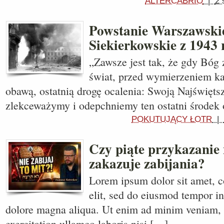
ALTERCABRIO
|
2 
Powstanie Warszawski
Siekierkowskie z 1943 r
„Zawsze jest tak, że gdy Bóg
świat, przed wymierzeniem ka
obawą, ostatnią drogę ocalenia: Swoją Najświęts
zlekceważymy i odepchniemy ten ostatni środek 
POKUTUJĄCY ŁOTR
|
Czy piąte przykazanie
zakazuje zabijania?
Lorem ipsum dolor sit amet, c
elit, sed do eiusmod tempor in
dolore magna aliqua. Ut enim ad minim veniam, 
exercitation ullamco laboris nisi […]