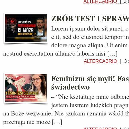
ALTERCABRIO
|
3 
ZRÓB TEST I SPRA
Lorem ipsum dolor sit amet, c
elit, sed do eiusmod tempor in
dolore magna aliqua. Ut enim
nostrud exercitation ullamco laboris nisi […]
ALTERCABRIO
|
3 
Feminizm się myli! Fa
świadectwo
– “Nie kształtuje mnie odbici
jestem lustrem ludzkich pragn
na Boże wezwanie. Nie szukam uznania wśród tł
przemija nie może […]