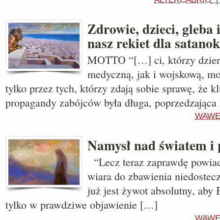
Zdrowie, dzieci, gleba i
nasz rekiet dla satanok
MOTTO “[…] ci, którzy dzier
medyczną, jak i wojskową, mo
tylko przez tych, którzy zdają sobie sprawę, że 
propagandy zabójców była długa, poprzedzając
WAWE
Namysł nad światem i 
“Lecz teraz zaprawdę powia
wiara do zbawienia niedosteczn
już jest żywot absolutny, aby
tylko w prawdziwe objawienie […]
WAWE