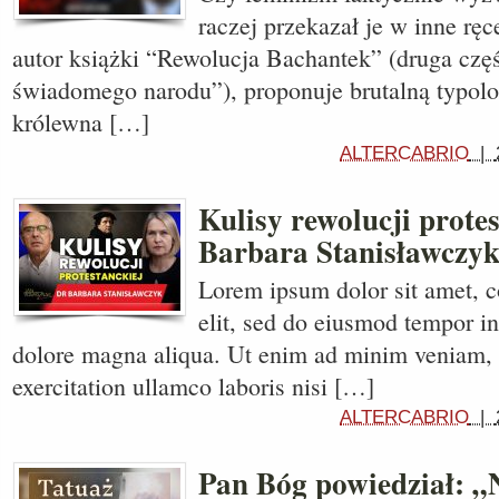
raczej przekazał je w inne rę
autor książki “Rewolucja Bachantek” (druga czę
świadomego narodu”), proponuje brutalną typolo
królewna […]
ALTERCABRIO
|
Kulisy rewolucji protes
Barbara Stanisławczy
Lorem ipsum dolor sit amet, c
elit, sed do eiusmod tempor in
dolore magna aliqua. Ut enim ad minim veniam, 
exercitation ullamco laboris nisi […]
ALTERCABRIO
|
Pan Bóg powiedział: „N