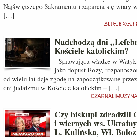
Najświętszego Sakramentu i zaparcia się wiary w
[…]
ALTERCABRI
Nadchodzą dni „Lefeb
Kościele katolickim?
Sprawująca władzę w Watyka
jako dopust Boży, rozpanoszo
od wielu lat daje zgodę na zapoczątkowane prze
dni judaizmu w Kościele katolickim – […]
CZARNALIMUZYNA
Czy biskupi zdradzili 
i wiernych ws. Ukrainy
L. Kulińska, Wł. Bołoz