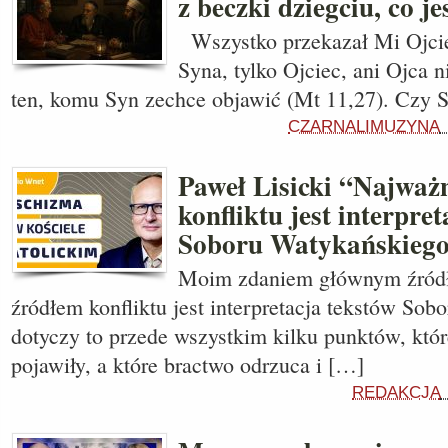
z beczki dziegciu, co j
Wszystko przekazał Mi Ojciec
Syna, tylko Ojciec, ani Ojca ni
ten, komu Syn zechce objawić (Mt 11,27). Czy
CZARNALIMUZYNA
Paweł Lisicki “Najważ
konfliktu jest interpre
Soboru Watykańskiego
Moim zdaniem głównym źródł
źródłem konfliktu jest interpretacja tekstów So
dotyczy to przede wszystkim kilku punktów, któr
pojawiły, a które bractwo odrzuca i […]
REDAKCJA