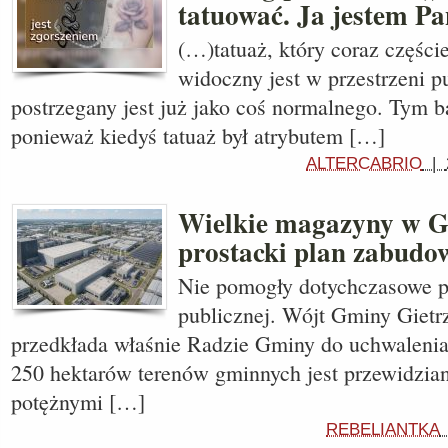
tatuować. Ja jestem Pa
(…)tatuaż, który coraz częście
widoczny jest w przestrzeni pu
postrzegany jest już jako coś normalnego. Tym ba
ponieważ kiedyś tatuaż był atrybutem […]
ALTERCABRIO
|
Wielkie magazyny w Gi
prostacki plan zabudo
Nie pomogły dotychczasowe pr
publicznej. Wójt Gminy Giet
przedkłada właśnie Radzie Gminy do uchwalenia
250 hektarów terenów gminnych jest przewidzi
potężnymi […]
REBELIANTKA