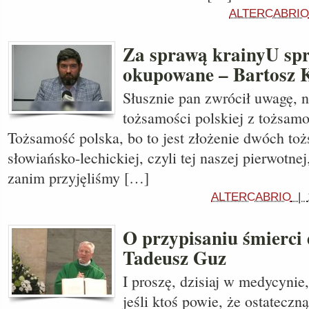
ALTERCABRIO
Za sprawą krainyU spr
okupowane – Bartosz 
Słusznie pan zwrócił uwagę, 
tożsamości polskiej z tożsamo
Tożsamość polska, bo to jest złożenie dwóch to
słowiańsko-lechickiej, czyli tej naszej pierwotne
zanim przyjęliśmy […]
ALTERCABRIO
|
O przypisaniu śmierci d
Tadeusz Guz
I proszę, dzisiaj w medycynie
jeśli ktoś powie, że ostateczn