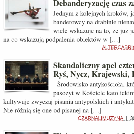
Debanderyzację czas z
Jednym z kolejnych kroków, j
banderowcy na drabinie nienawi
wiele wskazuje na to, że już j
na co wskazują podpalenia obiektów w […]
ALTERCABRI
Skandaliczny apel czt
Ryś, Nycz, Krajewski,
Środowisko antykościoła, któr
pasożyt w Kościele katolicki
kultywuje zwyczaj pisania antypolskich i antykato
Nie różnią się one od pisanej na […]
CZARNALIMUZYNA
|
3