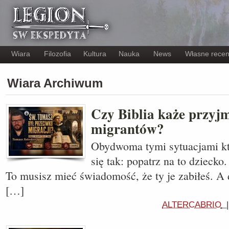
Wiara
Filozofia
Kultura
Nauka
News
Własne recen
Wiara Archiwum
Czy Biblia każe przyj
migrantów?
Obydwoma tymi sytuacjami kt
się tak: popatrz na to dziecko
To musisz mieć świadomość, że ty je zabiłeś. A 
[…]
ALTERCABRIO