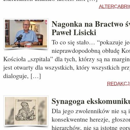
ALTERCABRI
Nagonka na Bractwo św
Paweł Lisicki
To co się stało… “pokazuje j
nieprawdopodobną obłudę Koś
Kościoła „szpitala” dla tych, którzy są na margin
jest otwarty dla wszystkich, który wszystkich pr
dialoguje, […]
REDAKCJ
Synagoga ekskomuniku
Dla jego zwolenników nie są i
konsekwentne herezje, głoszo
hierarchów, nie są istotne gor