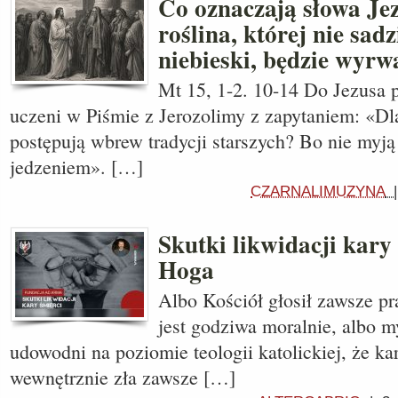
Co oznaczają słowa Je
roślina, której nie sad
niebieski, będzie wyr
Mt 15, 1-2. 10-14 Do Jezusa p
uczeni w Piśmie z Jerozolimy z zapytaniem: «D
postępują wbrew tradycji starszych? Bo nie myją
jedzeniem». […]
CZARNALIMUZYNA
Skutki likwidacji kary
Hoga
Albo Kościół głosił zawsze pr
jest godziwa moralnie, albo myl
udowodni na poziomie teologii katolickiej, że kar
wewnętrznie zła zawsze […]