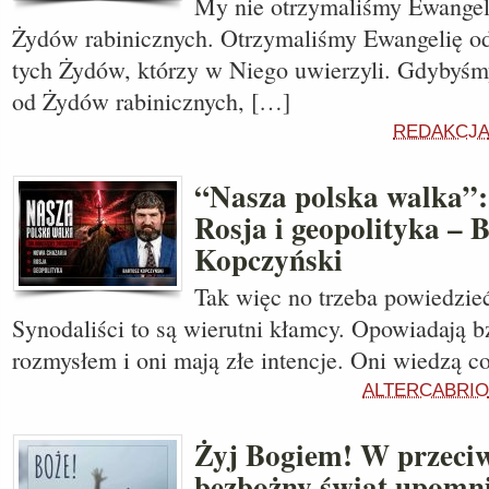
My nie otrzymaliśmy Ewangel
Żydów rabinicznych. Otrzymaliśmy Ewangelię od
tych Żydów, którzy w Niego uwierzyli. Gdybyśm
od Żydów rabinicznych, […]
REDAKCJA
“Nasza polska walka”
Rosja i geopolityka – 
Kopczyński
Tak więc no trzeba powiedzie
Synodaliści to są wierutni kłamcy. Opowiadają bz
rozmysłem i oni mają złe intencje. Oni wiedzą co
ALTERCABRIO
Żyj Bogiem! W przeci
bezbożny świat upomni s