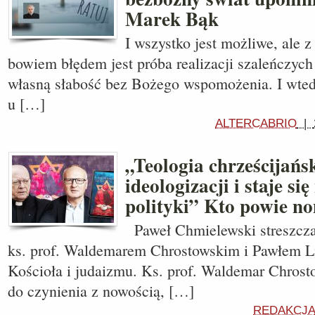
Marek Bąk
I wszystko jest możliwe, ale
bowiem błędem jest próba realizacji szaleńczyc
własną słabość bez Bożego wspomożenia. I wtedy 
u […]
ALTERCABRIO
|
„Teologia chrześcijańs
ideologizacji i staje si
polityki” Kto powie n
Paweł Chmielewski streszcza
ks. prof. Waldemarem Chrostowskim i Pawłem Lis
Kościoła i judaizmu. Ks. prof. Waldemar Chros
do czynienia z nowością, […]
REDAKCJA