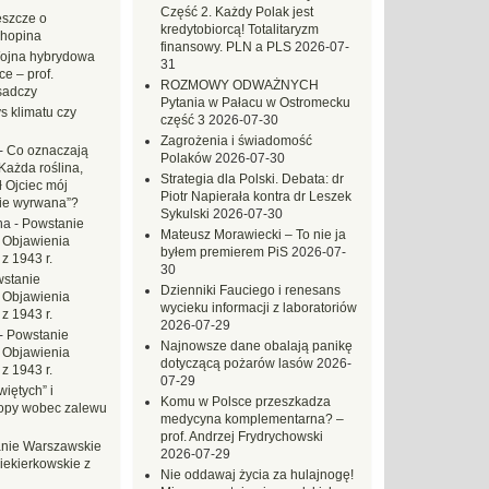
Część 2. Każdy Polak jest
eszcze o
kredytobiorcą! Totalitaryzm
hopina
finansowy. PLN a PLS
2026-07-
ojna hybrydowa
31
e – prof.
ROZMOWY ODWAŻNYCH
sadczy
Pytania w Pałacu w Ostromecku
s klimatu czy
część 3
2026-07-30
Zagrożenia i świadomość
-
Co oznaczają
Polaków
2026-07-30
Każda roślina,
Strategia dla Polski. Debata: dr
ł Ojciec mój
Piotr Napierała kontra dr Leszek
zie wyrwana”?
Sykulski
2026-07-30
na
-
Powstanie
Mateusz Morawiecki – To nie ja
 Objawienia
byłem premierem PiS
2026-07-
z 1943 r.
30
stanie
Dzienniki Fauciego i renesans
 Objawienia
wycieku informacji z laboratoriów
z 1943 r.
2026-07-29
-
Powstanie
Najnowsze dane obalają panikę
 Objawienia
dotyczącą pożarów lasów
2026-
z 1943 r.
07-29
iętych” i
Komu w Polsce przeszkadza
opy wobec zalewu
medycyna komplementarna? –
prof. Andrzej Frydrychowski
nie Warszawskie
2026-07-29
iekierkowskie z
Nie oddawaj życia za hulajnogę!