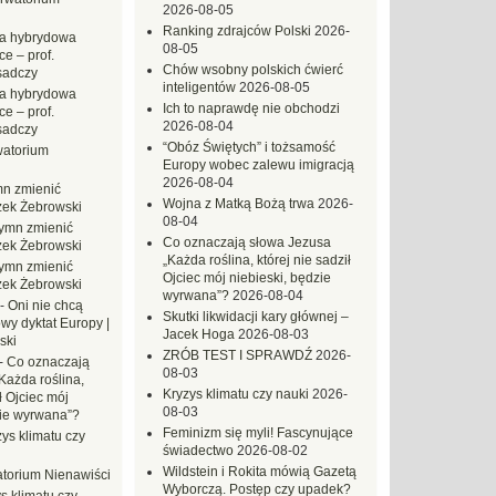
2026-08-05
Ranking zdrajców Polski
2026-
a hybrydowa
08-05
e – prof.
Chów wsobny polskich ćwierć
sadczy
inteligentów
2026-08-05
a hybrydowa
Ich to naprawdę nie obchodzi
e – prof.
2026-08-04
sadczy
“Obóz Świętych” i tożsamość
atorium
Europy wobec zalewu imigracją
2026-08-04
n zmienić
Wojna z Matką Bożą trwa
2026-
zek Żebrowski
08-04
ymn zmienić
Co oznaczają słowa Jezusa
zek Żebrowski
„Każda roślina, której nie sadził
ymn zmienić
Ojciec mój niebieski, będzie
zek Żebrowski
wyrwana”?
2026-08-04
-
Oni nie chcą
Skutki likwidacji kary głównej –
wy dyktat Europy |
Jacek Hoga
2026-08-03
ski
ZRÓB TEST I SPRAWDŹ
2026-
-
Co oznaczają
08-03
Każda roślina,
Kryzys klimatu czy nauki
2026-
ł Ojciec mój
08-03
zie wyrwana”?
Feminizm się myli! Fascynujące
ys klimatu czy
świadectwo
2026-08-02
Wildstein i Rokita mówią Gazetą
torium Nienawiści
Wyborczą. Postęp czy upadek?