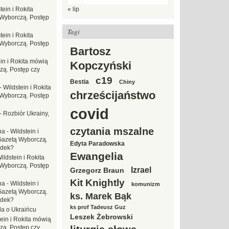
tein i Rokita
« lip
Wyborczą. Postęp
Tagi
tein i Rokita
Wyborczą. Postęp
Bartosz
in i Rokita mówią
Kopczyński
zą. Postęp czy
c19
Bestia
Chiny
-
Wildstein i Rokita
chrześcijaństwo
Wyborczą. Postęp
covid
-
Rozbiór Ukrainy,
czytania mszalne
na
-
Wildstein i
Gazetą Wyborczą.
Edyta Paradowska
adek?
Ewangelia
ildstein i Rokita
Wyborczą. Postęp
Izrael
Grzegorz Braun
Kit Knightly
na
-
Wildstein i
komunizm
Gazetą Wyborczą.
ks. Marek Bąk
adek?
ks prof Tadeusz Guz
da o Ukraińcu
Leszek Żebrowski
tein i Rokita mówią
zą. Postęp czy