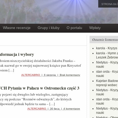
STRONA GŁ
Własne recenzje
Grupy i kluby
O portalu
Wpłaty
Ostatnie komenta
karola
-
Kryzys 
nformacja i wybory
karola
-
Hymn z
Leszek Żebrow
osiem niszczycielskiej działalności Jakuba Franka –
Nietytus
-
Kryzy
 jak nazwał go w swojej najnowszej książce pan Krzysztof
nauki
łosiem […]
stan orda
-
Kryz
ALTERCABRIO
|
6 sierpnia
|
Brak komentarzy
nauki
Kajetan Badow
represji wobec
tania w Pałacu w Ostromecku część 3
Nietytus
-
Kryzy
 pojawi się dwugłos lub wielogłos, zastępujący
nauki
ący się podczas “Rozmów odważnych”, do których
stan orda
-
Kryz
dpowiedź jednak będzie ta sama – […]
nauki
Nietytus
-
Kryzy
ALTERCABRIO
|
30 lipca
|
4 komentarze
nauki
Nietytus
-
Obse