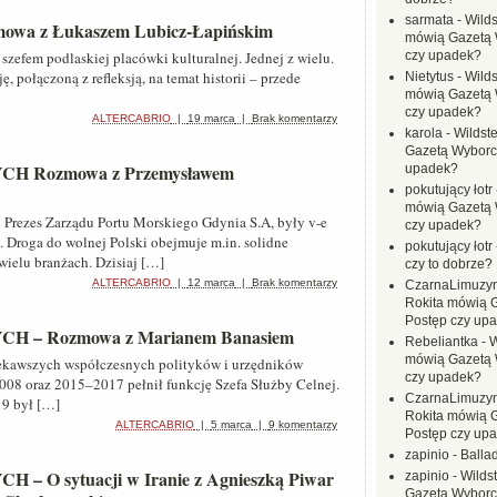
sarmata
-
Wilds
zmowa z Łukaszem Lubicz-Łapińskim
mówią Gazetą 
zefem podlaskiej placówki kulturalnej. Jednej z wielu.
czy upadek?
, połączoną z refleksją, na temat historii – przede
Nietytus
-
Wilds
mówią Gazetą 
czy upadek?
ALTERCABRIO
|
19 marca
|
Brak komentarzy
karola
-
Wildste
Gazetą Wyborc
Rozmowa z Przemysławem
upadek?
pokutujący łotr
mówią Gazetą 
Prezes Zarządu Portu Morskiego Gdynia S.A, były v-e
czy upadek?
. Droga do wolnej Polski obejmuje m.in. solidne
pokutujący łotr
ielu branżach. Dzisiaj […]
czy to dobrze?
ALTERCABRIO
|
12 marca
|
Brak komentarzy
CzarnaLimuzy
Rokita mówią 
Postęp czy up
– Rozmowa z Marianem Banasiem
Rebeliantka
-
W
mówią Gazetą 
ciekawszych współczesnych polityków i urzędników
czy upadek?
08 oraz 2015–2017 pełnił funkcję Szefa Służby Celnej.
CzarnaLimuzy
19 był […]
Rokita mówią 
ALTERCABRIO
|
5 marca
|
9 komentarzy
Postęp czy up
zapinio
-
Balla
O sytuacji w Iranie z Agnieszką Piwar
zapinio
-
Wilds
Gazetą Wyborc