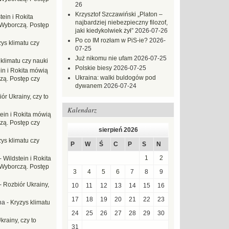
26
Krzysztof Szczawiński „Platon –
tein i Rokita
najbardziej niebezpieczny filozof,
Wyborczą. Postęp
jaki kiedykolwiek żył”
2026-07-26
Po co IM rozłam w PiS-ie?
2026-
ys klimatu czy
07-25
Już nikomu nie ufam
2026-07-25
 klimatu czy nauki
Polskie biesy
2026-07-25
in i Rokita mówią
Ukraina: walki buldogów pod
zą. Postęp czy
dywanem
2026-07-24
ór Ukrainy, czy to
Kalendarz
tein i Rokita mówią
zą. Postęp czy
sierpień 2026
ys klimatu czy
P
W
Ś
C
P
S
N
1
2
-
Wildstein i Rokita
Wyborczą. Postęp
3
4
5
6
7
8
9
-
Rozbiór Ukrainy,
10
11
12
13
14
15
16
17
18
19
20
21
22
23
na
-
Kryzys klimatu
24
25
26
27
28
29
30
krainy, czy to
31