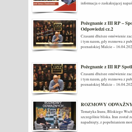
informacja o zaskakującej napaś
Pożegnanie z III RP – Sp
Odpowiedzi cz.2
Czasami dłuższe omówienie zacz
i tym razem, gdy rozmowa z pub
poznańskiej Malcie – 16.04.20
Pożegnanie z III RP Spo
Czasami dłuższe omówienie zacz
i tym razem, gdy rozmowa z pub
poznańskiej Malcie – 16.04.20
ROZMOWY ODWAŻNYCH 
Tematyka Iranu, Bliskiego Wscho
szczególnie bliska. Iran został 
napadnięty, z popełnianiem mo