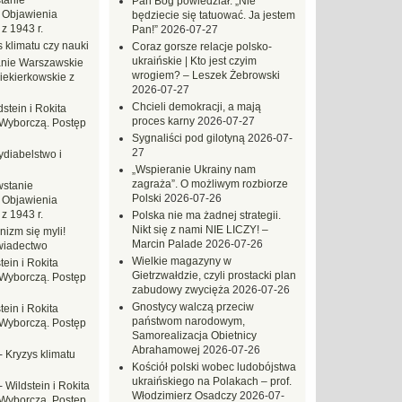
tanie
Pan Bóg powiedział: „Nie
 Objawienia
będziecie się tatuować. Ja jestem
z 1943 r.
Pan!”
2026-07-27
 klimatu czy nauki
Coraz gorsze relacje polsko-
ukraińskie | Kto jest czyim
nie Warszawskie
wrogiem? – Leszek Żebrowski
iekierkowskie z
2026-07-27
Chcieli demokracji, a mają
dstein i Rokita
proces karny
2026-07-27
Wyborczą. Postęp
Sygnaliści pod gilotyną
2026-07-
27
ydiabelstwo i
„Wspieranie Ukrainy nam
zagraża”. O możliwym rozbiorze
stanie
Polski
2026-07-26
 Objawienia
z 1943 r.
Polska nie ma żadnej strategii.
Nikt się z nami NIE LICZY! –
nizm się myli!
Marcin Palade
2026-07-26
wiadectwo
Wielkie magazyny w
tein i Rokita
Gietrzwałdzie, czyli prostacki plan
Wyborczą. Postęp
zabudowy zwycięża
2026-07-26
Gnostycy walczą przeciw
tein i Rokita
państwom narodowym,
Wyborczą. Postęp
Samorealizacja Obietnicy
Abrahamowej
2026-07-26
-
Kryzys klimatu
Kościół polski wobec ludobójstwa
ukraińskiego na Polakach – prof.
-
Wildstein i Rokita
Włodzimierz Osadczy
2026-07-
Wyborczą. Postęp