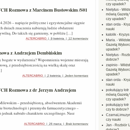
czy upadek?
ozmowa z Marcinem Bustowskim /S01
Nietytus
-
Wilds
mówią Gazetą 
czy upadek?
.2026 – napięcie polityczne i egzystencjalne sięgnie
stan orda
-
Kryz
h dniach znaczenia nabierają ludzie obdarzeni
nauki
wilną. Do takich się garniemy, w pobliżu […]
katolik
-
Kryzys
ALTERCABRIO
|
9 kwietnia
|
12 komentarzy
Maria.
-
Wildste
Gazetą Wyborc
upadek?
zmowa z Andrzejem Dembińskim
Nietytus
-
Rozbi
ak bogate w wydarzenia? Wspomnienia wojenne mieszają
dobrze?
ową, z przedsiębiorczością na wielką skalę oraz
zapinio
-
Wilds
…]
Gazetą Wyborc
upadek?
ALTERCABRIO
|
2 kwietnia
|
Jeden komentarz
stan orda
-
Kryz
nauki
Rozmowa z dr Jerzym Andrzejem
pokutujący łotr
mówią Gazetą 
czy upadek?
Milewskim – przedsiębiorcą, absolwentem Akademii
pokutujący łotr
sie biotechnologii i przemysłu farmaceutycznego –
czy to dobrze?
 jednak nabrało charakteru szczególnego. Nasz
CzarnaLimuzy
czy nauki
ALTERCABRIO
|
26 marca
|
Brak komentarzy
Jan
-
Rozbiór U
dobrze?