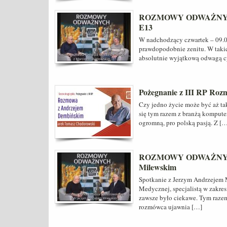
ROZMOWY ODWAŻNYCH R
E13
W nadchodzący czwartek – 09.04
prawdopodobnie zenitu. W takic
absolutnie wyjątkową odwagą cy
Pożegnanie z III RP Ro
Czy jedno życie może być aż t
się tym razem z branżą komputer
ogromną, pro polską pasją. Z [
ROZMOWY ODWAŻNYCH 
Milewskim
Spotkanie z Jerzym Andrzejem 
Medycznej, specjalistą w zakre
zawsze było ciekawe. Tym razem
rozmówca ujawnia […]