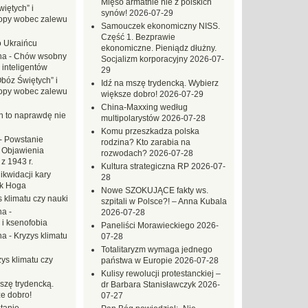
Mięso armatnie nie z polskich
iętych” i
synów!
2026-07-29
opy wobec zalewu
Samouczek ekonomiczny NISS.
Część 1. Bezprawie
o Ukraińcu
ekonomiczne. Pieniądz dłużny.
na
-
Chów wsobny
Socjalizm korporacyjny
2026-07-
 inteligentów
29
Obóz Świętych” i
Idź na mszę trydencką. Wybierz
opy wobec zalewu
większe dobro!
2026-07-29
China-Maxxing według
ch to naprawdę nie
multipolarystów
2026-07-28
Komu przeszkadza polska
-
Powstanie
rodzina? Kto zarabia na
 Objawienia
rozwodach?
2026-07-28
z 1943 r.
Kultura strategiczna RP
2026-07-
likwidacji kary
28
ek Hoga
Nowe SZOKUJĄCE fakty ws.
 klimatu czy nauki
szpitali w Polsce?! – Anna Kubala
na
-
2026-07-28
 i ksenofobia
Paneliści Morawieckiego
2026-
na
-
Kryzys klimatu
07-28
Totalitaryzm wymaga jednego
ys klimatu czy
państwa w Europie
2026-07-28
Kulisy rewolucji protestanckiej –
szę trydencką.
dr Barbara Stanisławczyk
2026-
e dobro!
07-27