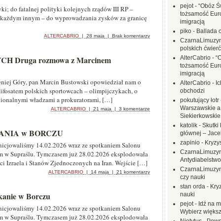
pejot
-
“Obóz Św
i; do fatalnej polityki kolejnych rządów III RP –
tożsamość Eur
 w każdym innym – do wyprowadzania zysków za granicę
imigracją
piko
-
Ballada 
ALTERCABRIO
|
28 maja
|
Brak komentarzy
CzarnaLimuzy
polskich ćwierć
Druga rozmowa z Marcinem
AlterCabrio
-
“
tożsamość Eur
imigracją
eniej Góry, pan Marcin Bustowski opowiedział nam o
AlterCabrio
-
I
glifosatem polskich sportowcach – olimpijczykach, o
obchodzi
ionalnymi władzami a prokuratorami, […]
pokutujący łotr
Warszawskie a
ALTERCABRIO
|
21 maja
|
3 komentarze
Siekierkowskie 
katolik
-
Skutki 
PYTANIA w BORCZU
głównej – Jac
zapinio
-
Kryzys
inicjowaliśmy 14.02.2026 wraz ze spotkaniem Salonu
CzarnaLimuzy
 w Supraślu. Tymczasem już 28.02.2026 eksplodowała
Antydiabelstwo
ci Izraela i Stanów Zjednoczonych na Iran. Wejście […]
CzarnaLimuzy
ALTERCABRIO
|
14 maja
|
21 komentarzy
czy nauki
stan orda
-
Kryz
tkanie w Borczu
nauki
pejot
-
Idź na m
inicjowaliśmy 14.02.2026 wraz ze spotkaniem Salonu
Wybierz większ
 w Supraślu. Tymczasem już 28.02.2026 eksplodowała