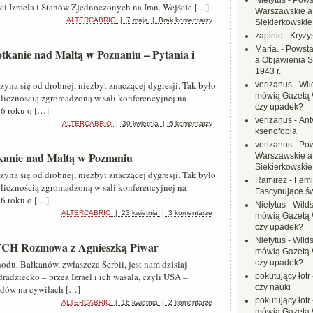
Nietytus
-
Pows
ci Izraela i Stanów Zjednoczonych na Iran. Wejście […]
Warszawskie a
ALTERCABRIO
|
7 maja
|
Brak komentarzy
Siekierkowskie 
zapinio
-
Kryzys
Maria.
-
Powsta
otkanie nad Maltą w Poznaniu – Pytania i
a Objawienia S
1943 r.
yna się od drobnej, niezbyt znaczącej dygresji. Tak było
verizanus
-
Wil
mówią Gazetą 
licznością zgromadzoną w sali konferencyjnej na
czy upadek?
26 roku o […]
verizanus
-
Ant
ALTERCABRIO
|
30 kwietnia
|
6 komentarzy
ksenofobia
verizanus
-
Pow
tkanie nad Maltą w Poznaniu
Warszawskie a
Siekierkowskie 
yna się od drobnej, niezbyt znaczącej dygresji. Tak było
Ramirez
-
Femi
licznością zgromadzoną w sali konferencyjnej na
Fascynujące ś
26 roku o […]
Nietytus
-
Wilds
ALTERCABRIO
|
23 kwietnia
|
3 komentarze
mówią Gazetą 
czy upadek?
Nietytus
-
Wilds
Rozmowa z Agnieszką Piwar
mówią Gazetą 
du, Bałkanów, zwłaszcza Serbii, jest nam dzisiaj
czy upadek?
zdradziecko – przez Izrael i ich wasala, czyli USA –
pokutujący łotr
czy nauki
rdów na cywilach […]
pokutujący łotr
ALTERCABRIO
|
16 kwietnia
|
2 komentarze
mówią Gazetą 