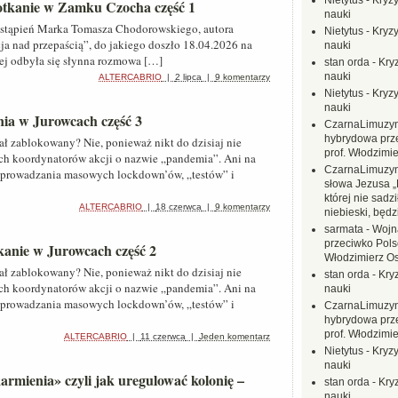
Nietytus
-
Kryzy
potkanie w Zamku Czocha część 1
nauki
ystąpień Marka Tomasza Chodorowskiego, autora
Nietytus
-
Kryzy
acja nad przepaścią”, do jakiego doszło 18.04.2026 na
nauki
j odbyła się słynna rozmowa […]
stan orda
-
Kryz
nauki
ALTERCABRIO
|
2 lipca
|
9 komentarzy
Nietytus
-
Kryzy
nauki
nia w Jurowcach część 3
CzarnaLimuzy
hybrydowa prz
ał zablokowany? Nie, ponieważ nikt do dzisiaj nie
prof. Włodzimi
ch koordynatorów akcji o nazwie „pandemia”. Ani na
CzarnaLimuzy
prowadzania masowych lockdown’ów, „testów” i
słowa Jezusa „
której nie sadzi
ALTERCABRIO
|
18 czerwca
|
9 komentarzy
niebieski, będ
sarmata
-
Wojn
przeciwko Polsc
kanie w Jurowcach część 2
Włodzimierz O
ał zablokowany? Nie, ponieważ nikt do dzisiaj nie
stan orda
-
Kryz
ch koordynatorów akcji o nazwie „pandemia”. Ani na
nauki
prowadzania masowych lockdown’ów, „testów” i
CzarnaLimuzy
hybrydowa prz
prof. Włodzimi
ALTERCABRIO
|
11 czerwca
|
Jeden komentarz
Nietytus
-
Kryzy
nauki
armienia» czyli jak uregulować kolonię –
stan orda
-
Kryz
nauki