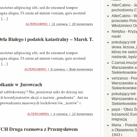
AlterCabrio
-
J
sectetur adipiscing elit, sed do eiusmod tempor
pochodzeniu C
magna aliqua. Ut enim ad minim veniam, quis nostrud
AlterCabrio
-
W
i […]
przeciwko Polsc
ALTERCABRIO
|
11 czerwca
|
20 komentarzy
Włodzimierz O
Nietytus
-
Kryzy
nauki
rła Białego i podatek katastralny – Marek T.
pokutujący łotr
słowa Jezusa „
sectetur adipiscing elit, sed do eiusmod tempor
której nie sadzi
niebieski, będ
magna aliqua. Ut enim ad minim veniam, quis nostrud
CzarnaLimuzy
i […]
Warszawskie a
ALTERCABRIO
|
9 czerwca
|
Brak komentarzy
Siekierkowskie 
verizanus
-
Pow
potkanie w Jurowcach
Warszawskie a
Siekierkowskie 
ał zablokowany? Nie, ponieważ nikt do dzisiaj nie
pokutujący łotr
ch koordynatorów akcji o nazwie „pandemia”. Ani na
Warszawskie a
prowadzania masowych lockdown’ów, „testów” i
Siekierkowskie 
pejot
-
“Obóz Św
ALTERCABRIO
|
4 czerwca
|
12 komentarzy
tożsamość Eur
imigracją
Maria.
-
Powsta
Druga rozmowa z Przemysławem
a Objawienia S
1943 r.