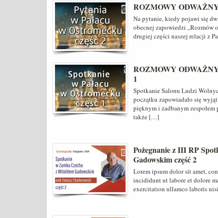
ROZMOWY ODWAŻNYCH Py
Na pytanie, kiedy pojawi się d
obecnej zapowiedzi „Rozmów od
drugiej części naszej relacji z 
ROZMOWY ODWAŻNYCH Sp
1
Spotkanie Salonu Ludzi Wolnyc
początku zapowiadało się wyją
pięknym i zadbanym zespołem p
także […]
Pożegnanie z III RP Spo
Gadowskim część 2
Lorem ipsum dolor sit amet, con
incididunt ut labore et dolore 
exercitation ullamco laboris nis