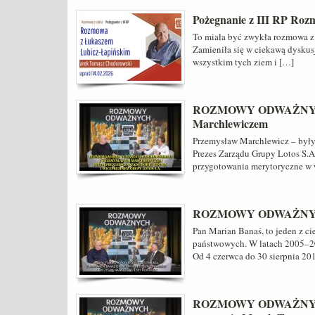
Pożegnanie z III RP Ro
To miała być zwykła rozmowa z s
Zamieniła się w ciekawą dyskusję
wszystkim tych ziem i […]
ROZMOWY ODWAŻNYCH 
Marchlewiczem
Przemysław Marchlewicz – były 
Prezes Zarządu Grupy Lotos S.A
przygotowania merytoryczne w w
ROZMOWY ODWAŻNYCH 
Pan Marian Banaś, to jeden z 
państwowych. W latach 2005–20
Od 4 czerwca do 30 sierpnia 20
ROZMOWY ODWAŻNYCH – 