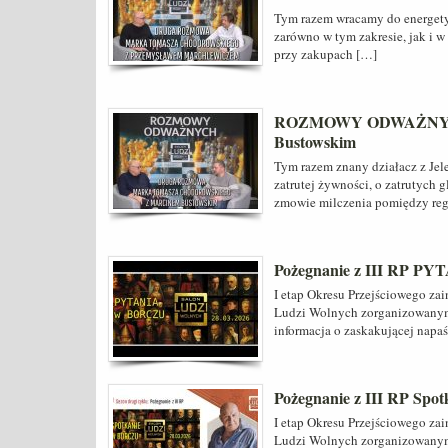
Tym razem wracamy do energetyk
zarówno w tym zakresie, jak i
przy zakupach […]
ROZMOWY ODWAŻNYCH 
Bustowskim
Tym razem znany działacz z Jel
zatrutej żywności, o zatrutych 
zmowie milczenia pomiędzy reg
Pożegnanie z III RP 
I etap Okresu Przejściowego za
Ludzi Wolnych zorganizowanym
informacja o zaskakującej napaś
Pożegnanie z III RP Spo
I etap Okresu Przejściowego za
Ludzi Wolnych zorganizowanym