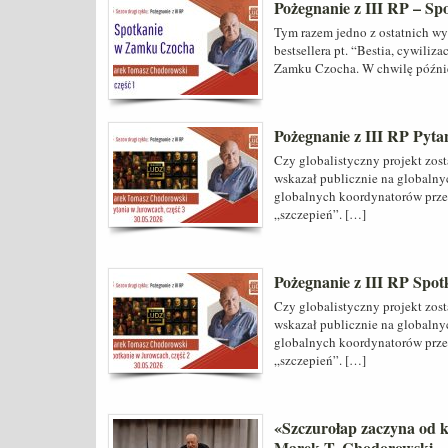
Pożegnanie z III RP – S
Tym razem jedno z ostatnich w
bestsellera pt. “Bestia, cywiliz
Zamku Czocha. W chwilę późnie
Pożegnanie z III RP Pyta
Czy globalistyczny projekt zost
wskazał publicznie na globalny
globalnych koordynatorów prze
„szczepień”. […]
Pożegnanie z III RP Spot
Czy globalistyczny projekt zost
wskazał publicznie na globalny
globalnych koordynatorów prze
„szczepień”. […]
«Szczurołap zaczyna od k
Marek T. Chodorowski