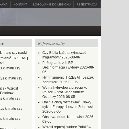
ÓWNA
KONTAKT
LOGOWANIE DO LEGIONU
REJESTRACJA
rze
Najnowsze wpisy
klimatu czy nauki
Czy Biblia każe przyjmować
migrantów?
2026-08-06
mienić TRZEBA! |
ski
Pożegnanie z III RP
Dezinformacja i wybory
2026-08-
s klimatu czy
06
Hymn zmienić TRZEBA! | Leszek
ys klimatu czy
Żebrowski
2026-08-06
Wojna hybrydowa przeciwko
icz
-
Wzrost
Polsce – prof. Włodzimierz
 Polaków
Osadczy
2026-08-05
s klimatu czy
Oni nie chcą rozmawiać | Nowy
dyktat Europy | Leszek Żebrowski
ys klimatu czy
2026-08-05
Obserwatorium Nienawiści
2026-
s klimatu czy
08-05
Wzrost represji wobec Polaków
rwatorium