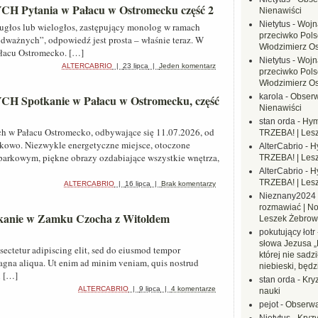
tania w Pałacu w Ostromecku część 2
Nienawiści
Nietytus
-
Wojn
wugłos lub wielogłos, zastępujący monolog w ramach
przeciwko Polsc
ważnych”, odpowiedź jest prosta – właśnie teraz. W
Włodzimierz O
Pałacu Ostromecko. […]
Nietytus
-
Wojn
ALTERCABRIO
|
23 lipca
|
Jeden komentarz
przeciwko Polsc
Włodzimierz O
karola
-
Obserw
otkanie w Pałacu w Ostromecku, część
Nienawiści
stan orda
-
Hym
h w Pałacu Ostromecko, odbywające się 11.07.2026, od
TRZEBA! | Les
tkowo. Niezwykle energetyczne miejsce, otoczone
AlterCabrio
-
H
arkowym, piękne obrazy ozdabiające wszystkie wnętrza,
TRZEBA! | Les
AlterCabrio
-
H
TRZEBA! | Les
ALTERCABRIO
|
16 lipca
|
Brak komentarzy
Nieznany2024
rozmawiać | No
tkanie w Zamku Czocha z Witoldem
Leszek Żebrow
pokutujący łotr
słowa Jezusa „
sectetur adipiscing elit, sed do eiusmod tempor
której nie sadzi
magna aliqua. Ut enim ad minim veniam, quis nostrud
niebieski, będ
i […]
stan orda
-
Kryz
ALTERCABRIO
|
9 lipca
|
4 komentarze
nauki
pejot
-
Obserwa