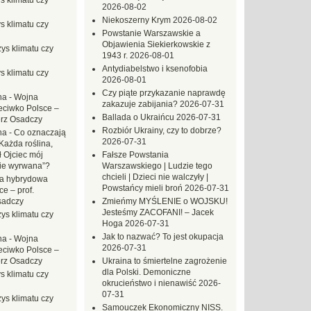
s klimatu czy
2026-08-02
Niekoszerny Krym
2026-08-02
s klimatu czy
Powstanie Warszawskie a
Objawienia Siekierkowskie z
ys klimatu czy
1943 r.
2026-08-01
Antydiabelstwo i ksenofobia
s klimatu czy
2026-08-01
Czy piąte przykazanie naprawdę
na
-
Wojna
zakazuje zabijania?
2026-07-31
eciwko Polsce –
Ballada o Ukraińcu
2026-07-31
erz Osadczy
Rozbiór Ukrainy, czy to dobrze?
na
-
Co oznaczają
2026-07-31
Każda roślina,
ł Ojciec mój
Fałsze Powstania
zie wyrwana”?
Warszawskiego | Ludzie tego
chcieli | Dzieci nie walczyły |
a hybrydowa
Powstańcy mieli broń
2026-07-31
e – prof.
sadczy
Zmieńmy MYŚLENIE o WOJSKU!
Jesteśmy ZACOFANI! – Jacek
ys klimatu czy
Hoga
2026-07-31
Jak to nazwać? To jest okupacja
na
-
Wojna
2026-07-31
eciwko Polsce –
erz Osadczy
Ukraina to śmiertelne zagrożenie
dla Polski. Demoniczne
s klimatu czy
okrucieństwo i nienawiść
2026-
07-31
ys klimatu czy
Samouczek Ekonomiczny NISS.