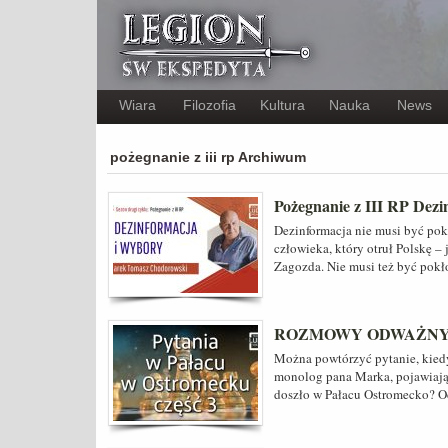
Wiara
Filozofia
Kultura
Nauka
News
pożegnanie z iii rp Archiwum
Pożegnanie z III RP Dezi
Dezinformacja nie musi być pokł
człowieka, który otruł Polskę –
Zagozda. Nie musi też być pok
ROZMOWY ODWAŻNYCH Py
Można powtórzyć pytanie, kiedy
monolog pana Marka, pojawiaj
doszło w Pałacu Ostromecko? O