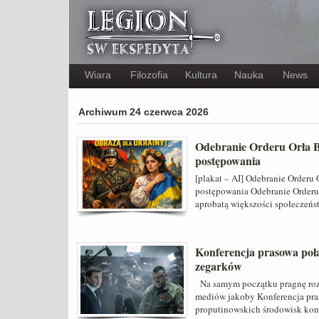
Wiara
Filozofia
Kultura
Nauka
News
Archiwum 24 czerwca 2026
Odebranie Orderu Orła B
postępowania
[plakat – AI] Odebranie Orderu
postępowania Odebranie Orderu 
aprobatą większości społeczeńst
Konferencja prasowa połą
zegarków
Na samym początku pragnę roz
mediów jakoby Konferencja pra
proputinowskich środowisk konf