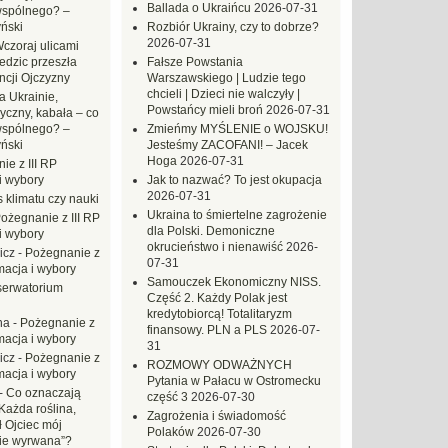
Ballada o Ukraińcu
2026-07-31
wspólnego? –
ński
Rozbiór Ukrainy, czy to dobrze?
2026-07-31
czoraj ulicami
dzic przeszła
Fałsze Powstania
ncji Ojczyzny
Warszawskiego | Ludzie tego
chcieli | Dzieci nie walczyły |
a Ukrainie,
Powstańcy mieli broń
2026-07-31
yczny, kabała – co
wspólnego? –
Zmieńmy MYŚLENIE o WOJSKU!
ński
Jesteśmy ZACOFANI! – Jacek
Hoga
2026-07-31
ie z III RP
i wybory
Jak to nazwać? To jest okupacja
2026-07-31
 klimatu czy nauki
Ukraina to śmiertelne zagrożenie
ożegnanie z III RP
dla Polski. Demoniczne
i wybory
okrucieństwo i nienawiść
2026-
icz
-
Pożegnanie z
07-31
macja i wybory
Samouczek Ekonomiczny NISS.
erwatorium
Część 2. Każdy Polak jest
kredytobiorcą! Totalitaryzm
na
-
Pożegnanie z
finansowy. PLN a PLS
2026-07-
macja i wybory
31
icz
-
Pożegnanie z
ROZMOWY ODWAŻNYCH
macja i wybory
Pytania w Pałacu w Ostromecku
-
Co oznaczają
część 3
2026-07-30
Każda roślina,
Zagrożenia i świadomość
ł Ojciec mój
Polaków
2026-07-30
zie wyrwana”?