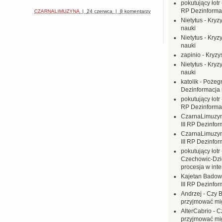
pokutujący łotr
RP Dezinformac
CZARNALIMUZYNA
|
24 czerwca
|
8 komentarzy
Nietytus
-
Kryzy
nauki
Nietytus
-
Kryzy
nauki
zapinio
-
Kryzys
Nietytus
-
Kryzy
nauki
katolik
-
Pożegn
Dezinformacja 
pokutujący łotr
RP Dezinformac
CzarnaLimuzy
III RP Dezinfor
CzarnaLimuzy
III RP Dezinfor
pokutujący łotr
Czechowic-Dzie
procesja w inte
Kajetan Badow
III RP Dezinfor
Andrzej
-
Czy B
przyjmować mi
AlterCabrio
-
C
przyjmować mi