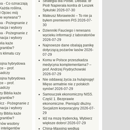
Strategia dla Polski. Debata: dr
na
-
Co oznaczają
Piotr Napierała kontra dr Leszek
Każda roślina,
Sykulski
2026-07-30
ł Ojciec mój
Mateusz Morawiecki – To nie ja
zie wyrwana”?
byłem premierem PiS
2026-07-
na
-
Pożegnanie z
30
macja i wybory
Dzienniki Fauciego i renesans
na
-
Pożegnanie z
wycieku informacji z laboratoriów
macja i wybory
2026-07-29
blia każe
Najnowsze dane obalają panikę
grantów?
dotyczącą pożarów lasów
2026-
s klimatu czy
07-29
Komu w Polsce przeszkadza
ojna hybrydowa
medycyna komplementarna? –
e – prof.
prof. Andrzej Frydrychowski
sadczy
2026-07-29
ojna hybrydowa
Nie oddawaj życia za hulajnogę!
e – prof.
Mięso armatnie nie z polskich
sadczy
synów!
2026-07-29
zy Biblia każe
Samouczek ekonomiczny NISS.
grantów?
Część 1. Bezprawie
icz
-
Pożegnanie z
ekonomiczne. Pieniądz dłużny.
macja i wybory
Socjalizm korporacyjny
2026-07-
29
zy Biblia każe
grantów?
Idź na mszę trydencką. Wybierz
większe dobro!
2026-07-29
hów wsobny
 inteligentów
China-Maxxing według