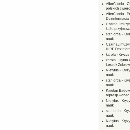
AlterCabrio
-
C
polskich ćwierć
AlterCabrio
-
P
Dezinformacja 
CzarnaLimuzy
każe przyjmow
stan orda
-
Kryz
nauki
CzarnaLimuzy
III RP Dezinfor
karola
-
Kryzys 
karola
-
Hymn z
Leszek Żebrow
Nietytus
-
Kryzy
nauki
stan orda
-
Kryz
nauki
Kajetan Badow
represji wobec
Nietytus
-
Kryzy
nauki
stan orda
-
Kryz
nauki
Nietytus
-
Kryzy
nauki