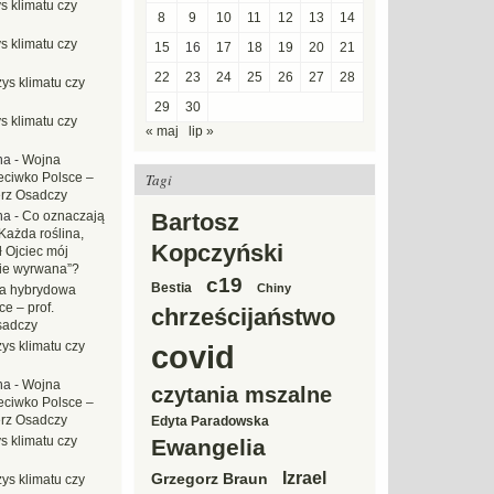
s klimatu czy
8
9
10
11
12
13
14
s klimatu czy
15
16
17
18
19
20
21
22
23
24
25
26
27
28
ys klimatu czy
29
30
s klimatu czy
« maj
lip »
na
-
Wojna
eciwko Polsce –
Tagi
erz Osadczy
na
-
Co oznaczają
Bartosz
Każda roślina,
Kopczyński
ł Ojciec mój
zie wyrwana”?
c19
Bestia
Chiny
a hybrydowa
e – prof.
chrześcijaństwo
sadczy
ys klimatu czy
covid
na
-
Wojna
czytania mszalne
eciwko Polsce –
erz Osadczy
Edyta Paradowska
s klimatu czy
Ewangelia
Izrael
Grzegorz Braun
ys klimatu czy