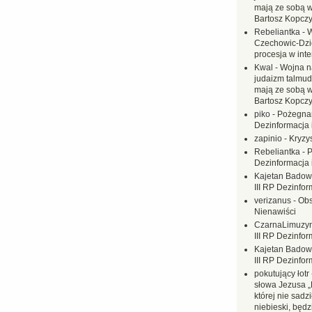
mają ze sobą 
Bartosz Kopczy
Rebeliantka
-
W
Czechowic-Dzie
procesja w inte
Kwal
-
Wojna n
judaizm talmud
mają ze sobą 
Bartosz Kopczy
piko
-
Pożegnan
Dezinformacja 
zapinio
-
Kryzys
Rebeliantka
-
P
Dezinformacja 
Kajetan Badow
III RP Dezinfor
verizanus
-
Obs
Nienawiści
CzarnaLimuzy
III RP Dezinfor
Kajetan Badow
III RP Dezinfor
pokutujący łotr
słowa Jezusa „
której nie sadzi
niebieski, będ