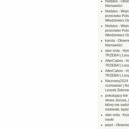
Nietytus
-
Obse
Nienawiści
Nietytus
-
Wojn
przeciwko Polsc
Włodzimierz O
Nietytus
-
Wojn
przeciwko Polsc
Włodzimierz O
karola
-
Obserw
Nienawiści
stan orda
-
Hym
TRZEBA! | Les
AlterCabrio
-
H
TRZEBA! | Les
AlterCabrio
-
H
TRZEBA! | Les
Nieznany2024
rozmawiać | No
Leszek Żebrow
pokutujący łotr
słowa Jezusa „
której nie sadzi
niebieski, będ
stan orda
-
Kryz
nauki
pejot
-
Obserwa