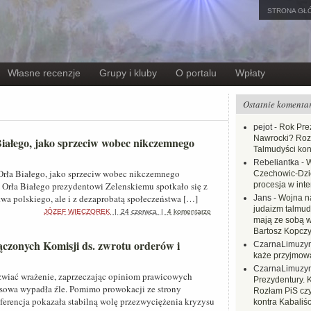
STRONA GŁ
Własne recenzje
Grupy i kluby
O portalu
Wpłaty
Ostatnie komenta
pejot
-
Rok Prez
Nawrocki? Rozł
iałego, jako sprzeciw wobec nikczemnego
Talmudyści kon
Rebeliantka
-
W
 Orła Białego, jako sprzeciw wobec nikczemnego
Czechowic-Dzie
Orła Białego prezydentowi Zelenskiemu spotkało się z
procesja w inte
wa polskiego, ale i z dezaprobatą społeczeństwa […]
Jans
-
Wojna na
judaizm talmud
JÓZEF WIECZOREK
|
24 czerwca
|
4 komentarze
mają ze sobą 
Bartosz Kopczy
czonych Komisji ds. zwrotu orderów i
CzarnaLimuzy
każe przyjmow
CzarnaLimuzy
wiać wrażenie, zaprzeczając opiniom prawicowych
Prezydentury. 
sowa wypadła źle. Pomimo prowokacji ze strony
Rozłam PiS czy
erencja pokazała stabilną wolę przezwyciężenia kryzysu
kontra Kabaliśc