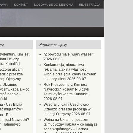
ÓWNA
KONTAKT
LOGOWANIE DO LEGIONU
REJESTRACJA
rze
Najnowsze wpisy
ydentury. Kim jest
“Z powodu małej wiary waszej”
am PiS czyli
2026-08-08
tra Kabaliści
Konkurencja, nieuczciwa
czoraj ulicami
reklama, atak na własność,
dzic przeszła
wrogie przejęcia, chory człowiek
ncji Ojczyzny
to dobry klient
2026-08-07
 Ukrainie,
Rok Prezydentury. Kim jest
yczny, kabała – co
Nawrocki? Rozłam PiS czyli
wspólnego? –
Talmudyści kontra Kabaliści
ński
2026-08-07
na
-
Czy Biblia
Wczoraj ulicami Czechowic-
ać migrantów?
Dziedzic przeszła procesja w
intencji Ojczyzny
2026-08-07
na
-
Rok
Kim jest Nawrocki?
Wojna na Ukrainie, judaizm
li Talmudyści
talmudyczny, kabała – co mają ze
i
sobą wspólnego? – Bartosz