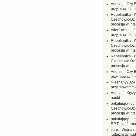
Andrzej
-
Czy B
przyjmować mi
Rebeliantka
-
W
Czechowic-Dzie
procesja w inte
AlterCabrio
-
C
przyjmować mi
Rebeliantka
-
W
Czechowic-Dzie
procesja w inte
Rebeliantka
-
W
Czechowic-Dzie
procesja w inte
Andrzej
-
Czy B
przyjmować mi
Nieznany2024
przyjmować mi
Andrzej
-
Kryzy
nauki
pokutujący łotr
Czechowic-Dzie
procesja w inte
pokutujący łotr
RP Dezinformac
Jans
-
Wojna na
judaizm talmud