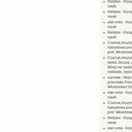
Nietytus
-
Kryzy
nauki
Nietytus
-
Kryzy
nauki
stan orda
-
Kryz
nauki
Nietytus
-
Kryzy
nauki
CzarnaLimuzy
hybrydowa prz
prof. Włodzimi
CzarnaLimuzy
słowa Jezusa „
której nie sadzi
niebieski, będ
sarmata
-
Wojn
przeciwko Polsc
Włodzimierz O
stan orda
-
Kryz
nauki
CzarnaLimuzy
hybrydowa prz
prof. Włodzimi
Nietytus
-
Kryzy
nauki
stan orda
-
Kryz