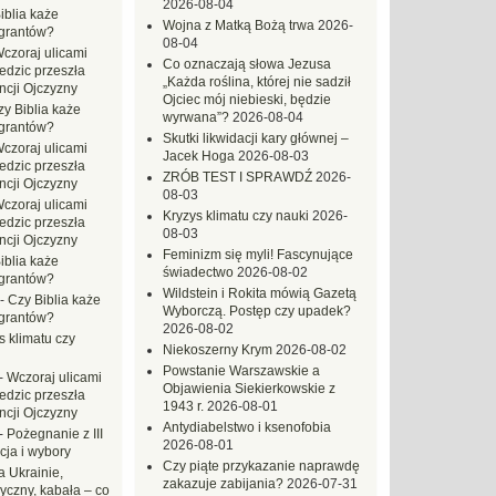
2026-08-04
iblia każe
Wojna z Matką Bożą trwa
2026-
grantów?
08-04
czoraj ulicami
Co oznaczają słowa Jezusa
dzic przeszła
„Każda roślina, której nie sadził
ncji Ojczyzny
Ojciec mój niebieski, będzie
zy Biblia każe
wyrwana”?
2026-08-04
grantów?
Skutki likwidacji kary głównej –
czoraj ulicami
Jacek Hoga
2026-08-03
dzic przeszła
ZRÓB TEST I SPRAWDŹ
2026-
ncji Ojczyzny
08-03
czoraj ulicami
Kryzys klimatu czy nauki
2026-
dzic przeszła
08-03
ncji Ojczyzny
Feminizm się myli! Fascynujące
iblia każe
świadectwo
2026-08-02
grantów?
Wildstein i Rokita mówią Gazetą
-
Czy Biblia każe
Wyborczą. Postęp czy upadek?
grantów?
2026-08-02
s klimatu czy
Niekoszerny Krym
2026-08-02
Powstanie Warszawskie a
-
Wczoraj ulicami
Objawienia Siekierkowskie z
dzic przeszła
1943 r.
2026-08-01
ncji Ojczyzny
Antydiabelstwo i ksenofobia
-
Pożegnanie z III
2026-08-01
ja i wybory
Czy piąte przykazanie naprawdę
 Ukrainie,
zakazuje zabijania?
2026-07-31
yczny, kabała – co