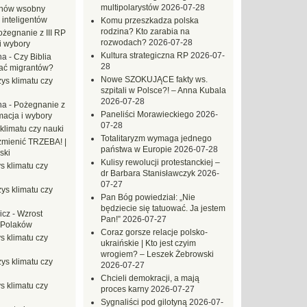
multipolarystów
2026-07-28
hów wsobny
 inteligentów
Komu przeszkadza polska
rodzina? Kto zarabia na
ożegnanie z III RP
rozwodach?
2026-07-28
i wybory
Kultura strategiczna RP
2026-07-
na
-
Czy Biblia
28
ać migrantów?
Nowe SZOKUJĄCE fakty ws.
ys klimatu czy
szpitali w Polsce?! – Anna Kubala
2026-07-28
na
-
Pożegnanie z
Paneliści Morawieckiego
2026-
macja i wybory
07-28
klimatu czy nauki
Totalitaryzm wymaga jednego
mienić TRZEBA! |
państwa w Europie
2026-07-28
ski
Kulisy rewolucji protestanckiej –
s klimatu czy
dr Barbara Stanisławczyk
2026-
07-27
ys klimatu czy
Pan Bóg powiedział: „Nie
będziecie się tatuować. Ja jestem
icz
-
Wzrost
Pan!”
2026-07-27
 Polaków
Coraz gorsze relacje polsko-
s klimatu czy
ukraińskie | Kto jest czyim
wrogiem? – Leszek Żebrowski
ys klimatu czy
2026-07-27
Chcieli demokracji, a mają
s klimatu czy
proces karny
2026-07-27
Sygnaliści pod gilotyną
2026-07-