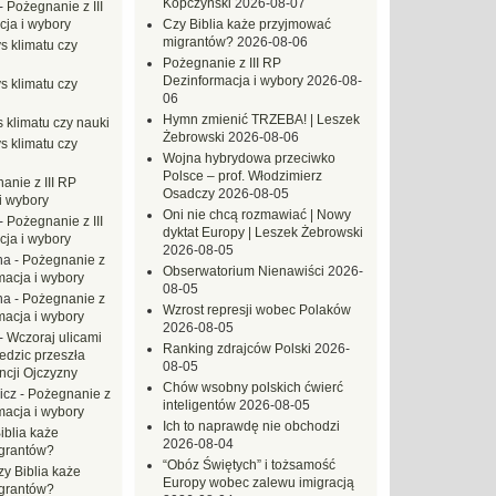
Kopczyński
2026-08-07
-
Pożegnanie z III
ja i wybory
Czy Biblia każe przyjmować
migrantów?
2026-08-06
s klimatu czy
Pożegnanie z III RP
Dezinformacja i wybory
2026-08-
s klimatu czy
06
Hymn zmienić TRZEBA! | Leszek
 klimatu czy nauki
Żebrowski
2026-08-06
s klimatu czy
Wojna hybrydowa przeciwko
Polsce – prof. Włodzimierz
anie z III RP
Osadczy
2026-08-05
i wybory
Oni nie chcą rozmawiać | Nowy
-
Pożegnanie z III
dyktat Europy | Leszek Żebrowski
ja i wybory
2026-08-05
na
-
Pożegnanie z
Obserwatorium Nienawiści
2026-
macja i wybory
08-05
na
-
Pożegnanie z
Wzrost represji wobec Polaków
macja i wybory
2026-08-05
-
Wczoraj ulicami
Ranking zdrajców Polski
2026-
dzic przeszła
08-05
ncji Ojczyzny
Chów wsobny polskich ćwierć
icz
-
Pożegnanie z
inteligentów
2026-08-05
macja i wybory
Ich to naprawdę nie obchodzi
iblia każe
2026-08-04
grantów?
“Obóz Świętych” i tożsamość
zy Biblia każe
Europy wobec zalewu imigracją
grantów?