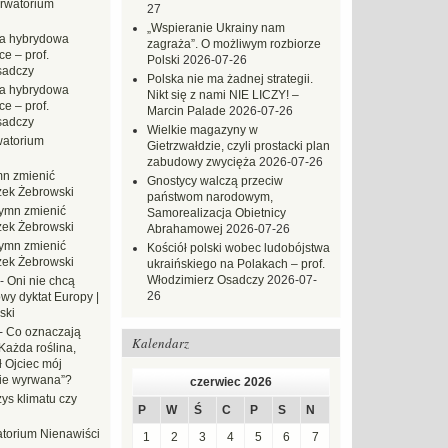
rwatorium
27
„Wspieranie Ukrainy nam
a hybrydowa
zagraża”. O możliwym rozbiorze
e – prof.
Polski
2026-07-26
sadczy
Polska nie ma żadnej strategii.
a hybrydowa
Nikt się z nami NIE LICZY! –
e – prof.
Marcin Palade
2026-07-26
sadczy
Wielkie magazyny w
atorium
Gietrzwałdzie, czyli prostacki plan
zabudowy zwycięża
2026-07-26
n zmienić
Gnostycy walczą przeciw
zek Żebrowski
państwom narodowym,
ymn zmienić
Samorealizacja Obietnicy
zek Żebrowski
Abrahamowej
2026-07-26
ymn zmienić
Kościół polski wobec ludobójstwa
zek Żebrowski
ukraińskiego na Polakach – prof.
Włodzimierz Osadczy
2026-07-
-
Oni nie chcą
26
wy dyktat Europy |
ski
-
Co oznaczają
Kalendarz
Każda roślina,
ł Ojciec mój
zie wyrwana”?
czerwiec 2026
ys klimatu czy
P
W
Ś
C
P
S
N
torium Nienawiści
1
2
3
4
5
6
7