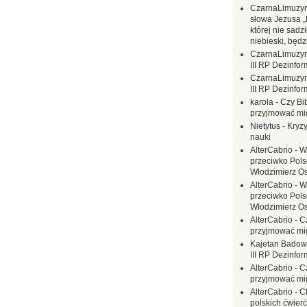
CzarnaLimuzy
słowa Jezusa „
której nie sadzi
niebieski, będ
CzarnaLimuzy
III RP Dezinfor
CzarnaLimuzy
III RP Dezinfor
karola
-
Czy Bi
przyjmować mi
Nietytus
-
Kryzy
nauki
AlterCabrio
-
W
przeciwko Polsc
Włodzimierz O
AlterCabrio
-
W
przeciwko Polsc
Włodzimierz O
AlterCabrio
-
C
przyjmować mi
Kajetan Badow
III RP Dezinfor
AlterCabrio
-
C
przyjmować mi
AlterCabrio
-
C
polskich ćwierć