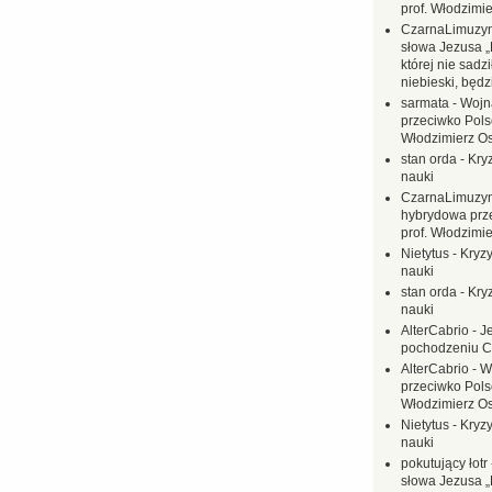
prof. Włodzimi
CzarnaLimuzy
słowa Jezusa „
której nie sadzi
niebieski, będ
sarmata
-
Wojn
przeciwko Polsc
Włodzimierz O
stan orda
-
Kryz
nauki
CzarnaLimuzy
hybrydowa prz
prof. Włodzimi
Nietytus
-
Kryzy
nauki
stan orda
-
Kryz
nauki
AlterCabrio
-
J
pochodzeniu C
AlterCabrio
-
W
przeciwko Polsc
Włodzimierz O
Nietytus
-
Kryzy
nauki
pokutujący łotr
słowa Jezusa „