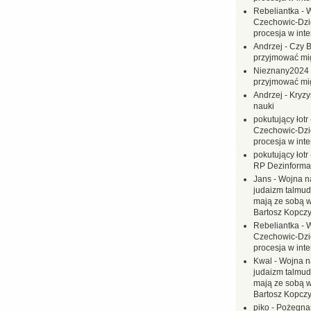
Rebeliantka
-
W
Czechowic-Dzie
procesja w inte
Andrzej
-
Czy B
przyjmować mi
Nieznany2024
przyjmować mi
Andrzej
-
Kryzy
nauki
pokutujący łotr
Czechowic-Dzie
procesja w inte
pokutujący łotr
RP Dezinformac
Jans
-
Wojna na
judaizm talmud
mają ze sobą 
Bartosz Kopczy
Rebeliantka
-
W
Czechowic-Dzie
procesja w inte
Kwal
-
Wojna n
judaizm talmud
mają ze sobą 
Bartosz Kopczy
piko
-
Pożegnan