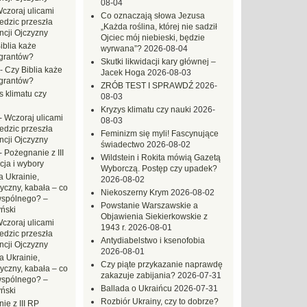
08-04
czoraj ulicami
Co oznaczają słowa Jezusa
dzic przeszła
„Każda roślina, której nie sadził
ncji Ojczyzny
Ojciec mój niebieski, będzie
iblia każe
wyrwana”?
2026-08-04
grantów?
Skutki likwidacji kary głównej –
-
Czy Biblia każe
Jacek Hoga
2026-08-03
grantów?
ZRÓB TEST I SPRAWDŹ
2026-
s klimatu czy
08-03
Kryzys klimatu czy nauki
2026-
-
Wczoraj ulicami
08-03
dzic przeszła
Feminizm się myli! Fascynujące
ncji Ojczyzny
świadectwo
2026-08-02
-
Pożegnanie z III
Wildstein i Rokita mówią Gazetą
ja i wybory
Wyborczą. Postęp czy upadek?
 Ukrainie,
2026-08-02
yczny, kabała – co
Niekoszerny Krym
2026-08-02
wspólnego? –
Powstanie Warszawskie a
ński
Objawienia Siekierkowskie z
czoraj ulicami
1943 r.
2026-08-01
dzic przeszła
Antydiabelstwo i ksenofobia
ncji Ojczyzny
2026-08-01
a Ukrainie,
Czy piąte przykazanie naprawdę
yczny, kabała – co
zakazuje zabijania?
2026-07-31
wspólnego? –
Ballada o Ukraińcu
2026-07-31
ński
Rozbiór Ukrainy, czy to dobrze?
ie z III RP