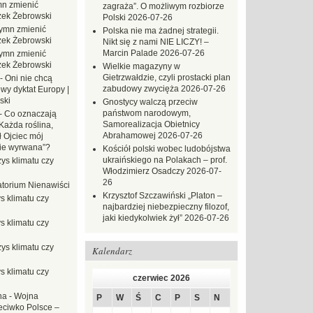
n zmienić
zagraża”. O możliwym rozbiorze
zek Żebrowski
Polski
2026-07-26
ymn zmienić
Polska nie ma żadnej strategii.
zek Żebrowski
Nikt się z nami NIE LICZY! –
Marcin Palade
2026-07-26
ymn zmienić
zek Żebrowski
Wielkie magazyny w
Gietrzwałdzie, czyli prostacki plan
-
Oni nie chcą
zabudowy zwycięża
2026-07-26
wy dyktat Europy |
ski
Gnostycy walczą przeciw
państwom narodowym,
-
Co oznaczają
Samorealizacja Obietnicy
Każda roślina,
Abrahamowej
2026-07-26
ł Ojciec mój
zie wyrwana”?
Kościół polski wobec ludobójstwa
ukraińskiego na Polakach – prof.
ys klimatu czy
Włodzimierz Osadczy
2026-07-
26
torium Nienawiści
Krzysztof Szczawiński „Platon –
s klimatu czy
najbardziej niebezpieczny filozof,
jaki kiedykolwiek żył”
2026-07-26
s klimatu czy
ys klimatu czy
Kalendarz
s klimatu czy
czerwiec 2026
na
-
Wojna
P
W
Ś
C
P
S
N
eciwko Polsce –