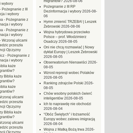
migrantów?
2026-08-06
i wybory
Pożegnanie z III RP
-
Pożegnanie z III
Dezinformacja i wybory
2026-08-
ja i wybory
06
na
-
Pożegnanie z
Hymn zmienić TRZEBA! | Leszek
macja i wybory
Żebrowski
2026-08-06
na
-
Pożegnanie z
Wojna hybrydowa przeciwko
macja i wybory
Polsce – prof. Włodzimierz
-
Wczoraj ulicami
Osadczy
2026-08-05
dzic przeszła
Oni nie chcą rozmawiać | Nowy
ncji Ojczyzny
dyktat Europy | Leszek Żebrowski
icz
-
Pożegnanie z
2026-08-05
macja i wybory
Obserwatorium Nienawiści
2026-
iblia każe
08-05
grantów?
Wzrost represji wobec Polaków
zy Biblia każe
2026-08-05
grantów?
Ranking zdrajców Polski
2026-
iblia każe
08-05
grantów?
Chów wsobny polskich ćwierć
czoraj ulicami
inteligentów
2026-08-05
dzic przeszła
Ich to naprawdę nie obchodzi
ncji Ojczyzny
2026-08-04
zy Biblia każe
“Obóz Świętych” i tożsamość
grantów?
Europy wobec zalewu imigracją
czoraj ulicami
2026-08-04
dzic przeszła
Wojna z Matką Bożą trwa
2026-
ncji Ojczyzny