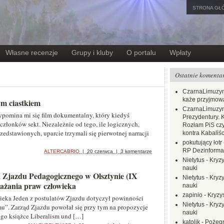
STRONA GŁ
Własne recenzje
Grupy i kluby
O portalu
Wpłaty
Ostatnie komenta
CzarnaLimuzy
każe przyjmow
ym ciastkiem
CzarnaLimuzy
ypomina mi się film dokumentalny, który kiedyś
Prezydentury. 
złonków sekt. Niezależnie od tego, ile logicznych,
Rozłam PiS czy
edstawionych, uparcie trzymali się pierwotnej narracji
kontra Kabaliśc
pokutujący łotr
RP Dezinformac
ALTERCABRIO
|
20 czerwca
|
3 komentarze
Nietytus
-
Kryzy
nauki
II Zjazdu Pedagogicznego w Olsztynie (IX
Nietytus
-
Kryzy
rażania praw człowieka
nauki
zapinio
-
Kryzys
wieka Jeden z postulatów Zjazdu dotyczył powinności
Nietytus
-
Kryzy
mu”. Zarząd Zjazdu powołał się przy tym na propozycje
nauki
go książce Liberalism und […]
katolik
-
Pożegn