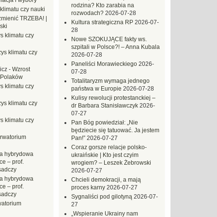
macja i wybory
rodzina? Kto zarabia na
klimatu czy nauki
rozwodach?
2026-07-28
mienić TRZEBA! |
Kultura strategiczna RP
2026-07-
ski
28
s klimatu czy
Nowe SZOKUJĄCE fakty ws.
szpitali w Polsce?! – Anna Kubala
ys klimatu czy
2026-07-28
Paneliści Morawieckiego
2026-
icz
-
Wzrost
07-28
 Polaków
Totalitaryzm wymaga jednego
s klimatu czy
państwa w Europie
2026-07-28
Kulisy rewolucji protestanckiej –
ys klimatu czy
dr Barbara Stanisławczyk
2026-
07-27
s klimatu czy
Pan Bóg powiedział: „Nie
będziecie się tatuować. Ja jestem
rwatorium
Pan!”
2026-07-27
Coraz gorsze relacje polsko-
a hybrydowa
ukraińskie | Kto jest czyim
e – prof.
wrogiem? – Leszek Żebrowski
sadczy
2026-07-27
a hybrydowa
Chcieli demokracji, a mają
e – prof.
proces karny
2026-07-27
sadczy
Sygnaliści pod gilotyną
2026-07-
atorium
27
„Wspieranie Ukrainy nam