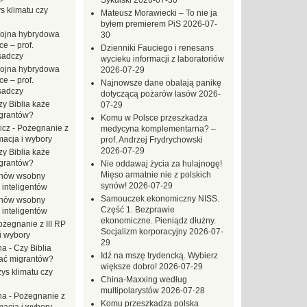
Sykulski
2026-07-30
s klimatu czy
Mateusz Morawiecki – To nie ja
byłem premierem PiS
2026-07-
ojna hybrydowa
30
e – prof.
Dzienniki Fauciego i renesans
sadczy
wycieku informacji z laboratoriów
ojna hybrydowa
2026-07-29
e – prof.
Najnowsze dane obalają panikę
sadczy
dotyczącą pożarów lasów
2026-
zy Biblia każe
07-29
grantów?
Komu w Polsce przeszkadza
icz
-
Pożegnanie z
medycyna komplementarna? –
macja i wybory
prof. Andrzej Frydrychowski
2026-07-29
zy Biblia każe
grantów?
Nie oddawaj życia za hulajnogę!
Mięso armatnie nie z polskich
hów wsobny
synów!
2026-07-29
 inteligentów
Samouczek ekonomiczny NISS.
hów wsobny
Część 1. Bezprawie
 inteligentów
ekonomiczne. Pieniądz dłużny.
ożegnanie z III RP
Socjalizm korporacyjny
2026-07-
i wybory
29
na
-
Czy Biblia
Idź na mszę trydencką. Wybierz
ać migrantów?
większe dobro!
2026-07-29
ys klimatu czy
China-Maxxing według
multipolarystów
2026-07-28
na
-
Pożegnanie z
Komu przeszkadza polska