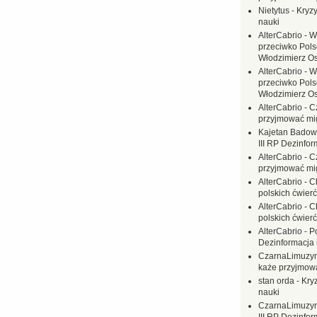
Nietytus
-
Kryzy
nauki
AlterCabrio
-
W
przeciwko Polsc
Włodzimierz O
AlterCabrio
-
W
przeciwko Polsc
Włodzimierz O
AlterCabrio
-
C
przyjmować mi
Kajetan Badow
III RP Dezinfor
AlterCabrio
-
C
przyjmować mi
AlterCabrio
-
C
polskich ćwierć
AlterCabrio
-
C
polskich ćwierć
AlterCabrio
-
P
Dezinformacja 
CzarnaLimuzy
każe przyjmow
stan orda
-
Kryz
nauki
CzarnaLimuzy