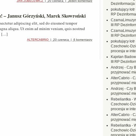
JAN ZUBELEWICZ
|
20 czerwca
|
Jeden komentarz
Dezinformacja 
pokutujący łotr
u! – Janusz Górzyński, Marek Skowroński
RP Dezinformac
CzarnaLimuzy
sectetur adipiscing elit, sed do eiusmod tempor
III RP Dezinfor
magna aliqua. Ut enim ad minim veniam, quis nostrud
CzarnaLimuzy
i […]
III RP Dezinfor
ALTERCABRIO
|
20 czerwca
|
6 komentarzy
pokutujący łotr
Czechowic-Dzie
procesja w inte
Kajetan Badow
III RP Dezinfor
Andrzej
-
Czy B
przyjmować mi
AlterCabrio
-
C
przyjmować mi
Andrzej
-
Czy B
przyjmować mi
Rebeliantka
-
W
Czechowic-Dzie
procesja w inte
AlterCabrio
-
C
przyjmować mi
Rebeliantka
-
W
Czechowic-Dzie
procesja w inte