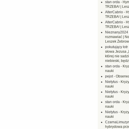
stan orda
-
Hym
TRZEBA! | Les
AlterCabrio
-
H
TRZEBA! | Les
AlterCabrio
-
H
TRZEBA! | Les
Nieznany2024
rozmawiać | No
Leszek Żebrow
pokutujący łotr
słowa Jezusa „
której nie sadzi
niebieski, będ
stan orda
-
Kryz
nauki
pejot
-
Obserwa
Nietytus
-
Kryzy
nauki
Nietytus
-
Kryzy
nauki
stan orda
-
Kryz
nauki
Nietytus
-
Kryzy
nauki
CzarnaLimuzy
hybrydowa prz