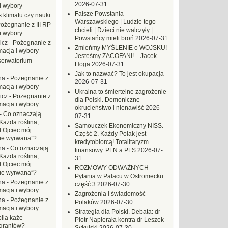
2026-07-31
i wybory
Fałsze Powstania
 klimatu czy nauki
Warszawskiego | Ludzie tego
ożegnanie z III RP
chcieli | Dzieci nie walczyły |
i wybory
Powstańcy mieli broń
2026-07-31
icz
-
Pożegnanie z
Zmieńmy MYŚLENIE o WOJSKU!
macja i wybory
Jesteśmy ZACOFANI! – Jacek
erwatorium
Hoga
2026-07-31
Jak to nazwać? To jest okupacja
na
-
Pożegnanie z
2026-07-31
macja i wybory
Ukraina to śmiertelne zagrożenie
icz
-
Pożegnanie z
dla Polski. Demoniczne
macja i wybory
okrucieństwo i nienawiść
2026-
-
Co oznaczają
07-31
Każda roślina,
Samouczek Ekonomiczny NISS.
ł Ojciec mój
Część 2. Każdy Polak jest
zie wyrwana”?
kredytobiorcą! Totalitaryzm
na
-
Co oznaczają
finansowy. PLN a PLS
2026-07-
Każda roślina,
31
ł Ojciec mój
ROZMOWY ODWAŻNYCH
zie wyrwana”?
Pytania w Pałacu w Ostromecku
na
-
Pożegnanie z
część 3
2026-07-30
macja i wybory
Zagrożenia i świadomość
na
-
Pożegnanie z
Polaków
2026-07-30
macja i wybory
Strategia dla Polski. Debata: dr
blia każe
Piotr Napierała kontra dr Leszek
grantów?