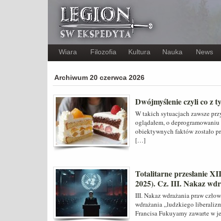
Wiara
Filozofia
Kultura
Nauka
News
Archiwum 20 czerwca 2026
Dwójmyślenie czyli co z t
W takich sytuacjach zawsze prz
oglądałem, o deprogramowaniu c
obiektywnych faktów zostało prz
[…]
Totalitarne przesłanie X
2025). Cz. III. Nakaz wd
III. Nakaz wdrażania praw czło
wdrażania „ludzkiego liberaliz
Francisa Fukuyamy zawarte w je