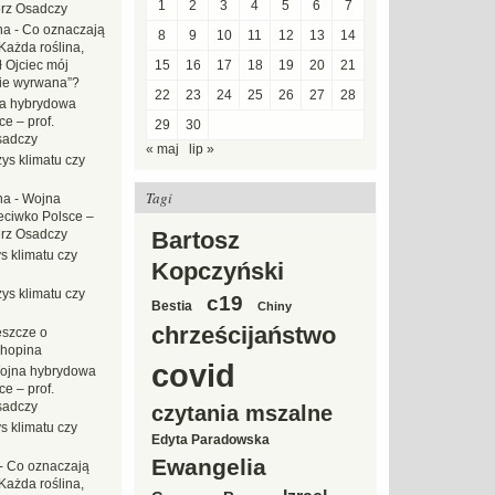
1
2
3
4
5
6
7
erz Osadczy
na
-
Co oznaczają
8
9
10
11
12
13
14
Każda roślina,
ł Ojciec mój
15
16
17
18
19
20
21
zie wyrwana”?
22
23
24
25
26
27
28
a hybrydowa
e – prof.
29
30
sadczy
« maj
lip »
ys klimatu czy
Tagi
na
-
Wojna
eciwko Polsce –
erz Osadczy
Bartosz
s klimatu czy
Kopczyński
ys klimatu czy
c19
Bestia
Chiny
chrześcijaństwo
eszcze o
hopina
covid
ojna hybrydowa
e – prof.
sadczy
czytania mszalne
s klimatu czy
Edyta Paradowska
Ewangelia
-
Co oznaczają
Każda roślina,