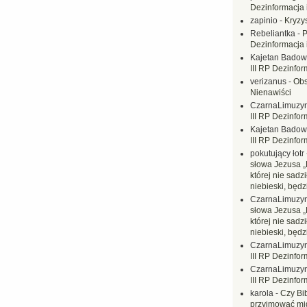
Dezinformacja 
zapinio
-
Kryzys
Rebeliantka
-
P
Dezinformacja 
Kajetan Badow
III RP Dezinfor
verizanus
-
Obs
Nienawiści
CzarnaLimuzy
III RP Dezinfor
Kajetan Badow
III RP Dezinfor
pokutujący łotr
słowa Jezusa „
której nie sadzi
niebieski, będ
CzarnaLimuzy
słowa Jezusa „
której nie sadzi
niebieski, będ
CzarnaLimuzy
III RP Dezinfor
CzarnaLimuzy
III RP Dezinfor
karola
-
Czy Bi
przyjmować mi