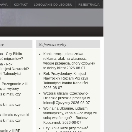
ÓWNA
KONTAKT
LOGOWANIE DO LEGIONU
REJESTRACJA
rze
Najnowsze wpisy
na
-
Czy Biblia
Konkurencja, nieuczciwa
ać migrantów?
reklama, atak na własność,
wrogie przejęcia, chory człowiek
na
-
Rok
to dobry klient
2026-08-07
Kim jest Nawrocki?
li Talmudyści
Rok Prezydentury. Kim jest
i
Nawrocki? Rozłam PiS czyli
Talmudyści kontra Kabaliści
-
Pożegnanie z III
2026-08-07
ja i wybory
Wczoraj ulicami Czechowic-
s klimatu czy
Dziedzic przeszła procesja w
intencji Ojczyzny
2026-08-07
s klimatu czy
Wojna na Ukrainie, judaizm
talmudyczny, kabała – co mają ze
 klimatu czy nauki
sobą wspólnego? – Bartosz
s klimatu czy
Kopczyński
2026-08-07
Czy Biblia każe przyjmować
anie z III RP