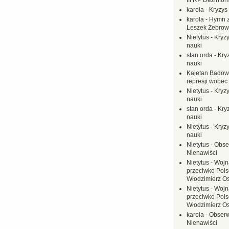
III RP Dezinfor
karola
-
Kryzys 
karola
-
Hymn z
Leszek Żebrow
Nietytus
-
Kryzy
nauki
stan orda
-
Kryz
nauki
Kajetan Badow
represji wobec
Nietytus
-
Kryzy
nauki
stan orda
-
Kryz
nauki
Nietytus
-
Kryzy
nauki
Nietytus
-
Obse
Nienawiści
Nietytus
-
Wojn
przeciwko Polsc
Włodzimierz O
Nietytus
-
Wojn
przeciwko Polsc
Włodzimierz O
karola
-
Obserw
Nienawiści