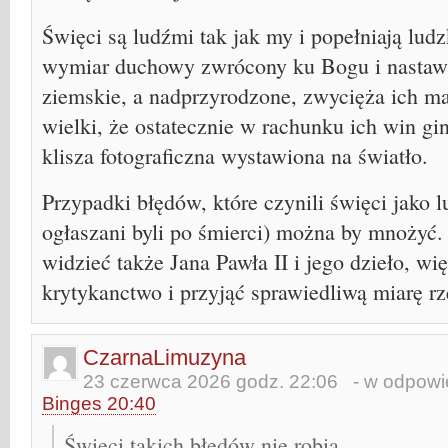
Święci są ludźmi tak jak my i popełniają ludz
wymiar duchowy zwrócony ku Bogu i nastawio
ziemskie, a nadprzyrodzone, zwycięża ich mał
wielki, że ostatecznie w rachunku ich win gin
klisza fotograficzna wystawiona na światło.
Przypadki błędów, które czynili święci jako 
ogłaszani byli po śmierci) można by mnożyć.
widzieć także Jana Pawła II i jego dzieło, w
krytykanctwo i przyjąć sprawiedliwą miarę rz
CzarnaLimuzyna
23 czerwca 2026 godz. 22:06
- w odpowie
Binges 20:40
Święci takich błędów nie robią…