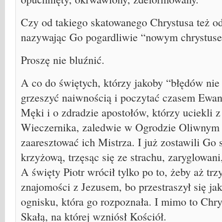
Czy od takiego skatowanego Chrystusa też od
nazywając Go pogardliwie “nowym chrystusem
Proszę nie bluźnić.
A co do świętych, którzy jakoby “błędów nie 
grzeszyć naiwnością i poczytać czasem Ewan
Męki i o zdradzie apostołów, którzy uciekli 
Wieczernika, zaledwie w Ogrodzie Oliwnym p
zaaresztować ich Mistrza. I już zostawili Go
krzyżową, trzęsąc się ze strachu, zaryglowani,
A święty Piotr wrócił tylko po to, żeby aż trz
znajomości z Jezusem, bo przestraszył się jak
ognisku, która go rozpoznała. I mimo to Chr
Skałą, na której wzniósł Kościół.