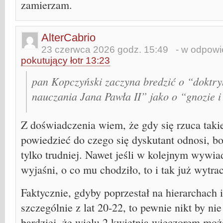
zamierzam.
AlterCabrio
23 czerwca 2026 godz. 15:49
- w odpowie
pokutujący łotr 13:23
pan Kopczyński zaczyna bredzić o “doktry
nauczania Jana Pawła II” jako o “gnozie i
Z doświadczenia wiem, że gdy się rzuca takie 
powiedzieć do czego się dyskutant odnosi, bo
tylko trudniej. Nawet jeśli w kolejnym wywiad
wyjaśni, o co mu chodziło, to i tak już wytrac
Faktycznie, gdyby poprzestał na hierarchach i
szczególnie z lat 20-22, to pewnie nikt by ni
bardziej, że wielu 2 kwietnia wieczorem moż