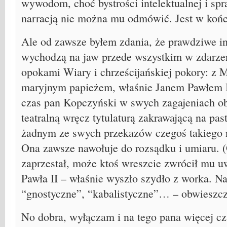
wywodom, choć bystrości intelektualnej i sp
narracją nie można mu odmówić. Jest w koń
Ale od zawsze byłem zdania, że prawdziwe in
wychodzą na jaw przede wszystkim w zdarze
opokami Wiary i chrześcijańskiej pokory: z M
maryjnym papieżem, właśnie Janem Pawłem II
czas pan Kopczyński w swych zagajeniach ob
teatralną wręcz tytulaturą zakrawającą na pas
żadnym ze swych przekazów czegoś takiego n
Ona zawsze nawołuje do rozsądku i umiaru. (
zaprzestał, może ktoś wreszcie zwrócił mu u
Pawła II – właśnie wyszło szydło z worka. Na
“gnostyczne”, “kabalistyczne”… – obwieszcz
No dobra, wyłączam i na tego pana więcej cza