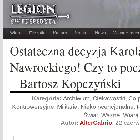
Wiara
Filozofia
Kultura
Nauka
News
Własne recen
Ostateczna decyzja Karol
Nawrockiego! Czy to pocz
– Bartosz Kopczyński
Kategoria:
Archiwum
,
Ciekawostki
,
Co p
Kontrowersyjne
,
Militaria
,
Niekonwencjonalne
,
Świat
,
Ważne
,
Wiara
Autor:
AlterCabrio
,
22 czer