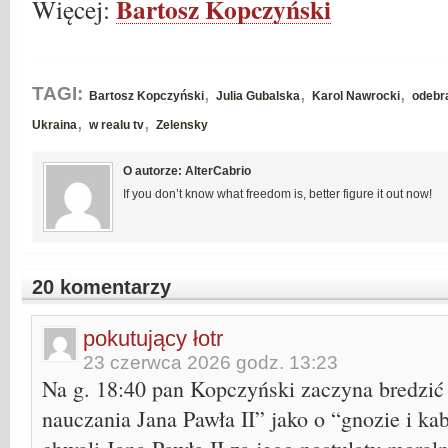
Bartosz Kopczyński
Więcej:
,
,
,
TAGI:
Bartosz Kopczyński
Julia Gubalska
Karol Nawrocki
odebr
,
,
Ukraina
w realu tv
Zelensky
O autorze: AlterCabrio
If you don’t know what freedom is, better figure it out now!
20 komentarzy
pokutujący łotr
23 czerwca 2026 godz. 13:23
Na g. 18:40 pan Kopczyński zaczyna bredzić 
nauczania Jana Pawła II” jako o “gnozie i k