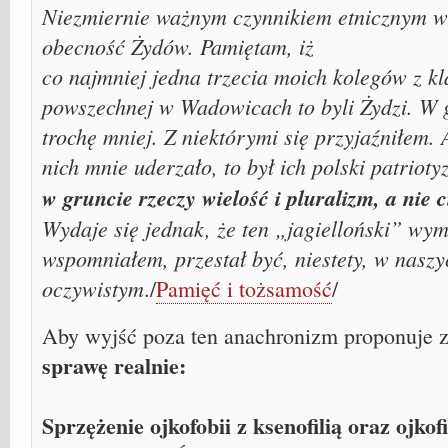
Niezmiernie ważnym czynnikiem etnicznym w 
obecność Żydów. Pamiętam, iż
co najmniej jedna trzecia moich kolegów z kl
powszechnej w Wadowicach to byli Żydzi. W 
trochę mniej. Z niektórymi się przyjaźniłem. A
nich mnie uderzało, to był ich polski patriot
w gruncie rzeczy wielość i pluralizm, a nie 
Wydaje się jednak, że ten „jagielloński” wym
wspomniałem, przestał być, niestety, w nasz
oczywistym
./
Pamięć i tożsamość
/
Aby wyjść poza ten anachronizm proponuje 
sprawę realnie:
Sprzężenie ojkofobii z ksenofilią oraz ojkofi