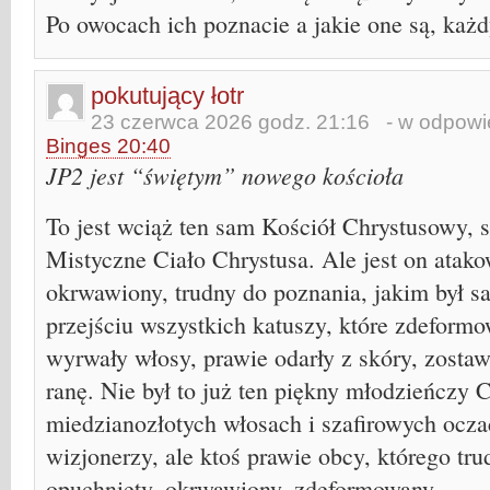
Po owocach ich poznacie a jakie one są, każd
pokutujący łotr
23 czerwca 2026 godz. 21:16
- w odpowie
Binges 20:40
JP2 jest “świętym” nowego kościoła
To jest wciąż ten sam Kościół Chrystusowy, 
Mistyczne Ciało Chrystusa. Ale jest on atak
okrwawiony, trudny do poznania, jakim był s
przejściu wszystkich katuszy, które zdeform
wyrwały włosy, prawie odarły z skóry, zosta
ranę. Nie był to już ten piękny młodzieńczy 
miedzianozłotych włosach i szafirowych ocza
wizjonerzy, ale ktoś prawie obcy, którego tr
opuchnięty, okrwawiony, zdeformowany.