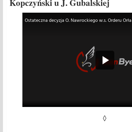
Kopczyński u J. Gubalskiej
◊