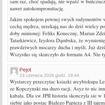
sam raz, choć spadają, nie wpaść w buńczuc
nawet autokompromitację.
Jakim spokojem pewnej swych rudymentów w
cechą mędrca, urzekają nas do dziś wielcy po
doby minionej: Feliks Koneczny, Marian Zd
Tatarkiewicz, Izydora Dąmbska, że wymienię 
prawdziwych mocarzy ducha i myśli. Już dziś
Wszystko się skurczyło do formatu A4. Nie tyl
Pejot
23 czerwca 2026 godz. 19:44
Wystarczy przeczytac ksiazki arcybiskupa Le
ze Kopczynski ma duzo racji. Asyz to nic in
kabala. Dla sw JPII historia skonczyla sie w
siebie jako postac Bialego Papieza z III taje