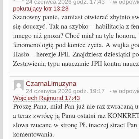
24 czerwca 2026 godz. 17:43
- w odpowie
pokutujący łotr 13:23
Szanowny panie, zamiast otwierać zbytnio s
się douczyć. Tak na szybko – habilitacja z f
innego niż gnoza? Choć miał na tyle honoru, 
fenomenologię pod koniec życia. A wujka goo
Hasło – herezje JPII. Znajdziesz dziesiątki po
Zestawienia typu nauczanie JPII kontra naucz
CzarnaLimuzyna
24 czerwca 2026 godz. 19:17
- w odpowie
Wojciech Rajmund 17:43
Proszę Pana, miał Pan już nie raz zwracaną 
a teraz zwrócę ją Panu ostatni raz KONKRE
słowa rzucane w stronę PŁ inaczej straci Pa
komentowania.