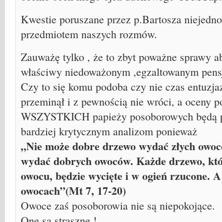
Kwestie poruszane przez p.Bartosza niejedno
przedmiotem naszych rozmów.
Zauważę tylko , że to zbyt poważne sprawy 
właściwy niedoważonym ,egzaltowanym pens
Czy to się komu podoba czy nie czas entuz
przeminął i z pewnością nie wróci, a oceny p
WSZYSTKICH papieży posoborowych będą p
bardziej krytycznym analizom ponieważ
„Nie może dobre drzewo wydać złych owocó
wydać dobrych owoców. Każde drzewo, któ
owocu, będzie wycięte i w ogień rzucone. A
owocach”(Mt 7, 17-20)
Owoce zaś posoborowia nie są niepokojące.
One są straszne !