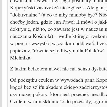
chwali Jana Pawła II za jego postulaty moraln
Kopczyński zastrzeżeń nie zgłasza. Ale gani
“doktrynalne” (a co to niby miałoby być? Niec
choćby jeden, gdzie Jan Paweł II mówi o jaki
doktrynie, niż to, co zawarte jest w nauczaniu
nauczania Kościoła) – wedle którego, rzekom
w piersi i wszystko wszystkim oddawać. I ze
papieża z “równie szkodliwym dla Polaków
Michnika.
Z takim bełkotem nawet nie ma sensu dyskut
Od początku czułem w wywodach pana Kopc
kogoś bez szlifu akademickiego zadzierzysto
czy raczej pokory, która jest przecież nieodł
Czułem w nim skłonność do przesady, ogrom 