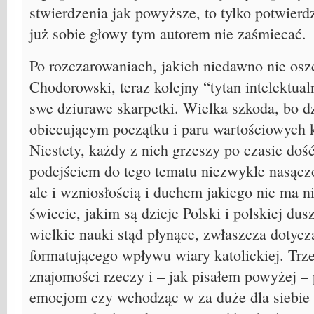
stwierdzenia jak powyższe, to tylko potwierd
już sobie głowy tym autorem nie zaśmiecać.
Po rozczarowaniach, jakich niedawno nie os
Chodorowski, teraz kolejny “tytan intelektua
swe dziurawe skarpetki. Wielka szkoda, bo dz
obiecującym początku i paru wartościowych k
Niestety, każdy z nich grzeszy po czasie do
podejściem do tego tematu niezwykle nasącz
ale i wzniosłością i duchem jakiego nie ma ni
świecie, jakim są dzieje Polski i polskiej dus
wielkie nauki stąd płynące, zwłaszcza dotyc
formatującego wpływu wiary katolickiej. Trze
znajomości rzeczy i – jak pisałem powyżej – 
emocjom czy wchodząc w za duże dla siebie b