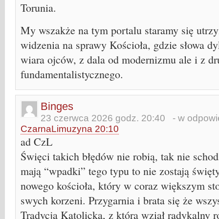
Torunia.
My wszakże na tym portalu staramy się utrz
widzenia na sprawy Kościoła, gdzie słowa dyk
wiara ojców, z dala od modernizmu ale i z dr
fundamentalistycznego.
Binges
23 czerwca 2026 godz. 20:40
- w odpowie
CzarnaLimuzyna 20:10
ad CzL
Święci takich błędów nie robią, tak nie scho
mają “wpadki” tego typu to nie zostają święt
nowego kościoła, który w coraz większym st
swych korzeni. Przygarnia i brata się że wszy
Tradycja Katolicka, z którą wziął radykalny r