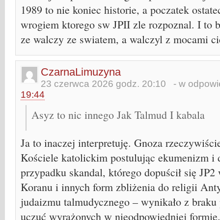
1989 to nie koniec historie, a poczatek ostate
wrogiem ktorego sw JPII zle rozpoznal. I to b
ze walczy ze swiatem, a walczyl z mocami c
CzarnaLimuzyna
23 czerwca 2026 godz. 20:10
- w odpowie
19:44
Asyz to nic innego Jak Talmud I kabala
Ja to inaczej interpretuję. Gnoza rzeczywiści
Kościele katolickim postulując ekumenizm i 
przypadku skandal, którego dopuścił się JP2
Koranu i innych form zbliżenia do religii Ant
judaizmu talmudycznego – wynikało z braku 
uczuć wyrażonych w nieodpowiedniej formie. 