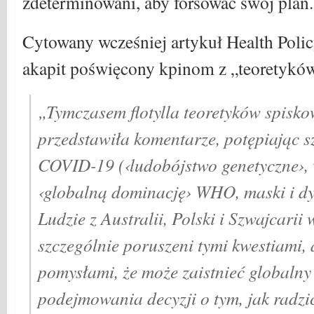
zdeterminowani, aby forsować swój plan.
Cytowany wcześniej artykuł Health Polic
akapit poświęcony kpinom z „teoretykó
„Tymczasem flotylla teoretyków spisk
przedstawiła komentarze, potępiając s
COVID-19 (‹ludobójstwo genetyczne›, 
‹globalną dominację› WHO, maski i dy
Ludzie z Australii, Polski i Szwajcarii
szczególnie poruszeni tymi kwestiami, 
pomysłami, że może zaistnieć globalny
podejmowania decyzji o tym, jak radzi