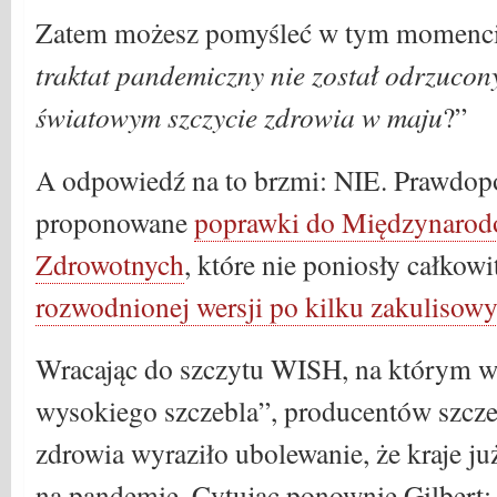
Zatem możesz pomyśleć w tym momenci
traktat pandemiczny nie został odrzuco
światowym szczycie zdrowia w maju
?”
A odpowiedź na to brzmi: NIE. Prawdop
proponowane
poprawki do Międzynarod
Zdrowotnych
, które nie poniosły całkowi
rozwodnionej wersji po kilku zakuliso
Wracając do szczytu WISH, na którym w
wysokiego szczebla”, producentów szcze
zdrowia wyraziło ubolewanie, że kraje j
na pandemię. Cytując ponownie Gilbert: