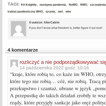
,
,
,
,
TAGI:
Kit Knightly
następna pandemia
NoWO
NWO
szczepienia
,
,
,
traktat pandemiczny WHO
tyrania
wef
who
O autorze: AlterCabrio
If you don’t know what freedom is, better figure it out now!
4 komentarze
rozliczyć a nie podporządkowywać się
14 października 2022 godz. 10:16
“kraje, które robią to, co każe im WHO, otrzy
które tego nie robią… cóż, nie robią. Tracą p
przekupstwo i szantaż, ubrane w język „pomo
A przepustkę do takich działań zrobiły te wsz
rządy, które przyjęły sankcje jako oręż polity