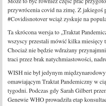
Może to być również część prac przygo
przywrócenia covid na zimę. Z jakiegoś
#Covidisnotover wciąż zyskuje na popula
Ta skrócona wersja to „Traktat Pandemic
wszyscy przestali mówić kilka miesięcy t
Chociaż nie będzie wdrażany przynajmnie
traci przez brak natychmiastowości, nad
WISH nie był jedynym międzynarodow
omawiającym Traktat Pandemiczny w ciąg
tygodni. Podczas gdy Sarah Gilbert prz
Genewie WHO prowadziła etap konsultac