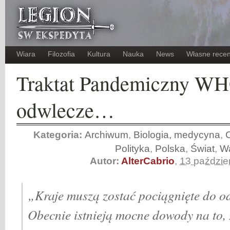
Wiara
Filozofia
Kultura
Nauka
News
Własne recen
Traktat Pandemiczny WHO
odwlecze…
Kategoria:
Archiwum
,
Biologia, medycyna
,
C
Polityka
,
Polska
,
Świat
,
W
Autor:
AlterCabrio
,
13 paździe
„Kraje muszą zostać pociągnięte do o
Obecnie istnieją mocne dowody na to, ż