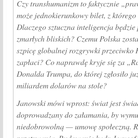
Czy transhumanizm to faktycznie „pra
może jednokierunkowy bilet, z któreg
Dlaczego sztuczna inteligencja będzie
zmarłych bliskich? Czemu Polska zost
szpicę globalnej rozgrywki przeciwko R
zapłaci? Co naprawdę kryje się za „
Donalda Trumpa, do której zgłosiło ju
miliardem dolarów na stole?
Janowski mówi wprost: świat jest świ
doprowadzany do załamania, by wym
niedobrowolną — umowę społeczną. 
przetrwania. Budowanie kadr. I wyco