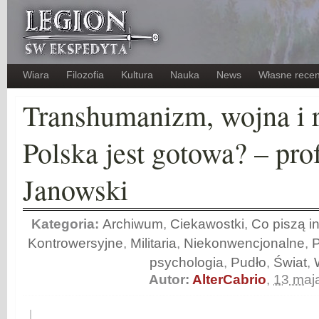
Wiara
Filozofia
Kultura
Nauka
News
Własne recen
Transhumanizm, wojna i r
Polska jest gotowa? – pro
Janowski
Kategoria:
Archiwum
,
Ciekawostki
,
Co piszą in
Kontrowersyjne
,
Militaria
,
Niekonwencjonalne
,
psychologia
,
Pudło
,
Świat
,
Autor:
AlterCabrio
,
13 maj