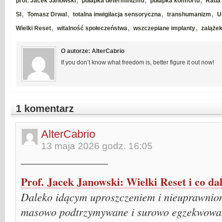
prof. Jacek Janowski
pułapka determinizmu
pułapka komfortu
Rada 
,
,
,
,
SI
Tomasz Drwal
totalna inwigilacja sensoryczna
transhumanizm
U
,
,
,
Wielki Reset
witalność społeczeństwa
wszczepiane implanty
zaląże
O autorze: AlterCabrio
If you don’t know what freedom is, better figure it out now!
1 komentarz
AlterCabrio
13 maja 2026 godz. 16:05
________________
Prof. Jacek Janowski: Wielki Reset i co d
Daleko idącym uproszczeniem i nieuprawnion
masowo podtrzymywane i surowo egzekwowan