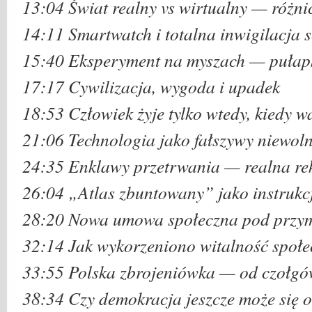
13:04 Świat realny vs wirtualny — różn
14:11 Smartwatch i totalna inwigilacja 
15:40 Eksperyment na myszach — pułap
17:17 Cywilizacja, wygoda i upadek
18:53 Człowiek żyje tylko wtedy, kiedy w
21:06 Technologia jako fałszywy niewoln
24:35 Enklawy przetrwania — realna r
26:04 „Atlas zbuntowany” jako instrukc
28:20 Nowa umowa społeczna pod przy
32:14 Jak wykorzeniono witalność społ
33:55 Polska zbrojeniówka — od czołgó
38:34 Czy demokracja jeszcze może się 