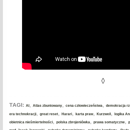
◊
,
,
,
TAGI:
AI
Atlas zbuntowany
cena człowieczeństwa
demokracja r
,
,
,
,
,
era technokracji
great reset
Harari
karta praw
Kurzweil
logika A
,
,
,
obietnica nieśmiertelności
polska zbrojeniówka
prawa somatyczne
,
,
,