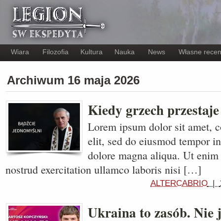
Wiara
Filozofia
Kultura
Nauka
News
Własne recen
Archiwum 16 maja 2026
Kiedy grzech przestaj
Lorem ipsum dolor sit amet, c
elit, sed do eiusmod tempor in
dolore magna aliqua. Ut enim
nostrud exercitation ullamco laboris nisi […]
ALTERCABRIO
|
Ukraina to zasób. Nie 