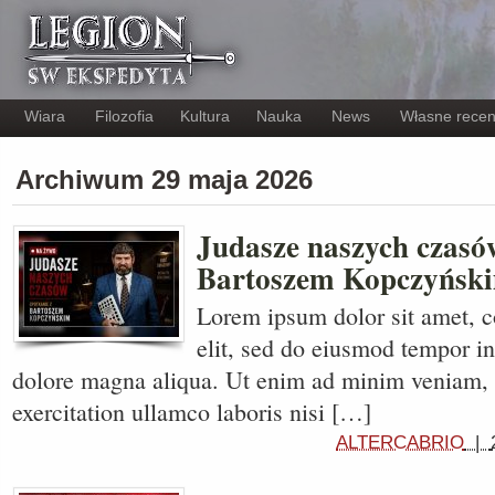
Wiara
Filozofia
Kultura
Nauka
News
Własne recen
Archiwum 29 maja 2026
Judasze naszych czasó
Bartoszem Kopczyńsk
Lorem ipsum dolor sit amet, c
elit, sed do eiusmod tempor in
dolore magna aliqua. Ut enim ad minim veniam, 
exercitation ullamco laboris nisi […]
ALTERCABRIO
|