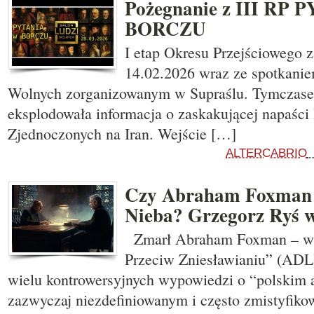
Pożegnanie z III RP
BORCZU
I etap Okresu Przejściowego 
14.02.2026 wraz ze spotkani
Wolnych zorganizowanym w Supraślu. Tymczase
eksplodowała informacja o zaskakującej napaści 
Zjednoczonych na Iran. Wejście […]
ALTERCABRIO
Czy Abraham Foxman tr
Nieba? Grzegorz Ryś wi
Zmarł Abraham Foxman – wiel
Przeciw Zniesławianiu” (ADL
wielu kontrowersyjnych wypowiedzi o “polskim 
zazwyczaj niezdefiniowanym i często zmistyfiko