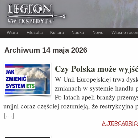
Wiara
Filozofia
Kultura
Nauka
News
Własne recen
Archiwum 14 maja 2026
Czy Polska może wyjś
W Unii Europejskiej trwa dys
zmianach w systemie handlu 
Po latach apeli branży przemy
unijni coraz częściej rozumieją, że restrykcyjna 
[…]
ALTERCABRIO