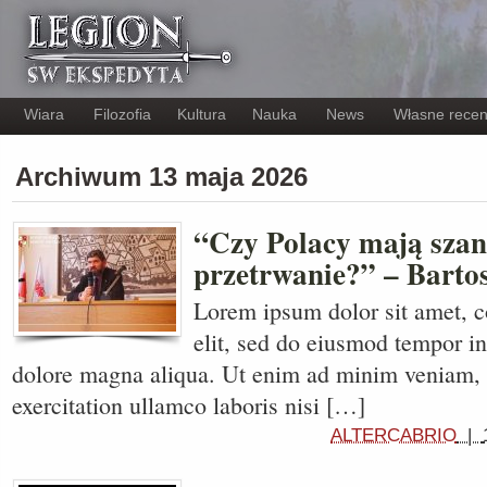
Wiara
Filozofia
Kultura
Nauka
News
Własne recen
Archiwum 13 maja 2026
“Czy Polacy mają szan
przetrwanie?” – Barto
Lorem ipsum dolor sit amet, c
elit, sed do eiusmod tempor in
dolore magna aliqua. Ut enim ad minim veniam, 
exercitation ullamco laboris nisi […]
ALTERCABRIO
|