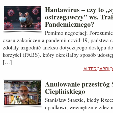
Hantawirus – czy to „s
ostrzegawczy” ws. Tra
Pandemicznego?
Pomimo negocjacji Porozumi
czasu zakończenia pandemii covid-19, państwa
zdołały uzgodnić aneksu dotyczącego dostępu do
korzyści (PABS), który określałby sposób udostę
[…]
ALTERCABRIO
Anulowanie przestróg S
Cieplińskiego
Stanisław Staszic, kiedy Rzecz
upadkowi, wewnętrznie zdezi