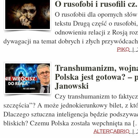
O rusofobi i rusofili cz.
O rusofobii dla opornych słów
tekstu Drugą część o rusofobi
odnowieniu relacji z Rosją r
dywagacji na temat dobrych i złych przywódcac
PIKO
|
Transhumanizm, wojna 
Polska jest gotowa? – 
Janowski
Czy transhumanizm to faktycz
szczęścia”? A może jednokierunkowy bilet, z kt
Dlaczego sztuczna inteligencja będzie podszywa
bliskich? Czemu Polska została wepchnięta na [
ALTERCABRIO
|