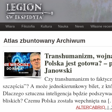
Wiara
Filozofia
Kultura
Nauka
News
Własne recen
Atlas zbuntowany Archiwum
Transhumanizm, wojna 
Polska jest gotowa? – 
Janowski
Czy transhumanizm to faktycz
szczęścia”? A może jednokierunkowy bilet, z kt
Dlaczego sztuczna inteligencja będzie podszywa
bliskich? Czemu Polska została wepchnięta na [
ALTERCABRIO
|