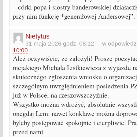
– córki popa i siostry banderowskiej działaczk
przy nim funkcję *generałowej Andersowej”.
Nietytus
31 maja 2026 godz. 08:12
- w odpowiedzi
10:00
Ależ oczywiście, że założyli! Proszę poczyt
niejakiego Michała Listkiewicza z wyjazdu n
skutecznego zgłoszenia wniosku o organiza
szczególnym uwzględnieniem posiedzenia PZ
już w Polsce, na rzeszowszczyźnie.
Wszystko można wdrożyć, absolutnie wszystko
onegdaj Lem: nawet konklawe można doprowa
byleby postępować spokojnie i cierpliwie. P
przed nami.