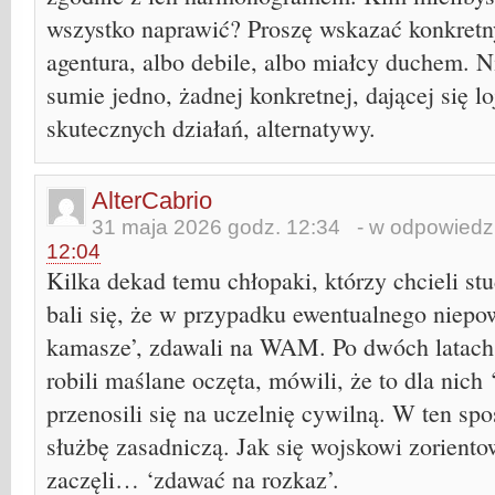
wszystko naprawić? Proszę wskazać konkretn
agentura, albo debile, albo miałcy duchem. N
sumie jedno, żadnej konkretnej, dającej się l
skutecznych działań, alternatywy.
AlterCabrio
31 maja 2026 godz. 12:34
- w odpowiedzi
12:04
Kilka dekad temu chłopaki, którzy chcieli s
bali się, że w przypadku ewentualnego niepow
kamasze’, zdawali na WAM. Po dwóch latach 
robili maślane oczęta, mówili, że to dla nich
przenosili się na uczelnię cywilną. W ten spo
służbę zasadniczą. Jak się wojskowi zorientow
zaczęli… ‘zdawać na rozkaz’.