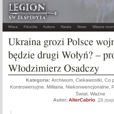
Wiara
Filozofia
Kultura
Nauka
News
Własne recen
Ukraina grozi Polsce woj
będzie drugi Wołyń? – pro
Włodzimierz Osadczy
Kategoria:
Archiwum
,
Ciekawostki
,
Co p
Kontrowersyjne
,
Militaria
,
Niekonwencjonalne
,
Świat
,
Ważne
Autor:
AlterCabrio
,
28 maj