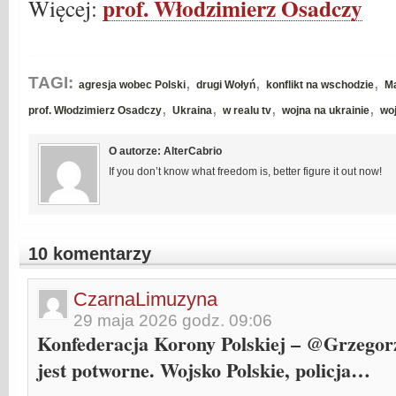
prof. Włodzimierz Osadczy
Więcej:
,
,
,
TAGI:
agresja wobec Polski
drugi Wołyń
konflikt na wschodzie
M
,
,
,
,
prof. Włodzimierz Osadczy
Ukraina
w realu tv
wojna na ukrainie
woj
O autorze: AlterCabrio
If you don’t know what freedom is, better figure it out now!
10 komentarzy
CzarnaLimuzyna
29 maja 2026 godz. 09:06
Konfederacja Korony Polskiej – @Grzegor
jest potworne. Wojsko Polskie, policja…