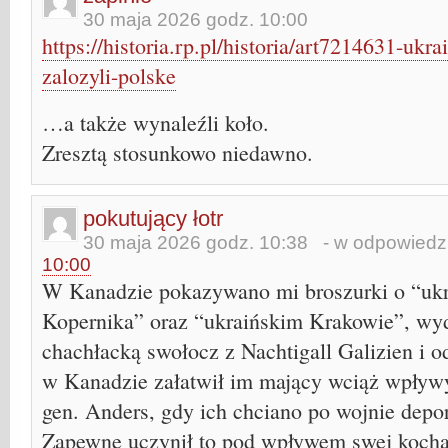
30 maja 2026 godz. 10:00
https://historia.rp.pl/historia/art7214631-ukr
zalozyli-polske
…a także wynaleźli koło.
Zresztą stosunkowo niedawno.
pokutujący łotr
30 maja 2026 godz. 10:38
- w odpowiedzi
10:00
W Kanadzie pokazywano mi broszurki o “uk
Kopernika” oraz “ukraińskim Krakowie”, wy
chachłacką swołocz z Nachtigall Galizien i 
w Kanadzie załatwił im mający wciąż wpływy
gen. Anders, gdy ich chciano po wojnie dep
Zapewne uczynił to pod wpływem swej kocha