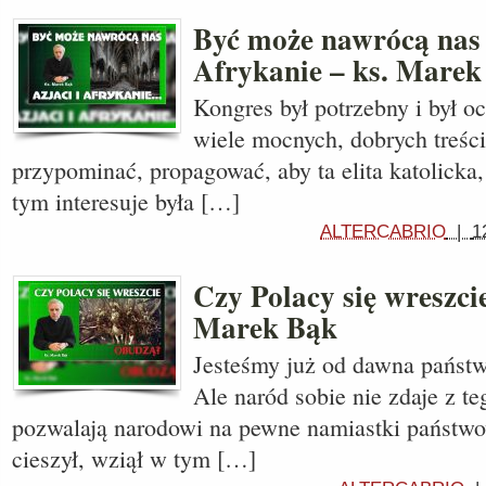
Być może nawrócą nas 
Afrykanie – ks. Marek
Kongres był potrzebny i był o
wiele mocnych, dobrych treści. 
przypominać, propagować, aby ta elita katolicka,
tym interesuje była […]
ALTERCABRIO
|
1
Czy Polacy się wreszci
Marek Bąk
Jesteśmy już od dawna państw
Ale naród sobie nie zdaje z te
pozwalają narodowi na pewne namiastki państwow
cieszył, wziął w tym […]