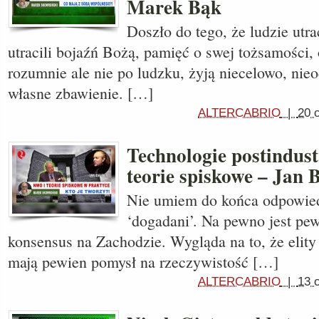
Marek Bąk
Doszło do tego, że ludzie utra
utracili bojaźń Bożą, pamięć o swej tożsamości, 
rozumnie ale nie po ludzku, żyją niecelowo, nie
własne zbawienie. […]
ALTERCABRIO
|
20 
Technologie postindus
teorie spiskowe – Jan 
Nie umiem do końca odpowied
‘dogadani’. Na pewno jest pew
konsensus na Zachodzie. Wygląda na to, że elit
mają pewien pomysł na rzeczywistość […]
ALTERCABRIO
|
13 