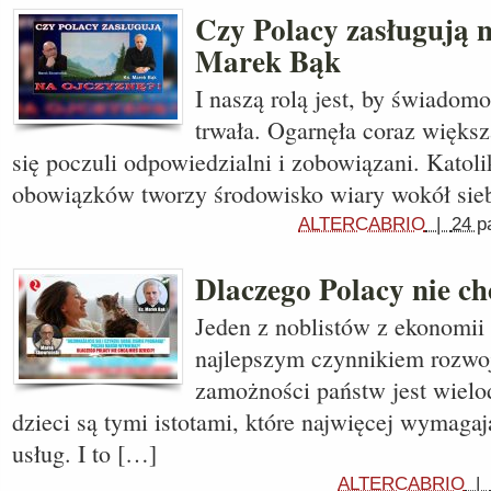
Czy Polacy zasługują n
Marek Bąk
I naszą rolą jest, by świadomo
trwała. Ogarnęła coraz większ
się poczuli odpowiedzialni i zobowiązani. Kato
obowiązków tworzy środowisko wiary wokół sie
ALTERCABRIO
|
24 p
Dlaczego Polacy nie ch
Jeden z noblistów z ekonomii
najlepszym czynnikiem rozwo
zamożności państw jest wielod
dzieci są tymi istotami, które najwięcej wymagaj
usług. I to […]
ALTERCABRIO
|