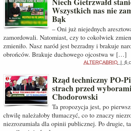
Niech Gietrzwałd stani
Wszystkich nas nie za
Bąk
– Oni już niejednych aresztowa
zamordowali. Natomiast, czy to cokolwiek zmien
zmieniło. Nasz naród jest bezradny i brakuje n
obrońców. Brakuje duchowego ojcostwa w […]
ALTERCABRIO
|
6 
Rząd techniczny PO-Pi
strach przed wyborami
Chodorowski
Ta propozycja jest, po pierwsz
chwilę należałoby tłumaczyć, co to znaczy niezr
niezrozumiała dla opinii publicznej. Po drugie, t