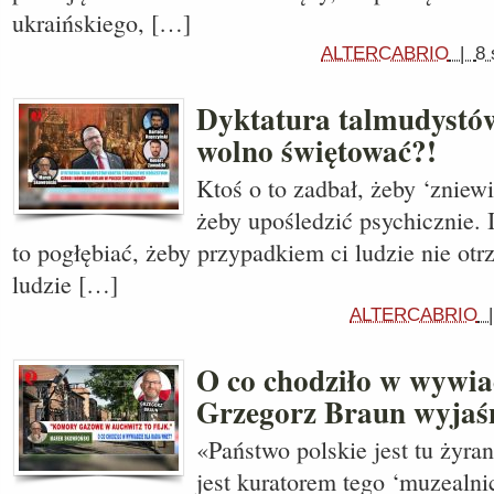
ukraińskiego, […]
ALTERCABRIO
|
8 
Dyktatura talmudystów
wolno świętować?!
Ktoś o to zadbał, żeby ‘zniewi
żeby upośledzić psychicznie. I
to pogłębiać, żeby przypadkiem ci ludzie nie otrz
ludzie […]
ALTERCABRIO
O co chodziło w wywia
Grzegorz Braun wyjaś
«Państwo polskie jest tu żyra
jest kuratorem tego ‘muzealnic