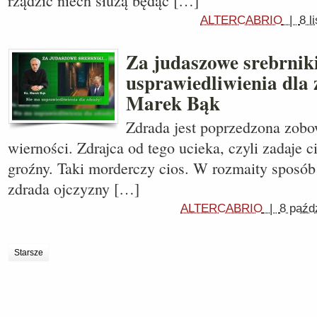
rządzić niech służą będąc […]
ALTERCABRIO
|
8 l
Za judaszowe srebrni
usprawiedliwienia dla 
Marek Bąk
Zdrada jest poprzedzona zobo
wierności. Zdrajca od tego ucieka, czyli zadaje c
groźny. Taki morderczy cios. W rozmaity sposób 
zdrada ojczyzny […]
ALTERCABRIO
|
8 paźd
Starsze