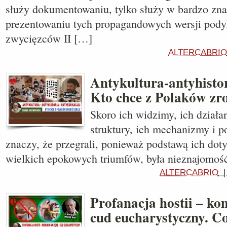
służy dokumentowaniu, tylko służy w bardzo zn
prezentowaniu tych propagandowych wersji pod
zwycięzców II […]
ALTERCABRIO
Antykultura-antyhisto
Kto chce z Polaków zro
Skoro ich widzimy, ich działan
struktury, ich mechanizmy i po
znaczy, że przegrali, ponieważ podstawą ich do
wielkich epokowych triumfów, była nieznajomoś
ALTERCABRIO
Profanacja hostii – ko
cud eucharystyczny. Co 