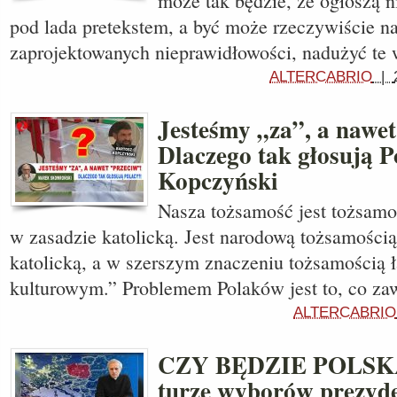
może tak będzie, że ogłoszą
pod lada pretekstem, a być może rzeczywiście n
zaprojektowanych nieprawidłowości, nadużyć te
ALTERCABRIO
|
Jesteśmy „za”, a nawet
Dlaczego tak głosują P
Kopczyński
Nasza tożsamość jest tożsamoś
w zasadzie katolicką. Jest narodową tożsamością
katolicką, a w szerszym znaczeniu tożsamością 
kulturowym.” Problemem Polaków jest to, co za
ALTERCABRIO
CZY BĘDZIE POLSKA? 
turze wyborów prezyd