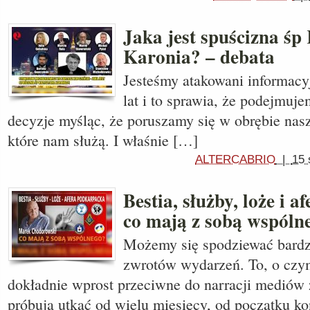
Jaka jest spuścizna śp
Karonia? – debata
Jesteśmy atakowani informacy
lat i to sprawia, że podejmuj
decyzje myśląc, że poruszamy się w obrębie nasz
które nam służą. I właśnie […]
ALTERCABRIO
|
15 
Bestia, służby, loże i 
co mają z sobą wspóln
Możemy się spodziewać bard
zwrotów wydarzeń. To, o czym
dokładnie wprost przeciwne do narracji mediów 
próbują utkać od wielu miesięcy, od początku kon