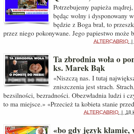
Potrzebujemy papieża mądrej, 
będąc wolny i dysponowany w 
będzie z Boga brał, to przesz
przez niego pokonywane. Jego papiestwo może 
ALTERCABRIO
Ta zbrodnia woła o po
ks. Marek Bąk
«Niszczą nas. I tutaj najwię
zniszczenia jest strach. Strac
bezsilności, bezradności. Obezwładnia ludzi i cz
to ma miejsce.» «Przecież ta kobieta stanie prze
ALTERCABRIO
|
18 
«bo gdy język kłamie, 