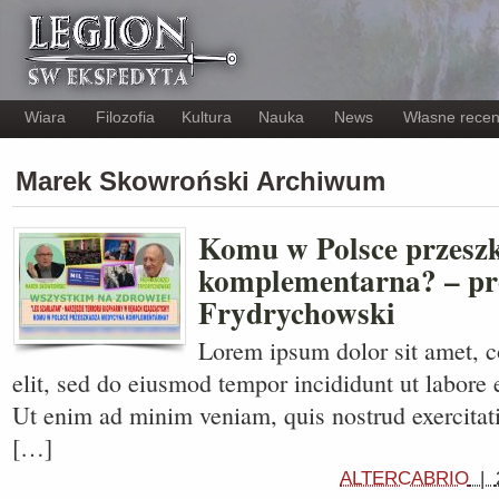
Wiara
Filozofia
Kultura
Nauka
News
Własne recen
Marek Skowroński Archiwum
Komu w Polsce przesz
komplementarna? – pr
Frydrychowski
Lorem ipsum dolor sit amet, c
elit, sed do eiusmod tempor incididunt ut labore 
Ut enim ad minim veniam, quis nostrud exercitati
[…]
ALTERCABRIO
|