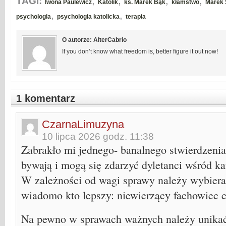
,
,
,
,
TAGI:
Iwona Paulewicz
Katolik
ks. Marek Bąk
kłamstwo
Marek 
,
,
psychologia
psychologia katolicka
terapia
O autorze: AlterCabrio
If you don’t know what freedom is, better figure it out now!
1 komentarz
CzarnaLimuzyna
10 lipca 2026 godz. 11:38
Zabrakło mi jednego- banalnego stwierdzenia 
bywają i mogą się zdarzyć dyletanci wśród k
W zależności od wagi sprawy należy wybierać
wiadomo kto lepszy: niewierzący fachowiec c
Na pewno w sprawach ważnych należy unikać