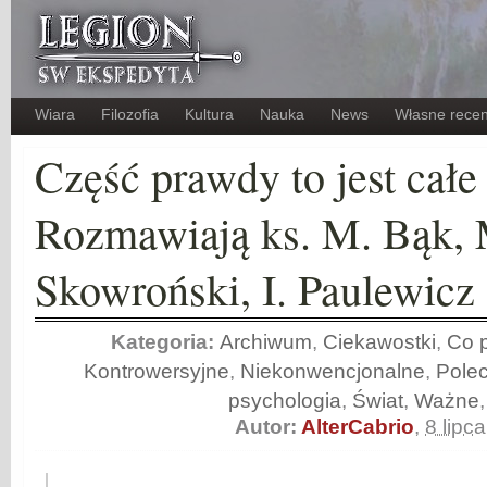
Wiara
Filozofia
Kultura
Nauka
News
Własne recen
Część prawdy to jest całe
Rozmawiają ks. M. Bąk, 
Skowroński, I. Paulewicz
Kategoria:
Archiwum
,
Ciekawostki
,
Co p
Kontrowersyjne
,
Niekonwencjonalne
,
Pole
psychologia
,
Świat
,
Ważne
Autor:
AlterCabrio
,
8 lipc