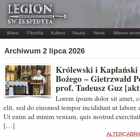
Wiara
Filozofia
Kultura
Nauka
News
Własne recen
Archiwum 2 lipca 2026
Królewski i Kapłański
Bożego – Gietrzwałd P
prof. Tadeusz Guz [akt
Lorem ipsum dolor sit amet, c
elit, sed do eiusmod tempor incididunt ut labore 
Ut enim ad minim veniam, quis nostrud exercitati
[…]
ALTERCABRI