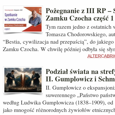
Pożegnanie z III RP –
Zamku Czocha część 1
Tym razem jedno z ostatnich
Tomasza Chodorowskiego, auto
“Bestia, cywilizacja nad przepaścią”, do jakieg
Zamku Czocha. W chwilę później odbyła się sł
ALTERCABRI
Podział świata na stre
II. Gumplowicz i Schm
II. Gumplowicz o ekspansjon
suwerennego „Państwo państw
według Ludwika Gumplowicza (1838–1909), od s
jako mnogość różnorodnych żywiołów etnicznyc