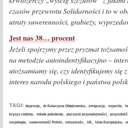
krwiożerczy „wyścig szczurów” z jakimi
czasów przewrotu Solidarności i to w ob
utraty suwerenności, grabieży, wyprzed
Jest nas 38… procent
Jeżeli spojrzymy przez pryzmat tożsamoś
na metodzie autoindentyfikacyjno – intere
utożsamiamy się, czy identyfikujemy się 
interes narodu polskiego i państwa pols
,
,
,
,
TAGI:
depresja
dr Katarzyna Obłąkowska
emigracja
expertia
h
,
,
,
kryzys rodziny
młode pokolenie
poczucie przynależności
przyszłość
,
,
,
,
,
socjologia
suwerenność Polski
tożsamośc
UE
Unia Europejska
u