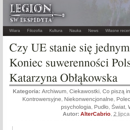
Wiara
Filozofia
Kultura
Nauka
News
Własne recen
Czy UE stanie się jedny
Koniec suwerenności Pols
Katarzyna Obłąkowska
Kategoria:
Archiwum
,
Ciekawostki
,
Co piszą in
Kontrowersyjne
,
Niekonwencjonalne
,
Pole
psychologia
,
Pudło
,
Świat
,
Autor:
AlterCabrio
,
2 lipc