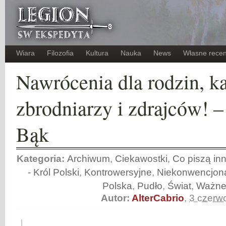
Wiara
Filozofia
Kultura
Nauka
News
Własne recen
Nawrócenia dla rodzin, ka
zbrodniarzy i zdrajców! –
Bąk
Kategoria:
Archiwum
,
Ciekawostki
,
Co piszą inn
- Król Polski
,
Kontrowersyjne
,
Niekonwencjon
Polska
,
Pudło
,
Świat
,
Ważn
Autor:
AlterCabrio
,
3 czerw