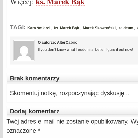
ks. Marek Bąk
Więcej:
,
,
,
,
TAGI:
Kara śmierci
ks. Marek Bąk
Marek Skowroński
te deum
O autorze: AlterCabrio
If you don’t know what freedom is, better figure it out now!
Brak komentarzy
Skomentuj notkę, rozpoczynając dyskusję...
Dodaj komentarz
Twój adres e-mail nie zostanie opublikowany.
Wy
oznaczone
*