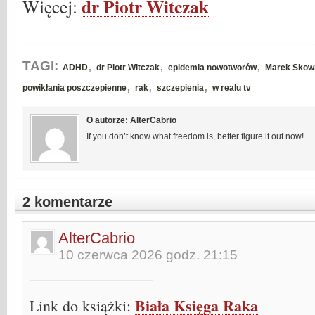
dr Piotr Witczak
Więcej:
,
,
,
TAGI:
ADHD
dr Piotr Witczak
epidemia nowotworów
Marek Skow
,
,
,
powikłania poszczepienne
rak
szczepienia
w realu tv
O autorze: AlterCabrio
If you don’t know what freedom is, better figure it out now!
2 komentarze
AlterCabrio
10 czerwca 2026 godz. 21:15
________________
Biała Księga Raka
Link do książki: