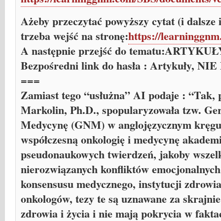
Ażeby przeczytać powyższy cytat (i dalsze 
trzeba wejść na stronę:
https://learninggn
A następnie przejść do tematu:ARTYKUŁ
Bezpośredni link do hasła : Artykuły, NI
===
Zamiast tego “usłużna” AI podaje : “Tak, 
Markolin, Ph.D., spopularyzowała tzw. G
Medycynę (GNM) w anglojęzycznym kręgu.
współczesną onkologię i medycynę akademi
pseudonaukowych twierdzeń, jakoby wszelk
nierozwiązanych konfliktów emocjonalnyc
konsensusu medycznego, instytucji zdrowia
onkologów, tezy te są uznawane za skrajnie
zdrowia i życia i nie mają pokrycia w fakt