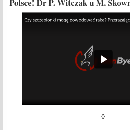
Polsce! Dr P. Witczak u M. Skow
◊