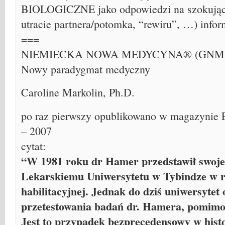
BIOLOGICZNE jako odpowiedzi na szokujące 
utracie partnera/potomka, “rewiru”, …) infor
===
NIEMIECKA NOWA MEDYCYNA® (GNM
Nowy paradygmat medyczny
Caroline Markolin, Ph.D.
po raz pierwszy opublikowano w magazynie
– 2007
cytat:
“W 1981 roku dr Hamer przedstawił swoje
Lekarskiemu Uniwersytetu w Tybindze w 
habilitacyjnej. Jednak do dziś uniwersyte
przetestowania badań dr. Hamera, pomim
Jest to przypadek bezprecedensowy w histo