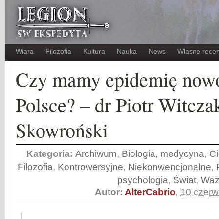
Wiara
Filozofia
Kultura
Nauka
News
Własne recen
Czy mamy epidemię now
Polsce? – dr Piotr Witcz
Skowroński
Kategoria:
Archiwum
,
Biologia, medycyna
,
Ci
Filozofia
,
Kontrowersyjne
,
Niekonwencjonalne
,
psychologia
,
Świat
,
Waż
Autor:
AlterCabrio
,
10 czer