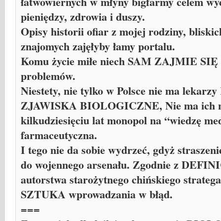
łatwowiernych w młyny bigfarmy celem wyci
pieniędzy, zdrowia i duszy.
Opisy historii ofiar z mojej rodziny, bliskic
znajomych zajęłyby łamy portalu.
Komu życie miłe niech SAM ZAJMIE SIĘ w
problemów.
Niestety, nie tylko w Polsce nie ma le
ZJAWISKA BIOLOGICZNE, Nie ma ich na 
kilkudziesięciu lat monopol na “wiedzę me
farmaceutyczna.
I tego nie da sobie wydrzeć, gdyż straszen
do wojennego arsenału. Zgodnie z DEF
autorstwa starożytnego chińskiego strateg
SZTUKA wprowadzania w błąd.
===