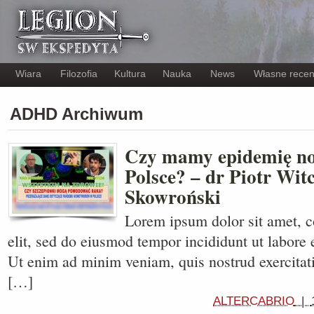
Wiara
Filozofia
Kultura
Nauka
News
Własne recen
ADHD Archiwum
Czy mamy epidemię n
Polsce? – dr Piotr Wi
Skowroński
Lorem ipsum dolor sit amet, c
elit, sed do eiusmod tempor incididunt ut labore 
Ut enim ad minim veniam, quis nostrud exercitati
[…]
ALTERCABRIO
|