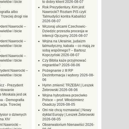
ietów i bicie
to dobry klient
2026-08-07
k
Rok Prezydentury. Kim jest
grafia albo
Nawrocki? Rozłam PiS czyli
 Trzeciej drogi nie
Talmudyści kontra Kabaliści
2026-08-07
ydent Nawrocki –
Wczoraj ulicami Czechowic-
ietów i bicie
Dziedzic przeszła procesja w
k
intencji Ojczyzny
2026-08-07
ydent Nawrocki –
Wojna na Ukrainie, judaizm
ietów i bicie
talmudyczny, kabała – co mają ze
k
sobą wspólnego? – Bartosz
Kopczyński
2026-08-07
ydent Nawrocki –
ietów i bicie
Czy Biblia każe przyjmować
k
migrantów?
2026-08-06
zydent Nawrocki –
Pożegnanie z III RP
ietów i bicie
Dezinformacja i wybory
2026-08-
k
06
icz
-
Prezydent
Hymn zmienić TRZEBA! | Leszek
rdowanie
Żebrowski
2026-08-06
e Moskala jest ok
Wojna hybrydowa przeciwko
na
-
Demografia
Polsce – prof. Włodzimierz
acja. Trzeciej
Osadczy
2026-08-05
Oni nie chcą rozmawiać | Nowy
ysior o dziwnych
dyktat Europy | Leszek Żebrowski
na XIV
2026-08-05
nt Nawrocki –
Obserwatorium Nienawiści
2026-