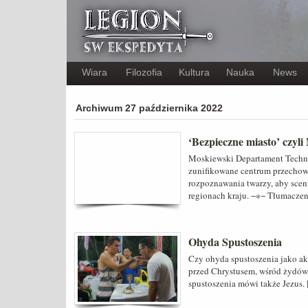
Wiara
Filozofia
Kultura
Nauka
News
Archiwum 27 października 2022
‘Bezpieczne miasto’ czyl
Moskiewski Departament Techno
zunifikowane centrum przechow
rozpoznawania twarzy, aby scen
regionach kraju. −∗− Tłumaczen
Ohyda Spustoszenia
Czy ohyda spustoszenia jako akt
przed Chrystusem, wśród żydów
spustoszenia mówi także Jezus.