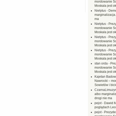
mordowanie Sow
Moskala jest o
Nietytus
-
Demo
marginalizacja.
ma
Nietytus
-
Prez
mordowanie Sow
Moskala jest o
Nietytus
-
Prez
mordowanie Sow
Moskala jest o
Nietytus
-
Prez
mordowanie Sow
Moskala jest o
stan orda
-
Pre
mordowanie Sow
Moskala jest o
Kajetan Badow
Nawrocki – mo
Sowietów i bici
CzarnaLimuzy
albo marginaliz
drogi nie ma
pejot
-
Dawid M
poglądach Leo
pejot
-
Prezyde