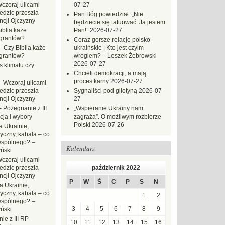
czoraj ulicami
07-27
dzic przeszła
Pan Bóg powiedział: „Nie
ncji Ojczyzny
będziecie się tatuować. Ja jestem
iblia każe
Pan!”
2026-07-27
grantów?
Coraz gorsze relacje polsko-
-
Czy Biblia każe
ukraińskie | Kto jest czyim
grantów?
wrogiem? – Leszek Żebrowski
2026-07-27
s klimatu czy
Chcieli demokracji, a mają
proces karny
2026-07-27
-
Wczoraj ulicami
dzic przeszła
Sygnaliści pod gilotyną
2026-07-
ncji Ojczyzny
27
-
Pożegnanie z III
„Wspieranie Ukrainy nam
ja i wybory
zagraża”. O możliwym rozbiorze
Polski
2026-07-26
 Ukrainie,
yczny, kabała – co
wspólnego? –
Kalendarz
ński
czoraj ulicami
dzic przeszła
październik 2022
ncji Ojczyzny
P
W
Ś
C
P
S
N
a Ukrainie,
yczny, kabała – co
1
2
wspólnego? –
3
4
5
6
7
8
9
ński
ie z III RP
10
11
12
13
14
15
16