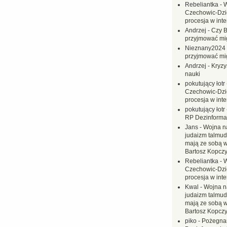
Rebeliantka
-
W
Czechowic-Dzie
procesja w inte
Andrzej
-
Czy B
przyjmować mi
Nieznany2024
przyjmować mi
Andrzej
-
Kryzy
nauki
pokutujący łotr
Czechowic-Dzie
procesja w inte
pokutujący łotr
RP Dezinformac
Jans
-
Wojna na
judaizm talmud
mają ze sobą 
Bartosz Kopczy
Rebeliantka
-
W
Czechowic-Dzie
procesja w inte
Kwal
-
Wojna n
judaizm talmud
mają ze sobą 
Bartosz Kopczy
piko
-
Pożegnan