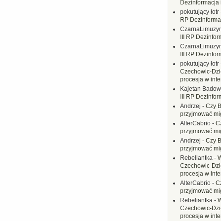
Dezinformacja 
pokutujący łotr
RP Dezinformac
CzarnaLimuzy
III RP Dezinfor
CzarnaLimuzy
III RP Dezinfor
pokutujący łotr
Czechowic-Dzie
procesja w inte
Kajetan Badow
III RP Dezinfor
Andrzej
-
Czy B
przyjmować mi
AlterCabrio
-
C
przyjmować mi
Andrzej
-
Czy B
przyjmować mi
Rebeliantka
-
W
Czechowic-Dzie
procesja w inte
AlterCabrio
-
C
przyjmować mi
Rebeliantka
-
W
Czechowic-Dzie
procesja w inte