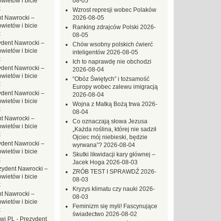
ietów i bicie
08-05
k
Wzrost represji wobec Polaków
t Nawrocki –
2026-08-05
ietów i bicie
Ranking zdrajców Polski
2026-
k
08-05
ydent Nawrocki –
Chów wsobny polskich ćwierć
ietów i bicie
inteligentów
2026-08-05
k
Ich to naprawdę nie obchodzi
ydent Nawrocki –
2026-08-04
ietów i bicie
“Obóz Świętych” i tożsamość
k
Europy wobec zalewu imigracją
ydent Nawrocki –
2026-08-04
ietów i bicie
Wojna z Matką Bożą trwa
2026-
k
08-04
t Nawrocki –
Co oznaczają słowa Jezusa
ietów i bicie
„Każda roślina, której nie sadził
k
Ojciec mój niebieski, będzie
ydent Nawrocki –
wyrwana”?
2026-08-04
ietów i bicie
Skutki likwidacji kary głównej –
k
Jacek Hoga
2026-08-03
zydent Nawrocki –
ZRÓB TEST I SPRAWDŹ
2026-
ietów i bicie
08-03
k
Kryzys klimatu czy nauki
2026-
t Nawrocki –
08-03
ietów i bicie
Feminizm się myli! Fascynujące
k
świadectwo
2026-08-02
owi PL
-
Prezydent