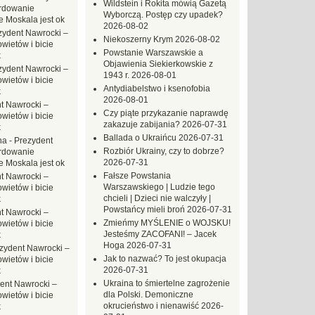
Wildstein i Rokita mówią Gazetą
rdowanie
Wyborczą. Postęp czy upadek?
e Moskala jest ok
2026-08-02
zydent Nawrocki –
Niekoszerny Krym
2026-08-02
ietów i bicie
Powstanie Warszawskie a
k
Objawienia Siekierkowskie z
zydent Nawrocki –
1943 r.
2026-08-01
ietów i bicie
Antydiabelstwo i ksenofobia
k
2026-08-01
t Nawrocki –
Czy piąte przykazanie naprawdę
ietów i bicie
zakazuje zabijania?
2026-07-31
k
Ballada o Ukraińcu
2026-07-31
na
-
Prezydent
Rozbiór Ukrainy, czy to dobrze?
rdowanie
2026-07-31
e Moskala jest ok
Fałsze Powstania
t Nawrocki –
Warszawskiego | Ludzie tego
ietów i bicie
chcieli | Dzieci nie walczyły |
k
Powstańcy mieli broń
2026-07-31
t Nawrocki –
Zmieńmy MYŚLENIE o WOJSKU!
ietów i bicie
Jesteśmy ZACOFANI! – Jacek
k
Hoga
2026-07-31
zydent Nawrocki –
Jak to nazwać? To jest okupacja
ietów i bicie
2026-07-31
k
Ukraina to śmiertelne zagrożenie
ent Nawrocki –
dla Polski. Demoniczne
ietów i bicie
okrucieństwo i nienawiść
2026-
k