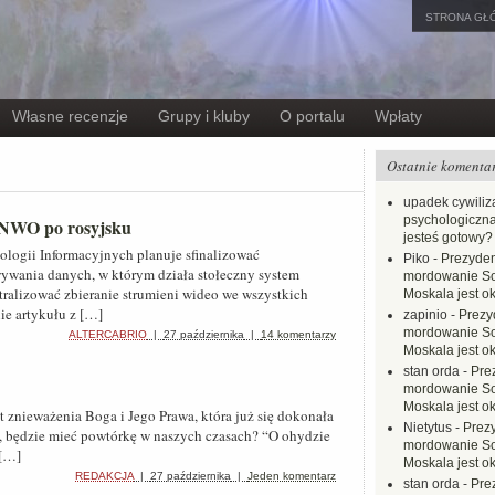
STRONA GŁ
Własne recenzje
Grupy i kluby
O portalu
Wpłaty
Ostatnie komenta
upadek cywiliza
psychologiczna
i NWO po rosyjsku
jesteś gotowy?
logii Informacyjnych planuje sfinalizować
Piko
-
Prezyden
ywania danych, w którym działa stołeczny system
mordowanie Sow
tralizować zbieranie strumieni wideo we wszystkich
Moskala jest o
ie artykułu z […]
zapinio
-
Prezy
mordowanie Sow
ALTERCABRIO
|
27 października
|
14 komentarzy
Moskala jest o
stan orda
-
Pre
mordowanie Sow
Moskala jest o
 znieważenia Boga i Jego Prawa, która już się dokonała
Nietytus
-
Prez
, będzie mieć powtórkę w naszych czasach? “O ohydzie
mordowanie Sow
 […]
Moskala jest o
REDAKCJA
|
27 października
|
Jeden komentarz
stan orda
-
Pre