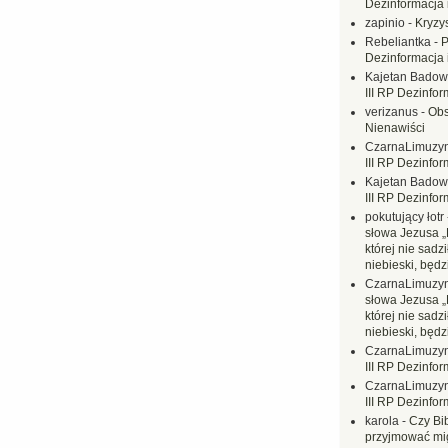
Dezinformacja 
zapinio
-
Kryzys
Rebeliantka
-
P
Dezinformacja 
Kajetan Badow
III RP Dezinfor
verizanus
-
Obs
Nienawiści
CzarnaLimuzy
III RP Dezinfor
Kajetan Badow
III RP Dezinfor
pokutujący łotr
słowa Jezusa „
której nie sadzi
niebieski, będ
CzarnaLimuzy
słowa Jezusa „
której nie sadzi
niebieski, będ
CzarnaLimuzy
III RP Dezinfor
CzarnaLimuzy
III RP Dezinfor
karola
-
Czy Bi
przyjmować mi