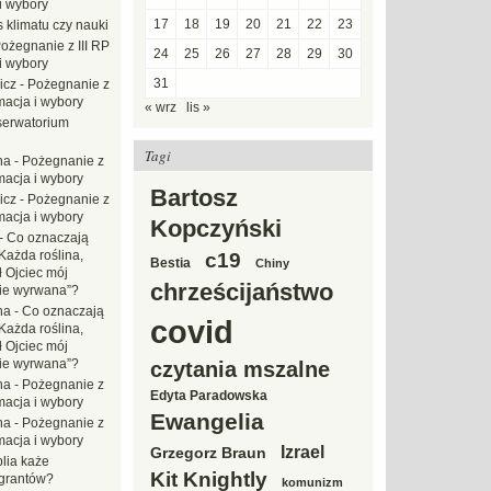
i wybory
17
18
19
20
21
22
23
 klimatu czy nauki
ożegnanie z III RP
24
25
26
27
28
29
30
i wybory
31
icz
-
Pożegnanie z
macja i wybory
« wrz
lis »
erwatorium
Tagi
na
-
Pożegnanie z
macja i wybory
Bartosz
icz
-
Pożegnanie z
macja i wybory
Kopczyński
-
Co oznaczają
Każda roślina,
c19
Bestia
Chiny
ł Ojciec mój
chrześcijaństwo
zie wyrwana”?
na
-
Co oznaczają
covid
Każda roślina,
ł Ojciec mój
zie wyrwana”?
czytania mszalne
na
-
Pożegnanie z
Edyta Paradowska
macja i wybory
Ewangelia
na
-
Pożegnanie z
macja i wybory
Izrael
Grzegorz Braun
blia każe
Kit Knightly
grantów?
komunizm