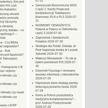
07-31
ydentury. Kim jest
Samouczek Ekonomiczny NISS.
am PiS czyli
Część 2. Każdy Polak jest
tra Kabaliści
kredytobiorcą! Totalitaryzm
czoraj ulicami
finansowy. PLN a PLS
2026-07-
dzic przeszła
31
ncji Ojczyzny
ROZMOWY ODWAŻNYCH
 Ukrainie,
Pytania w Pałacu w Ostromecku
yczny, kabała – co
część 3
2026-07-30
wspólnego? –
Zagrożenia i świadomość
ński
Polaków
2026-07-30
na
-
Czy Biblia
Strategia dla Polski. Debata: dr
ać migrantów?
Piotr Napierała kontra dr Leszek
na
-
Rok
Sykulski
2026-07-30
Kim jest Nawrocki?
Mateusz Morawiecki – To nie ja
li Talmudyści
byłem premierem PiS
2026-07-
i
30
-
Pożegnanie z III
Dzienniki Fauciego i renesans
ja i wybory
wycieku informacji z laboratoriów
s klimatu czy
2026-07-29
Najnowsze dane obalają panikę
s klimatu czy
dotyczącą pożarów lasów
2026-
07-29
 klimatu czy nauki
Komu w Polsce przeszkadza
s klimatu czy
medycyna komplementarna? –
prof. Andrzej Frydrychowski
anie z III RP
2026-07-29