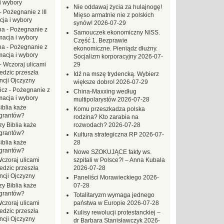
i wybory
Nie oddawaj życia za hulajnogę!
-
Pożegnanie z III
Mięso armatnie nie z polskich
ja i wybory
synów!
2026-07-29
na
-
Pożegnanie z
Samouczek ekonomiczny NISS.
macja i wybory
Część 1. Bezprawie
na
-
Pożegnanie z
ekonomiczne. Pieniądz dłużny.
macja i wybory
Socjalizm korporacyjny
2026-07-
-
Wczoraj ulicami
29
dzic przeszła
Idź na mszę trydencką. Wybierz
ncji Ojczyzny
większe dobro!
2026-07-29
icz
-
Pożegnanie z
China-Maxxing według
macja i wybory
multipolarystów
2026-07-28
iblia każe
Komu przeszkadza polska
grantów?
rodzina? Kto zarabia na
zy Biblia każe
rozwodach?
2026-07-28
grantów?
Kultura strategiczna RP
2026-07-
iblia każe
28
grantów?
Nowe SZOKUJĄCE fakty ws.
czoraj ulicami
szpitali w Polsce?! – Anna Kubala
dzic przeszła
2026-07-28
ncji Ojczyzny
Paneliści Morawieckiego
2026-
zy Biblia każe
07-28
grantów?
Totalitaryzm wymaga jednego
czoraj ulicami
państwa w Europie
2026-07-28
dzic przeszła
Kulisy rewolucji protestanckiej –
ncji Ojczyzny
dr Barbara Stanisławczyk
2026-