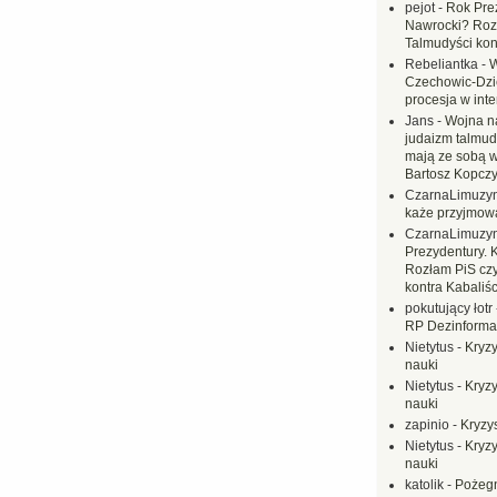
pejot
-
Rok Prez
Nawrocki? Rozł
Talmudyści kon
Rebeliantka
-
W
Czechowic-Dzie
procesja w inte
Jans
-
Wojna na
judaizm talmud
mają ze sobą 
Bartosz Kopczy
CzarnaLimuzy
każe przyjmow
CzarnaLimuzy
Prezydentury. 
Rozłam PiS czy
kontra Kabaliśc
pokutujący łotr
RP Dezinformac
Nietytus
-
Kryzy
nauki
Nietytus
-
Kryzy
nauki
zapinio
-
Kryzys
Nietytus
-
Kryzy
nauki
katolik
-
Pożegn