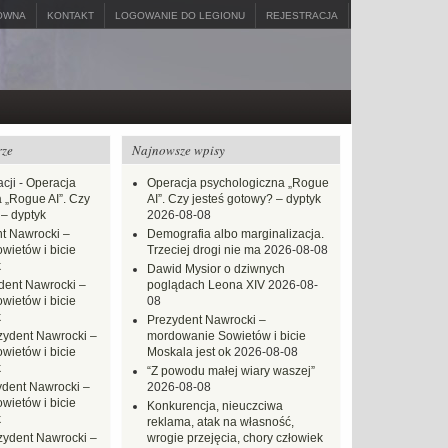
ÓWNA
KONTAKT
LOGOWANIE DO LEGIONU
REJESTRACJA
rze
Najnowsze wpisy
cji
-
Operacja
Operacja psychologiczna „Rogue
 „Rogue AI”. Czy
AI”. Czy jesteś gotowy? – dyptyk
 – dyptyk
2026-08-08
t Nawrocki –
Demografia albo marginalizacja.
ietów i bicie
Trzeciej drogi nie ma
2026-08-08
k
Dawid Mysior o dziwnych
dent Nawrocki –
poglądach Leona XIV
2026-08-
ietów i bicie
08
k
Prezydent Nawrocki –
zydent Nawrocki –
mordowanie Sowietów i bicie
ietów i bicie
Moskala jest ok
2026-08-08
k
“Z powodu małej wiary waszej”
ydent Nawrocki –
2026-08-08
ietów i bicie
Konkurencja, nieuczciwa
k
reklama, atak na własność,
zydent Nawrocki –
wrogie przejęcia, chory człowiek