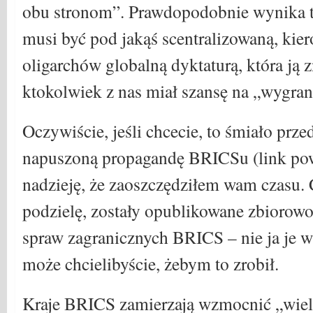
obu stronom”. Prawdopodobnie wynika to
musi być pod jakąś scentralizowaną, kie
oligarchów globalną dyktaturą, która ją 
ktokolwiek z nas miał szansę na „wygran
Oczywiście, jeśli chcecie, to śmiało przed
napuszoną propagandę BRICSu (link po
nadzieję, że zaoszczędziłem wam czasu. 
podzielę, zostały opublikowane zbiorowo
spraw zagranicznych BRICS – nie ja je 
może chcielibyście, żebym to zrobił.
Kraje BRICS zamierzają wzmocnić „wie