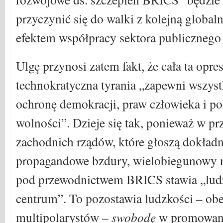
przyczynić się do walki z kolejną globa
efektem współpracy sektora publicznego
Ulgę przynosi zatem fakt, że cała ta opre
technokratyczna tyrania „zapewni wszys
ochronę demokracji, praw człowieka i 
wolności”. Dzieje się tak, ponieważ w pr
zachodnich rządów, które głoszą dokładn
propagandowe bzdury, wielobiegunowy 
pod przewodnictwem BRICS stawia „ludz
centrum”. To pozostawia ludzkości – obe
multipolarystów –
swobodę
w promowani