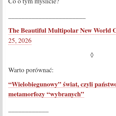
Co o tym myślicie?
_______________________
The Beautiful Multipolar New World 
25, 2026
◊
Warto porównać:
“Wielobiegunowy” świat, czyli państwo
metamorfozy “wybranych”
____________