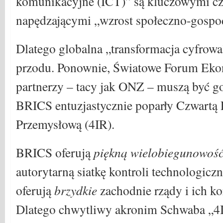
komunikacyjne (ICT)” są kluczowymi c
napędzającymi „wzrost społeczno-gospo
Dlatego globalna „transformacja cyfrowa
przodu. Ponownie, Światowe Forum Eko
partnerzy – tacy jak ONZ – muszą być got
BRICS entuzjastycznie poparły Czwartą
Przemysłową (4IR).
BRICS oferują
piękną wielobiegunowoś
autorytarną siatkę kontroli technologiczn
oferują
brzydkie
zachodnie rządy i ich ko
Dlatego chwytliwy akronim Schwaba „4IR