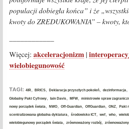
populacji dobiegła końca” i że „wszystki
kwoty do ZREDUKOWANIA” – kwoty, kt
____________
akceleracjonizm
interoperacy
Więcej:
|
wielobiegunowość
,
,
,
TAGI:
4IR
BRICS
Deklaracja przyszłych pokoleń
dezinformacja
,
,
,
Globalny Pakt Cyfrowy
Iain Davis
MFW
ministrowie spraw zagranic
,
,
,
,
,
nowy porządek świata
NWO
Off-Guardian
OffGuardian
ONZ
Pakt 
,
,
,
,
scentralizowana globalna dyktatura
środowisko ICT
wef
who
wielo
,
,
wielobiegunowy porządek świata
zrównoważony rozbój
zrównoważony