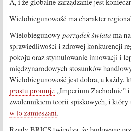
A, i że globalne zarządzanie jest koniecz
Wielobiegunowość ma charakter regionaln
Wielobiegunowy
porządek świata
ma na 
sprawiedliwości i zdrowej konkurencji r
pokoju oraz stymulowanie innowacji i le
międzynarodowych stosunków handlowy
Wielobiegunowość jest dobra, a każdy, kt
prostu promuje
„Imperium Zachodnie” i 
zwolennikiem teorii spiskowych, i który u
w to zamieszani
.
Rządy BRICS twierdzą, że budowane prz