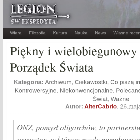
Wiara
Filozofia
Kultura
Nauka
News
Własne recen
Piękny i wielobiegunow
Porządek Świata
Kategoria:
Archiwum
,
Ciekawostki
,
Co piszą in
Kontrowersyjne
,
Niekonwencjonalne
,
Polecan
Świat
,
Ważne
Autor:
AlterCabrio
,
26 maj
ONZ, pomysł oligarchów, to partnerst
prywatne, w którym rządy narodowe s