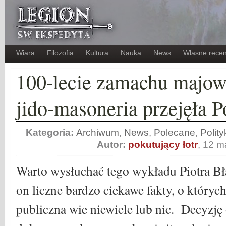
Wiara
Filozofia
Kultura
Nauka
News
Własne recen
100-lecie zamachu majowe
jido-masoneria przejęła P
Kategoria:
Archiwum
,
News
,
Polecane
,
Polity
Autor:
pokutujący łotr
,
12 m
Warto wysłuchać tego wykładu Piotra Bł
on liczne bardzo ciekawe fakty, o któryc
publiczna wie niewiele lub nic. Decyz