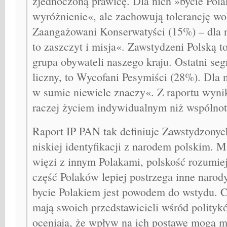
zjednoczoną prawicę. Dla nich »bycie Pola
wyróżnienie«, ale zachowują tolerancję wo
Zaangażowani Konserwatyści (15%) – dla 
to zaszczyt i misja«. Zawstydzeni Polską 
grupa obywateli naszego kraju. Ostatni se
liczny, to Wycofani Pesymiści (28%). Dla 
w sumie niewiele znaczy«. Z raportu wynika
raczej życiem indywidualnym niż wspóln
Raport IP PAN tak definiuje Zawstydzonyc
niskiej identyfikacji z narodem polskim. M
więzi z innym Polakami, polskość rozumiej
część Polaków lepiej postrzega inne narody
bycie Polakiem jest powodem do wstydu. Cz
mają swoich przedstawicieli wśród polityk
oceniają, że wpływ na ich postawę mogą m