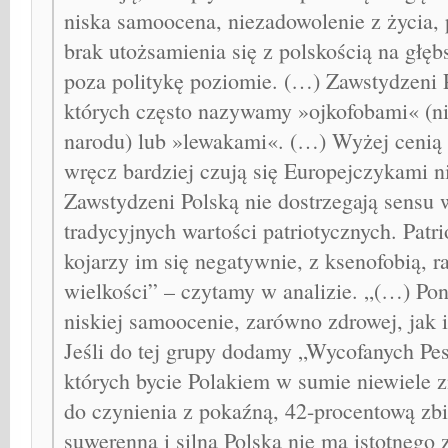
niska samoocena, niezadowolenie z życia,
brak utożsamienia się z polskością na gł
poza politykę poziomie. (…) Zawstydzeni P
których często nazywamy »ojkofobami« (n
narodu) lub »lewakami«. (…) Wyżej cenią 
wręcz bardziej czują się Europejczykami n
Zawstydzeni Polską nie dostrzegają sensu
tradycyjnych wartości patriotycznych. Pat
kojarzy im się negatywnie, z ksenofobią, 
wielkości” – czytamy w analizie. „(…) Pon
niskiej samoocenie, zarówno zdrowej, jak i
Jeśli do tej grupy dodamy „Wycofanych Pe
których bycie Polakiem w sumie niewiele 
do czynienia z pokaźną, 42-procentową zbi
suwerenna i silna Polska nie ma istotnego 