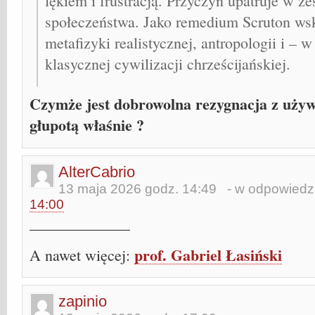
lękiem i frustracją. Przyczyn upatruje w z
społeczeństwa. Jako remedium Scruton ws
metafizyki realistycznej, antropologii i – 
klasycznej cywilizacji chrześcijańskiej.
Czymże jest dobrowolna rezygnacja z używ
głupotą właśnie ?
AlterCabrio
13 maja 2026 godz. 14:49
- w odpowiedzi
14:00
_____________
prof. Gabriel Łasiński
A nawet więcej:
zapinio