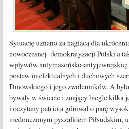
Sytuację uznano za naglącą dla ukrócen
nowoczesnej demokratyzacji Polski a ta
wpływów antymasońsko-antyjewrejskiej 
postaw intelektualnych i duchowych sz
Dmowskiego i jego zwolenników. A było 
bywały w świecie i znający biegle kilka
i oczytany patriota górował o parę wys
niedouczonym pyszałkiem Piłsudskim, u