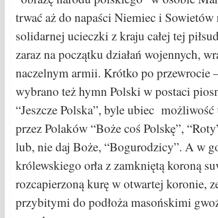
trwać aż do napaści Niemiec i Sowietów n
solidarnej ucieczki z kraju całej tej piłs
zaraz na początku działań wojennych, w
naczelnym armii. Krótko po przewrocie 
wybrano też hymn Polski w postaci piosn
“Jeszcze Polska”, byle ubiec możliwość
przez Polaków “Boże coś Polskę”, “Roty
lub, nie daj Boże, “Bogurodzicy”. A w g
królewskiego orła z zamkniętą koroną 
rozcapierzoną kurę w otwartej koronie, z
przybitymi do podłoża masońskimi gwoź