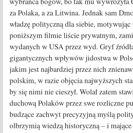
wybrańca bogów, bo tak mu wywróżyła C
za Polaka, a za Litwina. Jednak sam Dmo
władzę polityczną dla siebie, motywują
poniższym filmie liście prywatnym, za
wydanych w USA przez wyd. Gryf źródł
gigantycznych wpływów jidostwa w Polsce
jakim jest najbardziej przez nich znien
polskim, w razie objęcia najwyższych st
by się nimi nie cieszył. Wolał zatem sta
duchową Polaków przez swe rozliczne pub
budzące zachwyt precyzyjną myślą polity
olbrzymią wiedzą historyczną – i mają