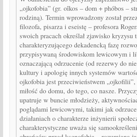
„ojkofobia” (gr. oîkos – dom + phóbos – s
rodziną). Termin wprowadzony został przez
filozofa, pisarza i eseistę – profesora Rog
swoich pracach określał zjawisko kryzysu 
charakteryzującego dekadencką fazę rozwoj
przypisywaną środowiskom lewicowym i li
oznaczającą odrzucenie (od rezerwy do nie
kultury i apologię innych systemów wartoś
ojkofobia jest przeciwieństwem „ojkofilii”
miłość do domu, do tego, co nasze. Przycz
upatruje w buncie młodzieży, aktywnościa
poglądami lewicowymi, takimi jak odrzucen
działaniach o charakterze inżynierii społec
charakterystyczne uważa się samookreśleni
obrońców przed ksenofobią – rozumianą ja