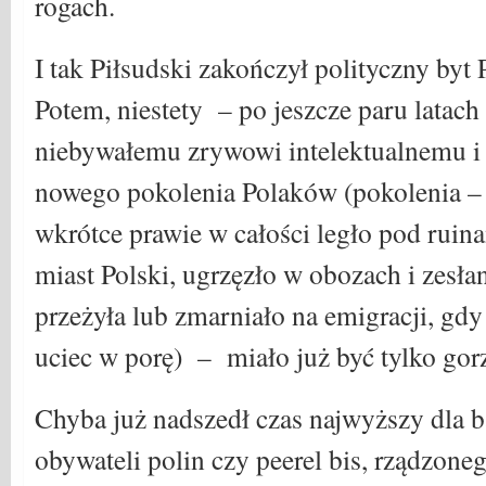
rogach.
I tak Piłsudski zakończył polityczny byt 
Potem, niestety – po jeszcze paru latach 
niebywałemu zrywowi intelektualnemu i
nowego pokolenia Polaków (pokolenia –
wkrótce prawie w całości legło pod ruin
miast Polski, ugrzęzło w obozach i zesłan
przeżyła lub zmarniało na emigracji, gdy
uciec w porę) – miało już być tylko gorz
Chyba już nadszedł czas najwyższy dla ba
obywateli polin czy peerel bis, rządzone