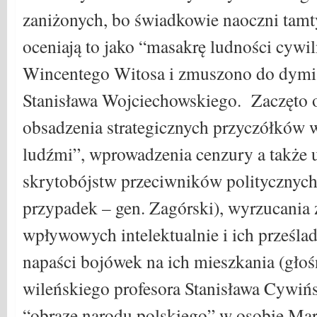
zaniżonych, bo świadkowie naoczni tamt
oceniają to jako “masakrę ludności cywi
Wincentego Witosa i zmuszono do dymis
Stanisława Wojciechowskiego. Zaczęto 
obsadzenia strategicznych przyczółków 
ludźmi”, wprowadzenia cenzury a także u
skrytobójstw przeciwników politycznych 
przypadek – gen. Zagórski), wyrzucania 
wpływowych intelektualnie i ich prześlad
napaści bojówek na ich mieszkania (gło
wileńskiego profesora Stanisława Cywińs
“obrazę narodu polskiego” w osobie Mar