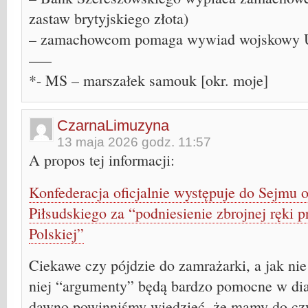
zastaw brytyjskiego złota)
– zamachowcom pomaga wywiad wojskowy
—–
*- MS – marszałek samouk [okr. moje]
CzarnaLimuzyna
13 maja 2026 godz. 11:57
A propos tej informacji:
Konfederacja oficjalnie występuje do Sejmu o
Piłsudskiego za “podniesienie zbrojnej ręki 
Polskiej”
Ciekawe czy pójdzie do zamrażarki, a jak nie
niej “argumenty” będą bardzo pomocne w dia
dawno powinniśmy wiedzieć, że mamy do czy