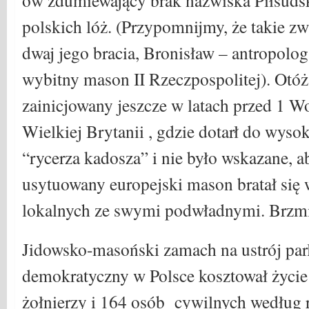
ów zdumiewający brak nazwiska Piłsuds
polskich lóż. (Przypomnijmy, że takie zw
dwaj jego bracia, Bronisław – antropolog 
wybitny mason II Rzeczpospolitej). Otóż
zainicjowany jeszcze w latach przed 1 
Wielkiej Brytanii , gdzie dotarł do wys
“rycerza kadosza” i nie było wskazane, 
usytuowany europejski mason bratał się 
lokalnych ze swymi podwładnymi. Brzmi
Jidowsko-masoński zamach na ustrój par
demokratyczny w Polsce kosztował życie
żołnierzy i 164 osób cywilnych według