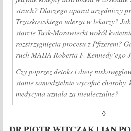
strach? Dlaczego aparat urzędniczy p
Trzaskowskiego uderza w lekarzy? Jaki
starcie Tusk-Morawiecki wokół kwietn
rozstrzygnięcia procesu z Pfizerem? Gd
ruch MAHA Roberta F. Kennedy’ego J
Czy poprzez detoks i dietę niskowęgl
stanie samodzielnie wycofać choroby, 
medycyna uznała za nieuleczalne?
◊
DR PIOTR WITCZAK | JAN P