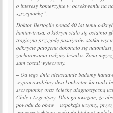
o interesy komercyjne w oczekiwaniu na 
szczepionkę”.
Doktor Bertoglio ponad 40 lat temu odkrył
hantawirusa, o którym stało się ostatnio g
tragiczną przygodę pasażerów statku wyc
odkrycie patogenu dokonało się natomiast 
zachorowania rodziny leśnika. Żona mężcz
sam został wyleczony.
– Od tego dnia nieustannie badamy hantaw
wypracowaliśmy dwa konkretne kierunki b
szczepionkę oraz ścieżkę diagnostyczną u
Chile i Argentyny. Dlatego uważam, że abs
powodu do obaw – uspokaja uczony, przez 
uniwersyteckiego wydziału biologii moleku