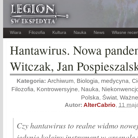
Wiara
Filozofia
Kultura
Nauka
News
Własne recen
Hantawirus. Nowa pandem
Witczak, Jan Pospieszals
Kategoria:
Archiwum
,
Biologia, medycyna
,
Ci
Filozofia
,
Kontrowersyjne
,
Nauka
,
Niekonwencj
Polska
,
Świat
,
Ważn
Autor:
AlterCabrio
,
11 maj
Czy hantawirus to realne widmo nowej
jedynie kolejny instrument w arsenale