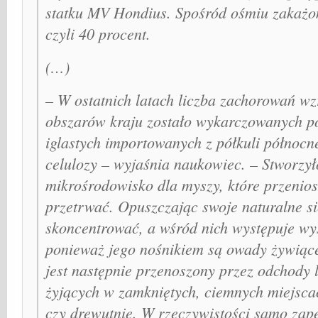
statku MV Hondius. Spośród ośmiu zakażon
czyli 40 procent.
(…)
– W ostatnich latach liczba zachorowań wz
obszarów kraju zostało wykarczowanych 
iglastych importowanych z półkuli północn
celulozy – wyjaśnia naukowiec. – Stworzył
mikrośrodowisko dla myszy, które przenios
przetrwać. Opuszczając swoje naturalne si
skoncentrować, a wśród nich występuje wy
ponieważ jego nośnikiem są owady żywiące
jest następnie przenoszony przez odchody 
żyjących w zamkniętych, ciemnych miejscach
czy drewutnie. W rzeczywistości samo zap