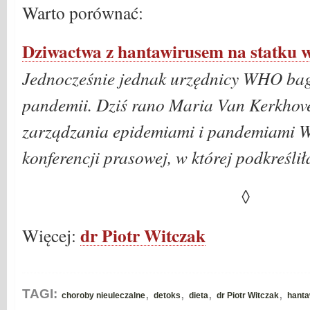
Warto porównać:
Dziwactwa z hantawirusem na statku
Jednocześnie jednak urzędnicy WHO baga
pandemii. Dziś rano Maria Van Kerkhove,
zarządzania epidemiami i pandemiami 
konferencji prasowej, w której podkreśliła,
◊
dr Piotr Witczak
Więcej:
,
,
,
,
TAGI:
choroby nieuleczalne
detoks
dieta
dr Piotr Witczak
hanta