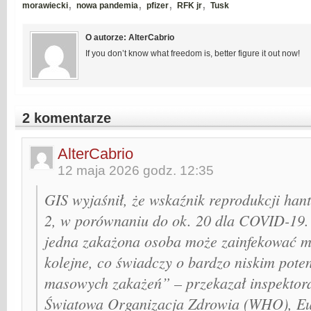
,
,
,
,
morawiecki
nowa pandemia
pfizer
RFK jr
Tusk
O autorze: AlterCabrio
If you don’t know what freedom is, better figure it out now!
2 komentarze
AlterCabrio
12 maja 2026 godz. 12:35
GIS wyjaśnił, że wskaźnik reprodukcji han
2, w porównaniu do ok. 20 dla COVID-19.
jedna zakażona osoba może zainfekować m
kolejne, co świadczy o bardzo niskim pot
masowych zakażeń” – przekazał inspektora
Światowa Organizacja Zdrowia (WHO), Eu