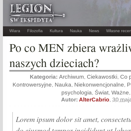
Wiara
Filozofia
Kultura
Nauka
News
Własne recen
Po co MEN zbiera wrażli
naszych dzieciach?
Kategoria:
Archiwum
,
Ciekawostki
,
Co p
Kontrowersyjne
,
Nauka
,
Niekonwencjonalne
,
P
psychologia
,
Świat
,
Ważne
Autor:
AlterCabrio
,
30 maj
Lorem ipsum dolor sit amet, consectetur
do eiusmod tempor incididunt ut labor