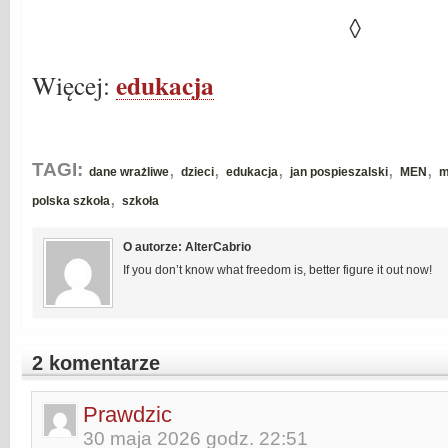
◊
edukacja
Więcej:
,
,
,
,
,
TAGI:
dane wrażliwe
dzieci
edukacja
jan pospieszalski
MEN
m
,
polska szkoła
szkoła
O autorze: AlterCabrio
If you don’t know what freedom is, better figure it out now!
2 komentarze
Prawdzic
30 maja 2026 godz. 22:51