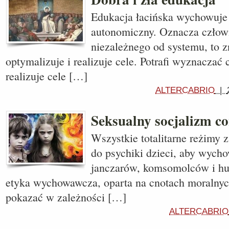
Edukacja łacińska wychowuje 
autonomiczny. Oznacza człow
niezależnego od systemu, to 
optymalizuje i realizuje cele. Potrafi wyznaczać c
realizuje cele […]
ALTERCABRIO
|
Seksualny socjalizm c
Wszystkie totalitarne reżimy z
do psychiki dzieci, aby wych
janczarów, komsomolców i hu
etyka wychowawcza, oparta na cnotach moralnyc
pokazać w zależności […]
ALTERCABRIO