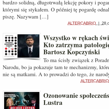
bardzo solidną, długotrwałą lekcję pokory i pogar
którymi się stykałem. O później tę pogardę odna
piszę. Nazywam […]
ALTERCABRIO
|
28 
Wszystko w rękach św
Kto zatrzyma patolog
Bartosz Kopczyński
To ma ścisły związek z Pora
Narodu, bo ja pokazuje tam te mechanizmy, które
nie są matkami. A to prowadzi do tego, że narod
ALTERCABRIO
Ozonowanie społeczeńst
Lustra