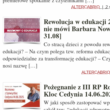
premierowe spotkanie z czytelnikami […]
ALTERCABRIO
|
2 
Rewolucja w edukacji 
nie mówi Barbara Now
31.08]
Co stracą dzieci z powodu rew
edukacji? – Na czym polega tzw. reforma edukacji
odpowiedzialne za transformację edukacji? – Cz
nosi nazwę […]
ALTERCABRIO
Pożegnanie z III RP R
Kloc Cedynia 14.06.20
W jaki sposób zastopować wp
szkół tzw. “edukacji zdrowotn