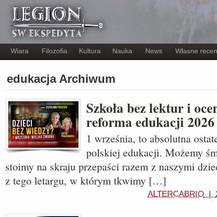
Wiara
Filozofia
Kultura
Nauka
News
Własne recen
edukacja Archiwum
Szkoła bez lektur i oc
reforma edukacji 2026
1 września, to absolutna osta
polskiej edukacji. Możemy śm
stoimy na skraju przepaści razem z naszymi dzie
z tego letargu, w którym tkwimy […]
ALTERCABRIO
|