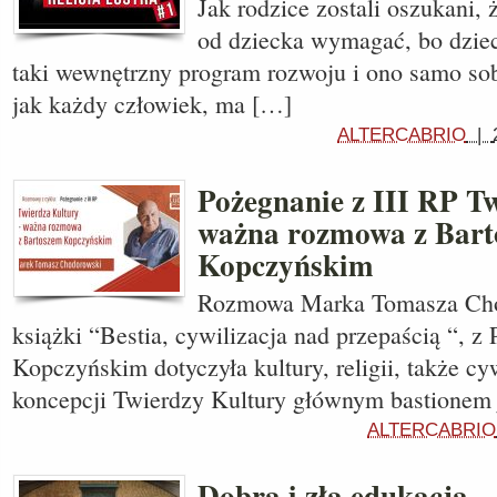
Jak rodzice zostali oszukani, 
od dziecka wymagać, bo dzie
taki wewnętrzny program rozwoju i ono samo sob
jak każdy człowiek, ma […]
ALTERCABRIO
|
Pożegnanie z III RP T
ważna rozmowa z Bar
Kopczyńskim
Rozmowa Marka Tomasza Cho
książki “Bestia, cywilizacja nad przepaścią “, 
Kopczyńskim dotyczyła kultury, religii, także cyw
koncepcji Twierdzy Kultury głównym bastionem j
ALTERCABRIO
Dobra i zła edukacja