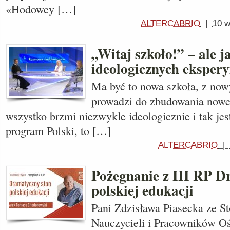
«Hodowcy […]
ALTERCABRIO
|
10 w
„Witaj szkoło!” – ale 
ideologicznych ekspe
Ma być to nowa szkoła, z no
prowadzi do zbudowania nowe
wszystko brzmi niezwykle ideologicznie i tak jest
program Polski, to […]
ALTERCABRIO
|
Pożegnanie z III RP D
polskiej edukacji
Pani Zdzisława Piasecka ze S
Nauczycieli i Pracowników Oś