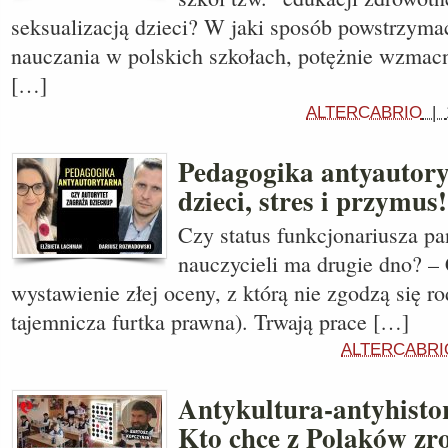
seksualizacją dzieci? W jaki sposób powstrzym
nauczania w polskich szkołach, potężnie wzmacn
[…]
ALTERCABRIO
|
Pedagogika antyautoryt
dzieci, stres i przymus!
Czy status funkcjonariusza p
nauczycieli ma drugie dno? –
wystawienie złej oceny, z którą nie zgodzą się ro
tajemnicza furtka prawna). Trwają prace […]
ALTERCABRI
Antykultura-antyhisto
Kto chce z Polaków zro