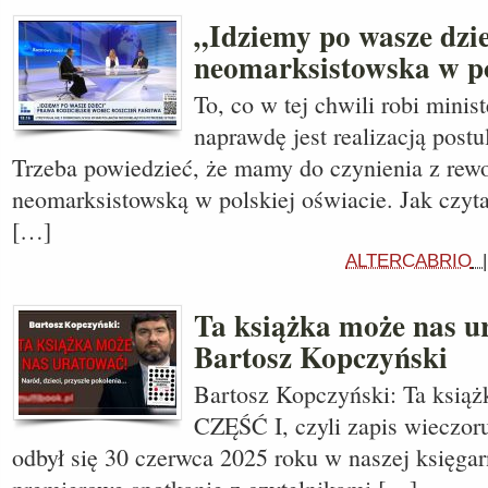
„Idziemy po wasze dzi
neomarksistowska w po
To, co w tej chwili robi minis
naprawdę jest realizacją post
Trzeba powiedzieć, że mamy do czynienia z rewo
neomarksistowską w polskiej oświacie. Jak czyt
[…]
ALTERCABRIO
Ta książka może nas ur
Bartosz Kopczyński
Bartosz Kopczyński: Ta książ
CZĘŚĆ I, czyli zapis wieczoru
odbył się 30 czerwca 2025 roku w naszej księgar