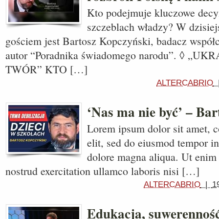
Kto podejmuje kluczowe decy
szczeblach władzy? W dzisie
gościem jest Bartosz Kopczyński, badacz współc
autor “Poradnika świadomego narodu”. ◊ „
TWÓR” KTO […]
ALTERCABRIO
‘Nas ma nie być’ – Ba
Lorem ipsum dolor sit amet, c
elit, sed do eiusmod tempor in
dolore magna aliqua. Ut enim
nostrud exercitation ullamco laboris nisi […]
ALTERCABRIO
|
1
Edukacja, suwerenność 