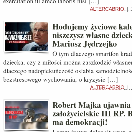
exercitation ullamco laboris nisi […]
ALTERCABRIO
|
Hodujemy życiowe kalek
niszczysz własne dzieck
Mariusz Jędrzejko
O tym dlaczego smartfon kradn
dziecka, czy z miłości można zaszkodzić własne
dlaczego nadopiekuńczość osłabia samodzielnoś
bezstresowego wychowania, o kryzysie […]
ALTERCABRIO
|
Robert Majka ujawnia
założycielskie III RP. 
ma demokracji!
Lorem ipsum dolor sit amet, c