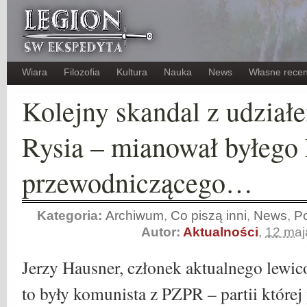
Wiara
Filozofia
Kultura
Nauka
News
Własne recen
Kolejny skandal z udział
Rysia – mianował byłego
przewodniczącego…
Kategoria:
Archiwum
,
Co piszą inni
,
News
,
P
Autor:
Aktualności
,
12 maj
Jerzy Hausner, członek aktualnego lewi
to były komunista z PZPR – partii której