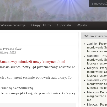
STRONA GŁ
Własne recenzje
Grupy i kluby
O portalu
Wpłaty
Ostatnie komenta
zapinio
-
Prezy
mordowanie Sow
ło
,
Polecane
,
Świat
Moskala jest o
6 lutego 2013
stan orda
-
Pre
mordowanie Sow
32,naukowcy-odnalezli-nowy-kontynent.html
Moskala jest o
niesie sukces, nowy ląd przeznaczony zostanie na
Nietytus
-
Prez
mordowanie Sow
Moskala jest o
h , kontynent zostanie ponownie zatopiony. To
stan orda
-
Pre
mordowanie Sow
 z wiedzą ekonomiczną.
Moskala jest o
dkowoeuropejski kraj, ale pozostali mieszkańcy są
Nietytus
-
Demo
marginalizacja.
ma
Nietytus
-
Prez