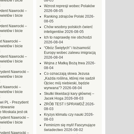
ietów i bicie
08-05
k
Wzrost represji wobec Polaków
ydent Nawrocki –
2026-08-05
ietów i bicie
Ranking zdrajców Polski
2026-
k
08-05
ydent Nawrocki –
Chów wsobny polskich ćwierć
ietów i bicie
inteligentów
2026-08-05
k
Ich to naprawdę nie obchodzi
t Nawrocki –
2026-08-04
ietów i bicie
“Obóz Świętych” i tożsamość
k
Europy wobec zalewu imigracją
ydent Nawrocki –
2026-08-04
ietów i bicie
Wojna z Matką Bożą trwa
2026-
k
08-04
zydent Nawrocki –
Co oznaczają słowa Jezusa
ietów i bicie
„Każda roślina, której nie sadził
k
Ojciec mój niebieski, będzie
t Nawrocki –
wyrwana”?
2026-08-04
ietów i bicie
Skutki likwidacji kary głównej –
k
Jacek Hoga
2026-08-03
owi PL
-
Prezydent
ZRÓB TEST I SPRAWDŹ
2026-
rdowanie
08-03
e Moskala jest ok
Kryzys klimatu czy nauki
2026-
zydent Nawrocki –
08-03
ietów i bicie
Feminizm się myli! Fascynujące
k
świadectwo
2026-08-02
zydent Nawrocki –