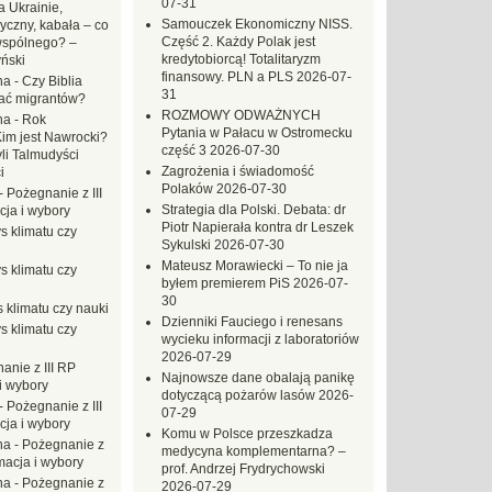
07-31
 Ukrainie,
Samouczek Ekonomiczny NISS.
yczny, kabała – co
Część 2. Każdy Polak jest
wspólnego? –
kredytobiorcą! Totalitaryzm
ński
finansowy. PLN a PLS
2026-07-
na
-
Czy Biblia
31
ać migrantów?
ROZMOWY ODWAŻNYCH
na
-
Rok
Pytania w Pałacu w Ostromecku
Kim jest Nawrocki?
część 3
2026-07-30
li Talmudyści
Zagrożenia i świadomość
i
Polaków
2026-07-30
-
Pożegnanie z III
Strategia dla Polski. Debata: dr
ja i wybory
Piotr Napierała kontra dr Leszek
s klimatu czy
Sykulski
2026-07-30
Mateusz Morawiecki – To nie ja
s klimatu czy
byłem premierem PiS
2026-07-
30
 klimatu czy nauki
Dzienniki Fauciego i renesans
s klimatu czy
wycieku informacji z laboratoriów
2026-07-29
anie z III RP
Najnowsze dane obalają panikę
i wybory
dotyczącą pożarów lasów
2026-
-
Pożegnanie z III
07-29
ja i wybory
Komu w Polsce przeszkadza
na
-
Pożegnanie z
medycyna komplementarna? –
macja i wybory
prof. Andrzej Frydrychowski
na
-
Pożegnanie z
2026-07-29