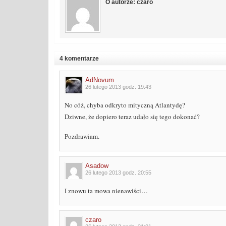
O autorze: czaro
4 komentarze
AdNovum
26 lutego 2013 godz. 19:43
No cóż, chyba odkryto mityczną Atlantydę?
Dziwne, że dopiero teraz udało się tego dokonać?
Pozdrawiam.
Asadow
26 lutego 2013 godz. 20:55
I znowu ta mowa nienawiści…
czaro