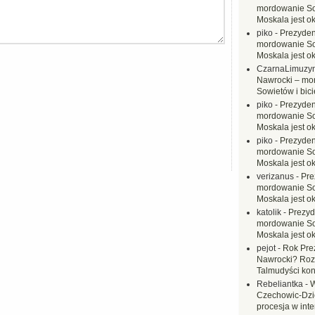
mordowanie Sow
Moskala jest o
piko
-
Prezyden
mordowanie Sow
Moskala jest o
CzarnaLimuzy
Nawrocki – mo
Sowietów i bici
piko
-
Prezyden
mordowanie Sow
Moskala jest o
piko
-
Prezyden
mordowanie Sow
Moskala jest o
verizanus
-
Pre
mordowanie Sow
Moskala jest o
katolik
-
Prezyd
mordowanie Sow
Moskala jest o
pejot
-
Rok Prez
Nawrocki? Rozł
Talmudyści kon
Rebeliantka
-
W
Czechowic-Dzie
procesja w inte