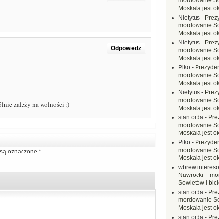
mordowanie Sow
Moskala jest o
Nietytus
-
Prez
mordowanie Sow
Moskala jest o
Nietytus
-
Prez
Odpowiedz
mordowanie Sow
Moskala jest o
Piko
-
Prezyden
mordowanie Sow
Moskala jest o
Nietytus
-
Prez
mordowanie Sow
ólnie zależy na wolności :)
Moskala jest o
stan orda
-
Pre
mordowanie Sow
Moskala jest o
Piko
-
Prezyden
mordowanie Sow
są oznaczone
*
Moskala jest o
wbrew interes
Nawrocki – mo
Sowietów i bici
stan orda
-
Pre
mordowanie Sow
Moskala jest o
stan orda
-
Pre