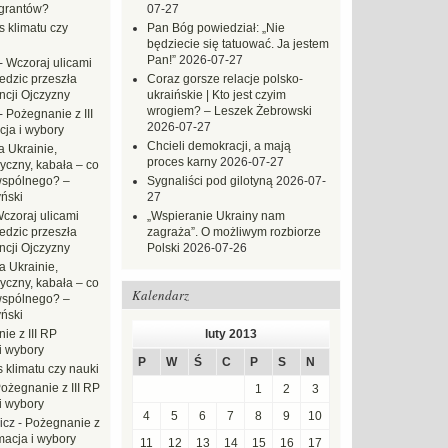
grantów?
07-27
s klimatu czy
Pan Bóg powiedział: „Nie
będziecie się tatuować. Ja jestem
Pan!”
2026-07-27
-
Wczoraj ulicami
dzic przeszła
Coraz gorsze relacje polsko-
ncji Ojczyzny
ukraińskie | Kto jest czyim
wrogiem? – Leszek Żebrowski
-
Pożegnanie z III
2026-07-27
ja i wybory
Chcieli demokracji, a mają
 Ukrainie,
proces karny
2026-07-27
yczny, kabała – co
wspólnego? –
Sygnaliści pod gilotyną
2026-07-
ński
27
czoraj ulicami
„Wspieranie Ukrainy nam
dzic przeszła
zagraża”. O możliwym rozbiorze
ncji Ojczyzny
Polski
2026-07-26
a Ukrainie,
yczny, kabała – co
Kalendarz
wspólnego? –
ński
ie z III RP
luty 2013
i wybory
P
W
Ś
C
P
S
N
 klimatu czy nauki
ożegnanie z III RP
1
2
3
i wybory
4
5
6
7
8
9
10
icz
-
Pożegnanie z
macja i wybory
11
12
13
14
15
16
17