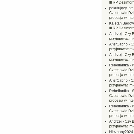
III RP Dezinfor
pokutujący łotr
Czechowic-Dzie
procesja w inte
Kajetan Badow
III RP Dezinfor
Andrzej
-
Czy B
przyjmować mi
AlterCabrio
-
C
przyjmować mi
Andrzej
-
Czy B
przyjmować mi
Rebeliantka
-
W
Czechowic-Dzie
procesja w inte
AlterCabrio
-
C
przyjmować mi
Rebeliantka
-
W
Czechowic-Dzie
procesja w inte
Rebeliantka
-
W
Czechowic-Dzie
procesja w inte
Andrzej
-
Czy B
przyjmować mi
Nieznany2024