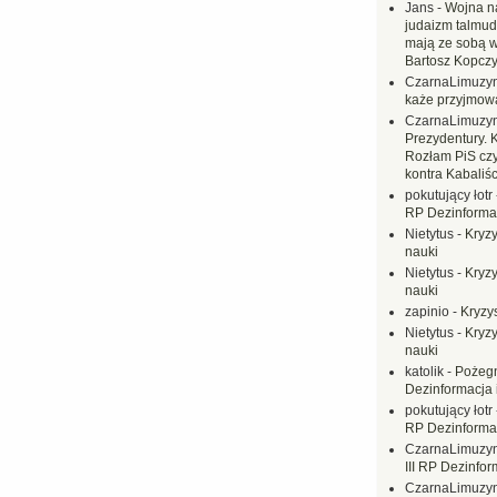
Jans
-
Wojna na
judaizm talmud
mają ze sobą 
Bartosz Kopczy
CzarnaLimuzy
każe przyjmow
CzarnaLimuzy
Prezydentury. 
Rozłam PiS czy
kontra Kabaliśc
pokutujący łotr
RP Dezinformac
Nietytus
-
Kryzy
nauki
Nietytus
-
Kryzy
nauki
zapinio
-
Kryzys
Nietytus
-
Kryzy
nauki
katolik
-
Pożegn
Dezinformacja 
pokutujący łotr
RP Dezinformac
CzarnaLimuzy
III RP Dezinfor
CzarnaLimuzy