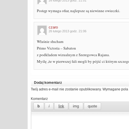
26 lutego 2013 godz. 21:01
Postęp wymaga ofiar, najlepsze są niewinne owieczki.
czaro
26 lutego 2013 godz. 21:06
Właśnie słucham
Primo Victoria – Sabaton
z podkładem wizualnym z Szeregowca Rajana.
Myślę ,że w pierwszej fali mogli by pójść ci którym szczeg
Dodaj komentarz
Twój adres e-mail nie zostanie opublikowany.
Wymagane pola 
Komentarz