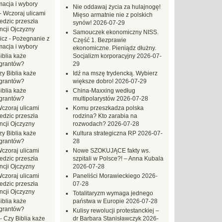
macja i wybory
Nie oddawaj życia za hulajnogę!
-
Wczoraj ulicami
Mięso armatnie nie z polskich
dzic przeszła
synów!
2026-07-29
ncji Ojczyzny
Samouczek ekonomiczny NISS.
icz
-
Pożegnanie z
Część 1. Bezprawie
macja i wybory
ekonomiczne. Pieniądz dłużny.
iblia każe
Socjalizm korporacyjny
2026-07-
grantów?
29
zy Biblia każe
Idź na mszę trydencką. Wybierz
grantów?
większe dobro!
2026-07-29
iblia każe
China-Maxxing według
grantów?
multipolarystów
2026-07-28
czoraj ulicami
Komu przeszkadza polska
dzic przeszła
rodzina? Kto zarabia na
ncji Ojczyzny
rozwodach?
2026-07-28
zy Biblia każe
Kultura strategiczna RP
2026-07-
grantów?
28
czoraj ulicami
Nowe SZOKUJĄCE fakty ws.
dzic przeszła
szpitali w Polsce?! – Anna Kubala
ncji Ojczyzny
2026-07-28
czoraj ulicami
Paneliści Morawieckiego
2026-
dzic przeszła
07-28
ncji Ojczyzny
Totalitaryzm wymaga jednego
iblia każe
państwa w Europie
2026-07-28
grantów?
Kulisy rewolucji protestanckiej –
-
Czy Biblia każe
dr Barbara Stanisławczyk
2026-