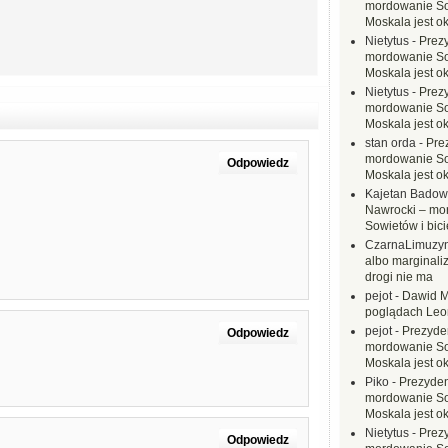
mordowanie Sow
Moskala jest o
Nietytus
-
Prez
mordowanie Sow
Moskala jest o
Nietytus
-
Prez
mordowanie Sow
Moskala jest o
stan orda
-
Pre
mordowanie Sow
Odpowiedz
Moskala jest o
Kajetan Badow
Nawrocki – mo
Sowietów i bici
CzarnaLimuzy
albo marginaliz
drogi nie ma
pejot
-
Dawid M
poglądach Leo
pejot
-
Prezyde
Odpowiedz
mordowanie Sow
Moskala jest o
Piko
-
Prezyden
mordowanie Sow
Moskala jest o
Nietytus
-
Prez
Odpowiedz