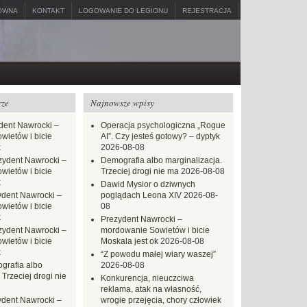
ÓWNA
KONTAKT
LOGOWANIE DO LEGIONU
REJESTRACJA
rze
Najnowsze wpisy
dent Nawrocki –
Operacja psychologiczna „Rogue
ietów i bicie
AI”. Czy jesteś gotowy? – dyptyk
k
2026-08-08
zydent Nawrocki –
Demografia albo marginalizacja.
ietów i bicie
Trzeciej drogi nie ma
2026-08-08
k
Dawid Mysior o dziwnych
ydent Nawrocki –
poglądach Leona XIV
2026-08-
ietów i bicie
08
k
Prezydent Nawrocki –
zydent Nawrocki –
mordowanie Sowietów i bicie
ietów i bicie
Moskala jest ok
2026-08-08
k
“Z powodu małej wiary waszej”
grafia albo
2026-08-08
 Trzeciej drogi nie
Konkurencja, nieuczciwa
reklama, atak na własność,
ydent Nawrocki –
wrogie przejęcia, chory człowiek