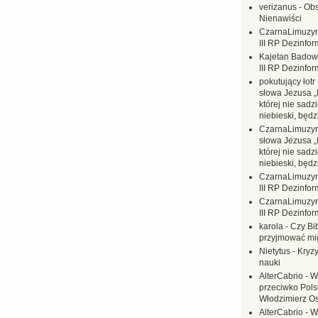
verizanus
-
Obs
Nienawiści
CzarnaLimuzy
III RP Dezinfor
Kajetan Badow
III RP Dezinfor
pokutujący łotr
słowa Jezusa „
której nie sadzi
niebieski, będ
CzarnaLimuzy
słowa Jezusa „
której nie sadzi
niebieski, będ
CzarnaLimuzy
III RP Dezinfor
CzarnaLimuzy
III RP Dezinfor
karola
-
Czy Bi
przyjmować mi
Nietytus
-
Kryzy
nauki
AlterCabrio
-
W
przeciwko Polsc
Włodzimierz O
AlterCabrio
-
W