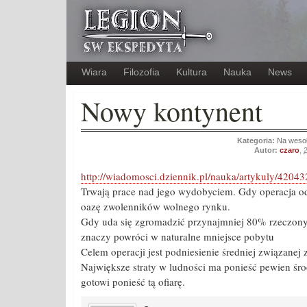
Wiara
Filozofia
Kultura
Nauka
News
Nowy kontynent
Kategoria:
Na weso
Autor:
czaro
,
2
http://wiadomosci.dziennik.pl/nauka/artykuly/4204
Trwają prace nad jego wydobyciem. Gdy operacja od
oazę zwolenników wolnego rynku.
Gdy uda się zgromadzić przynajmniej 80% rzeczonyc
znaczy powróci w naturalne mniejsce pobytu
Celem operacji jest podniesienie średniej związanej
Największe straty w ludności ma ponieść pewien śro
gotowi ponieść tą ofiarę.