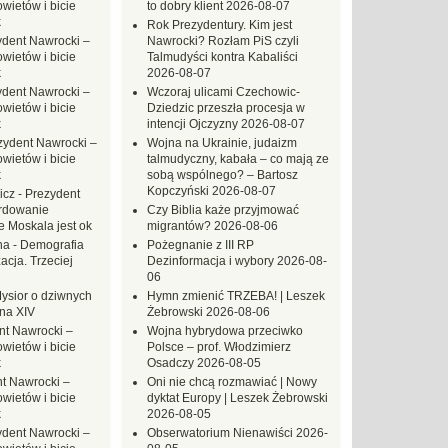
ietów i bicie
to dobry klient
2026-08-07
k
Rok Prezydentury. Kim jest
ydent Nawrocki –
Nawrocki? Rozłam PiS czyli
ietów i bicie
Talmudyści kontra Kabaliści
k
2026-08-07
ydent Nawrocki –
Wczoraj ulicami Czechowic-
ietów i bicie
Dziedzic przeszła procesja w
k
intencji Ojczyzny
2026-08-07
zydent Nawrocki –
Wojna na Ukrainie, judaizm
ietów i bicie
talmudyczny, kabała – co mają ze
k
sobą wspólnego? – Bartosz
Kopczyński
2026-08-07
icz
-
Prezydent
rdowanie
Czy Biblia każe przyjmować
e Moskala jest ok
migrantów?
2026-08-06
na
-
Demografia
Pożegnanie z III RP
acja. Trzeciej
Dezinformacja i wybory
2026-08-
06
ysior o dziwnych
Hymn zmienić TRZEBA! | Leszek
na XIV
Żebrowski
2026-08-06
nt Nawrocki –
Wojna hybrydowa przeciwko
ietów i bicie
Polsce – prof. Włodzimierz
k
Osadczy
2026-08-05
t Nawrocki –
Oni nie chcą rozmawiać | Nowy
ietów i bicie
dyktat Europy | Leszek Żebrowski
k
2026-08-05
ydent Nawrocki –
Obserwatorium Nienawiści
2026-