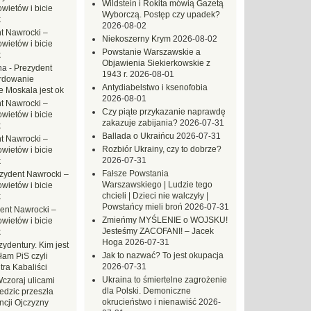
Wildstein i Rokita mówią Gazetą
ietów i bicie
Wyborczą. Postęp czy upadek?
k
2026-08-02
t Nawrocki –
Niekoszerny Krym
2026-08-02
ietów i bicie
Powstanie Warszawskie a
k
Objawienia Siekierkowskie z
na
-
Prezydent
1943 r.
2026-08-01
rdowanie
Antydiabelstwo i ksenofobia
e Moskala jest ok
2026-08-01
t Nawrocki –
Czy piąte przykazanie naprawdę
ietów i bicie
zakazuje zabijania?
2026-07-31
k
Ballada o Ukraińcu
2026-07-31
t Nawrocki –
Rozbiór Ukrainy, czy to dobrze?
ietów i bicie
2026-07-31
k
Fałsze Powstania
zydent Nawrocki –
Warszawskiego | Ludzie tego
ietów i bicie
chcieli | Dzieci nie walczyły |
k
Powstańcy mieli broń
2026-07-31
ent Nawrocki –
Zmieńmy MYŚLENIE o WOJSKU!
ietów i bicie
Jesteśmy ZACOFANI! – Jacek
k
Hoga
2026-07-31
ydentury. Kim jest
Jak to nazwać? To jest okupacja
am PiS czyli
2026-07-31
tra Kabaliści
Ukraina to śmiertelne zagrożenie
czoraj ulicami
dla Polski. Demoniczne
dzic przeszła
okrucieństwo i nienawiść
2026-
ncji Ojczyzny