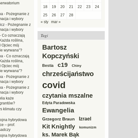
erwatorium
18
19
20
21
22
23
24
na
-
Pożegnanie z
25
26
27
28
macja i wybory
« sty
mar »
icz
-
Pożegnanie z
macja i wybory
Tagi
-
Co oznaczają
Każda roślina,
ł Ojciec mój
Bartosz
zie wyrwana”?
Kopczyński
na
-
Co oznaczają
Każda roślina,
c19
Bestia
ł Ojciec mój
Chiny
zie wyrwana”?
chrześcijaństwo
na
-
Pożegnanie z
macja i wybory
covid
na
-
Pożegnanie z
macja i wybory
czytania mszalne
blia każe
Edyta Paradowska
grantów?
Ewangelia
s klimatu czy
Izrael
Grzegorz Braun
ojna hybrydowa
e – prof.
Kit Knightly
komunizm
sadczy
ks. Marek Bąk
ojna hybrydowa