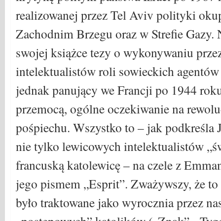
realizowanej przez Tel Aviv polityki oku
Zachodnim Brzegu oraz w Strefie Gazy. 
swojej książce tezy o wykonywaniu przez
intelektualistów roli sowieckich agentó
jednak panujący we Francji po 1944 roku
przemocą, ogólne oczekiwanie na rewoluc
pośpiechu. Wszystko to – jak podkreśla
nie tylko lewicowych intelektualistów „ś
francuską katolewicę – na czele z Emm
jego pismem „Esprit”. Zważywszy, że to 
było traktowane jako wyrocznia przez n