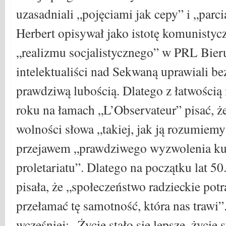
uzasadniali „pojęciami jak cepy” i „parci
Herbert opisywał jako istotę komunistyc
„realizmu socjalistycznego” w PRL Bier
intelektualiści nad Sekwaną uprawiali b
prawdziwą lubością. Dlatego z łatwości
roku na łamach „L’Observateur” pisać, ż
wolności słowa „takiej, jak ją rozumiemy
przejawem „prawdziwego wyzwolenia ku
proletariatu”. Dlatego na początku lat 5
pisała, że „społeczeństwo radzieckie potr
przełamać tę samotność, która nas trawi”.
wcześniej: „Życie stało się lepsze, życie s