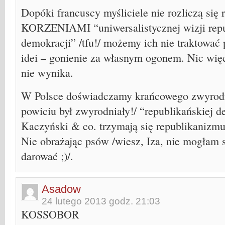
Dopóki francuscy myśliciele nie rozliczą się r
KORZENIAMI “uniwersalistycznej wizji repu
demokracji” /tfu!/ możemy ich nie traktować
idei – gonienie za własnym ogonem. Nic wię
nie wynika.
W Polsce doświadczamy krańcowego zwyrodni
powiciu był zwyrodniały!/ “republikańskiej d
Kaczyński & co. trzymają się republikanizmu
Nie obrażając psów /wiesz, Iza, nie mogłam 
darować ;)/.
Asadow
24 lutego 2013 godz. 21:03
KOSSOBOR