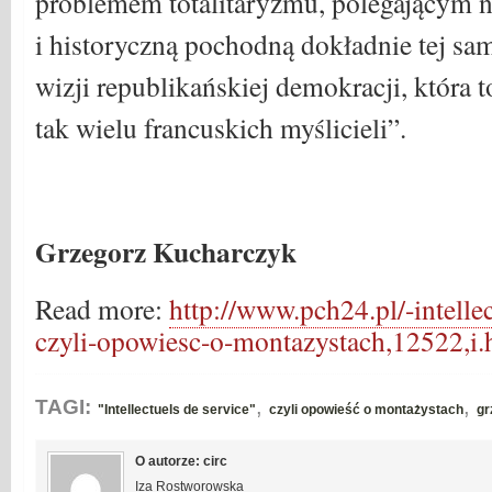
problemem totalitaryzmu, polegającym na
i historyczną pochodną dokładnie tej sam
wizji republikańskiej demokracji, która 
tak wielu francuskich myślicieli”.
Grzegorz Kucharczyk
Read more:
http://www.pch24.pl/-intelle
czyli-opowiesc-o-montazystach,12522,
,
,
TAGI:
"Intellectuels de service"
czyli opowieść o montażystach
gr
O autorze: circ
Iza Rostworowska