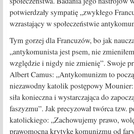
społeczeństwa. Badania jego nastrojów 
potwierdzały sympatię „zwykłego Franc
wzrastający w społeczeństwie antykomu
Tym gorzej dla Francuzów, bo jak nauczał
„antykomunista jest psem, nie zmieniłe
względzie i nigdy nie zmienię”. Swoje p
Albert Camus: „Antykomunizm to począt
niezawodny katolik postępowy Mounier
siła konieczna i wystarczająca do zapoc
faszyzmu”. Jak precyzował twórca tzw. 
katolickiego: „Zachowujemy prawo, wolę 
prawomocną krytykę komunizmu od fary