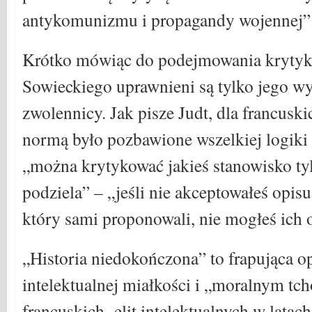
antykomunizmu i propagandy wojennej”
Krótko mówiąc do podejmowania kryty
Sowieckiego uprawnieni są tylko jego 
zwolennicy. Jak pisze Judt, dla francuski
normą było pozbawione wszelkiej logiki 
„można krytykować jakieś stanowisko tylk
podziela” – „jeśli nie akceptowałeś opis
który sami proponowali, nie mogłeś ich 
„Historia niedokończona” to frapująca o
intelektualnej miałkości i „moralnym tch
francuskich elit intelektualnych w latac