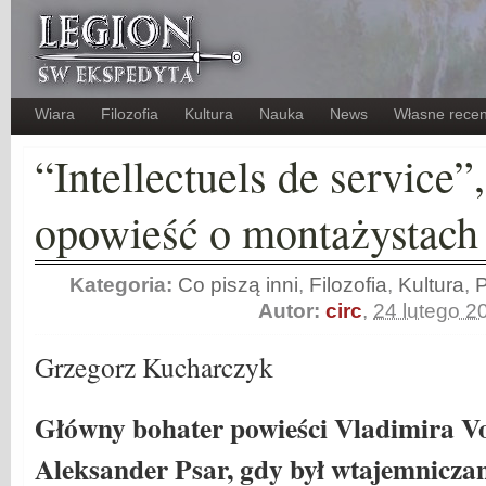
Wiara
Filozofia
Kultura
Nauka
News
Własne recen
“Intellectuels de service”,
opowieść o montażystach
Kategoria:
Co piszą inni
,
Filozofia
,
Kultura
,
Autor:
circ
,
24 lutego 2
Grzegorz Kucharczyk
Główny bohater powieści Vladimira V
Aleksander Psar, gdy był wtajemnicza