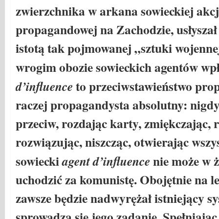
zwierzchnika w arkana sowieckiej akcj
propagandowej na Zachodzie, usłyszał
istotą tak pojmowanej „sztuki wojennej
wrogim obozie sowieckich agentów wp
d’influence
to przeciwstawieństwo prop
raczej propagandysta absolutny: nigdy 
przeciw, rozdając karty, zmiękczając, r
rozwiązując, niszcząc, otwierając wszy
sowiecki
agent d’influence
nie może w 
uchodzić za komunistę. Obojętnie na le
zawsze będzie nadwyrężał istniejący sy
sprowadza się jego zadanie. Spełniając 