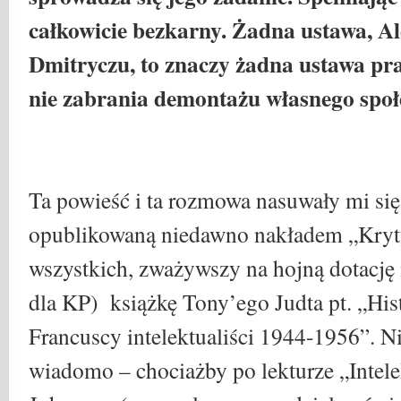
całkowicie bezkarny. Żadna ustawa, A
Dmitryczu, to znaczy żadna ustawa pr
nie zabrania demontażu własnego społ
Ta powieść i ta rozmowa nasuwały mi się
opublikowaną niedawno nakładem „Krytyk
wszystkich, zważywszy na hojną dotację 
dla KP) książkę Tony’ego Judta pt. „His
Francuscy intelektualiści 1944-1956”. N
wiadomo – chociażby po lekturze „Intele