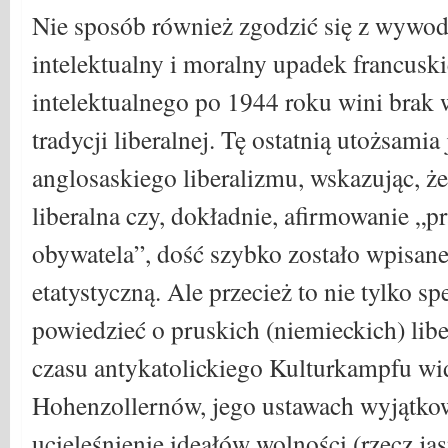
Nie sposób również zgodzić się z wywod
intelektualny i moralny upadek francusk
intelektualnego po 1944 roku wini brak 
tradycji liberalnej. Tę ostatnią utożsamia
anglosaskiego liberalizmu, wskazując, że
liberalna czy, dokładnie, afirmowanie „p
obywatela”, dość szybko zostało wpisane
etatystyczną. Ale przecież to nie tylko sp
powiedzieć o pruskich (niemieckich) libe
czasu antykatolickiego Kulturkampfu wi
Hohenzollernów, jego ustawach wyjątko
ucieleśnienie ideałów wolności (rzecz ja