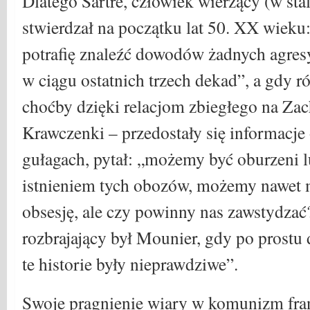
Dlatego Sartre, człowiek wierzący (w s
stwierdzał na początku lat 50. XX wieku
potrafię znaleźć dowodów żadnych agres
w ciągu ostatnich trzech dekad”, a gdy r
choćby dzięki relacjom zbiegłego na Za
Krawczenki – przedostały się informacje
gułagach, pytał: „możemy być oburzeni l
istnieniem tych obozów, możemy nawet m
obsesję, ale czy powinny nas zawstydzać?
rozbrajający był Mounier, gdy po prostu 
te historie były nieprawdziwe”.
Swoje pragnienie wiary w komunizm fran