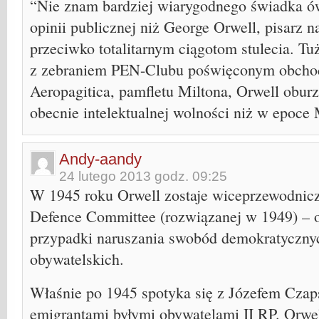
“Nie znam bardziej wiarygodnego świadka ó
opinii publicznej niż George Orwell, pisarz 
przeciwko totalitarnym ciągotom stulecia. T
z zebraniem PEN-Clubu poświęconym obchod
Aeropagitica, pamfletu Miltona, Orwell oburza
obecnie intelektualnej wolności niż w epoce 
Andy-aandy
24 lutego 2013 godz. 09:25
W 1945 roku Orwell zostaje wiceprzewodni
Defence Committee (rozwiązanej w 1949) – o
przypadki naruszania swobód demokratyczny
obywatelskich.
Właśnie po 1945 spotyka się z Józefem Czap
emigrantami byłymi obywatelami II RP. Orwe