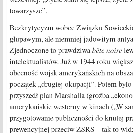
towarzysze”.
Bezkrytycyzm wobec Związku Sowieckie
głupawym, ale niemniej jadowitym ant
Zjednoczone to prawdziwa
b
ê
te noire
le
intelektualistów. Już w 1944 roku większ
obecność wojsk amerykańskich na obszar
początek „drugiej okupacji”. Potem było 
przyszedł plan Marshalla (groźba „ekono
amerykańskie westerny w kinach („W sa
przygotowanie publiczności do knutej p
prewencyjnej przeciw ZSRS – tak to widz