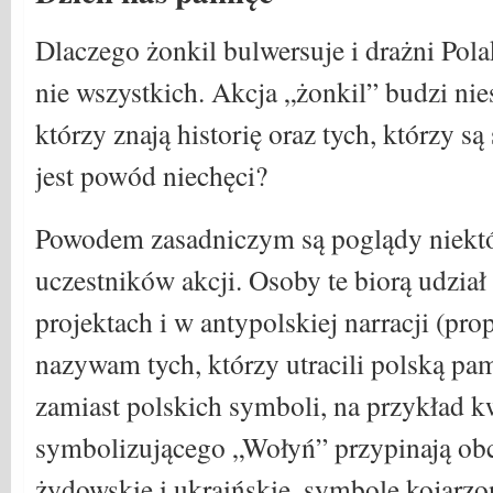
Dlaczego żonkil bulwersuje i drażni Pol
nie wszystkich. Akcja „żonkil” budzi ni
którzy znają historię oraz tych, którzy są
jest powód niechęci?
Powodem zasadniczym są poglądy niektó
uczestników akcji. Osoby te biorą udział
projektach i w antypolskiej narracji (pr
nazywam tych, którzy utracili polską pam
zamiast polskich symboli, na przykład k
symbolizującego „Wołyń” przypinają obce
żydowskie i ukraińskie, symbole kojarz