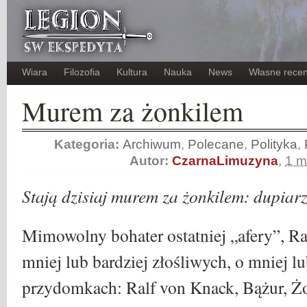
Wiara
Filozofia
Kultura
Nauka
News
Własne recen
Murem za żonkilem
Kategoria:
Archiwum
,
Polecane
,
Polityka
,
Autor:
CzarnaLimuzyna
,
1 m
Stają dzisiaj murem za żonkilem: dupiarz
Mimowolny bohater ostatniej „afery”, Ra
mniej lub bardziej złośliwych, o mniej l
przydomkach: Ralf von Knack, Bążur, Żon