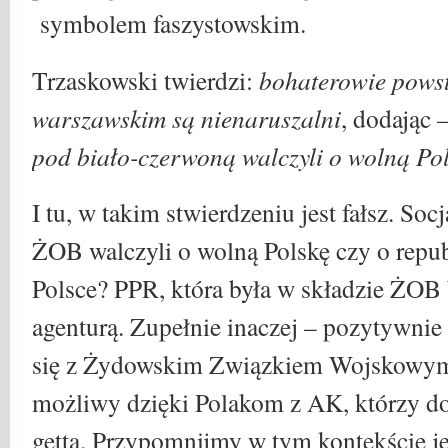
symbolem faszystowskim.
Trzaskowski twierdzi:
bohaterowie powst
warszawskim są nienaruszalni
, dodając –
pod biało-czerwoną walczyli o wolną Pol
I tu, w takim stwierdzeniu jest fałsz. Socj
ŻOB walczyli o wolną Polskę czy o repu
Polsce? PPR, która była w składzie ŻOB
agenturą. Zupełnie inaczej – pozytywnie
się z Żydowskim Związkiem Wojskowym
możliwy dzięki Polakom z AK, którzy do
getta. Przypomnijmy w tym kontekście je