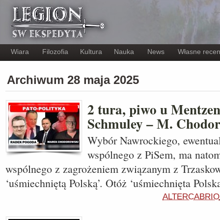
Wiara
Filozofia
Kultura
Nauka
News
Własne recen
Archiwum 28 maja 2025
2 tura, piwo u Mentze
Schmuley – M. Chodor
Wybór Nawrockiego, ewentual
wspólnego z PiSem, ma natom
wspólnego z zagrożeniem związanym z Trzaskow
‘uśmiechniętą Polską’. Otóż ‘uśmiechnięta Polsk
ALTERCABRIO