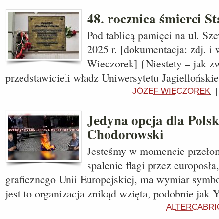
48. rocznica śmierci S
Pod tablicą pamięci na ul. Sz
2025 r. [dokumentacja: zdj. i 
Wieczorek] {Niestety – jak z
przedstawicieli władz Uniwersytetu Jagielloński
JÓZEF WIECZOREK
Jedyna opcja dla Polsk
Chodorowski
Jesteśmy w momencie przeło
spalenie flagi przez europosła,
graficznego Unii Europejskiej, ma wymiar symbo
jest to organizacja znikąd wzięta, podobnie jak 
ALTERCABRI