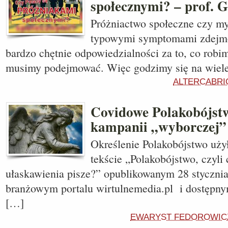
społecznymi? – prof. G
Próżniactwo społeczne czy my
typowymi symptomami zdejmo
bardzo chętnie odpowiedzialności za to, co robim
musimy podejmować. Więc godzimy się na wiele
ALTERCABRI
Covidowe Polakobójst
kampanii „wyborczej”
Określenie Polakobójstwo uży
tekście „Polakobójstwo, czyli
ułaskawienia pisze?” opublikowanym 28 stycznia
branżowym portalu wirtulnemedia.pl i dostępnym
[…]
EWARYST FEDOROWIC