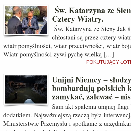
Św. Katarzyna ze Sien
Cztery Wiatry.
Św. Katarzyna ze Sieny Jak ś
chłostani są przez cztery wiat
wiatr pomyślności, wiatr przeciwności, wiatr boja
Wiatr pomyślności żywi pychę wielką […]
POKUTUJĄCY ŁOT
Unijni Niemcy – słudzy 
bombardują polskich k
zamykać, zalewać – nis
Sam akt spalenia unijnej flagi
dodatkiem. Najważniejszą rzeczą była interwenc
Ministerstwie Przemysłu i spotkanie z urzędnikam