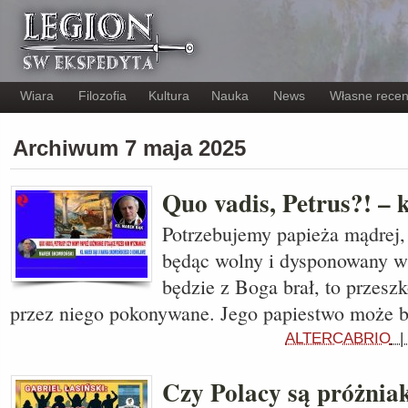
Wiara
Filozofia
Kultura
Nauka
News
Własne recen
Archiwum 7 maja 2025
Quo vadis, Petrus?! –
Potrzebujemy papieża mądrej, 
będąc wolny i dysponowany w 
będzie z Boga brał, to przesz
przez niego pokonywane. Jego papiestwo może 
ALTERCABRIO
Czy Polacy są próżnia