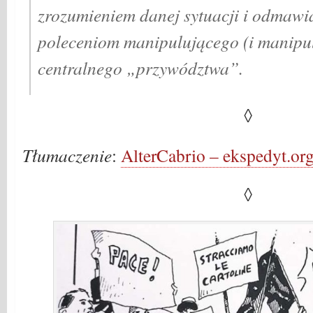
zrozumieniem danej sytuacji i odmawi
poleceniom manipulującego (i manip
centralnego „przywództwa”.
◊
Tłumaczenie
:
AlterCabrio – ekspedyt.or
◊