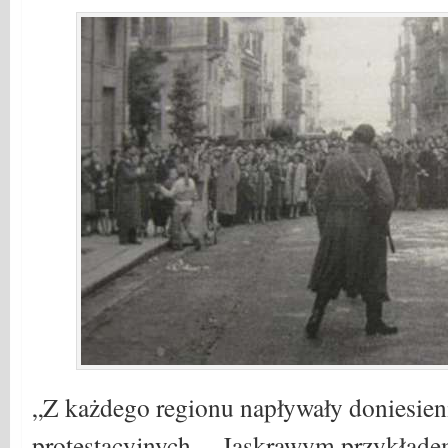
„Z każdego regionu napływały doniesien
protestacyjnych… Jaskrawym przykładem