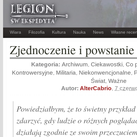
Wiara
Filozofia
Kultura
Nauka
News
Własne recen
Zjednoczenie i powstanie
Kategoria:
Archiwum
,
Ciekawostki
,
Co p
Kontrowersyjne
,
Militaria
,
Niekonwencjonalne
,
Świat
,
Ważne
Autor:
AlterCabrio
,
7 czerw
Powiedziałbym, że to świetny przykład 
zdarzyć, gdy ludzie o różnych pogląda
działają zgodnie ze swoim przeczucie