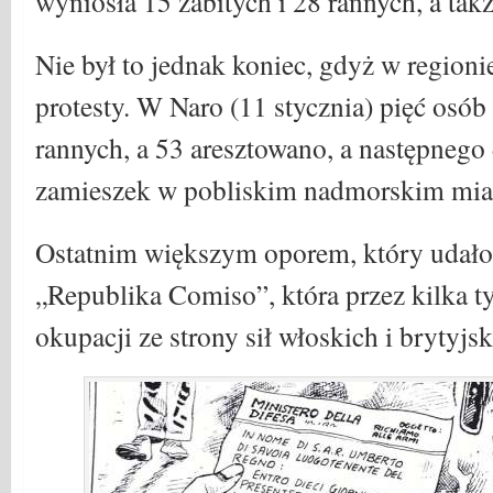
wyniosła 15 zabitych i 28 rannych, a tak
Nie był to jednak koniec, gdyż w region
protesty. W Naro (11 stycznia) pięć osób 
rannych, a 53 aresztowano, a następnego
zamieszek w pobliskim nadmorskim miast
Ostatnim większym oporem, który udało s
„Republika Comiso”, która przez kilka t
okupacji ze strony sił włoskich i brytyjsk