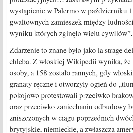
wystąpienie w Palermo w październiku 1
gwałtownych zamieszek między ludnością 
wyniku których zginęło wielu cywilów”.
Zdarzenie to znane było jako la strage de
chleba. Z włoskiej Wikipedii wynika, że ​
osoby, a 158 zostało rannych, gdy włosk
granaty ręczne i otworzyły ogień do „tł
pokojowo protestowali przeciwko brakow
oraz przeciwko zaniechaniu odbudowy
zniszczonych w ciągu poprzednich dwóch 
brytyjskie, niemieckie, a zwłaszcza ame