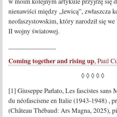
w moim kolejnym artykule przyjrzę się dz
nienawiści między „lewicą”, zwłaszcza 
neofaszystowskim, który narodził się w
II wojny światowej.
______________
Coming together and rising up
, Paul C
◊ ◊ ◊ ◊ ◊
[1] Giuseppe Parlato, Les fascistes sans 
du néofascisme en Italie (1943-1948) , pr
(Château Thébaud: Ars Magna, 2025), p