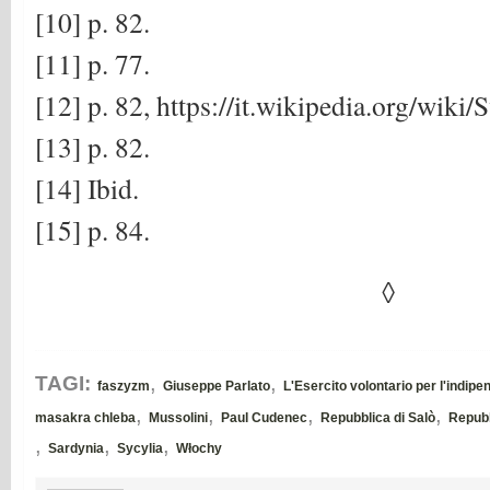
[10] p. 82.
[11] p. 77.
[12] p. 82, https://it.wikipedia.org/wiki
[13] p. 82.
[14] Ibid.
[15] p. 84.
◊
,
,
TAGI:
faszyzm
Giuseppe Parlato
L'Esercito volontario per l'indipen
,
,
,
,
masakra chleba
Mussolini
Paul Cudenec
Repubblica di Salò
Repubb
,
,
,
Sardynia
Sycylia
Włochy