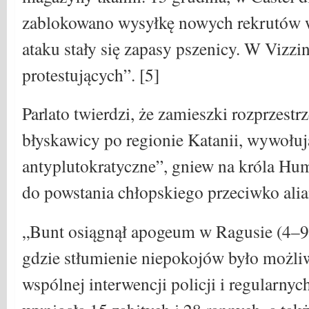
zablokowano wysyłkę nowych rekrutów 
ataku stały się zapasy pszenicy. W Vizzi
protestujących”. [5]
Parlato twierdzi, że zamieszki rozprzestrz
błyskawicy po regionie Katanii, wywołuj
antyplutokratyczne”, gniew na króla Hum
do powstania chłopskiego przeciwko ali
„Bunt osiągnął apogeum w Ragusie (4–9 
gdzie stłumienie niepokojów było możliw
wspólnej interwencji policji i regularnych