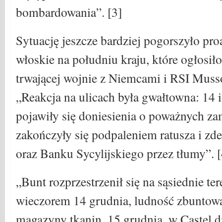
bombardowania”. [3]
Sytuację jeszcze bardziej pogorszyło pro
włoskie na południu kraju, które ogłosi
trwającej wojnie z Niemcami i RSI Musso
„Reakcja na ulicach była gwałtowna: 14 
pojawiły się doniesienia o poważnych za
zakończyły się podpaleniem ratusza i 
oraz Banku Sycylijskiego przez tłumy”. [
„Bunt rozprzestrzenił się na sąsiednie ter
wieczorem 14 grudnia, ludność zbuntował
magazyny tkanin. 15 grudnia, w Castel d