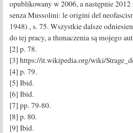
opublikowany w 2006, a następnie 2012 r
senza Mussolini: le origini del neofascis
1948) , s. 75. Wszystkie dalsze odniesien
do tej pracy, a tłumaczenia są mojego aut
[2] p. 78.
[3] https://it.wikipedia.org/wiki/Strage_
[4] p. 79.
[5] Ibid.
[6] Ibid.
[7] pp. 79-80.
[8] p. 80.
[9] Ibid.