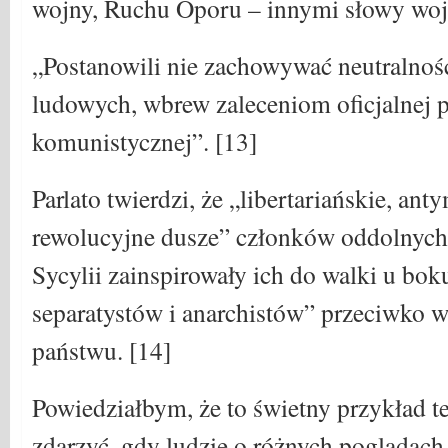
wojny, Ruchu Oporu – innymi słowy woj
„Postanowili nie zachowywać neutralnoś
ludowych, wbrew zaleceniom oficjalnej pr
komunistycznej”. [13]
Parlato twierdzi, że „libertariańskie, anty
rewolucyjne dusze” członków oddolnyc
Sycylii zainspirowały ich do walki u bok
separatystów i anarchistów” przeciwko
państwu. [14]
Powiedziałbym, że to świetny przykład t
zdarzyć, gdy ludzie o różnych poglądach 