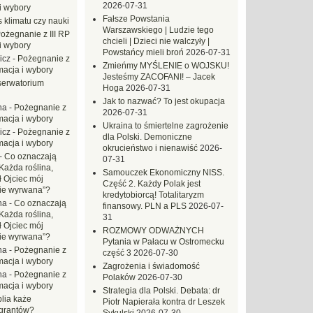
2026-07-31
i wybory
Fałsze Powstania
 klimatu czy nauki
Warszawskiego | Ludzie tego
ożegnanie z III RP
chcieli | Dzieci nie walczyły |
i wybory
Powstańcy mieli broń
2026-07-31
icz
-
Pożegnanie z
Zmieńmy MYŚLENIE o WOJSKU!
macja i wybory
Jesteśmy ZACOFANI! – Jacek
erwatorium
Hoga
2026-07-31
Jak to nazwać? To jest okupacja
na
-
Pożegnanie z
2026-07-31
macja i wybory
Ukraina to śmiertelne zagrożenie
icz
-
Pożegnanie z
dla Polski. Demoniczne
macja i wybory
okrucieństwo i nienawiść
2026-
-
Co oznaczają
07-31
Każda roślina,
Samouczek Ekonomiczny NISS.
ł Ojciec mój
Część 2. Każdy Polak jest
zie wyrwana”?
kredytobiorcą! Totalitaryzm
na
-
Co oznaczają
finansowy. PLN a PLS
2026-07-
Każda roślina,
31
ł Ojciec mój
ROZMOWY ODWAŻNYCH
zie wyrwana”?
Pytania w Pałacu w Ostromecku
na
-
Pożegnanie z
część 3
2026-07-30
macja i wybory
Zagrożenia i świadomość
na
-
Pożegnanie z
Polaków
2026-07-30
macja i wybory
Strategia dla Polski. Debata: dr
blia każe
Piotr Napierała kontra dr Leszek
grantów?