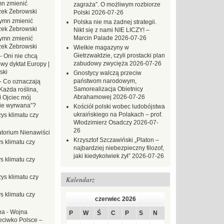
n zmienić
zagraża”. O możliwym rozbiorze
zek Żebrowski
Polski
2026-07-26
ymn zmienić
Polska nie ma żadnej strategii.
zek Żebrowski
Nikt się z nami NIE LICZY! –
Marcin Palade
2026-07-26
ymn zmienić
zek Żebrowski
Wielkie magazyny w
Gietrzwałdzie, czyli prostacki plan
-
Oni nie chcą
zabudowy zwycięża
2026-07-26
wy dyktat Europy |
ski
Gnostycy walczą przeciw
państwom narodowym,
-
Co oznaczają
Samorealizacja Obietnicy
Każda roślina,
Abrahamowej
2026-07-26
ł Ojciec mój
zie wyrwana”?
Kościół polski wobec ludobójstwa
ukraińskiego na Polakach – prof.
ys klimatu czy
Włodzimierz Osadczy
2026-07-
26
torium Nienawiści
Krzysztof Szczawiński „Platon –
s klimatu czy
najbardziej niebezpieczny filozof,
jaki kiedykolwiek żył”
2026-07-26
s klimatu czy
ys klimatu czy
Kalendarz
s klimatu czy
czerwiec 2026
na
-
Wojna
P
W
Ś
C
P
S
N
eciwko Polsce –