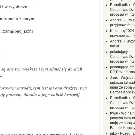
Rebeliantka
-
W
ni i w wyobraźni –
Czechowic-Dzie
procesja w inte
 syndromem znanym
Andrzej
-
Czy B
przyjmować mi
j, zamglonej jaźni
Nieznany2024
przyjmować mi
Andrzej
-
Kryzy
nauki
pokutujący łotr
>
Czechowic-Dzie
procesja w inte
pokutujący łotr
ą one tym większe i tym silniej się do nich
RP Dezinformac
a.
Jans
-
Wojna na
judaizm talmud
iorowym narodu, tym jest mi ono droższe, tym
mają ze sobą 
Bartosz Kopczy
uję potrzebę dbania o jego całość i rozwój.
Rebeliantka
-
W
Czechowic-Dzie
procesja w inte
Kwal
-
Wojna n
judaizm talmud
mają ze sobą 
Bartosz Kopczy
piko
-
Pożegnan
o go nie rozumie, nic nie zrozumie. Ludzie,