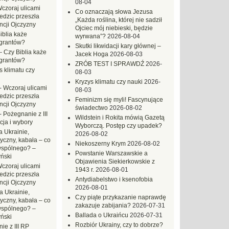
08-04
czoraj ulicami
Co oznaczają słowa Jezusa
dzic przeszła
„Każda roślina, której nie sadził
ncji Ojczyzny
Ojciec mój niebieski, będzie
iblia każe
wyrwana”?
2026-08-04
grantów?
Skutki likwidacji kary głównej –
-
Czy Biblia każe
Jacek Hoga
2026-08-03
grantów?
ZRÓB TEST I SPRAWDŹ
2026-
s klimatu czy
08-03
Kryzys klimatu czy nauki
2026-
-
Wczoraj ulicami
08-03
dzic przeszła
Feminizm się myli! Fascynujące
ncji Ojczyzny
świadectwo
2026-08-02
-
Pożegnanie z III
Wildstein i Rokita mówią Gazetą
ja i wybory
Wyborczą. Postęp czy upadek?
 Ukrainie,
2026-08-02
yczny, kabała – co
Niekoszerny Krym
2026-08-02
wspólnego? –
Powstanie Warszawskie a
ński
Objawienia Siekierkowskie z
czoraj ulicami
1943 r.
2026-08-01
dzic przeszła
Antydiabelstwo i ksenofobia
ncji Ojczyzny
2026-08-01
a Ukrainie,
Czy piąte przykazanie naprawdę
yczny, kabała – co
zakazuje zabijania?
2026-07-31
wspólnego? –
Ballada o Ukraińcu
2026-07-31
ński
Rozbiór Ukrainy, czy to dobrze?
ie z III RP