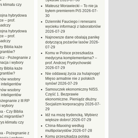
Sykulski
2026-07-30
s klimatu czy
Mateusz Morawiecki – To nie ja
byłem premierem PiS
2026-07-
ojna hybrydowa
30
e – prof.
Dzienniki Fauciego i renesans
sadczy
wycieku informacji z laboratoriów
ojna hybrydowa
2026-07-29
e – prof.
Najnowsze dane obalają panikę
sadczy
dotyczącą pożarów lasów
2026-
zy Biblia każe
07-29
grantów?
Komu w Polsce przeszkadza
icz
-
Pożegnanie z
medycyna komplementarna? –
macja i wybory
prof. Andrzej Frydrychowski
2026-07-29
zy Biblia każe
grantów?
Nie oddawaj życia za hulajnogę!
Mięso armatnie nie z polskich
hów wsobny
synów!
2026-07-29
 inteligentów
Samouczek ekonomiczny NISS.
hów wsobny
Część 1. Bezprawie
 inteligentów
ekonomiczne. Pieniądz dłużny.
ożegnanie z III RP
Socjalizm korporacyjny
2026-07-
i wybory
29
na
-
Czy Biblia
Idź na mszę trydencką. Wybierz
ać migrantów?
większe dobro!
2026-07-29
ys klimatu czy
China-Maxxing według
multipolarystów
2026-07-28
na
-
Pożegnanie z
Komu przeszkadza polska