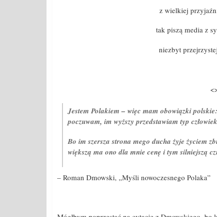
z wielkiej przyjaź
tak piszą media z
niezbyt przejrzyste
<
Jestem Polakiem – więc mam obowiązki polskie: s
poczuwam, im wyższy przedstawiam typ człowiek
Bo im szersza strona mego ducha żyje życiem zb
większą ma ono dla mnie cenę i tym silniejszą cz
– Roman Dmowski, „Myśli nowoczesnego Polaka”
Mógłbym poprzestać na cytacie z Dmowskiego, bo kt