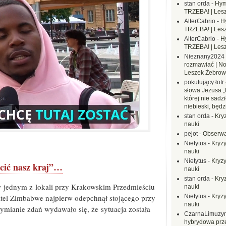
stan orda
-
Hym
TRZEBA! | Les
AlterCabrio
-
H
TRZEBA! | Les
AlterCabrio
-
H
TRZEBA! | Les
Nieznany2024
rozmawiać | No
Leszek Żebrow
pokutujący łotr
słowa Jezusa „
której nie sadzi
niebieski, będ
stan orda
-
Kryz
nauki
pejot
-
Obserwa
Nietytus
-
Kryzy
nauki
Nietytus
-
Kryzy
cić nasz kraj”…
nauki
stan orda
-
Kryz
w jednym z lokali przy Krakowskim Przedmieściu
nauki
atel Zimbabwe najpierw odepchnął stojącego przy
Nietytus
-
Kryzy
nauki
wymianie zdań wydawało się, że sytuacja została
CzarnaLimuzy
hybrydowa prz