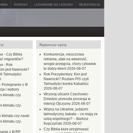
ÓWNA
KONTAKT
LOGOWANIE DO LEGIONU
REJESTRACJA
rze
Najnowsze wpisy
na
-
Czy Biblia
Konkurencja, nieuczciwa
ać migrantów?
reklama, atak na własność,
wrogie przejęcia, chory człowiek
na
-
Rok
to dobry klient
2026-08-07
Kim jest Nawrocki?
li Talmudyści
Rok Prezydentury. Kim jest
i
Nawrocki? Rozłam PiS czyli
Talmudyści kontra Kabaliści
-
Pożegnanie z III
2026-08-07
ja i wybory
Wczoraj ulicami Czechowic-
s klimatu czy
Dziedzic przeszła procesja w
intencji Ojczyzny
2026-08-07
s klimatu czy
Wojna na Ukrainie, judaizm
talmudyczny, kabała – co mają ze
 klimatu czy nauki
sobą wspólnego? – Bartosz
s klimatu czy
Kopczyński
2026-08-07
Czy Biblia każe przyjmować
anie z III RP