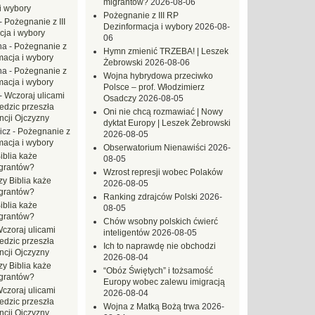
migrantów?
2026-08-06
i wybory
Pożegnanie z III RP
-
Pożegnanie z III
Dezinformacja i wybory
2026-08-
ja i wybory
06
na
-
Pożegnanie z
Hymn zmienić TRZEBA! | Leszek
macja i wybory
Żebrowski
2026-08-06
na
-
Pożegnanie z
Wojna hybrydowa przeciwko
macja i wybory
Polsce – prof. Włodzimierz
-
Wczoraj ulicami
Osadczy
2026-08-05
dzic przeszła
Oni nie chcą rozmawiać | Nowy
ncji Ojczyzny
dyktat Europy | Leszek Żebrowski
icz
-
Pożegnanie z
2026-08-05
macja i wybory
Obserwatorium Nienawiści
2026-
iblia każe
08-05
grantów?
Wzrost represji wobec Polaków
zy Biblia każe
2026-08-05
grantów?
Ranking zdrajców Polski
2026-
iblia każe
08-05
grantów?
Chów wsobny polskich ćwierć
czoraj ulicami
inteligentów
2026-08-05
dzic przeszła
Ich to naprawdę nie obchodzi
ncji Ojczyzny
2026-08-04
zy Biblia każe
“Obóz Świętych” i tożsamość
grantów?
Europy wobec zalewu imigracją
czoraj ulicami
2026-08-04
dzic przeszła
Wojna z Matką Bożą trwa
2026-
ncji Ojczyzny