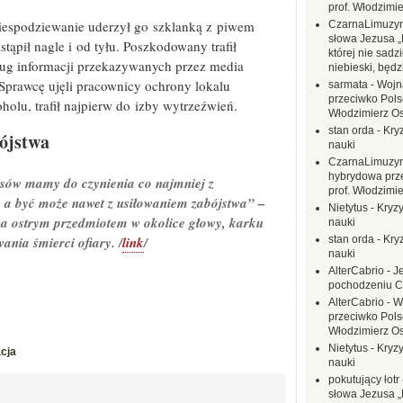
prof. Włodzimi
niespodziewanie uderzył go szklanką z piwem
CzarnaLimuzy
słowa Jezusa „
tąpił nagle i od tyłu. Poszkodowany trafił
której nie sadzi
dług informacji przekazywanych przez media
niebieski, będ
Sprawcę ujęli pracownicy ochrony lokalu
sarmata
-
Wojn
przeciwko Polsc
holu, trafił najpierw do izby wytrzeźwień.
Włodzimierz O
stan orda
-
Kryz
ójstwa
nauki
CzarnaLimuzy
hybrydowa prz
sów mamy do czynienia co najmniej z
prof. Włodzimi
, a być może nawet z usiłowaniem zabójstwa” –
Nietytus
-
Kryzy
ka ostrym przedmiotem w okolice głowy, karku
nauki
nia śmierci ofiary. /
link
/
stan orda
-
Kryz
nauki
AlterCabrio
-
J
pochodzeniu C
AlterCabrio
-
W
przeciwko Polsc
Włodzimierz O
Nietytus
-
Kryzy
cja
nauki
pokutujący łotr
słowa Jezusa „