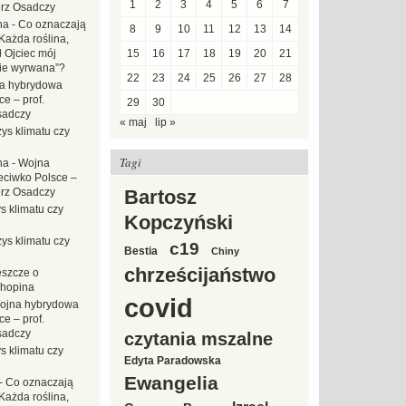
1
2
3
4
5
6
7
erz Osadczy
na
-
Co oznaczają
8
9
10
11
12
13
14
Każda roślina,
ł Ojciec mój
15
16
17
18
19
20
21
zie wyrwana”?
22
23
24
25
26
27
28
a hybrydowa
e – prof.
29
30
sadczy
« maj
lip »
ys klimatu czy
Tagi
na
-
Wojna
eciwko Polsce –
erz Osadczy
Bartosz
s klimatu czy
Kopczyński
ys klimatu czy
c19
Bestia
Chiny
chrześcijaństwo
eszcze o
hopina
covid
ojna hybrydowa
e – prof.
sadczy
czytania mszalne
s klimatu czy
Edyta Paradowska
Ewangelia
-
Co oznaczają
Każda roślina,