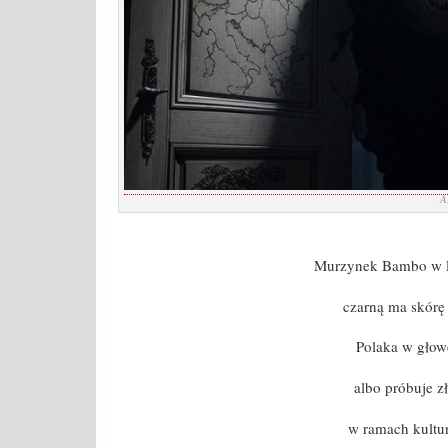
A
Murzynek Bambo w P
czarną ma skórę 
Polaka w głowę
albo próbuje z
w ramach kultur