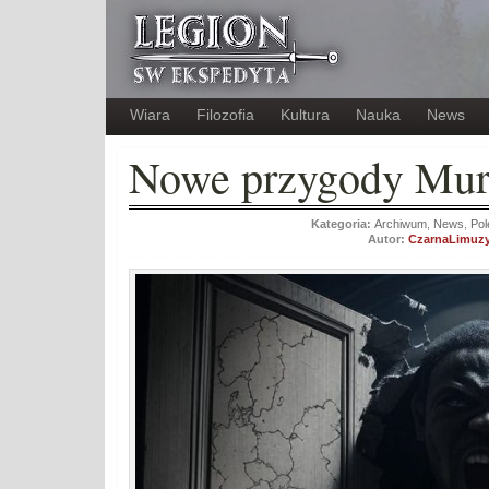
Wiara
Filozofia
Kultura
Nauka
News
Nowe przygody Mu
Kategoria:
Archiwum
,
News
,
Pol
Autor:
CzarnaLimuz