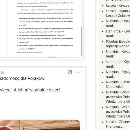
III RP Dezinfor
karola
-
Kryzys 
karola
-
Hymn z
Leszek Żebrow
Nietytus
-
Kryzy
nauki
stan orda
-
Kryz
nauki
Kajetan Badow
represji wobec
Nietytus
-
Kryzy
nauki
stan orda
-
Kryz
nauki
Nietytus
-
Kryzy
nauki
Nietytus
-
Obse
Nienawiści
Nietytus
-
Wojn
przeciwko Polsc
Włodzimierz O
Nietytus
-
Wojn
przeciwko Polsc
Włodzimierz O
karola
-
Obserw
Nienawiści