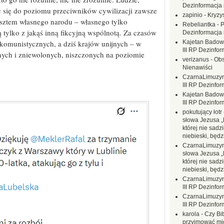
Dezinformacja 
ąc się do poziomu przeciwników cywilizacji zawsze
zapinio
-
Kryzys
sztem własnego narodu – własnego tylko
Rebeliantka
-
P
ką tylko z jakąś inną fikcyjną wspólnotą. Za czasów
Dezinformacja 
Kajetan Badow
komunistycznych, a dziś krajów unijnych – w
III RP Dezinfor
ch i zniewolonych, niszczonych na poziomie
verizanus
-
Obs
Nienawiści
CzarnaLimuzy
III RP Dezinfor
Kajetan Badow
III RP Dezinfor
pokutujący łotr
słowa Jezusa „
której nie sadzi
niebieski, będ
CzarnaLimuzy
słowa Jezusa „
której nie sadzi
niebieski, będ
CzarnaLimuzy
III RP Dezinfor
CzarnaLimuzy
III RP Dezinfor
karola
-
Czy Bi
przyjmować mi