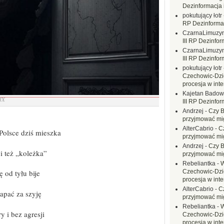
Dezinformacja 
pokutujący łotr
RP Dezinformac
CzarnaLimuzy
III RP Dezinfor
CzarnaLimuzy
III RP Dezinfor
pokutujący łotr
Czechowic-Dzie
procesja w inte
Kajetan Badow
IX
III RP Dezinfor
Andrzej
-
Czy B
przyjmować mi
AlterCabrio
-
C
olsce dziś mieszka
przyjmować mi
Andrzej
-
Czy B
i też „koleżka”
przyjmować mi
Rebeliantka
-
W
Czechowic-Dzie
 od tyłu bije
procesja w inte
AlterCabrio
-
C
łapać za szyję
przyjmować mi
Rebeliantka
-
W
y i bez agresji
Czechowic-Dzie
procesja w inte