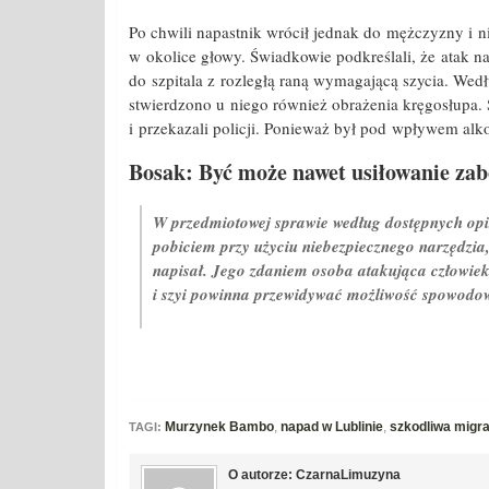
Po chwili napastnik wrócił jednak do mężczyzny i 
w okolice głowy. Świadkowie podkreślali, że atak nas
do szpitala z rozległą raną wymagającą szycia. We
stwierdzono u niego również obrażenia kręgosłupa. 
i przekazali policji. Ponieważ był pod wpływem alko
Bosak: Być może nawet usiłowanie zab
W przedmiotowej sprawie według dostępnych opi
pobiciem przy użyciu niebezpiecznego narzędzia
napisał. Jego zdaniem osoba atakująca człowie
i szyi powinna przewidywać możliwość spowodowa
Murzynek Bambo
,
napad w Lublinie
,
szkodliwa migra
TAGI:
O autorze: CzarnaLimuzyna