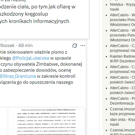
Nietytus
-
Kryzy
nauki
AlterCabrio
-
W
przeciwko Polsc
Włodzimierz O
AlterCabrio
-
W
przeciwko Polsc
Włodzimierz O
AlterCabrio
-
C
przyjmować mi
Kajetan Badow
III RP Dezinfor
AlterCabrio
-
C
przyjmować mi
AlterCabrio
-
C
polskich ćwierć
AlterCabrio
-
C
polskich ćwierć
AlterCabrio
-
P
Dezinformacja 
CzarnaLimuzy
każe przyjmow
stan orda
-
Kryz
nauki
CzarnaLimuzy