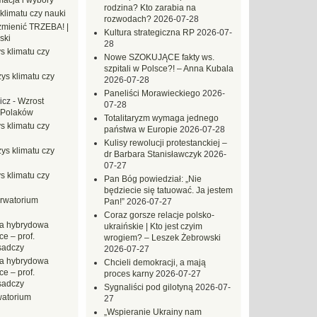
macja i wybory
rodzina? Kto zarabia na
klimatu czy nauki
rozwodach?
2026-07-28
mienić TRZEBA! |
Kultura strategiczna RP
2026-07-
ski
28
s klimatu czy
Nowe SZOKUJĄCE fakty ws.
szpitali w Polsce?! – Anna Kubala
ys klimatu czy
2026-07-28
Paneliści Morawieckiego
2026-
icz
-
Wzrost
07-28
 Polaków
Totalitaryzm wymaga jednego
s klimatu czy
państwa w Europie
2026-07-28
Kulisy rewolucji protestanckiej –
ys klimatu czy
dr Barbara Stanisławczyk
2026-
07-27
s klimatu czy
Pan Bóg powiedział: „Nie
będziecie się tatuować. Ja jestem
rwatorium
Pan!”
2026-07-27
Coraz gorsze relacje polsko-
a hybrydowa
ukraińskie | Kto jest czyim
e – prof.
wrogiem? – Leszek Żebrowski
sadczy
2026-07-27
a hybrydowa
Chcieli demokracji, a mają
e – prof.
proces karny
2026-07-27
sadczy
Sygnaliści pod gilotyną
2026-07-
atorium
27
„Wspieranie Ukrainy nam