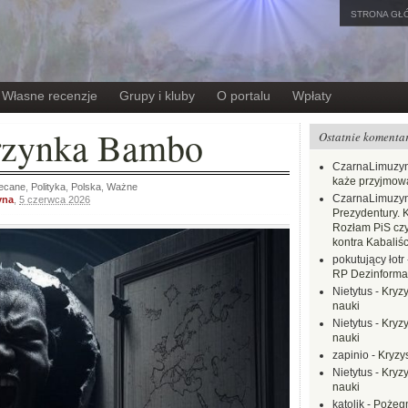
STRONA GŁ
Własne recenzje
Grupy i kluby
O portalu
Wpłaty
rzynka Bambo
Ostatnie komenta
CzarnaLimuzy
każe przyjmow
ecane
,
Polityka
,
Polska
,
Ważne
CzarnaLimuzy
yna
,
5 czerwca 2026
Prezydentury. 
Rozłam PiS czy
kontra Kabaliśc
pokutujący łotr
RP Dezinformac
Nietytus
-
Kryzy
nauki
Nietytus
-
Kryzy
nauki
zapinio
-
Kryzys
Nietytus
-
Kryzy
nauki
katolik
-
Pożegn