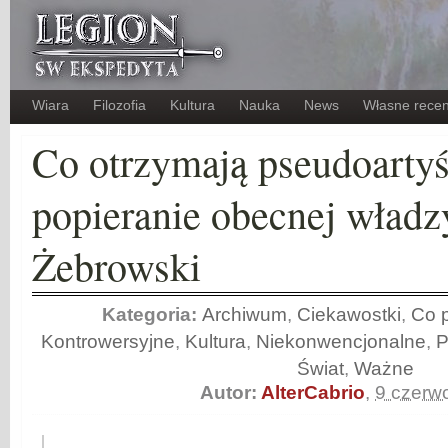
Wiara
Filozofia
Kultura
Nauka
News
Własne recen
Co otrzymają pseudoartyś
popieranie obecnej władz
Żebrowski
Kategoria:
Archiwum
,
Ciekawostki
,
Co p
Kontrowersyjne
,
Kultura
,
Niekonwencjonalne
,
P
Świat
,
Ważne
Autor:
AlterCabrio
,
9 czerw