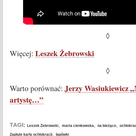
◊
Leszek Żebrowski
Więcej:
◊
Jerzy Wasiukiewicz „
Warto porównać:
artystę…”
,
,
,
TAGI:
Leszek Żebrowski
marta cienkowska
na bieżąco
ochlokra
,
Zaplute karły ochlokracji
łapówki