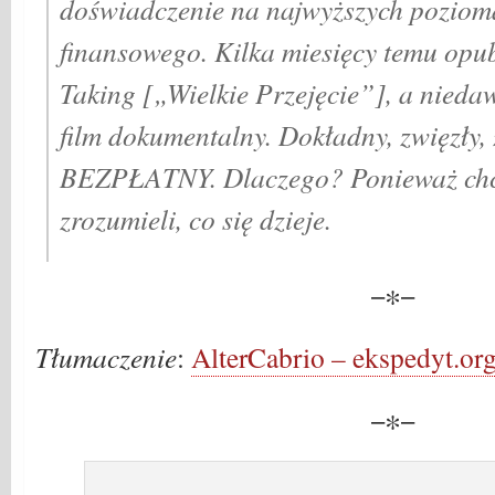
doświadczenie na najwyższych poziom
finansowego. Kilka miesięcy temu opu
Taking [„Wielkie Przejęcie”], a nieda
film dokumentalny. Dokładny, zwięzły, 
BEZPŁATNY. Dlaczego? Ponieważ chce
zrozumieli, co się dzieje.
−∗−
Tłumaczenie
:
AlterCabrio – ekspedyt.or
−∗−