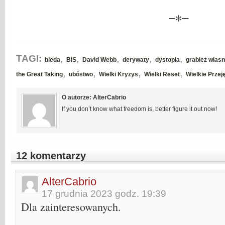
−∗−
,
,
,
,
,
TAGI:
bieda
BIS
David Webb
derywaty
dystopia
grabież własn
,
,
,
,
the Great Taking
ubóstwo
Wielki Kryzys
Wielki Reset
Wielkie Przej
O autorze: AlterCabrio
If you don’t know what freedom is, better figure it out now!
12 komentarzy
AlterCabrio
17 grudnia 2023 godz. 19:39
Dla zainteresowanych.
____________