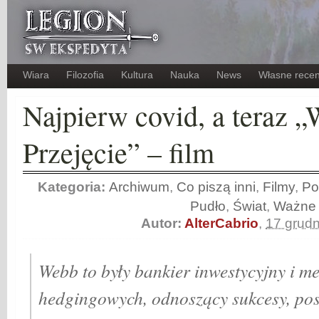
Wiara
Filozofia
Kultura
Nauka
News
Własne recen
Najpierw covid, a teraz „
Przejęcie” – film
Kategoria:
Archiwum
,
Co piszą inni
,
Filmy
,
Po
Pudło
,
Świat
,
Ważne
Autor:
AlterCabrio
,
17 grud
Webb to były bankier inwestycyjny i m
hedgingowych, odnoszący sukcesy, po