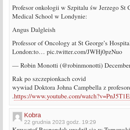
Profesor onkologii w Szpitalu św Jerzego St 
Medical School w Londynie:
Angus Dalgleish
Professor of Oncology at St George’s Hospita
London:to… pic.twitter.com/JWHj0pzNuo
— Robin Monotti (@robinmonotti) December
Rak po szczepionkach covid
wywiad Doktora Johna Campbella z profeso
.
https://www.youtube.com/watch?v=PnJ5T1
Kobra
22 grudnia 2023 godz. 19:29
Krzysztof Respondek urodził się w Tarnowsk