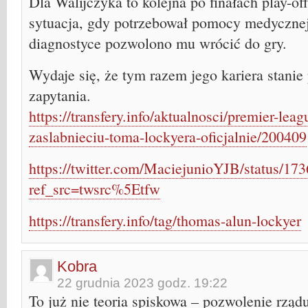
Dla Walijczyka to kolejna po finałach play-o
sytuacja, gdy potrzebował pomocy medyczne
diagnostyce pozwolono mu wrócić do gry.
Wydaje się, że tym razem jego kariera stani
zapytania.
https://transfery.info/aktualnosci/premier-le
zaslabnieciu-toma-lockyera-oficjalnie/200409
https://twitter.com/MaciejunioYJB/status/1
ref_src=twsrc%5Etfw
https://transfery.info/tag/thomas-alun-lockyer
Kobra
22 grudnia 2023 godz. 19:22
To już nie teoria spiskowa – pozwolenie rząd