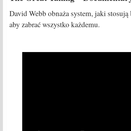
David Webb obnaża system, jaki stosują b
aby zabrać wszystko każdemu.