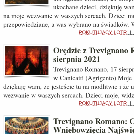
ukochane dzieci, dziękuję wa
na moje wezwanie w waszych sercach. Dzieci moj
przepowiedziane, a was wybrano na świadków. 
POKUTUJĄCY ŁOTR
|
Orędzie z Trevignano
sierpnia 2021
Trevignano Romano, 17 sierpn
w Canicattì (Agrigento) Moje 
dziękuję wam, że jesteście tu na modlitwie i że u
wezwanie w waszych sercach. Dzieci moje, wid
POKUTUJĄCY ŁOTR
|
Trevignano Romano: O
Wniebowzięcia Najświę