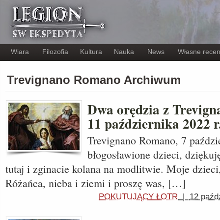
Wiara
Filozofia
Kultura
Nauka
News
Własne recen
Trevignano Romano Archiwum
Dwa orędzia z Trevign
11 października 2022 r
Trevignano Romano, 7 paździe
błogosławione dzieci, dziękuj
tutaj i zginacie kolana na modlitwie. Moje dziec
Różańca, nieba i ziemi i proszę was, […]
POKUTUJĄCY ŁOTR
|
12 paźd