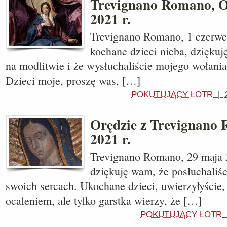
Trevignano Romano, O
2021 r.
Trevignano Romano, 1 czerwc
kochane dzieci nieba, dziękuję
na modlitwie i że wysłuchaliście mojego wołani
Dzieci moje, proszę was, […]
POKUTUJĄCY ŁOTR
|
Orędzie z Trevignano
2021 r.
Trevignano Romano, 29 maja 2
dziękuję wam, że posłuchali
swoich sercach. Ukochane dzieci, uwierzyłyście,
ocaleniem, ale tylko garstka wierzy, że […]
POKUTUJĄCY ŁOTR