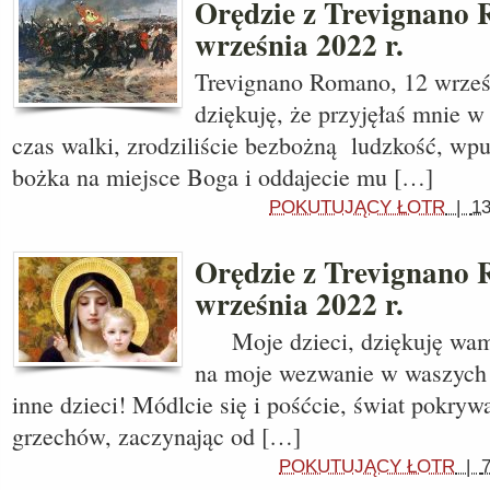
Orędzie z Trevignano
września 2022 r.
Trevignano Romano, 12 wrześn
dziękuję, że przyjęłaś mnie w
czas walki, zrodziliście bezbożną ludzkość, wpu
bożka na miejsce Boga i oddajecie mu […]
POKUTUJĄCY ŁOTR
|
13
Orędzie z Trevignano 
września 2022 r.
Moje dzieci, dziękuję wam,
na moje wezwanie w waszych 
inne dzieci! Módlcie się i pośćcie, świat pokryw
grzechów, zaczynając od […]
POKUTUJĄCY ŁOTR
|