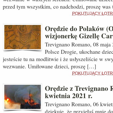
przed tym wszystkim, co nadchodzi, proszę was 
POKUTUJĄCY ŁOTR
Orędzie do Polaków (
wizjonerkę Gizellę Car
Trevignano Romano, 08 maja 
Polsce Drogie, ukochane dziec
jesteście tu na modlitwie i że usłyszeliście w s
wezwanie. Umiłowane dzieci, proszę […]
POKUTUJĄCY ŁOTR
Orędzie z Trevignano 
kwietnia 2021 r.
Trevignano Romano, 06 kwietn
dziękuję, że przyjęłaś mnie do