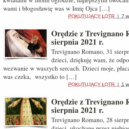
wami i błogosławię was w Imię Ojca […]
POKUTUJĄCY ŁOTR
|
7 w
Orędzie z Trevignano
sierpnia 2021 r.
Trevignano Romano, 31 sierp
dzieci, dziękuję wam, że odpo
wezwanie w waszych sercach. Dzieci moje, płacz
was czeka, wszystko to […]
POKUTUJĄCY ŁOTR
|
1 w
Orędzie z Trevignano
sierpnia 2021 r.
Trevignano Romano, 28 sierpn
dzieci, ukochane przez niebio