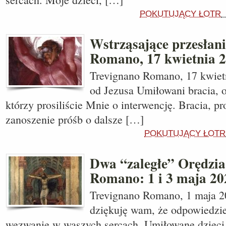
POKUTUJĄCY ŁOTR
Wstrząsające przesłani
Romano, 17 kwietnia 2
Trevignano Romano, 17 kwietn
od Jezusa Umiłowani bracia, 
którzy prosiliście Mnie o interwencję. Bracia, p
zanoszenie próśb o dalsze […]
POKUTUJĄCY ŁOTR
Dwa “zaległe” Orędzia
Romano: 1 i 3 maja 20
Trevignano Romano, 1 maja 20
dziękuję wam, że odpowiedzie
wezwanie w waszych sercach. Umiłowane dzieci, 