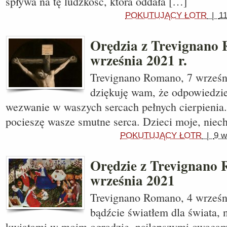
spływa na tę ludzkość, która oddała […]
POKUTUJĄCY ŁOTR
|
1
Orędzia z Trevignano 
września 2021 r.
Trevignano Romano, 7 wrześni
dziękuję wam, że odpowiedzie
wezwanie w waszych sercach pełnych cierpienia.
pocieszę wasze smutne serca. Dzieci moje, niec
POKUTUJĄCY ŁOTR
|
9 w
Orędzie z Trevignano 
września 2021
Trevignano Romano, 4 wrześni
bądźcie światłem dla świata, 
kwiatami w moim ogrodzie, najlepszymi owocami