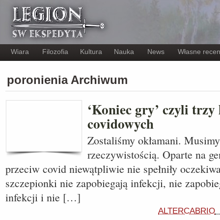
Wiara
Filozofia
Kultura
Nauka
News
Własne recen
poronienia Archiwum
‘Koniec gry’ czyli trzy
covidowych
Zostaliśmy okłamani. Musimy 
rzeczywistością. Oparte na g
przeciw covid niewątpliwie nie spełniły oczekiw
szczepionki nie zapobiegają infekcji, nie zapobi
infekcji i nie […]
ALTERCABRIO