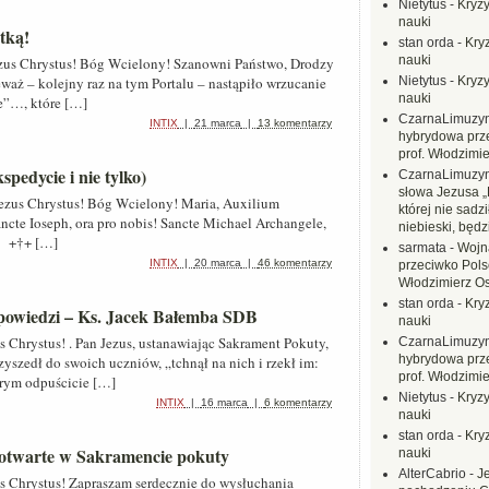
Nietytus
-
Kryzy
nauki
tką!
stan orda
-
Kryz
nauki
ezus Chrystus! Bóg Wcielony! Szanowni Państwo, Drodzy
waż – kolejny raz na tym Portalu – nastąpiło wrzucanie
Nietytus
-
Kryzy
nauki
e”…, które […]
CzarnaLimuzy
INTIX
|
21 marca
|
13 komentarzy
hybrydowa prz
prof. Włodzimi
pedycie i nie tylko)
CzarnaLimuzy
słowa Jezusa „
ezus Chrystus! Bóg Wcielony! Maria, Auxilium
której nie sadzi
ancte Ioseph, ora pro nobis! Sancte Michael Archangele,
niebieski, będ
. +†+ […]
sarmata
-
Wojn
INTIX
|
20 marca
|
46 komentarzy
przeciwko Polsc
Włodzimierz O
stan orda
-
Kryz
spowiedzi – Ks. Jacek Bałemba SDB
nauki
 Chrystus! . Pan Jezus, ustanawiając Sakrament Pokuty,
CzarnaLimuzy
hybrydowa prz
szedł do swoich uczniów, „tchnął na nich i rzekł im:
prof. Włodzimi
rym odpuścicie […]
Nietytus
-
Kryzy
INTIX
|
16 marca
|
6 komentarzy
nauki
stan orda
-
Kryz
 otwarte w Sakramencie pokuty
nauki
AlterCabrio
-
J
s Chrystus! Zapraszam serdecznie do wysłuchania