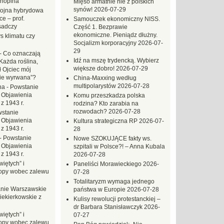
hopina
Mięso armatnie nie z polskich
synów!
2026-07-29
ojna hybrydowa
e – prof.
Samouczek ekonomiczny NISS.
sadczy
Część 1. Bezprawie
ekonomiczne. Pieniądz dłużny.
s klimatu czy
Socjalizm korporacyjny
2026-07-
29
-
Co oznaczają
Idź na mszę trydencką. Wybierz
Każda roślina,
większe dobro!
2026-07-29
ł Ojciec mój
zie wyrwana”?
China-Maxxing według
multipolarystów
2026-07-28
na
-
Powstanie
 Objawienia
Komu przeszkadza polska
z 1943 r.
rodzina? Kto zarabia na
rozwodach?
2026-07-28
stanie
 Objawienia
Kultura strategiczna RP
2026-07-
z 1943 r.
28
-
Powstanie
Nowe SZOKUJĄCE fakty ws.
 Objawienia
szpitali w Polsce?! – Anna Kubala
z 1943 r.
2026-07-28
iętych” i
Paneliści Morawieckiego
2026-
opy wobec zalewu
07-28
Totalitaryzm wymaga jednego
nie Warszawskie
państwa w Europie
2026-07-28
iekierkowskie z
Kulisy rewolucji protestanckiej –
dr Barbara Stanisławczyk
2026-
iętych” i
07-27
opy wobec zalewu