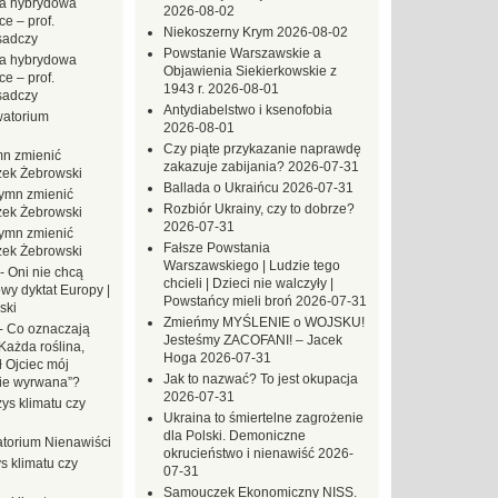
a hybrydowa
2026-08-02
e – prof.
Niekoszerny Krym
2026-08-02
sadczy
Powstanie Warszawskie a
a hybrydowa
Objawienia Siekierkowskie z
e – prof.
1943 r.
2026-08-01
sadczy
Antydiabelstwo i ksenofobia
atorium
2026-08-01
Czy piąte przykazanie naprawdę
n zmienić
zakazuje zabijania?
2026-07-31
zek Żebrowski
Ballada o Ukraińcu
2026-07-31
ymn zmienić
Rozbiór Ukrainy, czy to dobrze?
zek Żebrowski
2026-07-31
ymn zmienić
Fałsze Powstania
zek Żebrowski
Warszawskiego | Ludzie tego
-
Oni nie chcą
chcieli | Dzieci nie walczyły |
wy dyktat Europy |
Powstańcy mieli broń
2026-07-31
ski
Zmieńmy MYŚLENIE o WOJSKU!
-
Co oznaczają
Jesteśmy ZACOFANI! – Jacek
Każda roślina,
Hoga
2026-07-31
ł Ojciec mój
Jak to nazwać? To jest okupacja
zie wyrwana”?
2026-07-31
ys klimatu czy
Ukraina to śmiertelne zagrożenie
dla Polski. Demoniczne
torium Nienawiści
okrucieństwo i nienawiść
2026-
s klimatu czy
07-31
Samouczek Ekonomiczny NISS.