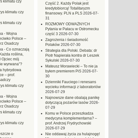
s klimatu czy
Część 2. Każdy Polak jest
kredytobiorcą! Totalitaryzm
ys klimatu czy
finansowy. PLN a PLS
2026-07-
31
s klimatu czy
ROZMOWY ODWAŻNYCH
Pytania w Pałacu w Ostromecku
na
-
Wojna
część 3
2026-07-30
eciwko Polsce –
Zagrożenia i świadomość
erz Osadczy
Polaków
2026-07-30
na
-
Co oznaczają
Strategia dla Polski. Debata: dr
Każda roślina,
Piotr Napierała kontra dr Leszek
ł Ojciec mój
Sykulski
2026-07-30
zie wyrwana”?
Mateusz Morawiecki – To nie ja
a hybrydowa
byłem premierem PiS
2026-07-
e – prof.
30
sadczy
Dzienniki Fauciego i renesans
ys klimatu czy
wycieku informacji z laboratoriów
2026-07-29
na
-
Wojna
Najnowsze dane obalają panikę
eciwko Polsce –
dotyczącą pożarów lasów
2026-
erz Osadczy
07-29
s klimatu czy
Komu w Polsce przeszkadza
medycyna komplementarna? –
ys klimatu czy
prof. Andrzej Frydrychowski
2026-07-29
eszcze o
Nie oddawaj życia za hulajnogę!