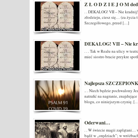
Z Ł O D Z I E J O M de
. . DEKALOG! VII – Nie kradnij!
złodzieju, ciesz się… (za życia
Szczegółowego, przed […]
DEKALOG! VII – Nie kra
. . . Tak w Realu na ulicy w tea
mieć siostro bracie przykre sp
Najlepsza SZCZEPIO
.. . Niech będzie pochwalony Je
natrafić na nagranie, znajdując
blogu, co niniejszym czynię. [
Oderwani…
. . W świecie magii zaplątani…
bądź w „orędziach”; w wróżbach 