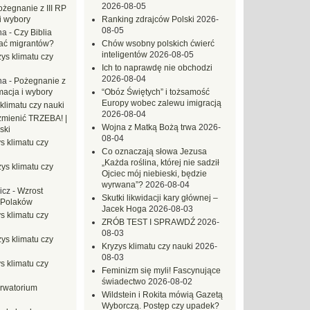
2026-08-05
ożegnanie z III RP
i wybory
Ranking zdrajców Polski
2026-
08-05
na
-
Czy Biblia
ać migrantów?
Chów wsobny polskich ćwierć
inteligentów
2026-08-05
ys klimatu czy
Ich to naprawdę nie obchodzi
2026-08-04
na
-
Pożegnanie z
macja i wybory
“Obóz Świętych” i tożsamość
Europy wobec zalewu imigracją
klimatu czy nauki
2026-08-04
mienić TRZEBA! |
Wojna z Matką Bożą trwa
2026-
ski
08-04
s klimatu czy
Co oznaczają słowa Jezusa
„Każda roślina, której nie sadził
ys klimatu czy
Ojciec mój niebieski, będzie
wyrwana”?
2026-08-04
icz
-
Wzrost
Skutki likwidacji kary głównej –
 Polaków
Jacek Hoga
2026-08-03
s klimatu czy
ZRÓB TEST I SPRAWDŹ
2026-
08-03
ys klimatu czy
Kryzys klimatu czy nauki
2026-
08-03
s klimatu czy
Feminizm się myli! Fascynujące
świadectwo
2026-08-02
rwatorium
Wildstein i Rokita mówią Gazetą
Wyborczą. Postęp czy upadek?