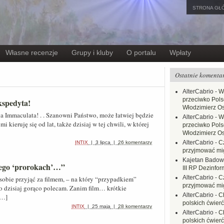
STRONA GŁ
Własne recenzje
Grupy i kluby
O portalu
Wpłaty
Ostatnie komenta
AlterCabrio
-
W
przeciwko Polsc
kspedyta!
Włodzimierz O
ria Immaculata! . . Szanowni Państwo, może łatwiej będzie
AlterCabrio
-
W
 kieruję się od lat, także dzisiaj w tej chwili, w której
przeciwko Polsc
Włodzimierz O
AlterCabrio
-
C
INTIX
|
3 lipca
|
26 komentarzy
przyjmować mi
Kajetan Badow
jego ‘prorokach’…”
III RP Dezinfor
AlterCabrio
-
C
 sobie przyjąć za filmem, – na który “przypadkiem”
przyjmować mi
to dzisiaj gorąco polecam. Zanim film… krótkie
AlterCabrio
-
C
[…]
polskich ćwierć
INTIX
|
25 maja
|
28 komentarzy
AlterCabrio
-
C
polskich ćwierć