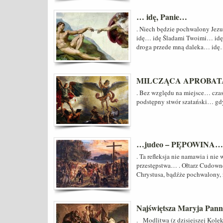
… idę, Panie…
. Niech będzie pochwalony Jez
idę… idę Śladami Twoimi… id
droga przede mną daleka… idę
MILCZĄCA APROBA
. Bez względu na miejsce… czas
podstępny stwór szatański… gdy 
…judeo – PĘPOWINA…
. Ta refleksja nie namawia i nie
przestępstwa… . Ołtarz Cudowne
Chrystusa, bądźże pochwalony,
Najświętsza Maryja Pann
. Modlitwa (z dzisiejszej Kole