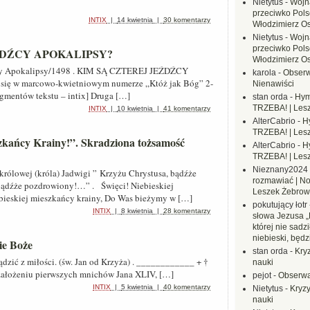
Nietytus
-
Wojn
przeciwko Polsc
INTIX
|
14 kwietnia
|
30 komentarzy
Włodzimierz O
Nietytus
-
Wojn
przeciwko Polsc
ŹDŹCY APOKALIPSY?
Włodzimierz O
źdźcy Apokalipsy/1498 . KIM SĄ CZTEREJ JEŹDŹCY
karola
-
Obserw
się w marcowo-kwietniowym numerze „Któż jak Bóg” 2-
Nienawiści
agmentów tekstu – intix] Druga […]
stan orda
-
Hym
TRZEBA! | Les
INTIX
|
10 kwietnia
|
41 komentarzy
AlterCabrio
-
H
TRZEBA! | Les
szkańcy Krainy!”. Skradziona tożsamość
AlterCabrio
-
H
TRZEBA! | Les
Nieznany2024
królowej (króla) Jadwigi ” Krzyżu Chrystusa, bądźże
rozmawiać | No
bądźże pozdrowiony!…” . Święci! Niebieskiej
Leszek Żebrow
bieskiej mieszkańcy krainy, Do Was bieżymy w […]
pokutujący łotr
INTIX
|
8 kwietnia
|
28 komentarzy
słowa Jezusa „
której nie sadzi
niebieski, będ
ie Boże
stan orda
-
Kryz
 sądzić z miłości. (św. Jan od Krzyża) . ____________ + †
nauki
założeniu pierwszych mnichów Jana XLIV, […]
pejot
-
Obserwa
INTIX
|
5 kwietnia
|
40 komentarzy
Nietytus
-
Kryzy
nauki