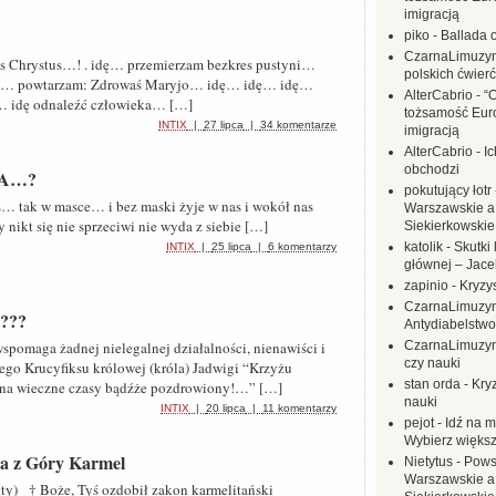
imigracją
piko
-
Ballada 
CzarnaLimuzy
us Chrystus…! . idę… przemierzam bezkres pustyni…
polskich ćwierć
ę… powtarzam: Zdrowaś Maryjo… idę… idę… idę…
AlterCabrio
-
“
… idę odnaleźć człowieka… […]
tożsamość Eur
INTIX
|
27 lipca
|
34 komentarze
imigracją
AlterCabrio
-
I
obchodzi
TA…?
pokutujący łotr
… tak w masce… i bez maski żyje w nas i wokół nas
Warszawskie a
nikt się nie sprzeciwi nie wyda z siebie […]
Siekierkowskie 
katolik
-
Skutki 
INTIX
|
25 lipca
|
6 komentarzy
głównej – Jac
zapinio
-
Kryzys
CzarnaLimuzy
???
Antydiabelstwo
 wspomaga żadnej nielegalnej działalności, nienawiści i
CzarnaLimuzy
czy nauki
go Krucyfiksu królowej (króla) Jadwigi “Krzyżu
stan orda
-
Kryz
 na wieczne czasy bądźże pozdrowiony!…” […]
nauki
INTIX
|
20 lipca
|
11 komentarzy
pejot
-
Idź na m
Wybierz większ
a z Góry Karmel
Nietytus
-
Pows
Warszawskie a
kty) † Boże, Tyś ozdobił zakon karmelitański