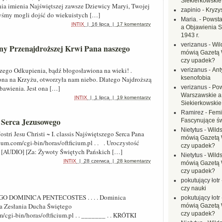
Siekierkowskie 
ia imienia Najświętszej zawsze Dziewicy Maryi, Twojej
zapinio
-
Kryzys
byśmy mogli dojść do wiekuistych […]
Maria.
-
Powsta
INTIX
|
16 lipca
|
17 komentarzy
a Objawienia S
1943 r.
verizanus
-
Wil
ony Przenajdroższej Krwi Pana naszego
mówią Gazetą 
czy upadek?
szego Odkupienia, bądź błogosławiona na wieki! .
verizanus
-
Ant
ksenofobia
ona na Krzyżu, otworzyła nam niebo. Dlatego Najdroższą
awienia. Jest ona […]
verizanus
-
Pow
Warszawskie a
INTIX
|
1 lipca
|
19 komentarzy
Siekierkowskie 
Ramirez
-
Femi
 Serca Jezusowego
Fascynujące ś
Nietytus
-
Wilds
ostri Jesu Christi ~ I. classis Najświętszego Serca Pana
mówią Gazetą 
um.com/cgi-bin/horas/oftficium.pl . . . Uroczystość
czy upadek?
 [AUDIO] [Za: Żywoty Świętych Pańskich […]
Nietytus
-
Wilds
INTIX
|
28 czerwca
|
28 komentarzy
mówią Gazetą 
czy upadek?
pokutujący łotr
czy nauki
O DOMINICA PENTECOSTES . . . . Dominica
pokutujący łotr
ela Zesłania Ducha Świętego
mówią Gazetą 
czy upadek?
cgi-bin/horas/oftficium.pl . . _______ . . KRÓTKI