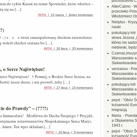
pochodzeniu C
em do cyklu Kazań na temat Spowiedzi, które wkrótce –
AlterCabrio
-
W
żą się na […]
przeciwko Polsc
INTIX
|
15 marca
|
Jeden komentarz
Włodzimierz O
Nietytus
-
Kryzy
nauki
?)
pokutujący łotr
( Ap 13 ; ) ∗ ∗ ∗ świat zmanipulowany duchem zniewolenia
słowa Jezusa „
ię wokół chichot szatana bo […]
której nie sadzi
niebieski, będ
INTIX
|
30 lipca
|
35 komentarzy
CzarnaLimuzy
Warszawskie a
Siekierkowskie 
, o Serce Najświętsze!
verizanus
-
Pow
Warszawskie a
 Serce Najświętsze! . † Pomnij, o Boskie Serce Jezusa, na
Siekierkowskie 
zbawić nasze dusze, i nie pozwól, żeby […]
pokutujący łotr
INTIX
|
27 lipca
|
15 komentarzy
Warszawskie a
Siekierkowskie 
pejot
-
“Obóz Św
tożsamość Eur
żcie do Prawdy” – (???!)
imigracją
aria Immaculata! Modlitwa do Ducha Świętego † Przyjdź,
Maria.
-
Powsta
 potężnemu wstawiennictwu Niepokalanego Serca Maryi,
a Objawienia S
1943 r.
. Amen. Ten wpis składam […]
pejot
-
“Obóz Św
INTIX
|
19 lipca
|
5 komentarzy
tożsamość Eur