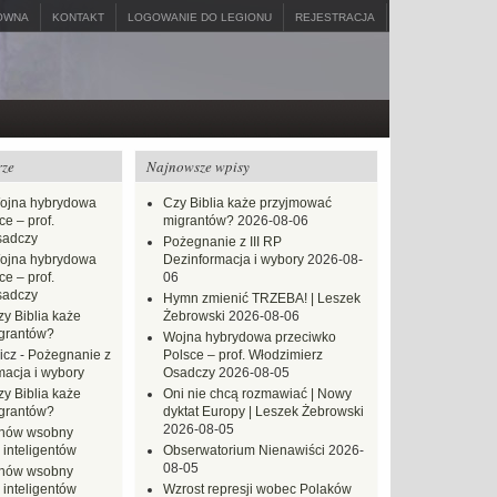
ÓWNA
KONTAKT
LOGOWANIE DO LEGIONU
REJESTRACJA
rze
Najnowsze wpisy
ojna hybrydowa
Czy Biblia każe przyjmować
e – prof.
migrantów?
2026-08-06
sadczy
Pożegnanie z III RP
ojna hybrydowa
Dezinformacja i wybory
2026-08-
e – prof.
06
sadczy
Hymn zmienić TRZEBA! | Leszek
zy Biblia każe
Żebrowski
2026-08-06
grantów?
Wojna hybrydowa przeciwko
icz
-
Pożegnanie z
Polsce – prof. Włodzimierz
macja i wybory
Osadczy
2026-08-05
zy Biblia każe
Oni nie chcą rozmawiać | Nowy
grantów?
dyktat Europy | Leszek Żebrowski
2026-08-05
hów wsobny
 inteligentów
Obserwatorium Nienawiści
2026-
08-05
hów wsobny
 inteligentów
Wzrost represji wobec Polaków