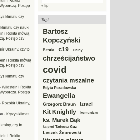
tein i Rokita
Wyborczą. Postęp
« lip
ys klimatu czy
Tagi
 klimatu czy nauki
Bartosz
in i Rokita mówią
zą. Postęp czy
Kopczyński
c19
ór Ukrainy, czy to
Bestia
Chiny
chrześcijaństwo
tein i Rokita mówią
zą. Postęp czy
covid
ys klimatu czy
czytania mszalne
-
Wildstein i Rokita
Edyta Paradowska
Wyborczą. Postęp
Ewangelia
-
Rozbiór Ukrainy,
Izrael
Grzegorz Braun
Kit Knightly
komunizm
na
-
Kryzys klimatu
ks. Marek Bąk
krainy, czy to
ks prof Tadeusz Guz
Leszek Żebrowski
tein i Rokita