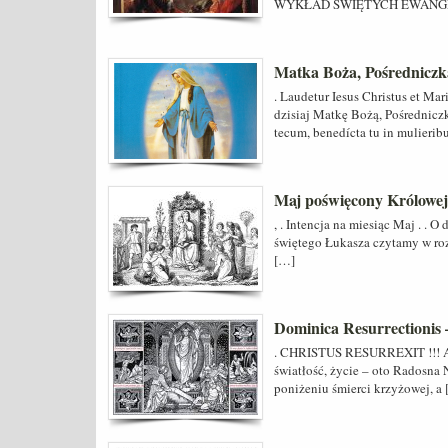
WYKŁAD ŚWIĘTYCH EWANGE
Matka Boża, Pośredniczk
. Laudetur Iesus Christus et Ma
dzisiaj Matkę Bożą, Pośredniczk
tecum, benedícta tu in mulierib
Maj poświęcony Królowej
, . Intencja na miesiąc Maj . .
świętego Łukasza czytamy w rozd
[…]
Dominica Resurrectionis
. CHRISTUS RESURREXIT !!! A
światłość, życie – oto Radosna
poniżeniu śmierci krzyżowej, a