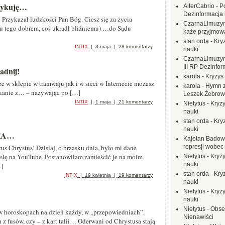
dykuję…
AlterCabrio
-
P
Dezinformacja 
 Przykazał ludzkości Pan Bóg. Ciesz się za życia
CzarnaLimuzy
 tu tego dobrem, coś ukradł bliźniemu) …do Sądu
każe przyjmow
stan orda
-
Kryz
INTIX
|
3 maja
|
28 komentarzy
nauki
CzarnaLimuzy
III RP Dezinfor
dnij!
karola
-
Kryzys 
trze w sklepie w tramwaju jak i w sieci w Internecie możesz
karola
-
Hymn z
otkanie z… – nazywając po […]
Leszek Żebrow
INTIX
|
1 maja
|
21 komentarzy
Nietytus
-
Kryzy
nauki
stan orda
-
Kryz
nauki
NKA…
Kajetan Badow
zus Chrystus! Dzisiaj, o brzasku dnia, było mi dane
represji wobec
e się na YouTube. Postanowiłam zamieścić je na moim
Nietytus
-
Kryzy
nauki
…]
stan orda
-
Kryz
INTIX
|
19 kwietnia
|
19 komentarzy
nauki
Nietytus
-
Kryzy
nauki
Nietytus
-
Obse
 w horoskopach na dzień każdy, w „przepowiedniach”,
Nienawiści
z fusów, czy – z kart talii… Oderwani od Chrystusa stają