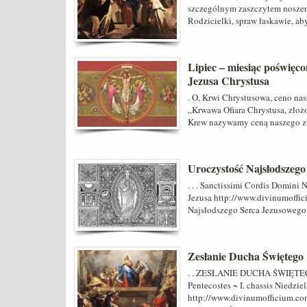
szczególnym zaszczytem noszen
Rodzicielki, spraw łaskawie, a
Lipiec – miesiąc poświęc
Jezusa Chrystusa
. O, Krwi Chrystusowa, ceno na
„Krwawa Ofiara Chrystusa, złoż
Krew nazywamy ceną naszego zb
Uroczystość Najsłodszego
. . . Sanctissimi Cordis Domini N
Jezusa http://www.divinumoffici
Najsłodszego Serca Jezusowego
Zesłanie Ducha Świętego
. . ZESŁANIE DUCHA ŚWIĘTEG
Pentecostes ~ I. chassis Niedzi
http://www.divinumofficium.com/