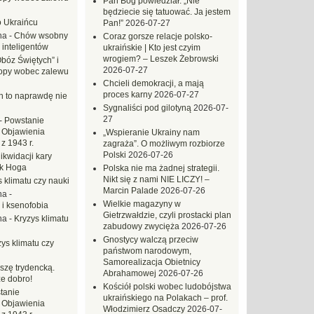
Pan Bóg powiedział: „Nie
będziecie się tatuować. Ja jestem
o Ukraińcu
Pan!”
2026-07-27
na
-
Chów wsobny
Coraz gorsze relacje polsko-
 inteligentów
ukraińskie | Kto jest czyim
wrogiem? – Leszek Żebrowski
Obóz Świętych” i
2026-07-27
opy wobec zalewu
Chcieli demokracji, a mają
proces karny
2026-07-27
ch to naprawdę nie
Sygnaliści pod gilotyną
2026-07-
27
-
Powstanie
 Objawienia
„Wspieranie Ukrainy nam
z 1943 r.
zagraża”. O możliwym rozbiorze
Polski
2026-07-26
likwidacji kary
ek Hoga
Polska nie ma żadnej strategii.
Nikt się z nami NIE LICZY! –
 klimatu czy nauki
Marcin Palade
2026-07-26
na
-
Wielkie magazyny w
 i ksenofobia
Gietrzwałdzie, czyli prostacki plan
na
-
Kryzys klimatu
zabudowy zwycięża
2026-07-26
Gnostycy walczą przeciw
ys klimatu czy
państwom narodowym,
Samorealizacja Obietnicy
szę trydencką.
Abrahamowej
2026-07-26
e dobro!
Kościół polski wobec ludobójstwa
tanie
ukraińskiego na Polakach – prof.
 Objawienia
Włodzimierz Osadczy
2026-07-