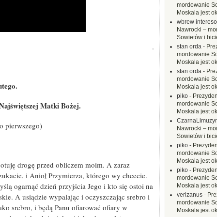
mordowanie Sow
Moskala jest o
wbrew interes
Nawrocki – mo
Sowietów i bici
.
stan orda
-
Pre
mordowanie Sow
Moskala jest o
stan orda
-
Pre
mordowanie Sow
utego.
Moskala jest o
piko
-
Prezyden
Najświętszej Matki Bożej.
mordowanie Sow
Moskala jest o
CzarnaLimuzy
o pierwszego)
Nawrocki – mo
Sowietów i bici
piko
-
Prezyden
mordowanie Sow
Moskala jest o
otuję drogę przed obliczem moim. A zaraz
piko
-
Prezyden
ukacie, i Anioł Przymierza, którego wy chcecie.
mordowanie Sow
lą ogarnąć dzień przyjścia Jego i kto się ostoi na
Moskala jest o
verizanus
-
Pre
skie. A usiądzie wypalając i oczyszczając srebro i
mordowanie Sow
ako srebro, i będą Panu ofiarować ofiary w
Moskala jest o