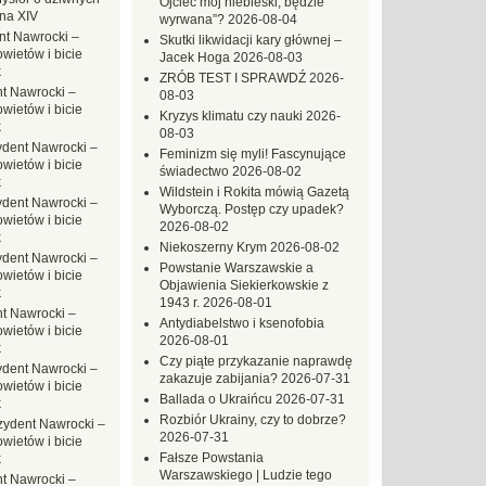
Ojciec mój niebieski, będzie
na XIV
wyrwana”?
2026-08-04
nt Nawrocki –
Skutki likwidacji kary głównej –
ietów i bicie
Jacek Hoga
2026-08-03
k
ZRÓB TEST I SPRAWDŹ
2026-
t Nawrocki –
08-03
ietów i bicie
Kryzys klimatu czy nauki
2026-
k
08-03
ydent Nawrocki –
Feminizm się myli! Fascynujące
ietów i bicie
świadectwo
2026-08-02
k
Wildstein i Rokita mówią Gazetą
ydent Nawrocki –
Wyborczą. Postęp czy upadek?
ietów i bicie
2026-08-02
k
Niekoszerny Krym
2026-08-02
ydent Nawrocki –
Powstanie Warszawskie a
ietów i bicie
Objawienia Siekierkowskie z
k
1943 r.
2026-08-01
t Nawrocki –
Antydiabelstwo i ksenofobia
ietów i bicie
2026-08-01
k
Czy piąte przykazanie naprawdę
ydent Nawrocki –
zakazuje zabijania?
2026-07-31
ietów i bicie
Ballada o Ukraińcu
2026-07-31
k
Rozbiór Ukrainy, czy to dobrze?
zydent Nawrocki –
2026-07-31
ietów i bicie
Fałsze Powstania
k
Warszawskiego | Ludzie tego
t Nawrocki –