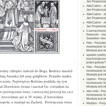
Jan Pospieszal
AlterCabrio
-
J
Jan Pospieszal
AlterCabrio
-
J
Jan Pospieszal
AlterCabrio
-
J
Jan Pospieszal
CzarnaLimuzy
Nawrocki – mo
Sowietów i bici
Piko
-
Prezyden
mordowanie Sow
Moskala jest o
upadek cywiliza
psychologiczna
.
jesteś gotowy?
Piko
-
Prezyden
odny chłopiec należał do Boga. Rodzice musieli
mordowanie Sow
Moskala jest o
fiarę baranka lub parę gołąbków. Ponadto matka,
zapinio
-
Prezy
szczenia. Najświętsza Rodzina poddała się tym
mordowanie Sow
ł Zbawiciela świata i nazwał Go «światłem na
Moskala jest o
 poświęcenia świec i uroczystej procesji ku czci
stan orda
-
Pre
mordowanie Sow
w Jerozolimie już w IV wieku. Z Jerozolimy
Moskala jest o
nopola, a stamtąd na Zachód. Poświęcenie świec
Nietytus
-
Prez