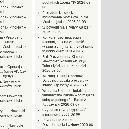
ski
poglądach Leona XIV
2026-08-
ednak Pinokio? –
08
ski
Prezydent Nawrocki –
ednak Pinokio? –
mordowanie Sowietów i bicie
ski
Moskala jest ok
2026-08-08
ednak Pinokio? –
“Z powodu małej wiary waszej”
ski
2026-08-08
na
-
Prezydent
Konkurencja, nieuczciwa
rdowanie
reklama, atak na własność,
e Moskala jest ok
wrogie przejęcia, chory człowiek
to dobry klient
2026-08-07
t Nawrocki –
ietów i bicie
Rok Prezydentury. Kim jest
k
Nawrocki? Rozłam PiS czyli
Talmudyści kontra Kabaliści
cji
-
Operacja
2026-08-07
 „Rogue AI”. Czy
 – dyptyk
Wczoraj ulicami Czechowic-
Dziedzic przeszła procesja w
t Nawrocki –
intencji Ojczyzny
2026-08-07
ietów i bicie
k
Wojna na Ukrainie, judaizm
talmudyczny, kabała – co mają ze
dent Nawrocki –
sobą wspólnego? – Bartosz
ietów i bicie
Kopczyński
2026-08-07
k
Czy Biblia każe przyjmować
zydent Nawrocki –
migrantów?
2026-08-06
ietów i bicie
k
Pożegnanie z III RP
Dezinformacja i wybory
2026-08-
ydent Nawrocki –