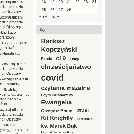
18
19
20
21
22
23
24
czoraj ulicami
dzic przeszła
25
26
27
28
ncji Ojczyzny
« sty
mar »
czoraj ulicami
dzic przeszła
ncji Ojczyzny
Tagi
iblia każe
grantów?
Bartosz
-
Czy Biblia każe
grantów?
Kopczyński
s klimatu czy
c19
Bestia
Chiny
-
Wczoraj ulicami
chrześcijaństwo
dzic przeszła
ncji Ojczyzny
covid
-
Pożegnanie z III
ja i wybory
czytania mszalne
 Ukrainie,
yczny, kabała – co
Edyta Paradowska
wspólnego? –
Ewangelia
ński
czoraj ulicami
Izrael
Grzegorz Braun
dzic przeszła
Kit Knightly
komunizm
ncji Ojczyzny
a Ukrainie,
ks. Marek Bąk
yczny, kabała – co
ks prof Tadeusz Guz