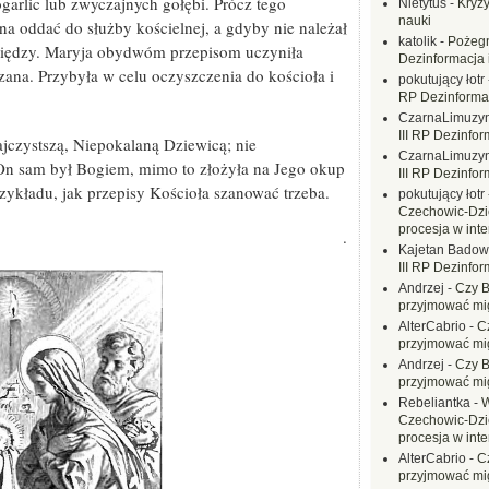
garlic lub zwyczajnych gołębi. Prócz tego
Nietytus
-
Kryzy
nauki
a oddać do służby kościelnej, a gdyby nie należał
katolik
-
Pożegn
niędzy. Maryja obydwóm przepisom uczyniła
Dezinformacja 
zana. Przybyła w celu oczyszczenia do kościoła i
pokutujący łotr
RP Dezinformac
CzarnaLimuzy
III RP Dezinfor
jczystszą, Niepokalaną Dziewicą; nie
CzarnaLimuzy
On sam był Bogiem, mimo to złożyła na Jego okup
III RP Dezinfor
rzykładu, jak przepisy Kościoła szanować trzeba.
pokutujący łotr
Czechowic-Dzie
procesja w inte
.
Kajetan Badow
III RP Dezinfor
Andrzej
-
Czy B
przyjmować mi
AlterCabrio
-
C
przyjmować mi
Andrzej
-
Czy B
przyjmować mi
Rebeliantka
-
W
Czechowic-Dzie
procesja w inte
AlterCabrio
-
C
przyjmować mi