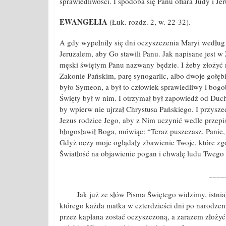
sprawiedliwości. I spodoba się Panu ofiara Judy i Je
EWANGELIA
(Łuk. rozdz. 2, w. 22-32).
A gdy wypełniły się dni oczyszczenia Maryi według
Jeruzalem, aby Go stawili Panu. Jak napisane jest 
męski świętym Panu nazwany będzie. I żeby złożyć n
Zakonie Pańskim, parę synogarlic, albo dwoje gołęb
było Symeon, a był to człowiek sprawiedliwy i bogo
Święty był w nim. I otrzymał był zapowiedź od Duch
by wpierw nie ujrzał Chrystusa Pańskiego. I przysze
Jezus rodzice Jego, aby z Nim uczynić wedle przepis
błogosławił Boga, mówiąc: “Teraz puszczasz, Panie
Gdyż oczy moje oglądały zbawienie Twoje, które zg
Światłość na objawienie pogan i chwałę ludu Twego 
____
Jak już ze słów Pisma Świętego widzimy, istnia
którego każda matka w czterdzieści dni po narodzeni
przez kapłana zostać oczyszczoną, a zarazem złożyć 