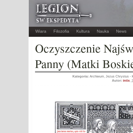
Wiara
Filozofia
Kultura
Nauka
News
Oczyszczenie Najśw
Panny (Matki Boski
Kategoria:
Archiwum
,
Jezus Chrystus - K
Autor:
intix
,
2