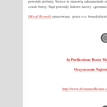
powstało później. Świece te stanowią sakramentale r
czasie burzy. Stąd powstały ludowe nazwy «gromnic
[
Mszał Rzymski
opracowany przez o.o. benedyktynó
In Purificatione Beatæ Mar
Oczyszczenie Najświ
http://www.divinumofficium.c