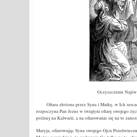
Oczyszczenie Najświ
Ofiara złożona przez Syna i Matkę, w Ich sercac
rozpoczyna Pan Jezus w świątyni ofiarę swojego życ
później na Kalwarii, a na ofiarowanie się na to zan
Maryja, ofiarowując Syna swojego Ojcu Przedwiecz
Można powiedzieć, że wykupuje Go tylko na to, ab