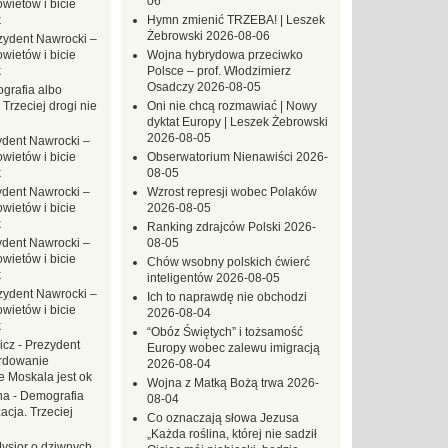
06
ietów i bicie
k
Hymn zmienić TRZEBA! | Leszek
Żebrowski
2026-08-06
zydent Nawrocki –
ietów i bicie
Wojna hybrydowa przeciwko
k
Polsce – prof. Włodzimierz
Osadczy
2026-08-05
grafia albo
 Trzeciej drogi nie
Oni nie chcą rozmawiać | Nowy
dyktat Europy | Leszek Żebrowski
2026-08-05
ydent Nawrocki –
ietów i bicie
Obserwatorium Nienawiści
2026-
k
08-05
ydent Nawrocki –
Wzrost represji wobec Polaków
ietów i bicie
2026-08-05
k
Ranking zdrajców Polski
2026-
ydent Nawrocki –
08-05
ietów i bicie
Chów wsobny polskich ćwierć
k
inteligentów
2026-08-05
zydent Nawrocki –
Ich to naprawdę nie obchodzi
ietów i bicie
2026-08-04
k
“Obóz Świętych” i tożsamość
icz
-
Prezydent
Europy wobec zalewu imigracją
rdowanie
2026-08-04
e Moskala jest ok
Wojna z Matką Bożą trwa
2026-
na
-
Demografia
08-04
acja. Trzeciej
Co oznaczają słowa Jezusa
„Każda roślina, której nie sadził
ysior o dziwnych