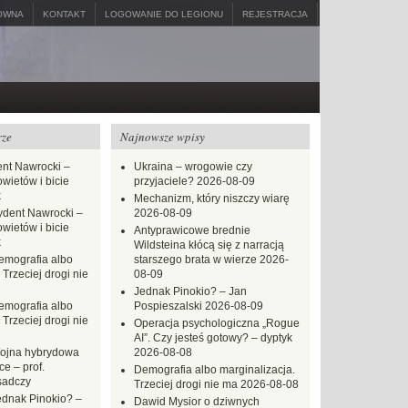
ÓWNA
KONTAKT
LOGOWANIE DO LEGIONU
REJESTRACJA
rze
Najnowsze wpisy
nt Nawrocki –
Ukraina – wrogowie czy
ietów i bicie
przyjaciele?
2026-08-09
k
Mechanizm, który niszczy wiarę
ydent Nawrocki –
2026-08-09
ietów i bicie
Antyprawicowe brednie
k
Wildsteina kłócą się z narracją
emografia albo
starszego brata w wierze
2026-
 Trzeciej drogi nie
08-09
Jednak Pinokio? – Jan
emografia albo
Pospieszalski
2026-08-09
 Trzeciej drogi nie
Operacja psychologiczna „Rogue
AI”. Czy jesteś gotowy? – dyptyk
ojna hybrydowa
2026-08-08
e – prof.
Demografia albo marginalizacja.
sadczy
Trzeciej drogi nie ma
2026-08-08
ednak Pinokio? –
Dawid Mysior o dziwnych