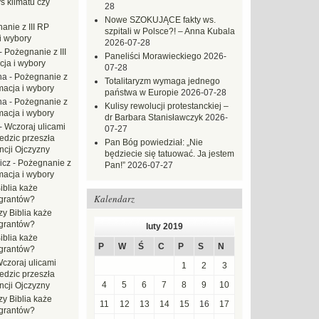
s klimatu czy
28
Nowe SZOKUJĄCE fakty ws.
anie z III RP
szpitali w Polsce?! – Anna Kubala
i wybory
2026-07-28
-
Pożegnanie z III
Paneliści Morawieckiego
2026-
ja i wybory
07-28
na
-
Pożegnanie z
Totalitaryzm wymaga jednego
macja i wybory
państwa w Europie
2026-07-28
na
-
Pożegnanie z
Kulisy rewolucji protestanckiej –
macja i wybory
dr Barbara Stanisławczyk
2026-
-
Wczoraj ulicami
07-27
dzic przeszła
Pan Bóg powiedział: „Nie
ncji Ojczyzny
będziecie się tatuować. Ja jestem
icz
-
Pożegnanie z
Pan!”
2026-07-27
macja i wybory
iblia każe
Kalendarz
grantów?
zy Biblia każe
grantów?
luty 2019
iblia każe
P
W
Ś
C
P
S
N
grantów?
czoraj ulicami
1
2
3
dzic przeszła
4
5
6
7
8
9
10
ncji Ojczyzny
zy Biblia każe
11
12
13
14
15
16
17
grantów?