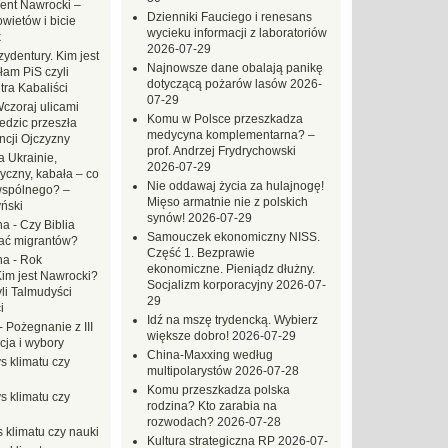
ent Nawrocki –
Dzienniki Fauciego i renesans
ietów i bicie
wycieku informacji z laboratoriów
k
2026-07-29
ydentury. Kim jest
Najnowsze dane obalają panikę
am PiS czyli
dotyczącą pożarów lasów
2026-
tra Kabaliści
07-29
czoraj ulicami
Komu w Polsce przeszkadza
dzic przeszła
medycyna komplementarna? –
ncji Ojczyzny
prof. Andrzej Frydrychowski
 Ukrainie,
2026-07-29
yczny, kabała – co
Nie oddawaj życia za hulajnogę!
wspólnego? –
Mięso armatnie nie z polskich
ński
synów!
2026-07-29
na
-
Czy Biblia
Samouczek ekonomiczny NISS.
ać migrantów?
Część 1. Bezprawie
na
-
Rok
ekonomiczne. Pieniądz dłużny.
Kim jest Nawrocki?
Socjalizm korporacyjny
2026-07-
li Talmudyści
29
i
Idź na mszę trydencką. Wybierz
-
Pożegnanie z III
większe dobro!
2026-07-29
ja i wybory
China-Maxxing według
s klimatu czy
multipolarystów
2026-07-28
Komu przeszkadza polska
s klimatu czy
rodzina? Kto zarabia na
rozwodach?
2026-07-28
 klimatu czy nauki
Kultura strategiczna RP
2026-07-