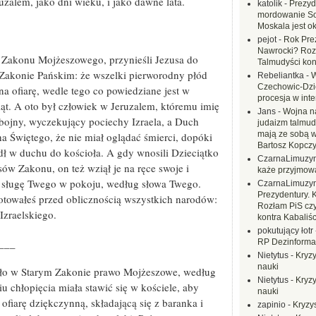
ruzalem, jako dni wieku, i jako dawne lata.
katolik
-
Prezyd
mordowanie Sow
Moskala jest o
pejot
-
Rok Prez
Nawrocki? Rozł
 Zakonu Mojżeszowego, przynieśli Jezusa do
Talmudyści kon
w Zakonie Pańskim: że wszelki pierworodny płód
Rebeliantka
-
W
Czechowic-Dzie
a ofiarę, wedle tego co powiedziane jest w
procesja w inte
iąt. A oto był człowiek w Jeruzalem, któremu imię
Jans
-
Wojna na
bojny, wyczekujący pociechy Izraela, a Duch
judaizm talmud
mają ze sobą 
a Świętego, że nie miał oglądać śmierci, dopóki
Bartosz Kopczy
dł w duchu do kościoła. A gdy wnosili Dzieciątko
CzarnaLimuzy
ów Zakonu, on też wziął je na ręce swoje i
każe przyjmow
, sługę Twego w pokoju, według słowa Twego.
CzarnaLimuzy
Prezydentury. 
otowałeś przed oblicznością wszystkich narodów:
Rozłam PiS czy
Izraelskiego.
kontra Kabaliśc
pokutujący łotr
___
RP Dezinformac
Nietytus
-
Kryzy
nauki
ło w Starym Zakonie prawo Mojżeszowe, według
Nietytus
-
Kryzy
u chłopięcia miała stawić się w kościele, aby
nauki
ofiarę dziękczynną, składającą się z baranka i
zapinio
-
Kryzys