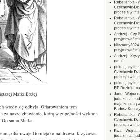
Rebeliantka
-
W
Czechowic-Dzie
procesja w inte
Rebeliantka
-
W
Czechowic-Dzie
procesja w inte
Andrzej
-
Czy B
przyjmować mi
Nieznany2024
przyjmować mi
Andrzej
-
Kryzy
nauki
pokutujący łotr
Czechowic-Dzie
procesja w inte
pokutujący łotr
RP Dezinformac
ętszej Matki Bożej
Jans
-
Wojna na
judaizm talmud
mają ze sobą 
h wtedy się odbyła. Ofiarowaniem tym
Bartosz Kopczy
ia za nasze zbawienie, którą w zupełności wykona
Rebeliantka
-
W
osi Go sama Matka.
Czechowic-Dzie
procesja w inte
Kwal
-
Wojna n
nemu, ofiarowuje Go niejako na drzewo krzyżowe.
judaizm talmud
y Go wychować i uczynić zdolnym do tego