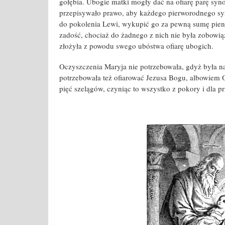
gołębia. Ubogie matki mogły dać na ofiarę parę syno
przepisywało prawo, aby każdego pierworodnego syn
do pokolenia Lewi, wykupić go za pewną sumę pie
zadość, chociaż do żadnego z nich nie była zobowią
złożyła z powodu swego ubóstwa ofiarę ubogich.
Oczyszczenia Maryja nie potrzebowała, gdyż była na
potrzebowała też ofiarować Jezusa Bogu, albowiem 
pięć szelągów, czyniąc to wszystko z pokory i dla p