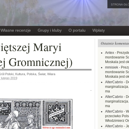
STRONA GŁ
Własne recenzje
Grupy i kluby
O portalu
Wpłaty
iętszej Maryi
Ostatnie komenta
Antex
-
Prezyde
ej Gromnicznej)
mordowanie Sow
Moskala jest o
mmisiek
-
Prez
mordowanie Sow
ról Polski
,
Kultura
,
Polska
,
Świat
,
Wiara
Moskala jest o
 lutego 2019
AlterCabrio
-
D
marginalizacja.
.
ma
AlterCabrio
-
D
marginalizacja.
ma
AlterCabrio
-
W
przeciwko Polsc
Włodzimierz O
AlterCabrio
-
J