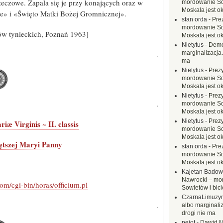
zeczowe. Zapala się je przy konających oraz w
mordowanie Sow
Moskala jest o
e» i «Święto Matki Bożej Gromnicznej».
stan orda
-
Pre
mordowanie Sow
w tynieckich, Poznań 1963]
Moskala jest o
Nietytus
-
Demo
.
marginalizacja.
ma
Nietytus
-
Prez
mordowanie Sow
Moskala jest o
Nietytus
-
Prez
.
mordowanie Sow
Moskala jest o
Nietytus
-
Prez
iæ Virginis ~ II. classis
mordowanie Sow
Moskala jest o
ętszej Maryi Panny
stan orda
-
Pre
mordowanie Sow
Moskala jest o
Kajetan Badow
Nawrocki – mo
om/cgi-bin/horas/officium.pl
Sowietów i bici
CzarnaLimuzy
.
albo marginaliz
drogi nie ma
pejot
-
Dawid M