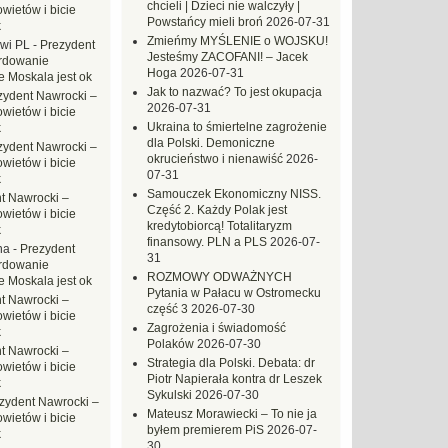
chcieli | Dzieci nie walczyły |
ietów i bicie
Powstańcy mieli broń
2026-07-31
k
Zmieńmy MYŚLENIE o WOJSKU!
owi PL
-
Prezydent
Jesteśmy ZACOFANI! – Jacek
rdowanie
Hoga
2026-07-31
e Moskala jest ok
Jak to nazwać? To jest okupacja
zydent Nawrocki –
2026-07-31
ietów i bicie
Ukraina to śmiertelne zagrożenie
k
dla Polski. Demoniczne
zydent Nawrocki –
okrucieństwo i nienawiść
2026-
ietów i bicie
07-31
k
Samouczek Ekonomiczny NISS.
t Nawrocki –
Część 2. Każdy Polak jest
ietów i bicie
kredytobiorcą! Totalitaryzm
k
finansowy. PLN a PLS
2026-07-
na
-
Prezydent
31
rdowanie
ROZMOWY ODWAŻNYCH
e Moskala jest ok
Pytania w Pałacu w Ostromecku
t Nawrocki –
część 3
2026-07-30
ietów i bicie
Zagrożenia i świadomość
k
Polaków
2026-07-30
t Nawrocki –
Strategia dla Polski. Debata: dr
ietów i bicie
Piotr Napierała kontra dr Leszek
k
Sykulski
2026-07-30
zydent Nawrocki –
Mateusz Morawiecki – To nie ja
ietów i bicie
byłem premierem PiS
2026-07-
k
30