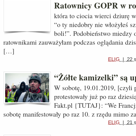
Ratownicy GOPR w roli
która to ciocia wierci dziurę 
“o ty niedobry nie włożyłeś sza
boli!”. Podobieństwo miedzy o
ratownikami zauważyłam podczas oglądania dzis
[…]
ELIG
|
22 
“Żółte kamizelki” są u
W sobotę, 19.01.2019, [czyli 
protestowały już po raz dziesi
Fakt.pl {TUTAJ}: “We Francji
sobotę manifestowały po raz 10. z rzędu mimo z
ELIG
|
21 