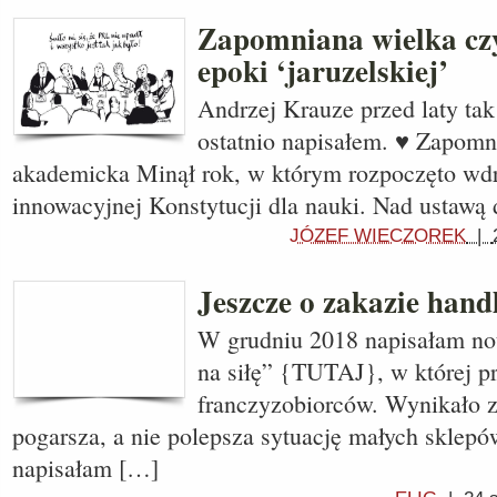
Zapomniana wielka cz
epoki ‘jaruzelskiej’
Andrzej Krauze przed laty tak 
ostatnio napisałem. ♥ Zapomn
akademicka Minął rok, w którym rozpoczęto wdr
innowacyjnej Konstytucji dla nauki. Nad ustaw
JÓZEF WIECZOREK
|
Jeszcze o zakazie hand
W grudniu 2018 napisałam no
na siłę” {TUTAJ}, w której p
franczyzobiorców. Wynikało z 
pogarsza, a nie polepsza sytuację małych sklepó
napisałam […]