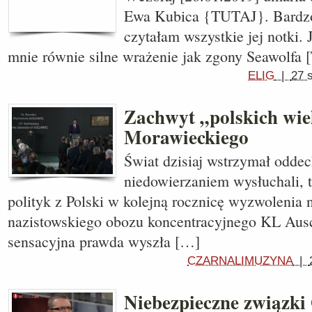
Ewa Kubica {TUTAJ}. Bardzo 
czytałam wszystkie jej notki. 
mnie równie silne wrażenie jak zgony Seawolfa
ELIG
|
27 
Zachwyt „polskich wi
Morawieckiego
Świat dzisiaj wstrzymał odde
niedowierzaniem wysłuchali, 
polityk z Polski w kolejną rocznicę wyzwolenia 
nazistowskiego obozu koncentracyjnego KL Ausc
sensacyjna prawda wyszła […]
CZARNALIMUZYNA
|
Niebezpieczne związki