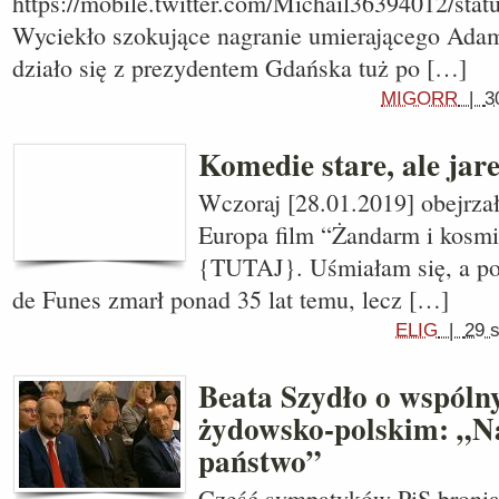
https://mobile.twitter.com/Michail36394012/st
Wyciekło szokujące nagranie umierającego Ada
działo się z prezydentem Gdańska tuż po […]
MIGORR
|
3
Komedie stare, ale jar
Wczoraj [28.01.2019] obejrza
Europa film “Żandarm i kosmi
{TUTAJ}. Uśmiałam się, a p
de Funes zmarł ponad 35 lat temu, lecz […]
ELIG
|
29 
Beata Szydło o wspóln
żydowsko-polskim: „N
państwo”
Część sympatyków PiS bronią