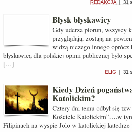
REDAKCJA
|
31 
Błysk błyskawicy
Gdy uderza piorun, wszyscy k
przyglądają, zostają na pewien
widzą niczego innego oprócz 
błyskawicą dla polskiej opinii publicznej było s
[…]
ELIG
|
31 
Kiedy Dzień pogaństwa
Katolickim?
Cztery dni temu odbył się tz
Kościele Katolickim”….w ty
Filipinach na wyspie Jolo w katolickiej katedr