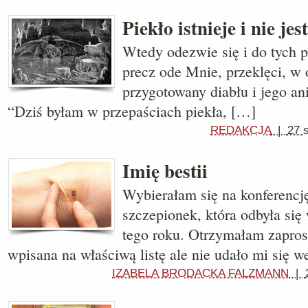
Piekło istnieje i nie jes
Wtedy odezwie się i do tych po
precz ode Mnie, przeklęci, w 
przygotowany diabłu i jego an
“Dziś byłam w przepaściach piekła, […]
REDAKCJA
|
27 
Imię bestii
Wybierałam się na konferencj
szczepionek, która odbyła się
tego roku. Otrzymałam zapros
wpisana na właściwą listę ale nie udało mi się 
IZABELA BRODACKA FALZMANN
|