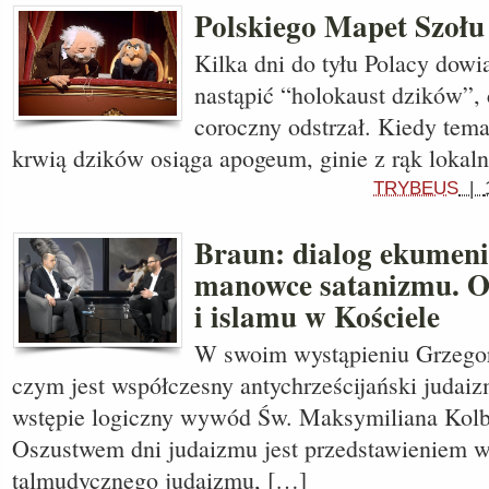
Polskiego Mapet Szołu
Kilka dni do tyłu Polacy dowi
nastąpić “holokaust dzików”,
coroczny odstrzał. Kiedy tem
krwią dzików osiąga apogeum, ginie z rąk lokal
TRYBEUS
|
Braun: dialog ekumeni
manowce satanizmu. O
i islamu w Kościele
W swoim wystąpieniu Grzego
czym jest współczesny antychrześcijański judai
wstępie logiczny wywód Św. Maksymiliana Kolb
Oszustwem dni judaizmu jest przedstawieniem 
talmudycznego judaizmu, […]