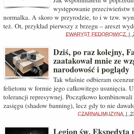
występowanie przeciwieństw t
normalka. A skoro w przyrodzie, to i w tzw. wy
też. Ot, przykład pierwszy z brzegu – areszt w
EWARYST FEDOROWICZ
|
Dziś, po raz kolejny, 
zaatakował mnie ze wz
narodowość i poglądy
Tak właśnie odbieram ocenzu
felietonu w formie jego całkowitego usunięcia. 
tolerancji represywnej. Początkowo kombinowali
zasięgu (shadow banning), lecz gdy to nie dawał
CZARNALIMUZYNA
|
2
Legion św. Ekspedyta 