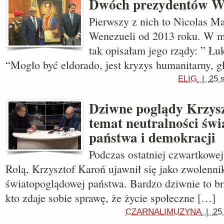
Dwóch prezydentów We
Pierwszy z nich to Nicolas M
Wenezueli od 2013 roku. W 
tak opisałam jego rządy: ” Łu
“Mogło być eldorado, jest kryzys humanitarny, g
ELIG
|
25 
Dziwne poglądy Krzys
temat neutralności św
państwa i demokracji
Podczas ostatniej czwartkow
Rolą, Krzysztof Karoń ujawnił się jako zwolenni
światopoglądowej państwa. Bardzo dziwnie to b
kto zdaje sobie sprawę, że życie społeczne […]
CZARNALIMUZYNA
|
25