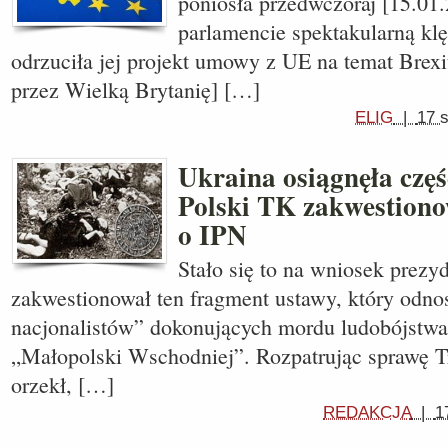
poniosła przedwczoraj [15.01
parlamencie spektakularną kl
odrzuciła jej projekt umowy z UE na temat Brex
przez Wielką Brytanię] […]
ELIG
|
17 
Ukraina osiągnęła częś
Polski TK zakwestiono
o IPN
Stało się to na wniosek prezy
zakwestionował ten fragment ustawy, który odnos
nacjonalistów” dokonujących mordu ludobójstwa
„Małopolski Wschodniej”. Rozpatrując sprawę T
orzekł, […]
REDAKCJA
|
1