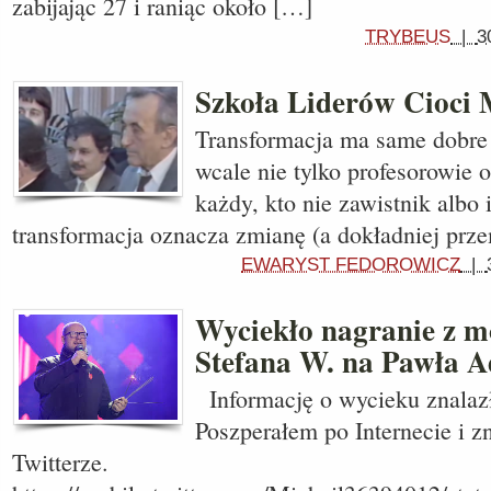
zabijając 27 i raniąc około […]
TRYBEUS
|
3
Szkoła Liderów Cioci
Transformacja ma same dobre 
wcale nie tylko profesorowie o
każdy, kto nie zawistnik albo 
transformacja oznacza zmianę (a dokładniej prze
EWARYST FEDOROWICZ
|
Wyciekło nagranie z 
Stefana W. na Pawła 
Informację o wycieku znalazł
Poszperałem po Internecie i z
Twitterze.