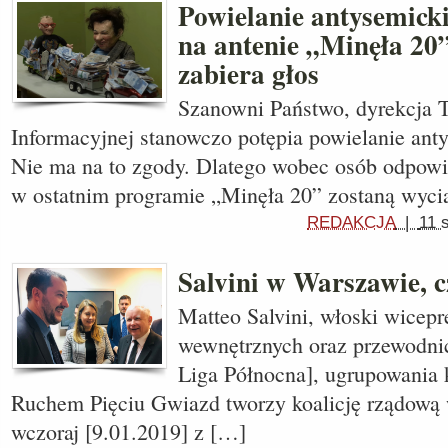
Powielanie antysemick
na antenie „Minęła 20
zabiera głos
Szanowni Państwo, dyrekcja T
Informacyjnej stanowczo potępia powielanie ant
Nie ma na to zgody. Dlatego wobec osób odpowi
w ostatnim programie „Minęła 20” zostaną wyci
REDAKCJA
|
11 
Salvini w Warszawie, c
Matteo Salvini, włoski wicepr
wewnętrznych oraz przewodni
Liga Północna], ugrupowania 
Ruchem Pięciu Gwiazd tworzy koalicję rządową
wczoraj [9.01.2019] z […]