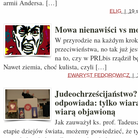
armii Andersa. […]
ELIG
|
19 
Mowa nienawiści vs m
W przyrodzie na każdym kro
przeciwieństwa, no tak już jes
na to, czy w PRLbis rządził 
Nawet ziemia, choć kulista, czyli […]
EWARYST FEDOROWICZ
|
Judeochrześcijaństwo?
odpowiada: tylko wiara
wiarą objawioną
Jak zauważył ks. prof. Tadeus
etapie dziejów świata, możemy powiedzieć, że t