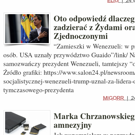
ELIG
|
24 
Oto odpowiedź dlaczeg
zadzierać z Żydami or
Zjednoczonymi
“Zamieszki w Wenezueli: w pr
osób. USA uznały przywództwo Guaido”/link/ Na
samozwańczy prezydent Wenezueli, tamtejszy “o
Źródło grafiki: https://www.salon24.pl/newsroo
socjalistycznej-wenezueli-trump-uznal-za-lidera-
tymczasowego-prezydenta
MIGORR
|
2
Marka Chrzanowskiego
amnezyjny
Jak wspomniałem w poprzedni