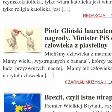
rzymskokatolicka, tylko wiara katolicka jest wi
tylko religia katolicka jest […]
REDAKCJA
|
Piotr Gliński laureate
nagrody. Minister PiS 
człowieka z plasteliny
Mieliśmy człowieka z marmuru
Mamy wielu „wystruganych z banana”, którzy uch
ludzi przyzwoitych inaczej. Mamy też człowieka 
na tytuł człowieka […]
CZARNALIMUZYNA
|
1
Brexit, czyli istne utra
Premier Wielkiej Brytanii, cz