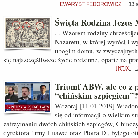
EWARYST FEDOROWICZ
|
13 
Święta Rodzina Jezus 
. . Wzorem rodziny chrześcija
Nazaretu, w której wyrósł i w
ubogim domu, w zwyczajnych 
się najszczęśliwsze życie rodzinne, oparte na pr
INTIX
|
Triumf ABW, ale co z
“chińskim szpiegiem”
Wczoraj [11.01.2019] Wiado
się od informacji o wielkim s
zatrzymaniu dwóch chińskich szpiegów, Chińczy
dyrektora firmy Huawei oraz Piotra.D., byłego o