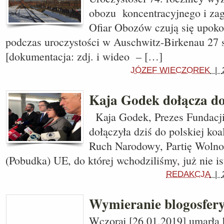
obozu koncentracyjnego i zag
Ofiar Obozów czują się upok
podczas uroczystości w Auschwitz-Birkenau 27 s
[dokumentacja: zdj. i wideo – […]
JÓZEF WIECZOREK
|
Kaja Godek dołącza do 
Kaja Godek, Prezes Fundacji
dołączyła dziś do polskiej koa
Ruch Narodowy, Partię Wolno
(Pobudka) UE, do której wchodziliśmy, już nie i
REDAKCJA
|
Wymieranie blogosfer
Wczoraj [26.01.2019] umarła b