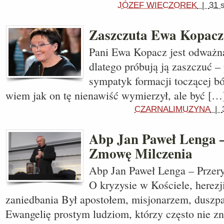
JÓZEF WIECZOREK
|
31 
Zaszczuta Ewa Kopac
Pani Ewa Kopacz jest odważną
dlatego próbują ją zaszczuć –
sympatyk formacji toczącej bó
wiem jak on tę nienawiść wymierzył, ale być […
CZARNALIMUZYNA
|
Abp Jan Paweł Lenga 
Zmowę Milczenia
Abp Jan Paweł Lenga – Prze
O kryzysie w Kościele, herezji
zaniedbania Był apostołem, misjonarzem, duszpa
Ewangelię prostym ludziom, którzy często nie zn