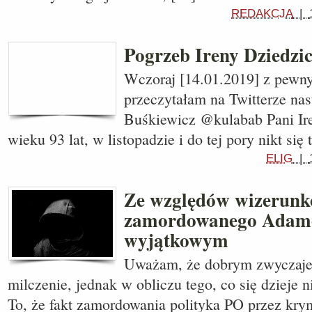
REDAKCJA
|
Pogrzeb Ireny Dziedzi
Wczoraj [14.01.2019] z pew
przeczytałam na Twitterze nas
Buśkiewicz‏ @kulabab Pani Irena Dziedzic zmarła w
wieku 93 lat, w listopadzie i do tej pory nikt si
ELIG
|
Ze względów wizerunko
zamordowanego Adamo
wyjątkowym
Uważam, że dobrym zwyczajem
milczenie, jednak w obliczu tego, co się dzieje 
To, że fakt zamordowania polityka PO przez krym