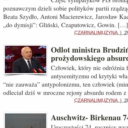
poznawczym dzieli sobie polityków partii rządzą
Beata Szydło, Antoni Macierewicz, Jarosław Kac
„do dymisji”: Gliński, Czaputowicz, Gowin. […]
CZARNALIMUZYNA
|
2
Odlot ministra Brudzi
prożydowskiego absur
Człowiek, który nie odróżnia
antysemityzmu od krytyki włas
“nie zauważa” antypolonizmu, ten człowiek (min
odleciał dziś w mroczne rejony absurdu rodem z
CZARNALIMUZYNA
|
2
Auschwitz- Birkenau 74
Uroczystości 74. rocznicy w