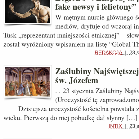
fake newsy i felietony”
W mętnym nurcie głównego ś
mediów, dryfuje od wczoraj i
Tusk „reprezentant mniejszości etnicznej” – sło
został wyróżniony wpisaniem na listę “Global T
REDAKCJA
|
23 
Zaślubiny Najświętsze
św. Józefem
. . 23 stycznia Zaślubiny Naj
(Uroczystość tę zaprowadzon
Dzisiejsza uroczystość kościelna powstała z
wieku. Pierwszą do niej pobudkę dał słynny […]
INTIX
|
23 