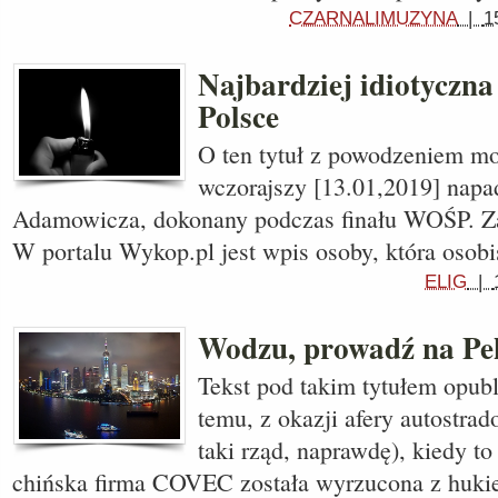
CZARNALIMUZYNA
|
1
Najbardziej idiotyczna
Polsce
O ten tytuł z powodzeniem mo
wczorajszy [13.01,2019] nap
Adamowicza, dokonany podczas finału WOŚP. Za
W portalu Wykop.pl jest wpis osoby, która osob
ELIG
|
Wodzu, prowadź na Pe
Tekst pod takim tytułem opub
temu, z okazji afery autostrad
taki rząd, naprawdę), kiedy t
chińska firma COVEC została wyrzucona z huk