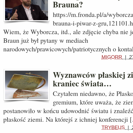
Brauna?
https://m.fronda.pl/a/wyborcz
brauna-i-piwar-z-gru,121101.
Wiem, że Wyborcza, itd., ale zdjęcie chyba nie
Braun już był pytany w mediach
narodowych/prawicowych/patriotycznych o kont
MIGORR
|
2
Wyznawców płaskiej zi
kraniec świata…
Czytałem niedawno, że Płasko
gremium, które uważa, że ziem
postanowiło w końcu udowodnić światu i znaleźć
płaskość ziemi. Na którejś z ichniej konferencji 
TRYBEUS
|