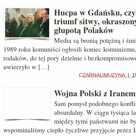
Hucpa w Gdańsku, czyl
triumf sitwy, okraszon
głupotą Polaków
Media są bronią potężną i śm
1989 roku komuniści ogłosili koniec komunizmu,
rodaków, do tej pory dzielnie i bezkompromiso
uwierzyło w […]
CZARNALIMUZYNA
|
1
Wojna Polski z Irane
Sam pomysł podobnego konfli
absurdalny. W ciągu tysiąca l
między tymi państwami nie był
wspominaliśmy ciepło życzliwe przyjęcie przez