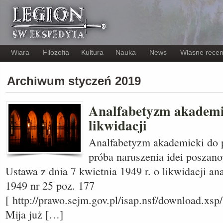
Wiara
Filozofia
Kultura
Nauka
News
Własne recen
Archiwum styczeń 2019
Analfabetyzm akademic
likwidacji
Analfabetyzm akademicki do pi
próba naruszenia idei poszan
Ustawa z dnia 7 kwietnia 1949 r. o likwidacji a
1949 nr 25 poz. 177
[ http://prawo.sejm.gov.pl/isap.nsf/download
Mija już […]