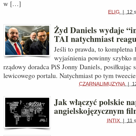
w […]
ELIG
|
12 
Żyd Daniels wydaje “in
TAI natychmiast reagu
Jeśli to prawda, to kompletna 
wyjaśnienia powinny szybko n
rządowy doradca PiS Jonny Daniels, posiłkując 
lewicowego portalu. Natychmiast po tym tweecie
CZARNALIMUZYNA
|
1
Jak włączyć polskie na
angielskojęzycznym fi
INTIX
|
11 