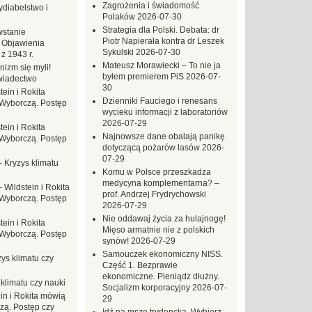
Zagrożenia i świadomość
ydiabelstwo i
Polaków
2026-07-30
Strategia dla Polski. Debata: dr
stanie
Piotr Napierała kontra dr Leszek
 Objawienia
Sykulski
2026-07-30
z 1943 r.
Mateusz Morawiecki – To nie ja
nizm się myli!
byłem premierem PiS
2026-07-
wiadectwo
30
tein i Rokita
Dzienniki Fauciego i renesans
Wyborczą. Postęp
wycieku informacji z laboratoriów
2026-07-29
tein i Rokita
Najnowsze dane obalają panikę
Wyborczą. Postęp
dotyczącą pożarów lasów
2026-
07-29
-
Kryzys klimatu
Komu w Polsce przeszkadza
medycyna komplementarna? –
-
Wildstein i Rokita
prof. Andrzej Frydrychowski
Wyborczą. Postęp
2026-07-29
Nie oddawaj życia za hulajnogę!
tein i Rokita
Mięso armatnie nie z polskich
Wyborczą. Postęp
synów!
2026-07-29
Samouczek ekonomiczny NISS.
ys klimatu czy
Część 1. Bezprawie
ekonomiczne. Pieniądz dłużny.
 klimatu czy nauki
Socjalizm korporacyjny
2026-07-
in i Rokita mówią
29
zą. Postęp czy