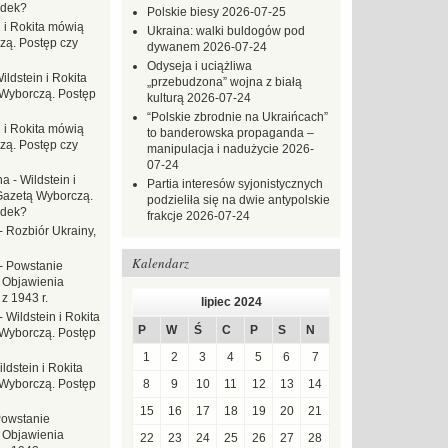
adek?
Polskie biesy
2026-07-25
n i Rokita mówią
Ukraina: walki buldogów pod
zą. Postęp czy
dywanem
2026-07-24
Odyseja i uciążliwa
ildstein i Rokita
„przebudzona” wojna z białą
Wyborczą. Postęp
kulturą
2026-07-24
“Polskie zbrodnie na Ukraińcach”
n i Rokita mówią
to banderowska propaganda –
zą. Postęp czy
manipulacja i nadużycie
2026-
07-24
na
-
Wildstein i
Partia interesów syjonistycznych
Gazetą Wyborczą.
podzieliła się na dwie antypolskie
adek?
frakcje
2026-07-24
-
Rozbiór Ukrainy,
Kalendarz
-
Powstanie
 Objawienia
z 1943 r.
lipiec 2024
-
Wildstein i Rokita
P
W
Ś
C
P
S
N
Wyborczą. Postęp
1
2
3
4
5
6
7
ldstein i Rokita
Wyborczą. Postęp
8
9
10
11
12
13
14
15
16
17
18
19
20
21
owstanie
 Objawienia
22
23
24
25
26
27
28