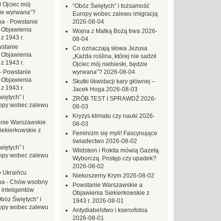
ł Ojciec mój
“Obóz Świętych” i tożsamość
zie wyrwana”?
Europy wobec zalewu imigracją
na
-
Powstanie
2026-08-04
 Objawienia
Wojna z Matką Bożą trwa
2026-
z 1943 r.
08-04
stanie
Co oznaczają słowa Jezusa
 Objawienia
„Każda roślina, której nie sadził
z 1943 r.
Ojciec mój niebieski, będzie
-
Powstanie
wyrwana”?
2026-08-04
 Objawienia
Skutki likwidacji kary głównej –
z 1943 r.
Jacek Hoga
2026-08-03
iętych” i
ZRÓB TEST I SPRAWDŹ
2026-
opy wobec zalewu
08-03
Kryzys klimatu czy nauki
2026-
nie Warszawskie
08-03
iekierkowskie z
Feminizm się myli! Fascynujące
świadectwo
2026-08-02
iętych” i
Wildstein i Rokita mówią Gazetą
opy wobec zalewu
Wyborczą. Postęp czy upadek?
2026-08-02
o Ukraińcu
Niekoszerny Krym
2026-08-02
na
-
Chów wsobny
Powstanie Warszawskie a
 inteligentów
Objawienia Siekierkowskie z
Obóz Świętych” i
1943 r.
2026-08-01
opy wobec zalewu
Antydiabelstwo i ksenofobia
2026-08-01