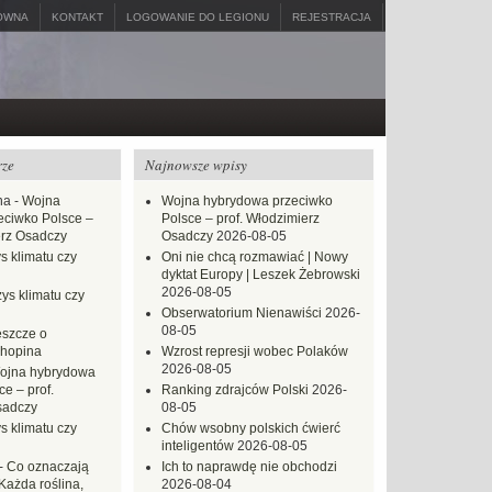
ÓWNA
KONTAKT
LOGOWANIE DO LEGIONU
REJESTRACJA
rze
Najnowsze wpisy
na
-
Wojna
Wojna hybrydowa przeciwko
eciwko Polsce –
Polsce – prof. Włodzimierz
erz Osadczy
Osadczy
2026-08-05
s klimatu czy
Oni nie chcą rozmawiać | Nowy
dyktat Europy | Leszek Żebrowski
2026-08-05
ys klimatu czy
Obserwatorium Nienawiści
2026-
08-05
eszcze o
hopina
Wzrost represji wobec Polaków
2026-08-05
ojna hybrydowa
e – prof.
Ranking zdrajców Polski
2026-
sadczy
08-05
s klimatu czy
Chów wsobny polskich ćwierć
inteligentów
2026-08-05
-
Co oznaczają
Ich to naprawdę nie obchodzi
Każda roślina,
2026-08-04