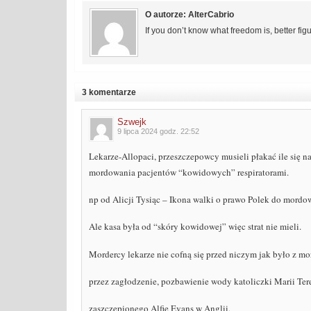
O autorze: AlterCabrio
If you don’t know what freedom is, better figu
3 komentarze
Szwejk
9 lipca 2024 godz. 22:52
Lekarze-Allopaci, przeszczepowcy musieli płakać ile się
mordowania pacjentów “kowidowych” respiratorami.
np od Alicji Tysiąc – Ikona walki o prawo Polek do mordow
Ale kasa była od “skóry kowidowej” więc strat nie mieli.
Mordercy lekarze nie cofną się przed niczym jak było z mo
przez zagłodzenie, pozbawienie wody katoliczki Marii Ter
zaszczepionego Alfie Evans w Anglii,