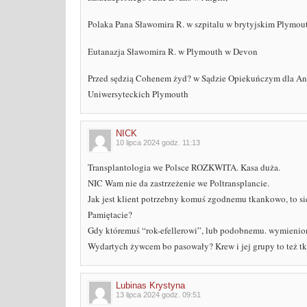
Polaka Pana Sławomira R. w szpitalu w brytyjskim Plymou
Eutanazja Sławomira R. w Plymouth w Devon
Przed sędzią Cohenem żyd? w Sądzie Opiekuńczym dla Anglii 
Uniwersyteckich Plymouth
NICK
10 lipca 2024 godz. 11:13
Transplantologia we Polsce ROZKWITA. Kasa duża.
NIC Wam nie da zastrzeżenie we Poltransplancie.
Jak jest klient potrzebny komuś zgodnemu tkankowo, to się
Pamiętacie?
Gdy któremuś “rok-efellerowi”, lub podobnemu. wymienion
Wydartych żywcem bo pasowały? Krew i jej grupy to też t
Lubinas Krystyna
13 lipca 2024 godz. 09:51