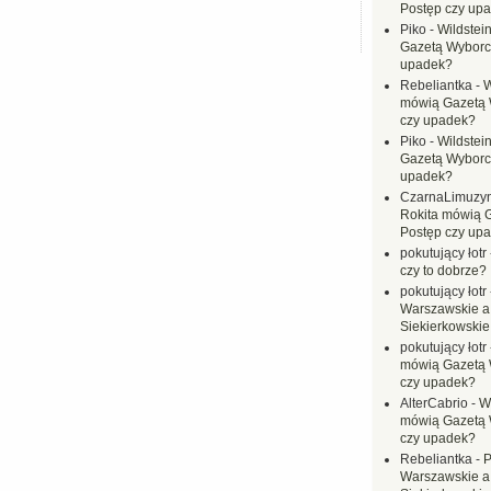
Postęp czy up
Piko
-
Wildstei
Gazetą Wyborc
upadek?
Rebeliantka
-
W
mówią Gazetą 
czy upadek?
Piko
-
Wildstei
Gazetą Wyborc
upadek?
CzarnaLimuzy
Rokita mówią 
Postęp czy up
pokutujący łotr
czy to dobrze?
pokutujący łotr
Warszawskie a
Siekierkowskie 
pokutujący łotr
mówią Gazetą 
czy upadek?
AlterCabrio
-
Wi
mówią Gazetą 
czy upadek?
Rebeliantka
-
P
Warszawskie a