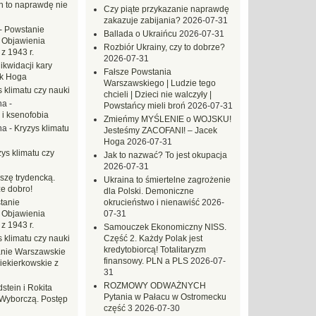
ch to naprawdę nie
Czy piąte przykazanie naprawdę
zakazuje zabijania?
2026-07-31
-
Powstanie
Ballada o Ukraińcu
2026-07-31
 Objawienia
Rozbiór Ukrainy, czy to dobrze?
z 1943 r.
2026-07-31
likwidacji kary
Fałsze Powstania
ek Hoga
Warszawskiego | Ludzie tego
 klimatu czy nauki
chcieli | Dzieci nie walczyły |
na
-
Powstańcy mieli broń
2026-07-31
 i ksenofobia
Zmieńmy MYŚLENIE o WOJSKU!
na
-
Kryzys klimatu
Jesteśmy ZACOFANI! – Jacek
Hoga
2026-07-31
ys klimatu czy
Jak to nazwać? To jest okupacja
2026-07-31
szę trydencką.
Ukraina to śmiertelne zagrożenie
e dobro!
dla Polski. Demoniczne
tanie
okrucieństwo i nienawiść
2026-
 Objawienia
07-31
z 1943 r.
Samouczek Ekonomiczny NISS.
 klimatu czy nauki
Część 2. Każdy Polak jest
kredytobiorcą! Totalitaryzm
nie Warszawskie
finansowy. PLN a PLS
2026-07-
iekierkowskie z
31
ROZMOWY ODWAŻNYCH
dstein i Rokita
Pytania w Pałacu w Ostromecku
Wyborczą. Postęp
część 3
2026-07-30