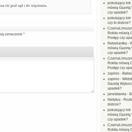
pokutujący łotr
en iść pod sąd i do więzienia.
mówią Gazetą 
czy upadek?
pokutujący łotr
czy to dobrze?
CzarnaLimuzy
Rokita mówią 
są oznaczone
*
Postęp czy up
Rebeliantka
-
W
mówią Gazetą 
czy upadek?
CzarnaLimuzy
Rokita mówią 
Postęp czy up
zapinio
-
Balla
zapinio
-
Wilds
Gazetą Wyborc
upadek?
janetatanka
-
B
Nietytus
-
Rozbi
dobrze?
pokutujący łotr
mówią Gazetą 
czy upadek?
CzarnaLimuzy
Rokita mówią 