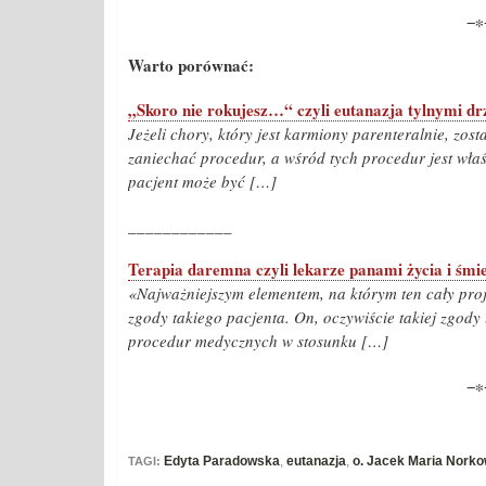
−∗
Warto porównać:
„Skoro nie rokujesz…“ czyli eutanazja tylnymi d
Jeżeli chory, który jest karmiony parenteralnie, zo
zaniechać procedur, a wśród tych procedur jest właśn
pacjent może być […]
____________
Terapia daremna czyli lekarze panami życia i śmie
«Najważniejszym elementem, na którym ten cały proje
zgody takiego pacjenta. On, oczywiście takiej zgody
procedur medycznych w stosunku […]
−∗
Edyta Paradowska
,
eutanazja
,
o. Jacek Maria Norko
TAGI: