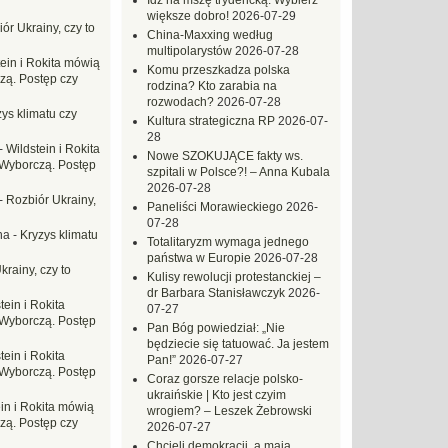
Idź na mszę trydencką. Wybierz
większe dobro!
2026-07-29
ór Ukrainy, czy to
China-Maxxing według
multipolarystów
2026-07-28
tein i Rokita mówią
Komu przeszkadza polska
zą. Postęp czy
rodzina? Kto zarabia na
rozwodach?
2026-07-28
ys klimatu czy
Kultura strategiczna RP
2026-07-
28
-
Wildstein i Rokita
Nowe SZOKUJĄCE fakty ws.
Wyborczą. Postęp
szpitali w Polsce?! – Anna Kubala
2026-07-28
-
Rozbiór Ukrainy,
Paneliści Morawieckiego
2026-
07-28
na
-
Kryzys klimatu
Totalitaryzm wymaga jednego
państwa w Europie
2026-07-28
krainy, czy to
Kulisy rewolucji protestanckiej –
dr Barbara Stanisławczyk
2026-
tein i Rokita
07-27
Wyborczą. Postęp
Pan Bóg powiedział: „Nie
będziecie się tatuować. Ja jestem
tein i Rokita
Pan!”
2026-07-27
Wyborczą. Postęp
Coraz gorsze relacje polsko-
ukraińskie | Kto jest czyim
in i Rokita mówią
wrogiem? – Leszek Żebrowski
zą. Postęp czy
2026-07-27
Chcieli demokracji, a mają