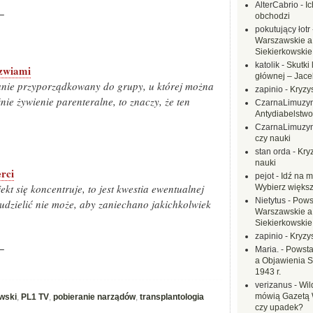
AlterCabrio
-
I
−
obchodzi
pokutujący łotr
Warszawskie a
Siekierkowskie 
katolik
-
Skutki 
rzwiami
głównej – Jac
stanie przyporządkowany do grupy, u której można
zapinio
-
Kryzys
ie żywienie parenteralne, to znaczy, że ten
CzarnaLimuzy
Antydiabelstwo
CzarnaLimuzy
czy nauki
stan orda
-
Kryz
nauki
rci
pejot
-
Idź na m
kt się koncentruje, to jest kwestia ewentualnej
Wybierz większ
Nietytus
-
Pows
 udzielić nie może, aby zaniechano jakichkolwiek
Warszawskie a
Siekierkowskie 
zapinio
-
Kryzys
−
Maria.
-
Powsta
a Objawienia S
1943 r.
verizanus
-
Wil
mówią Gazetą 
wski
,
PL1 TV
,
pobieranie narządów
,
transplantologia
czy upadek?