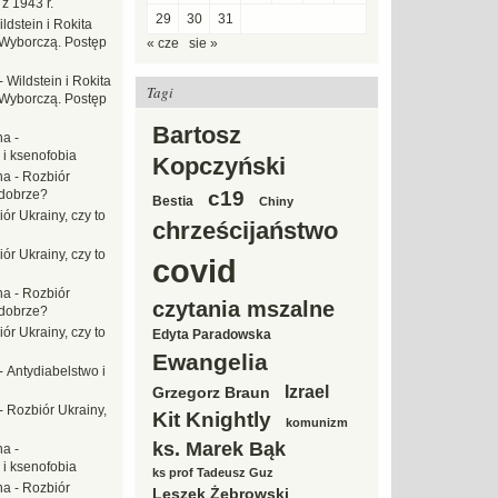
z 1943 r.
29
30
31
ldstein i Rokita
Wyborczą. Postęp
« cze
sie »
-
Wildstein i Rokita
Tagi
Wyborczą. Postęp
Bartosz
na
-
 i ksenofobia
Kopczyński
na
-
Rozbiór
 dobrze?
c19
Bestia
Chiny
ór Ukrainy, czy to
chrześcijaństwo
ór Ukrainy, czy to
covid
na
-
Rozbiór
czytania mszalne
 dobrze?
ór Ukrainy, czy to
Edyta Paradowska
Ewangelia
-
Antydiabelstwo i
Izrael
Grzegorz Braun
-
Rozbiór Ukrainy,
Kit Knightly
komunizm
ks. Marek Bąk
na
-
 i ksenofobia
ks prof Tadeusz Guz
na
-
Rozbiór
Leszek Żebrowski