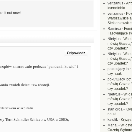
verizanus
-
Ant
ksenofobia
re it out now!
verizanus
-
Pow
Warszawskie a
Siekierkowskie 
Ramirez
-
Femi
Fascynujące ś
Nietytus
-
Wilds
mówią Gazetą 
czy upadek?
Odpowiedz
Nietytus
-
Wilds
mówią Gazetą 
czy upadek?
 narządów zmarnowało podczas “pandemii kowid” i
pokutujący łotr
czy nauki
pokutujący łotr
ania swoich dzieci tzw aborcji.
mówią Gazetą 
czy upadek?
Nietytus
-
Wilds
mówią Gazetą 
czy upadek?
rderstwem w szpitalu
stan orda
-
Kryz
nauki
esy Terri Schindler Schiavo w USA w 2005r,
katolik
-
Kryzys
Maria.
-
Wildste
Gazetą Wyborc