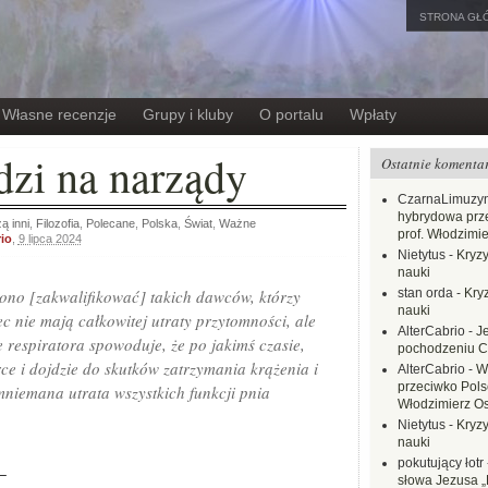
STRONA GŁ
Własne recenzje
Grupy i kluby
O portalu
Wpłaty
dzi na narządy
Ostatnie komenta
CzarnaLimuzy
hybrydowa prz
ą inni
,
Filozofia
,
Polecane
,
Polska
,
Świat
,
Ważne
prof. Włodzimi
io
,
9 lipca 2024
Nietytus
-
Kryzy
nauki
iono [zakwalifikować] takich dawców, którzy
stan orda
-
Kryz
nauki
ęc nie mają całkowitej utraty przytomności, ale
AlterCabrio
-
J
e respiratora spowoduje, że po jakimś czasie,
pochodzeniu C
ce i dojdzie do skutków zatrzymania krążenia i
AlterCabrio
-
W
przeciwko Polsc
mniemana utrata wszystkich funkcji pnia
Włodzimierz O
Nietytus
-
Kryzy
nauki
pokutujący łotr
−
słowa Jezusa „