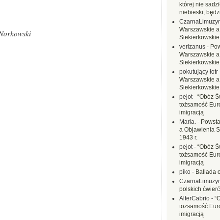
której nie sadzi
niebieski, będ
CzarnaLimuzy
Warszawskie a
 Norkowski
Siekierkowskie 
verizanus
-
Pow
Warszawskie a
Siekierkowskie 
pokutujący łotr
Warszawskie a
Siekierkowskie 
pejot
-
“Obóz Św
tożsamość Eur
imigracją
Maria.
-
Powsta
a Objawienia S
1943 r.
pejot
-
“Obóz Św
tożsamość Eur
imigracją
piko
-
Ballada 
CzarnaLimuzy
polskich ćwierć
AlterCabrio
-
“
tożsamość Eur
imigracją