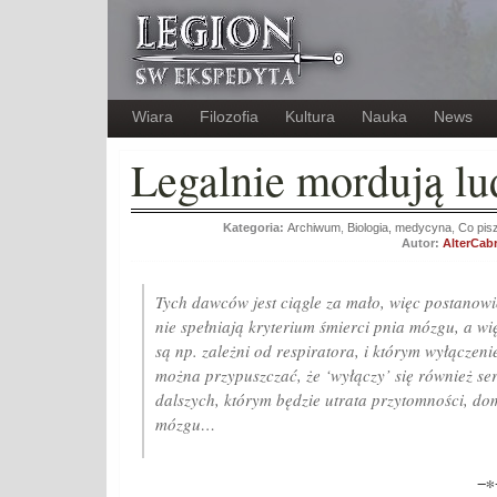
Wiara
Filozofia
Kultura
Nauka
News
Legalnie mordują lu
Kategoria:
Archiwum
,
Biologia, medycyna
,
Co pisz
Autor:
AlterCabr
Tych dawców jest ciągle za mało, więc postanow
nie spełniają kryterium śmierci pnia mózgu, a wi
są np. zależni od respiratora, i którym wyłączeni
można przypuszczać, że ‘wyłączy’ się również ser
dalszych, którym będzie utrata przytomności, do
mózgu…
−∗