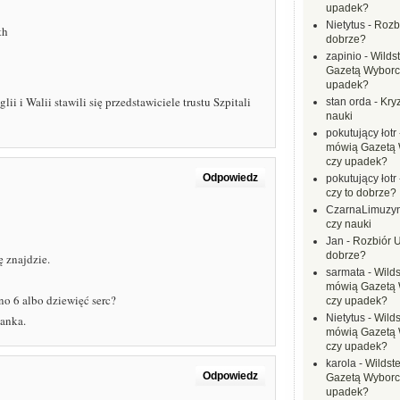
upadek?
Nietytus
-
Rozbi
th
dobrze?
zapinio
-
Wilds
Gazetą Wyborc
upadek?
i Walii stawili się przedstawiciele trustu Szpitali
stan orda
-
Kryz
nauki
pokutujący łotr
mówią Gazetą 
czy upadek?
Odpowiedz
pokutujący łotr
czy to dobrze?
CzarnaLimuzy
czy nauki
Jan
-
Rozbiór U
dobrze?
 znajdzie.
sarmata
-
Wilds
mówią Gazetą 
o 6 albo dziewięć serc?
czy upadek?
Nietytus
-
Wilds
kanka.
mówią Gazetą 
czy upadek?
karola
-
Wildste
Odpowiedz
Gazetą Wyborc
upadek?