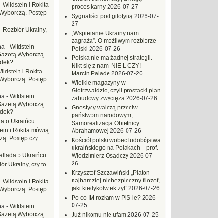
-
Wildstein i Rokita
proces karny
2026-07-27
Wyborczą. Postęp
Sygnaliści pod gilotyną
2026-07-
27
-
Rozbiór Ukrainy,
„Wspieranie Ukrainy nam
zagraża”. O możliwym rozbiorze
na
-
Wildstein i
Polski
2026-07-26
Gazetą Wyborczą.
Polska nie ma żadnej strategii.
adek?
Nikt się z nami NIE LICZY! –
ildstein i Rokita
Marcin Palade
2026-07-26
Wyborczą. Postęp
Wielkie magazyny w
Gietrzwałdzie, czyli prostacki plan
na
-
Wildstein i
zabudowy zwycięża
2026-07-26
Gazetą Wyborczą.
Gnostycy walczą przeciw
adek?
państwom narodowym,
da o Ukraińcu
Samorealizacja Obietnicy
tein i Rokita mówią
Abrahamowej
2026-07-26
zą. Postęp czy
Kościół polski wobec ludobójstwa
ukraińskiego na Polakach – prof.
allada o Ukraińcu
Włodzimierz Osadczy
2026-07-
26
ór Ukrainy, czy to
Krzysztof Szczawiński „Platon –
najbardziej niebezpieczny filozof,
-
Wildstein i Rokita
jaki kiedykolwiek żył”
2026-07-26
Wyborczą. Postęp
Po co IM rozłam w PiS-ie?
2026-
07-25
na
-
Wildstein i
Gazetą Wyborczą.
Już nikomu nie ufam
2026-07-25