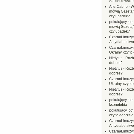
Siekierkowskie 
AlterCabrio
-
Wi
mówią Gazetą 
czy upadek?
pokutujący łotr
mówią Gazetą 
czy upadek?
CzarnaLimuzy
Antydiabelstwo
CzarnaLimuzy
Ukrainy, czy to
Nietytus
-
Rozbi
dobrze?
Nietytus
-
Rozbi
dobrze?
CzarnaLimuzy
Ukrainy, czy to
Nietytus
-
Rozbi
dobrze?
pokutujący łotr
ksenofobia
pokutujący łotr
czy to dobrze?
CzarnaLimuzy
Antydiabelstwo
CzarnaLimuzy