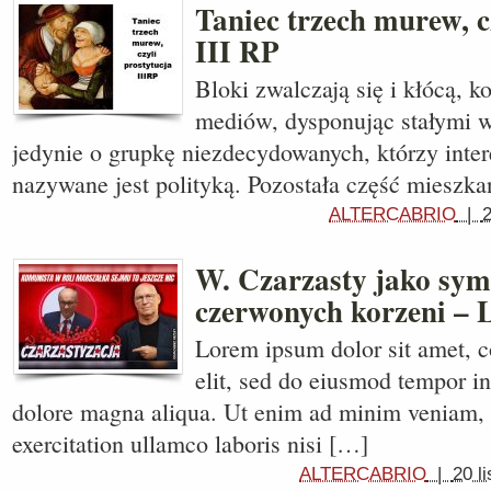
Taniec trzech murew, c
III RP
Bloki zwalczają się i kłócą, k
mediów, dysponując stałymi 
jedynie o grupkę niezdecydowanych, którzy inter
nazywane jest polityką. Pozostała część mieszk
ALTERCABRIO
|
2
W. Czarzasty jako sym
czerwonych korzeni – 
Lorem ipsum dolor sit amet, c
elit, sed do eiusmod tempor in
dolore magna aliqua. Ut enim ad minim veniam, 
exercitation ullamco laboris nisi […]
ALTERCABRIO
|
20 l