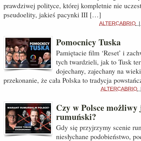
prawdziwej polityce, której kompletnie nie ucze
pseudoelity, jakieś pacynki III […]
ALTERCABRIO
Pomocnicy Tuska
Pamiętacie film ‘Reset’ i zach
tych twardzieli, jak to Tusk te
dojechany, zajechany na wiek
przekonanie, że cała Polska to tradycja powsta
ALTERCABRIO
Czy w Polsce możliwy j
rumuński?
Gdy się przyjrzymy scenie ru
niesłychane podobieństwo, po