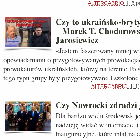
ALTERCABRIO
|
8 p
Czy to ukraińsko-bryt
– Marek T. Chodorows
Jarosiewicz
«Jestem faszerowany mniej wi
opowiadaniami o przygotowywanych prowokacjac
prowokatorów ukraińskich, którzy na terenie Polsk
tego typu grupy były przygotowywane i szkolone
ALTERCABRIO
|
1
Czy Nawrocki zdradzi
Dla bardzo wielu środowisk jes
nadzieję widać w internecie.
inauguracyjne, które miał nal