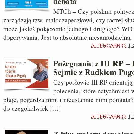
debata
MTCh – Czy polskim polityc
zarządzają tzw. małoczapeczkowi, czy raczej słu
może jakieś połączenie jednego i drugiego? WD 
dogorywania. Jest to absolutnie niesamodzielna,
ALTERCABRIO
|
Pożegnanie z III RP 
Sejmie z Radkiem Pog
Czy posłowie III RP orientują
polecenia, które natychmiast
pluje, pogardza nimi i nieustannie nimi pomiata
do czegokolwiek […]
ALTERCABRIO
|