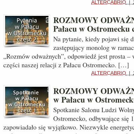
ALTERCABRIO
|
ROZMOWY ODWAŻNY
Pałacu w Ostromecku c
Na pytanie, kiedy pojawi się 
zastępujący monolog w ramac
„Rozmów odważnych”, odpowiedź jest prosta – w
części naszej relacji z Pałacu Ostromecko. […]
ALTERCABRIO
|
ROZMOWY ODWAŻNY
w Pałacu w Ostromecku
Spotkanie Salonu Ludzi Woln
Ostromecko, odbywające się 1
zapowiadało się wyjątkowo. Niezwykle energety