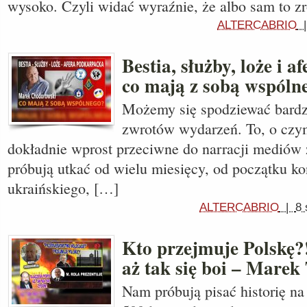
wysoko. Czyli widać wyraźnie, że albo sam to zr
ALTERCABRIO
Bestia, służby, loże i 
co mają z sobą wspóln
Możemy się spodziewać bard
zwrotów wydarzeń. To, o czym
dokładnie wprost przeciwne do narracji mediów 
próbują utkać od wielu miesięcy, od początku kon
ukraińskiego, […]
ALTERCABRIO
|
8 
Kto przejmuje Polskę?
aż tak się boi – Marek
Nam próbują pisać historię n