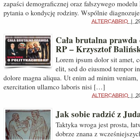
zapaści demograficznej oraz fałszywego modelu k
pytania o kondycję rodziny. Wspólnie diagnozu
ALTERCABRIO
|
2
Cała brutalna prawda o
RP – Krzysztof Balińsk
Lorem ipsum dolor sit amet, c
elit, sed do eiusmod tempor in
dolore magna aliqua. Ut enim ad minim veniam, 
exercitation ullamco laboris nisi […]
ALTERCABRIO
|
2
Jak sobie radzić z Jud
Taktyka wroga jest prosta, łat
dobrze znana z wcześniejszyc