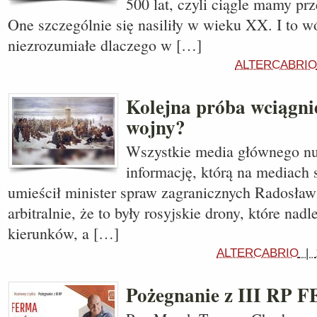
500 lat, czyli ciągle mamy pr
One szczególnie się nasiliły w wieku XX. I to 
niezrozumiałe dlaczego w […]
ALTERCABRIO
Kolejna próba wciągnię
wojny?
Wszystkie media głównego nur
informację, którą na mediach
umieścił minister spraw zagranicznych Radosław
arbitralnie, że to były rosyjskie drony, które nadl
kierunków, a […]
ALTERCABRIO
|
Pożegnanie z III R