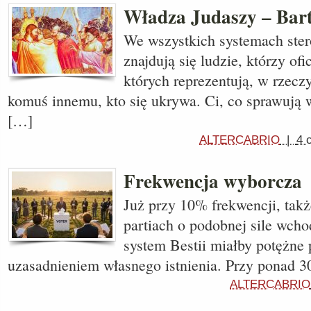
Władza Judaszy – Bar
We wszystkich systemach ste
znajdują się ludzie, którzy ofi
których reprezentują, w rzecz
komuś innemu, kto się ukrywa. Ci, co sprawują 
[…]
ALTERCABRIO
|
4 
Frekwencja wyborcza
Już przy 10% frekwencji, tak
partiach o podobnej sile wch
system Bestii miałby potężne
uzasadnieniem własnego istnienia. Przy ponad 3
ALTERCABRIO