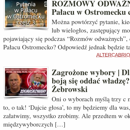
ROZMOWY ODWAŻNY
Pałacu w Ostromecku c
Można powtórzyć pytanie, kie
lub wielogłos, zastępujący m
pojawiający się podczas “Rozmów odważnych”, 
Pałacu Ostromecko? Odpowiedź jednak będzie t
ALTERCABRIO
Zagrożone wybory | Dl
boją się oddać władzę?
Żebrowski
Oni o wyborach myślą trzy c 
to, o tak! ‘Dajcie głosa’, to my będziemy dla wa
załatwimy, wszystko zrobimy. Ale przedtem w o
międzywyborczych […]