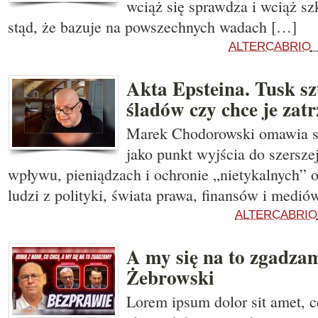
wciąż się sprawdza i wciąż szk
stąd, że bazuje na powszechnych wadach […]
ALTERCABRIO
Akta Epsteina. Tusk sz
śladów czy chce je zat
Marek Chodorowski omawia sp
jako punkt wyjścia do szersz
wpływu, pieniądzach i ochronie „nietykalnych” 
ludzi z polityki, świata prawa, finansów i medió
ALTERCABRIO
A my się na to zgadz
Żebrowski
Lorem ipsum dolor sit amet, c