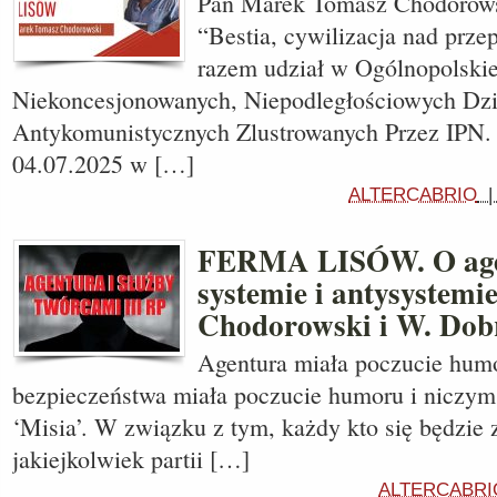
Pan Marek Tomasz Chodorowsk
“Bestia, cywilizacja nad prze
razem udział w Ogólnopolskie
Niekoncesjonowanych, Niepodległościowych Dzi
Antykomunistycznych Zlustrowanych Przez IPN. 
04.07.2025 w […]
ALTERCABRIO
FERMA LISÓW. O agen
systemie i antysystemi
Chodorowski i W. Dob
Agentura miała poczucie humo
bezpieczeństwa miała poczucie humoru i niczym t
‘Misia’. W związku z tym, każdy kto się będzie 
jakiejkolwiek partii […]
ALTERCABRI