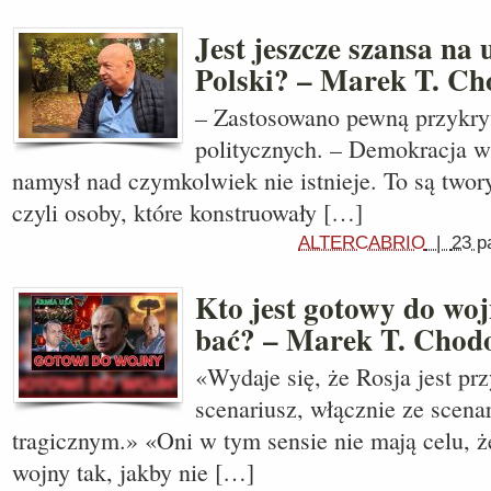
Jest jeszcze szansa na
Polski? – Marek T. C
– Zastosowano pewną przykryw
politycznych. – Demokracja w 
namysł nad czymkolwiek nie istnieje. To są twor
czyli osoby, które konstruowały […]
ALTERCABRIO
|
23 p
Kto jest gotowy do wo
bać? – Marek T. Chod
«Wydaje się, że Rosja jest p
scenariusz, włącznie ze scena
tragicznym.» «Oni w tym sensie nie mają celu, ż
wojny tak, jakby nie […]