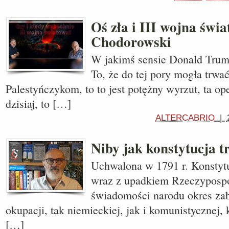
Oś zła i III wojna świ
Chodorowski
W jakimś sensie Donald Trum
To, że do tej pory mogła trwa
Palestyńczykom, to to jest potężny wyrzut, ta op
dzisiaj, to […]
ALTERCABRIO
|
Niby jak konstytucja 
Uchwalona w 1791 r. Konstyt
wraz z upadkiem Rzeczypospol
świadomości narodu okres zab
okupacji, tak niemieckiej, jak i komunistycznej,
[…]