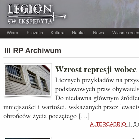
Wiara
Filozofia
Kultura
Nauka
News
Własne recen
III RP Archiwum
Wzrost represji wobec
Licznych przykładów na przys
podstawowych praw obywatels
Do niedawna głównym źródłem
mniejszości i wartości, wskazanych przez lewac
obrońców życia poczętego […]
ALTERCABRIO
|
5 