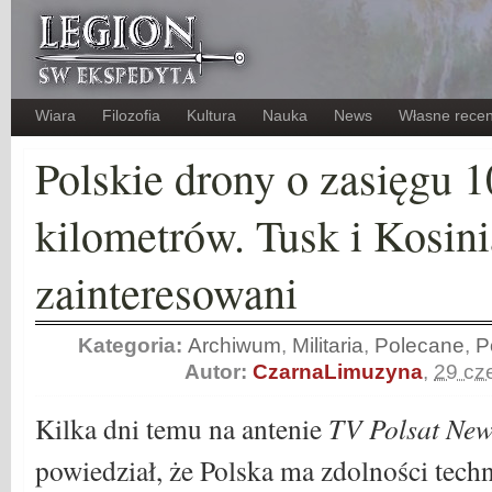
Wiara
Filozofia
Kultura
Nauka
News
Własne recen
Polskie drony o zasięgu 
kilometrów. Tusk i Kosini
zainteresowani
Kategoria:
Archiwum
,
Militaria
,
Polecane
,
P
Autor:
CzarnaLimuzyna
,
29 cz
Kilka dni temu na antenie
TV Polsat New
powiedział, że Polska ma zdolności tech