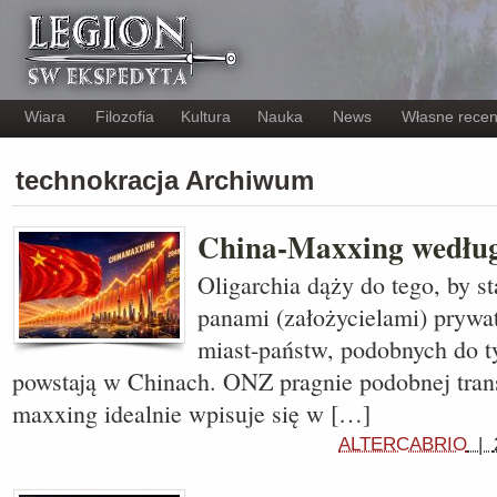
Wiara
Filozofia
Kultura
Nauka
News
Własne recen
technokracja Archiwum
China-Maxxing według
Oligarchia dąży do tego, by st
panami (założycielami) prywat
miast-państw, podobnych do ty
powstają w Chinach. ONZ pragnie podobnej trans
maxxing idealnie wpisuje się w […]
ALTERCABRIO
|