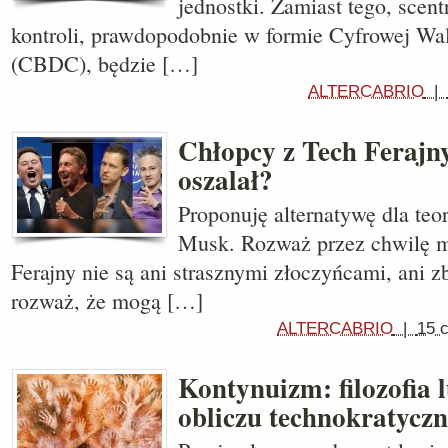
jednostki. Zamiast tego, scen
kontroli, prawdopodobnie w formie Cyfrowej Wa
(CBDC), będzie […]
ALTERCABRIO
|
Chłopcy z Tech Ferajny
oszalał?
Proponuję alternatywę dla te
Musk. Rozważ przez chwilę my
Ferajny nie są ani strasznymi złoczyńcami, ani 
rozważ, że mogą […]
ALTERCABRIO
|
15 
Kontynuizm: filozofia 
obliczu technokratycz