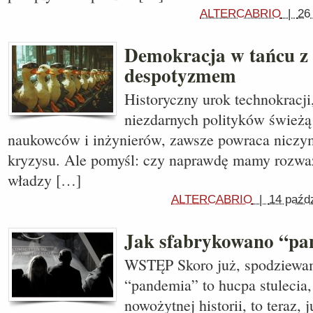
ALTERCABRIO
|
26
Demokracja w tańcu z
despotyzmem
Historyczny urok technokracji
niezdarnych polityków świeżą
naukowców i inżynierów, zawsze powraca niczy
kryzysu. Ale pomyśl: czy naprawdę mamy rozwa
władzy […]
ALTERCABRIO
|
14 paźdz
Jak sfabrykowano “pa
WSTĘP Skoro już, spodziewam
“pandemia” to hucpa stulecia,
nowożytnej historii, to teraz, 