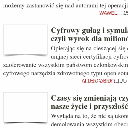
możemy zastanowić się nad autorami tej operacji
WAWEL
|
1
Cyfrowy gułag i symul
czyli wyrok dla milio
Opierając się na cieszącej s
unijnej sieci certyfikacji cy
zaoferowanie wszystkim państwom członkowsk
cyfrowego narzędzia zdrowotnego typu open sour
ALTERCABRIO
|
9 
Czasy się zmieniają czy
nasze życie i przyszłość
Wygląda na to, że nie są ukon
demolowania wszystkim obecn