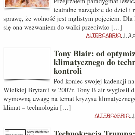
Przejrzałem paradygmat lewica
teatralne narzędzie do dziel i 
sprawę, że wolność jest mglistym pojęciem. Dla
się ona wezwaniem do walki przeciwko […]
ALTERCABRIO
|
3 
Tony Blair: od optym
klimatycznego do tech
kontroli
Pod koniec swojej kadencji n
Wielkiej Brytanii w 2007r. Tony Blair wygłosił d
wymowną uwagę na temat kryzysu klimatycznego
klimat – technologia […]
ALTERCABRIO
Technokracja Trumpa: 