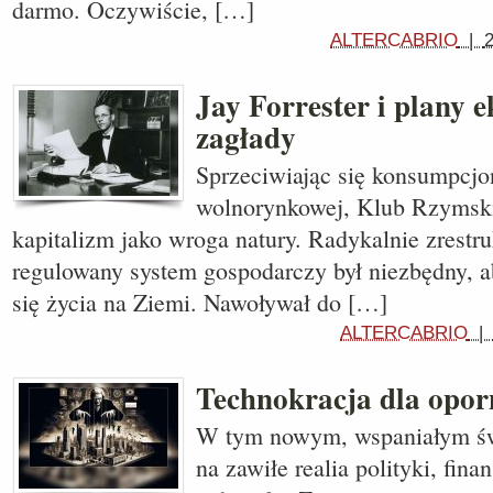
darmo. Oczywiście, […]
ALTERCABRIO
|
2
Jay Forrester i plany e
zagłady
Sprzeciwiając się konsumpcjo
wolnorynkowej, Klub Rzymski
kapitalizm jako wroga natury. Radykalnie zrestr
regulowany system gospodarczy był niezbędny, 
się życia na Ziemi. Nawoływał do […]
ALTERCABRIO
Technokracja dla opor
W tym nowym, wspaniałym św
na zawiłe realia polityki, fin